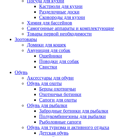
Посуда для кухни
Кастрюли для кухни
Разделочные доски
Сковороды для кухни
Химия для бассейнов
Самогонные аппараты и комплектующие
Товары первой необходимости
Зоотовары
Домики для кошек
Амуниция для собак
Ошейники
Поводки для собак
Свистки
Обувь
Аксессуары для обуви
Обувь для охоты
Берцы охотничьи
Охотничьи ботинки
Сапоги для охоты
Обувь для рыбалки
Забродные ботинки для рыбалки
Полукомбинезоны для рыбалки
Рыболовные сапоги
Обувь для туризма и активного отдыха
Детская обувь