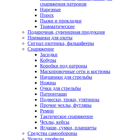
снаряжения патронов
Нарезные
Порох
Пыжи и прокладки
Травматические
Подарочная, сувенирная продукция
Приманки для охоты
Сигнал охотника, фальшфееры
Снаряжение
Засидки
Кобуры
Коробки под патроны
Маскировочные сети и костюмы
Наушники для стрельбы
Ножны
Очки для стрельбы
Патронташи
Подвески, троки, утятницы
Прочие чехлы, футляры
Ремни
Тактическое снаряжение
Чехлы, кейсы
Ягдаши, сумки, планшеты
Средства самообороны
Чучела, профили