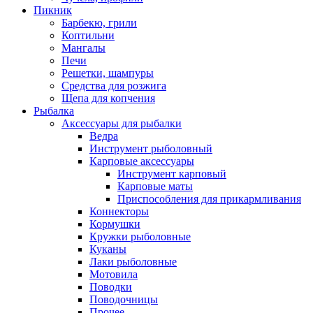
Пикник
Барбекю, грили
Коптильни
Мангалы
Печи
Решетки, шампуры
Средства для розжига
Щепа для копчения
Рыбалка
Аксессуары для рыбалки
Ведра
Инструмент рыболовный
Карповые аксессуары
Инструмент карповый
Карповые маты
Приспособления для прикармливания
Коннекторы
Кормушки
Кружки рыболовные
Куканы
Лаки рыболовные
Мотовила
Поводки
Поводочницы
Прочее