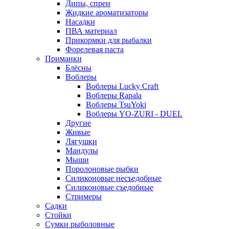
Дипы, спреи
Жидкие ароматизаторы
Насадки
ПВА материал
Прикормки для рыбалки
Форелевая паста
Приманки
Блёсны
Воблеры
Воблеры Lucky Craft
Воблеры Rapala
Воблеры TsuYoki
Воблеры YO-ZURI - DUEL
Другие
Живые
Лягушки
Мандулы
Мыши
Поролоновые рыбки
Силиконовые несъедобные
Силиконовые съедобные
Стримеры
Садки
Стойки
Сумки рыболовные