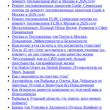
ремонту тепловизоров iRay в Москве в 2026 году
Ремонт тепловизионных прицелов Guide: Сервисные
центры по ремонту тепловизионных прицелов Guide в
Москве в 2026 году
Ремонт тепловизоров FLIR: Сервисные центры по
ремонту тепловизоров FLIR в Москве в 2026 году
Металлопрокат: Полный Обзор Видов, Размеров и Сфер
Применения
Оптика и Тепловизоры для Охоты в Москве:
Повышение Эффективности и Безопасности
Краснодар: куда сходить и что посмотреть туристам?
После 45 лет стоит задуматься о «женском здоровье по-
новому»: не про гормоны, а про качество жизни
Двухэтажный дом из СИП-панелей: больше
пространства для комфортной жизни
Где Найти Ответ на Любой Вопрос: Путеводитель по
Миру Знаний
Как сэкономить на покупке тура?
Автомобиль для Рыбалки и Охоты: Как Добраться до
Заветных Угодий и Вернуться без Приключений
Как безопасно вывести компанию из долговой ямы в
Новосибирске
Рыбалка в Тульской области: где ловить, кого можно
поймать?
Брюки для Туризма и Активного Отдыха: Комфорт и