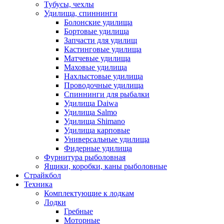
Тубусы, чехлы
Удилища, спиннинги
Болонские удилища
Бортовые удилища
Запчасти для удилищ
Кастинговые удилища
Матчевые удилища
Маховые удилища
Нахлыстовые удилища
Проводочные удилища
Спиннинги для рыбалки
Удилища Daiwa
Удилища Salmo
Удилища Shimano
Удилища карповые
Универсальные удилища
Фидерные удилища
Фурнитура рыболовная
Ящики, коробки, каны рыболовные
Страйкбол
Техника
Комплектующие к лодкам
Лодки
Гребные
Моторные