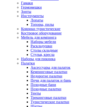
Гамаки
Гермомешки
Зонты
Инструменты
Лопаты
Топоры, пилы
Коврики туристические
Костровое оборудование
Мебель для кемпинга
Наборы мебели
Раскладушки
Столы складные
Стулья, кресла
Наборы для пикника
Палатки
Аксессуары для палаток
Кемпинговые палатки
Недорогие палатки
Печи для палаток и бань
Походные бани
Походные палатки
Тенты
Трекинговые палатки
Туристические палатки
Шатры