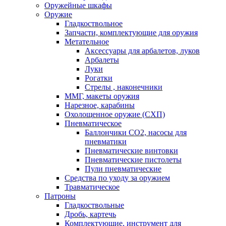
Оружейные шкафы
Оружие
Гладкоствольное
Запчасти, комплектующие для оружия
Метательное
Аксессуары для арбалетов, луков
Арбалеты
Луки
Рогатки
Стрелы , наконечники
ММГ, макеты оружия
Нарезное, карабины
Охолощенное оружие (СХП)
Пневматическое
Баллончики СО2, насосы для
пневматики
Пневматические винтовки
Пневматические пистолеты
Пули пневматические
Средства по уходу за оружием
Травматическое
Патроны
Гладкоствольные
Дробь, картечь
Комплектующие, инструмент для