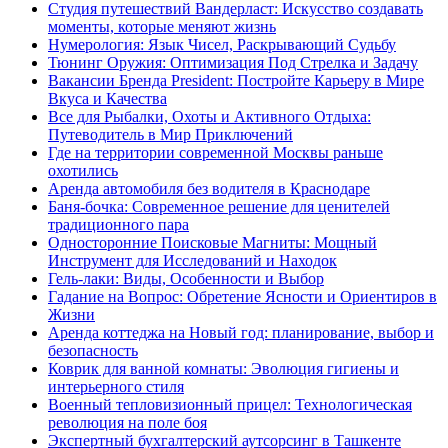
Студия путешествий Вандерласт: Искусство создавать
моменты, которые меняют жизнь
Нумерология: Язык Чисел, Раскрывающий Судьбу
Тюнинг Оружия: Оптимизация Под Стрелка и Задачу
Вакансии Бренда President: Постройте Карьеру в Мире
Вкуса и Качества
Все для Рыбалки, Охоты и Активного Отдыха:
Путеводитель в Мир Приключений
Где на территории современной Москвы раньше
охотились
Аренда автомобиля без водителя в Краснодаре
Баня-бочка: Современное решение для ценителей
традиционного пара
Односторонние Поисковые Магниты: Мощный
Инструмент для Исследований и Находок
Гель-лаки: Виды, Особенности и Выбор
Гадание на Вопрос: Обретение Ясности и Ориентиров в
Жизни
Аренда коттеджа на Новый год: планирование, выбор и
безопасность
Коврик для ванной комнаты: Эволюция гигиены и
интерьерного стиля
Военный тепловизионный прицел: Технологическая
революция на поле боя
Экспертный бухгалтерский аутсорсинг в Ташкенте