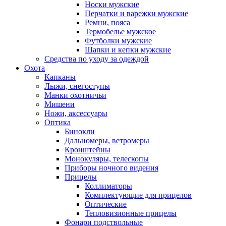
Носки мужские
Перчатки и варежки мужские
Ремни, пояса
Термобелье мужское
Футболки мужские
Шапки и кепки мужские
Средства по уходу за одеждой
Охота
Капканы
Лыжи, снегоступы
Манки охотничьи
Мишени
Ножи, аксессуары
Оптика
Бинокли
Дальномеры, ветромеры
Кронштейны
Монокуляры, телескопы
Приборы ночного видения
Прицелы
Коллиматоры
Комплектующие для прицелов
Оптические
Тепловизионные прицелы
Фонари подствольные