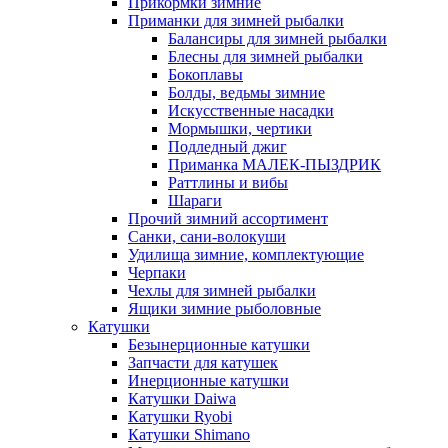
Прикормки зимние
Приманки для зимней рыбалки
Балансиры для зимней рыбалки
Блесны для зимней рыбалки
Бокоплавы
Болды, ведьмы зимние
Искусственные насадки
Мормышки, чертики
Подледный джиг
Приманка МАЛЕК-ПЫЗДРИК
Раттлины и вибы
Шараги
Прочий зимний ассортимент
Санки, сани-волокуши
Удилища зимние, комплектующие
Черпаки
Чехлы для зимней рыбалки
Ящики зимние рыболовные
Катушки
Безынерционные катушки
Запчасти для катушек
Инерционные катушки
Катушки Daiwa
Катушки Ryobi
Катушки Shimano