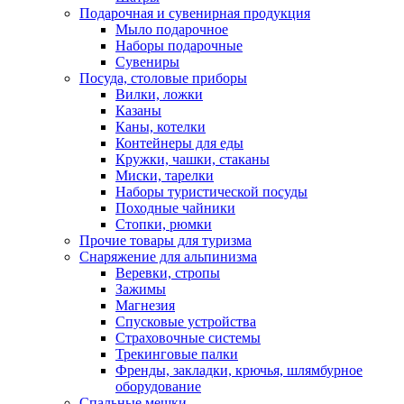
Подарочная и сувенирная продукция
Мыло подарочное
Наборы подарочные
Сувениры
Посуда, столовые приборы
Вилки, ложки
Казаны
Каны, котелки
Контейнеры для еды
Кружки, чашки, стаканы
Миски, тарелки
Наборы туристической посуды
Походные чайники
Стопки, рюмки
Прочие товары для туризма
Снаряжение для альпинизма
Веревки, стропы
Зажимы
Магнезия
Спусковые устройства
Страховочные системы
Трекинговые палки
Френды, закладки, крючья, шлямбурное
оборудование
Спальные мешки