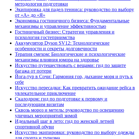
методология подготовки
Экипировка для падел-тенниса: руководство по выбору
от «А» до «Я»
Экономика гостиничного бизнеса: Фундаментальные
механизмы и управление эффективностью
Гостиничный бизнес: Стратегии управления и
психология гостеприимства
Аккумулятор Dyson SV12: Технологические
особенности и секреты долговечности
Терапия смехом: Биологические и психологические
механизмы влияния юмора на здоровье
Искусство путешествовать с вещами: гид по защите
багажа от потери
Йога-тур в Сочи: Гармония гор, дыхание моря и путь к
себе
Искусство пересадки: Как превратить ожидание рейса в
увлекательное приключение
Скалодром: гид по подготовке к первому и
последующим визитам
Сквозь мороз и метель: руководство по освещению
уличных мероприятий зимой
Идеальный шаг в лето: гид по женской летней
спортивной обуви
Искусство экипировки: руководство по выбору одежды
для спорта и туризма