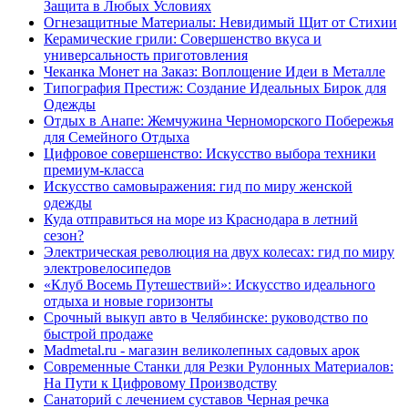
Защита в Любых Условиях
Огнезащитные Материалы: Невидимый Щит от Стихии
Керамические грили: Совершенство вкуса и
универсальность приготовления
Чеканка Монет на Заказ: Воплощение Идеи в Металле
Типография Престиж: Создание Идеальных Бирок для
Одежды
Отдых в Анапе: Жемчужина Черноморского Побережья
для Семейного Отдыха
Цифровое совершенство: Искусство выбора техники
премиум-класса
Искусство самовыражения: гид по миру женской
одежды
Куда отправиться на море из Краснодара в летний
сезон?
Электрическая революция на двух колесах: гид по миру
электровелосипедов
«Клуб Восемь Путешествий»: Искусство идеального
отдыха и новые горизонты
Срочный выкуп авто в Челябинске: руководство по
быстрой продаже
Madmetal.ru - магазин великолепных садовых арок
Современные Станки для Резки Рулонных Материалов:
На Пути к Цифровому Производству
Санаторий с лечением суставов Черная речка