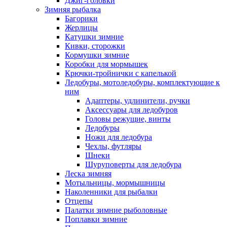
Джиг-головки
Зимняя рыбалка
Багорики
Жерлицы
Катушки зимние
Кивки, сторожки
Кормушки зимние
Коробки для мормышек
Крючки-тройнички с капелькой
Ледобуры, мотоледобуры, комплектующие к
ним
Адаптеры, удлинители, ручки
Аксессуары для ледобуров
Головы режущие, винты
Ледобуры
Ножи для ледобура
Чехлы, футляры
Шнеки
Шуруповерты для ледобура
Леска зимняя
Мотыльницы, мормышницы
Наколенники для рыбалки
Отцепы
Палатки зимние рыболовные
Поплавки зимние