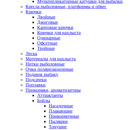
Мультипликаторные катушки для рыбалки
Кресла рыболовные, платформы и обвес
Крючки
Двойные
Джиговые
Карповые крючки
Крючки для нахлыста
Одинарные
Офсетные
Тройные
Леска
Материалы для нахлыста
Нитки рыболовные
Очки поляризационные
Подарок рыбаку
Подсачеки
Поплавки
Прикормки, ароматизаторы
Аттрактанты
Бойлы
Насадочные
Плавающие
Прикормочные
Пылящие
Тонущие