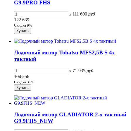
G9.9PRO FHS
111 600
руб
x
122 639
Скидка 9%
Лодочный мотор Tohatsu MFS2,5B S 4х
тактный
71 935
руб
x
104 256
Скидка 31%
Лодочный мотор GLADIATOR 2-х тактный
G9.9FHS_NEW