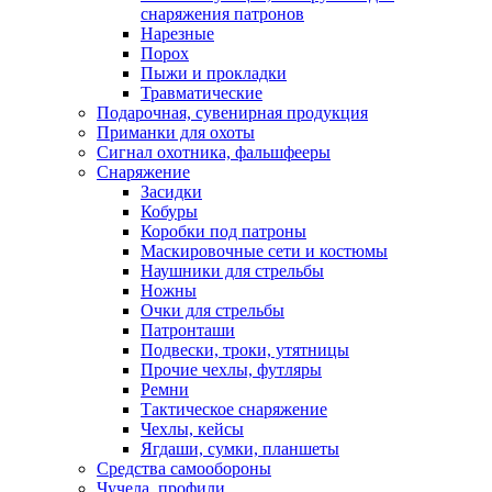
снаряжения патронов
Нарезные
Порох
Пыжи и прокладки
Травматические
Подарочная, сувенирная продукция
Приманки для охоты
Сигнал охотника, фальшфееры
Снаряжение
Засидки
Кобуры
Коробки под патроны
Маскировочные сети и костюмы
Наушники для стрельбы
Ножны
Очки для стрельбы
Патронташи
Подвески, троки, утятницы
Прочие чехлы, футляры
Ремни
Тактическое снаряжение
Чехлы, кейсы
Ягдаши, сумки, планшеты
Средства самообороны
Чучела, профили