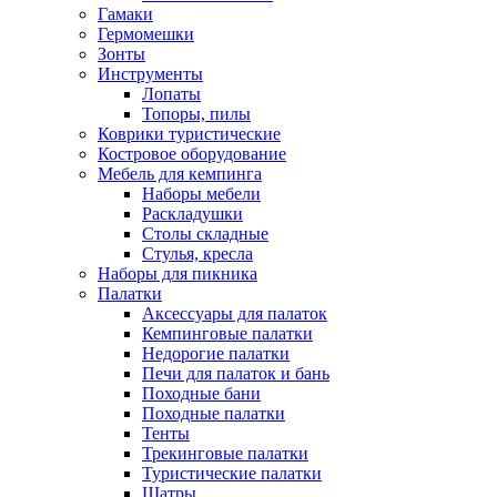
Гамаки
Гермомешки
Зонты
Инструменты
Лопаты
Топоры, пилы
Коврики туристические
Костровое оборудование
Мебель для кемпинга
Наборы мебели
Раскладушки
Столы складные
Стулья, кресла
Наборы для пикника
Палатки
Аксессуары для палаток
Кемпинговые палатки
Недорогие палатки
Печи для палаток и бань
Походные бани
Походные палатки
Тенты
Трекинговые палатки
Туристические палатки
Шатры