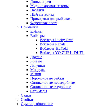
Дипы, спреи
Жидкие ароматизаторы
Насадки
ПВА материал
Прикормки для рыбалки
Форелевая паста
Приманки
Блёсны
Воблеры
Воблеры Lucky Craft
Воблеры Rapala
Воблеры TsuYoki
Воблеры YO-ZURI - DUEL
Другие
Живые
Лягушки
Мандулы
Мыши
Поролоновые рыбки
Силиконовые несъедобные
Силиконовые съедобные
Стримеры
Садки
Стойки
Сумки рыболовные