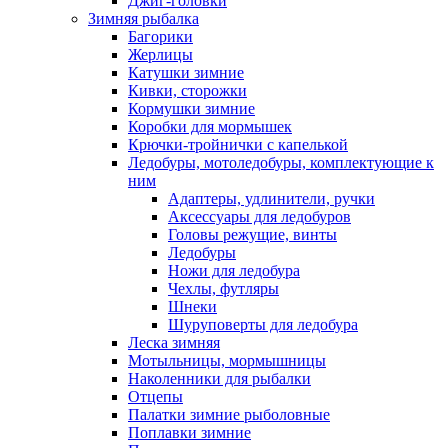
Джиг-головки
Зимняя рыбалка
Багорики
Жерлицы
Катушки зимние
Кивки, сторожки
Кормушки зимние
Коробки для мормышек
Крючки-тройнички с капелькой
Ледобуры, мотоледобуры, комплектующие к
ним
Адаптеры, удлинители, ручки
Аксессуары для ледобуров
Головы режущие, винты
Ледобуры
Ножи для ледобура
Чехлы, футляры
Шнеки
Шуруповерты для ледобура
Леска зимняя
Мотыльницы, мормышницы
Наколенники для рыбалки
Отцепы
Палатки зимние рыболовные
Поплавки зимние