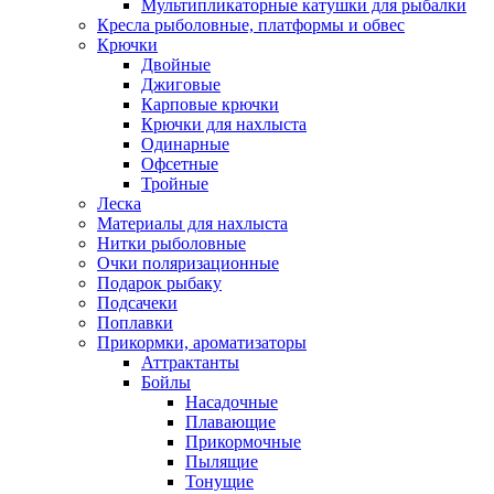
Мультипликаторные катушки для рыбалки
Кресла рыболовные, платформы и обвес
Крючки
Двойные
Джиговые
Карповые крючки
Крючки для нахлыста
Одинарные
Офсетные
Тройные
Леска
Материалы для нахлыста
Нитки рыболовные
Очки поляризационные
Подарок рыбаку
Подсачеки
Поплавки
Прикормки, ароматизаторы
Аттрактанты
Бойлы
Насадочные
Плавающие
Прикормочные
Пылящие
Тонущие