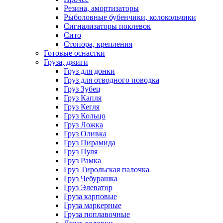
Резина, амортизаторы
Рыболовные бубенчики, колокольчики
Сигнализаторы поклевок
Сито
Стопора, крепления
Готовые оснастки
Груза, джиги
Груз для донки
Груз для отводного поводка
Груз Зубец
Груз Капля
Груз Кегля
Груз Кольцо
Груз Ложка
Груз Оливка
Груз Пирамида
Груз Пуля
Груз Рамка
Груз Тирольская палочка
Груз Чебурашка
Груз Элеватор
Груза карповые
Груза маркерные
Груза поплавочные