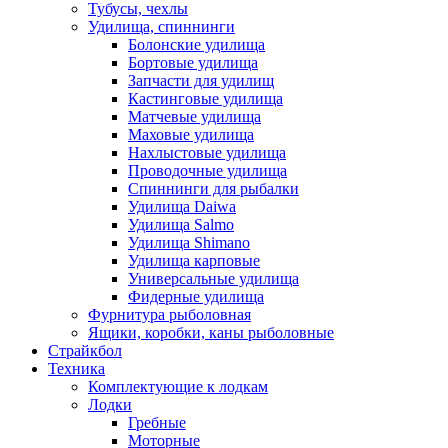
Тубусы, чехлы
Удилища, спиннинги
Болонские удилища
Бортовые удилища
Запчасти для удилищ
Кастинговые удилища
Матчевые удилища
Маховые удилища
Нахлыстовые удилища
Проводочные удилища
Спиннинги для рыбалки
Удилища Daiwa
Удилища Salmo
Удилища Shimano
Удилища карповые
Универсальные удилища
Фидерные удилища
Фурнитура рыболовная
Ящики, коробки, каны рыболовные
Страйкбол
Техника
Комплектующие к лодкам
Лодки
Гребные
Моторные