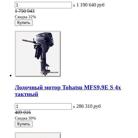
1 190 640
руб
x
1 750 943
Скидка 32%
Лодочный мотор Tohatsu MFS9,9E S 4х
тактный
286 310
руб
x
409 016
Скидка 30%