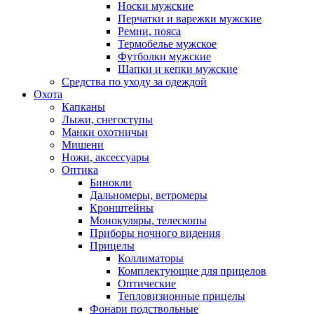
Носки мужские
Перчатки и варежки мужские
Ремни, пояса
Термобелье мужское
Футболки мужские
Шапки и кепки мужские
Средства по уходу за одеждой
Охота
Капканы
Лыжи, снегоступы
Манки охотничьи
Мишени
Ножи, аксессуары
Оптика
Бинокли
Дальномеры, ветромеры
Кронштейны
Монокуляры, телескопы
Приборы ночного видения
Прицелы
Коллиматоры
Комплектующие для прицелов
Оптические
Тепловизионные прицелы
Фонари подствольные