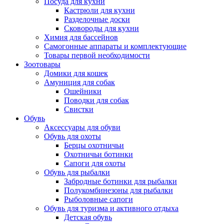
Посуда для кухни
Кастрюли для кухни
Разделочные доски
Сковороды для кухни
Химия для бассейнов
Самогонные аппараты и комплектующие
Товары первой необходимости
Зоотовары
Домики для кошек
Амуниция для собак
Ошейники
Поводки для собак
Свистки
Обувь
Аксессуары для обуви
Обувь для охоты
Берцы охотничьи
Охотничьи ботинки
Сапоги для охоты
Обувь для рыбалки
Забродные ботинки для рыбалки
Полукомбинезоны для рыбалки
Рыболовные сапоги
Обувь для туризма и активного отдыха
Детская обувь