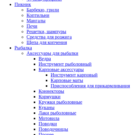
Пикник
Барбекю, грили
Коптильни
Мангалы
Печи
Решетки, шампуры
Средства для розжига
Щепа для копчения
Рыбалка
Аксессуары для рыбалки
Ведра
Инструмент рыболовный
Карповые аксессуары
Инструмент карповый
Карповые маты
Приспособления для прикармливания
Коннекторы
Кормушки
Кружки рыболовные
Куканы
Лаки рыболовные
Мотовила
Поводки
Поводочницы
Прочее