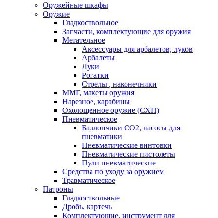
Оружейные шкафы
Оружие
Гладкоствольное
Запчасти, комплектующие для оружия
Метательное
Аксессуары для арбалетов, луков
Арбалеты
Луки
Рогатки
Стрелы , наконечники
ММГ, макеты оружия
Нарезное, карабины
Охолощенное оружие (СХП)
Пневматическое
Баллончики СО2, насосы для
пневматики
Пневматические винтовки
Пневматические пистолеты
Пули пневматические
Средства по уходу за оружием
Травматическое
Патроны
Гладкоствольные
Дробь, картечь
Комплектующие, инструмент для