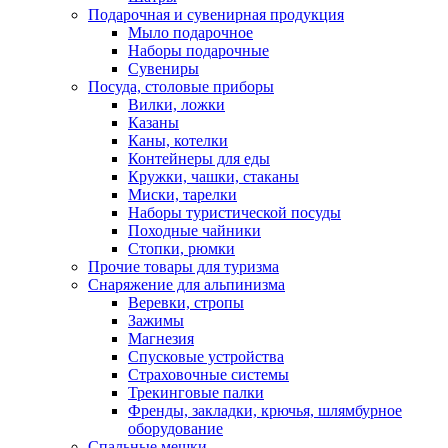
Подарочная и сувенирная продукция
Мыло подарочное
Наборы подарочные
Сувениры
Посуда, столовые приборы
Вилки, ложки
Казаны
Каны, котелки
Контейнеры для еды
Кружки, чашки, стаканы
Миски, тарелки
Наборы туристической посуды
Походные чайники
Стопки, рюмки
Прочие товары для туризма
Снаряжение для альпинизма
Веревки, стропы
Зажимы
Магнезия
Спусковые устройства
Страховочные системы
Трекинговые палки
Френды, закладки, крючья, шлямбурное
оборудование
Спальные мешки