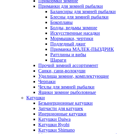
Прикормки зимние
Приманки для зимней рыбалки
Балансиры для зимней рыбалки
Блесны для зимней рыбалки
Бокоплавы
Болды, ведьмы зимние
Искусственные насадки
Мормышки, чертики
Подледный джиг
Приманка МАЛЕК-ПЫЗДРИК
Раттлины и вибы
Шараги
Прочий зимний ассортимент
Санки, сани-волокуши
Удилища зимние, комплектующие
Черпаки
Чехлы для зимней рыбалки
Ящики зимние рыболовные
Катушки
Безынерционные катушки
Запчасти для катушек
Инерционные катушки
Катушки Daiwa
Катушки Ryobi
Катушки Shimano