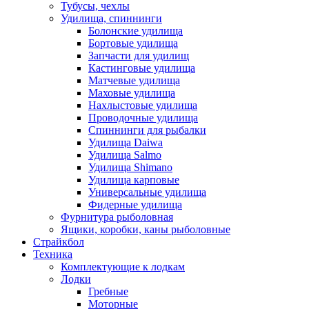
Тубусы, чехлы
Удилища, спиннинги
Болонские удилища
Бортовые удилища
Запчасти для удилищ
Кастинговые удилища
Матчевые удилища
Маховые удилища
Нахлыстовые удилища
Проводочные удилища
Спиннинги для рыбалки
Удилища Daiwa
Удилища Salmo
Удилища Shimano
Удилища карповые
Универсальные удилища
Фидерные удилища
Фурнитура рыболовная
Ящики, коробки, каны рыболовные
Страйкбол
Техника
Комплектующие к лодкам
Лодки
Гребные
Моторные