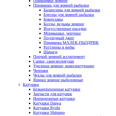
Прикормки зимние
Приманки для зимней рыбалки
Балансиры для зимней рыбалки
Блесны для зимней рыбалки
Бокоплавы
Болды, ведьмы зимние
Искусственные насадки
Мормышки, чертики
Подледный джиг
Приманка МАЛЕК-ПЫЗДРИК
Раттлины и вибы
Шараги
Прочий зимний ассортимент
Санки, сани-волокуши
Удилища зимние, комплектующие
Черпаки
Чехлы для зимней рыбалки
Ящики зимние рыболовные
Катушки
Безынерционные катушки
Запчасти для катушек
Инерционные катушки
Катушки Daiwa
Катушки Ryobi
Катушки Shimano