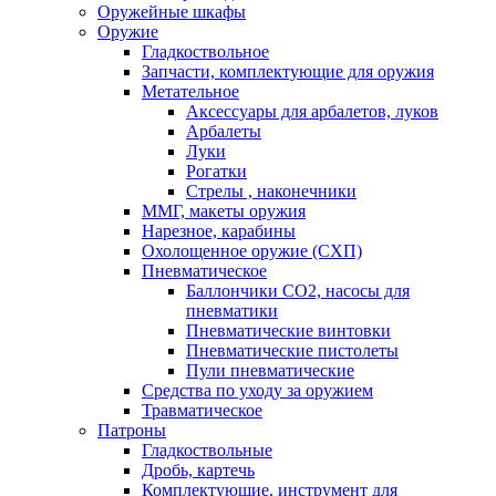
Оружейные шкафы
Оружие
Гладкоствольное
Запчасти, комплектующие для оружия
Метательное
Аксессуары для арбалетов, луков
Арбалеты
Луки
Рогатки
Стрелы , наконечники
ММГ, макеты оружия
Нарезное, карабины
Охолощенное оружие (СХП)
Пневматическое
Баллончики СО2, насосы для
пневматики
Пневматические винтовки
Пневматические пистолеты
Пули пневматические
Средства по уходу за оружием
Травматическое
Патроны
Гладкоствольные
Дробь, картечь
Комплектующие, инструмент для