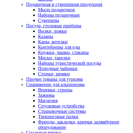
Подарочная и сувенирная продукция
Мыло подарочное
Наборы подарочные
Сувениры
Посуда, столовые приборы
Вилки, ложки
Казаны
Каны, котелки
Контейнеры для еды
Кружки, чашки, стаканы
Миски, тарелки
Наборы туристической посуды
Походные чайники
Стопки, рюмки
Прочие товары для туризма
Снаряжение для альпинизма
Веревки, стропы
Зажимы
Магнезия
Спусковые устройства
Страховочные системы
Трекинговые палки
Френды, закладки, крючья, шлямбурное
оборудование
Спальные мешки