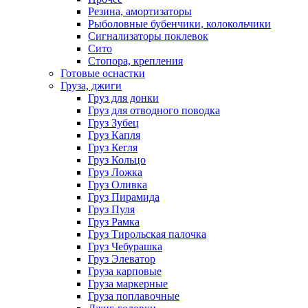
Резина, амортизаторы
Рыболовные бубенчики, колокольчики
Сигнализаторы поклевок
Сито
Стопора, крепления
Готовые оснастки
Груза, джиги
Груз для донки
Груз для отводного поводка
Груз Зубец
Груз Капля
Груз Кегля
Груз Кольцо
Груз Ложка
Груз Оливка
Груз Пирамида
Груз Пуля
Груз Рамка
Груз Тирольская палочка
Груз Чебурашка
Груз Элеватор
Груза карповые
Груза маркерные
Груза поплавочные