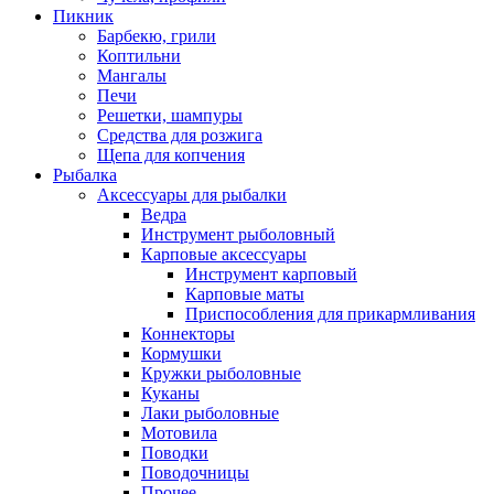
Пикник
Барбекю, грили
Коптильни
Мангалы
Печи
Решетки, шампуры
Средства для розжига
Щепа для копчения
Рыбалка
Аксессуары для рыбалки
Ведра
Инструмент рыболовный
Карповые аксессуары
Инструмент карповый
Карповые маты
Приспособления для прикармливания
Коннекторы
Кормушки
Кружки рыболовные
Куканы
Лаки рыболовные
Мотовила
Поводки
Поводочницы
Прочее