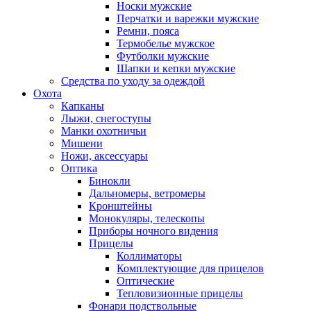
Носки мужские
Перчатки и варежки мужские
Ремни, пояса
Термобелье мужское
Футболки мужские
Шапки и кепки мужские
Средства по уходу за одеждой
Охота
Капканы
Лыжи, снегоступы
Манки охотничьи
Мишени
Ножи, аксессуары
Оптика
Бинокли
Дальномеры, ветромеры
Кронштейны
Монокуляры, телескопы
Приборы ночного видения
Прицелы
Коллиматоры
Комплектующие для прицелов
Оптические
Тепловизионные прицелы
Фонари подствольные