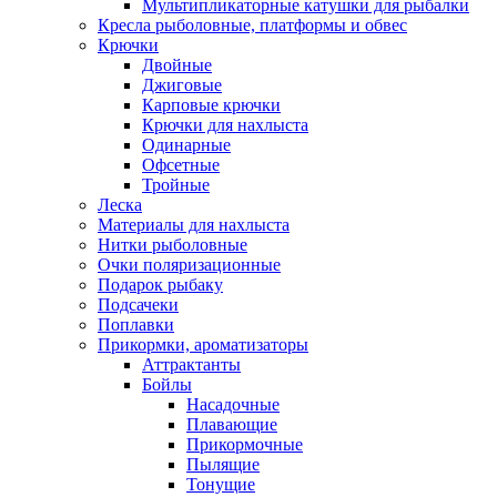
Мультипликаторные катушки для рыбалки
Кресла рыболовные, платформы и обвес
Крючки
Двойные
Джиговые
Карповые крючки
Крючки для нахлыста
Одинарные
Офсетные
Тройные
Леска
Материалы для нахлыста
Нитки рыболовные
Очки поляризационные
Подарок рыбаку
Подсачеки
Поплавки
Прикормки, ароматизаторы
Аттрактанты
Бойлы
Насадочные
Плавающие
Прикормочные
Пылящие
Тонущие