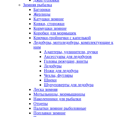
Джиг-головки
Зимняя рыбалка
Багорики
Жерлицы
Катушки зимние
Кивки, сторожки
Кормушки зимние
Коробки для мормышек
Крючки-тройнички с капелькой
Ледобуры, мотоледобуры, комплектующие к
ним
Адаптеры, удлинители, ручки
Аксессуары для ледобуров
Головы режущие, винты
Ледобуры
Ножи для ледобура
Чехлы, футляры
Шнеки
Шуруповерты для ледобура
Леска зимняя
Мотыльницы, мормышницы
Наколенники для рыбалки
Отцепы
Палатки зимние рыболовные
Поплавки зимние