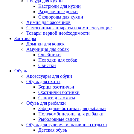
Посуда для кухни
Кастрюли для кухни
Разделочные доски
Сковороды для кухни
Химия для бассейнов
Самогонные аппараты и комплектующие
Товары первой необходимости
Зоотовары
Домики для кошек
Амуниция для собак
Ошейники
Поводки для собак
Свистки
Обувь
Аксессуары для обуви
Обувь для охоты
Берцы охотничьи
Охотничьи ботинки
Сапоги для охоты
Обувь для рыбалки
Забродные ботинки для рыбалки
Полукомбинезоны для рыбалки
Рыболовные сапоги
Обувь для туризма и активного отдыха
Детская обувь