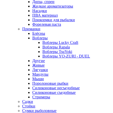
Дипы, спреи
Жидкие ароматизаторы
Насадки
ПВА материал
Прикормки для рыбалки
Форелевая паста
Приманки
Блёсны
Воблеры
Воблеры Lucky Craft
Воблеры Rapala
Воблеры TsuYoki
Воблеры YO-ZURI - DUEL
Другие
Живые
Лягушки
Мандулы
Мыши
Поролоновые рыбки
Силиконовые несъедобные
Силиконовые съедобные
Стримеры
Садки
Стойки
Сумки рыболовные