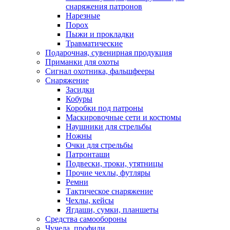
снаряжения патронов
Нарезные
Порох
Пыжи и прокладки
Травматические
Подарочная, сувенирная продукция
Приманки для охоты
Сигнал охотника, фальшфееры
Снаряжение
Засидки
Кобуры
Коробки под патроны
Маскировочные сети и костюмы
Наушники для стрельбы
Ножны
Очки для стрельбы
Патронташи
Подвески, троки, утятницы
Прочие чехлы, футляры
Ремни
Тактическое снаряжение
Чехлы, кейсы
Ягдаши, сумки, планшеты
Средства самообороны
Чучела, профили