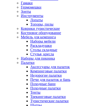
Гамаки
Гермомешки
Зонты
Инструменты
Лопаты
Топоры, пилы
Коврики туристические
Костровое оборудование
Мебель для кемпинга
Наборы мебели
Раскладушки
Столы складные
Стулья, кресла
Наборы для пикника
Палатки
Аксессуары для палаток
Кемпинговые палатки
Недорогие палатки
Печи для палаток и бань
Походные бани
Походные палатки
Тенты
Трекинговые палатки
Туристические палатки
Шатры