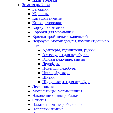
Джиг-головки
Зимняя рыбалка
Багорики
Жерлицы
Катушки зимние
Кивки, сторожки
Кормушки зимние
Коробки для мормышек
Крючки-тройнички с капелькой
Ледобуры, мотоледобуры, комплектующие к
ним
Адаптеры, удлинители, ручки
Аксессуары для ледобуров
Головы режущие, винты
Ледобуры
Ножи для ледобура
Чехлы, футляры
Шнеки
Шуруповерты для ледобура
Леска зимняя
Мотыльницы, мормышницы
Наколенники для рыбалки
Отцепы
Палатки зимние рыболовные
Поплавки зимние