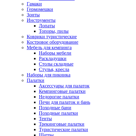
Гамаки
Гермомешки
Зонты
Инструменты
Лопаты
Топоры, пилы
Коврики туристические
Костровое оборудование
Мебель для кемпинга
Наборы мебели
Раскладушки
Столы складные
Стулья, кресла
Наборы для пикника
Палатки
Аксессуары для палаток
Кемпинговые палатки
Недорогие палатки
Печи для палаток и бань
Походные бани
Походные палатки
Тенты
Трекинговые палатки
Туристические палатки
Шатры