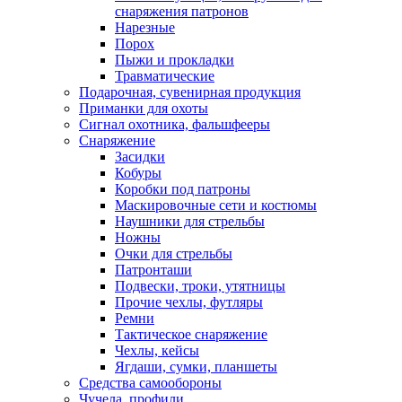
снаряжения патронов
Нарезные
Порох
Пыжи и прокладки
Травматические
Подарочная, сувенирная продукция
Приманки для охоты
Сигнал охотника, фальшфееры
Снаряжение
Засидки
Кобуры
Коробки под патроны
Маскировочные сети и костюмы
Наушники для стрельбы
Ножны
Очки для стрельбы
Патронташи
Подвески, троки, утятницы
Прочие чехлы, футляры
Ремни
Тактическое снаряжение
Чехлы, кейсы
Ягдаши, сумки, планшеты
Средства самообороны
Чучела, профили