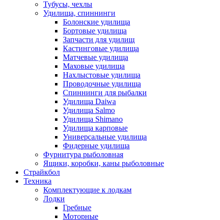
Тубусы, чехлы
Удилища, спиннинги
Болонские удилища
Бортовые удилища
Запчасти для удилищ
Кастинговые удилища
Матчевые удилища
Маховые удилища
Нахлыстовые удилища
Проводочные удилища
Спиннинги для рыбалки
Удилища Daiwa
Удилища Salmo
Удилища Shimano
Удилища карповые
Универсальные удилища
Фидерные удилища
Фурнитура рыболовная
Ящики, коробки, каны рыболовные
Страйкбол
Техника
Комплектующие к лодкам
Лодки
Гребные
Моторные