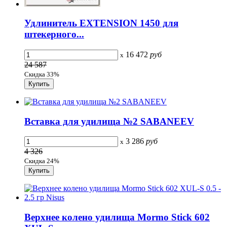
Удлинитель EXTENSION 1450 для
штекерного...
16 472
руб
x
24 587
Скидка 33%
Вставка для удилища №2 SABANEEV
3 286
руб
x
4 326
Скидка 24%
Верхнее колено удилища Mormo Stick 602