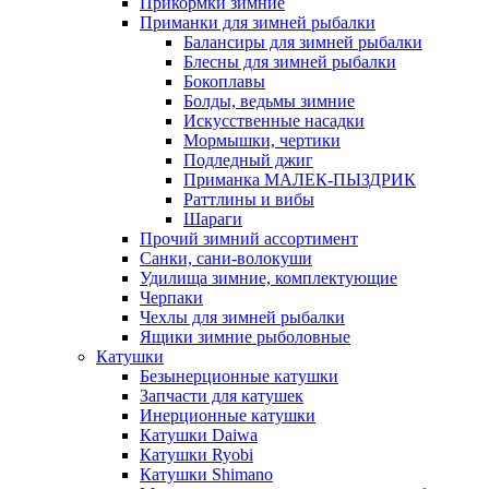
Прикормки зимние
Приманки для зимней рыбалки
Балансиры для зимней рыбалки
Блесны для зимней рыбалки
Бокоплавы
Болды, ведьмы зимние
Искусственные насадки
Мормышки, чертики
Подледный джиг
Приманка МАЛЕК-ПЫЗДРИК
Раттлины и вибы
Шараги
Прочий зимний ассортимент
Санки, сани-волокуши
Удилища зимние, комплектующие
Черпаки
Чехлы для зимней рыбалки
Ящики зимние рыболовные
Катушки
Безынерционные катушки
Запчасти для катушек
Инерционные катушки
Катушки Daiwa
Катушки Ryobi
Катушки Shimano