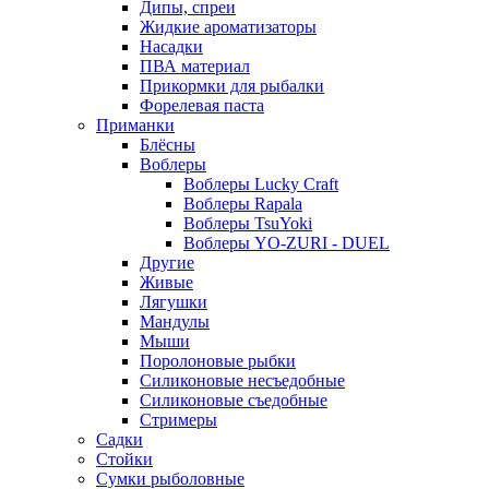
Дипы, спреи
Жидкие ароматизаторы
Насадки
ПВА материал
Прикормки для рыбалки
Форелевая паста
Приманки
Блёсны
Воблеры
Воблеры Lucky Craft
Воблеры Rapala
Воблеры TsuYoki
Воблеры YO-ZURI - DUEL
Другие
Живые
Лягушки
Мандулы
Мыши
Поролоновые рыбки
Силиконовые несъедобные
Силиконовые съедобные
Стримеры
Садки
Стойки
Сумки рыболовные