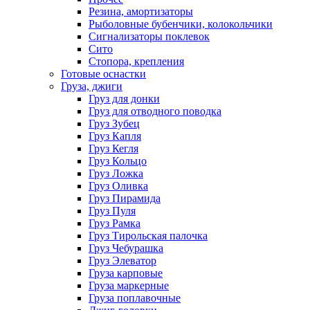
Резина, амортизаторы
Рыболовные бубенчики, колокольчики
Сигнализаторы поклевок
Сито
Стопора, крепления
Готовые оснастки
Груза, джиги
Груз для донки
Груз для отводного поводка
Груз Зубец
Груз Капля
Груз Кегля
Груз Кольцо
Груз Ложка
Груз Оливка
Груз Пирамида
Груз Пуля
Груз Рамка
Груз Тирольская палочка
Груз Чебурашка
Груз Элеватор
Груза карповые
Груза маркерные
Груза поплавочные