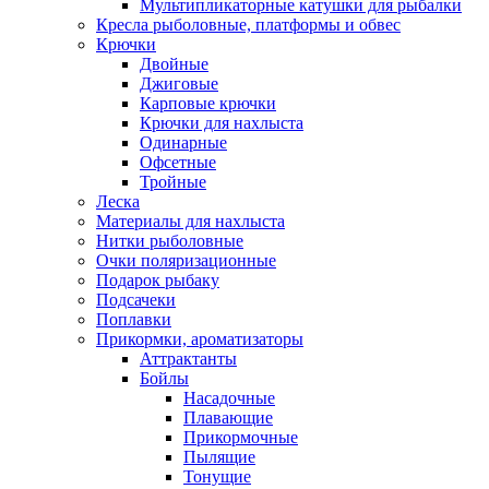
Мультипликаторные катушки для рыбалки
Кресла рыболовные, платформы и обвес
Крючки
Двойные
Джиговые
Карповые крючки
Крючки для нахлыста
Одинарные
Офсетные
Тройные
Леска
Материалы для нахлыста
Нитки рыболовные
Очки поляризационные
Подарок рыбаку
Подсачеки
Поплавки
Прикормки, ароматизаторы
Аттрактанты
Бойлы
Насадочные
Плавающие
Прикормочные
Пылящие
Тонущие