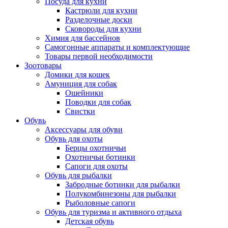
Посуда для кухни
Кастрюли для кухни
Разделочные доски
Сковороды для кухни
Химия для бассейнов
Самогонные аппараты и комплектующие
Товары первой необходимости
Зоотовары
Домики для кошек
Амуниция для собак
Ошейники
Поводки для собак
Свистки
Обувь
Аксессуары для обуви
Обувь для охоты
Берцы охотничьи
Охотничьи ботинки
Сапоги для охоты
Обувь для рыбалки
Забродные ботинки для рыбалки
Полукомбинезоны для рыбалки
Рыболовные сапоги
Обувь для туризма и активного отдыха
Детская обувь