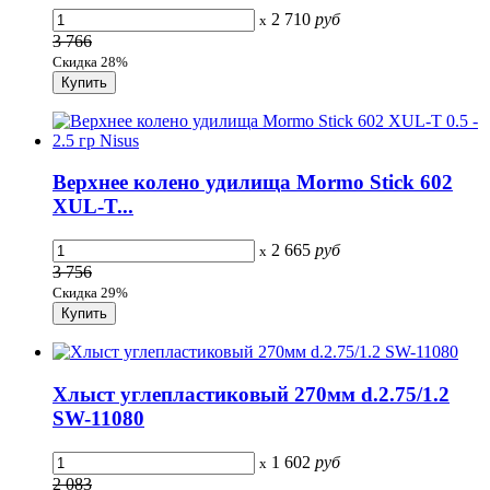
2 710
руб
x
3 766
Скидка 28%
Верхнее колено удилища Mormo Stick 602
XUL-T...
2 665
руб
x
3 756
Скидка 29%
Хлыст углепластиковый 270мм d.2.75/1.2
SW-11080
1 602
руб
x
2 083