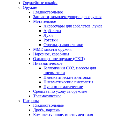
Оружейные шкафы
Оружие
Гладкоствольное
Запчасти, комплектующие для оружия
Метательное
Аксессуары для арбалетов, луков
Арбалеты
Луки
Рогатки
Стрелы , наконечники
ММГ, макеты оружия
Нарезное, карабины
Охолощенное оружие (СХП)
Пневматическое
Баллончики СО2, насосы для
пневматики
Пневматические винтовки
Пневматические пистолеты
Пули пневматические
Средства по уходу за оружием
Травматическое
Патроны
Гладкоствольные
Дробь, картечь
Комплектующие, инструмент для