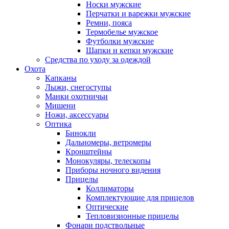
Носки мужские
Перчатки и варежки мужские
Ремни, пояса
Термобелье мужское
Футболки мужские
Шапки и кепки мужские
Средства по уходу за одеждой
Охота
Капканы
Лыжи, снегоступы
Манки охотничьи
Мишени
Ножи, аксессуары
Оптика
Бинокли
Дальномеры, ветромеры
Кронштейны
Монокуляры, телескопы
Приборы ночного видения
Прицелы
Коллиматоры
Комплектующие для прицелов
Оптические
Тепловизионные прицелы
Фонари подствольные