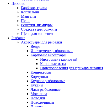
Пикник
Барбекю, грили
Коптильни
Мангалы
Печи
Решетки, шампуры
Средства для розжига
Щепа для копчения
Рыбалка
Аксессуары для рыбалки
Ведра
Инструмент рыболовный
Карповые аксессуары
Инструмент карповый
Карповые маты
Приспособления для прикармливания
Коннекторы
Кормушки
Кружки рыболовные
Куканы
Лаки рыболовные
Мотовила
Поводки
Поводочницы
Прочее