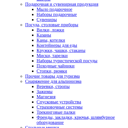
Подарочная и сувенирная продукция
Мыло подарочное
Наборы подарочные
Сувениры
Посуда, столовые приборы
Вилки, ложки
Казаны
Каны, котелки
Контейнеры для еды
Кружки, чашки, стаканы
Миски, тарелки
Наборы туристической посуды
Походные чайники
Стопки, рюмки
Прочие товары для туризма
Снаряжение для альпинизма
Веревки, стропы
Зажимы
Магнезия
Спусковые устройства
Страховочные системы
Трекинговые палки
Френды, закладки, крючья, шлямбурное
оборудование
Спальные мешки