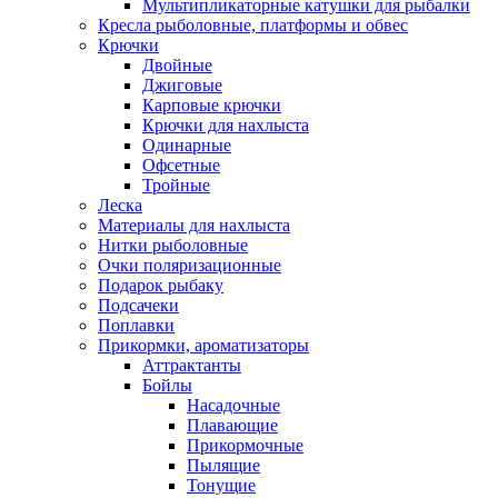
Мультипликаторные катушки для рыбалки
Кресла рыболовные, платформы и обвес
Крючки
Двойные
Джиговые
Карповые крючки
Крючки для нахлыста
Одинарные
Офсетные
Тройные
Леска
Материалы для нахлыста
Нитки рыболовные
Очки поляризационные
Подарок рыбаку
Подсачеки
Поплавки
Прикормки, ароматизаторы
Аттрактанты
Бойлы
Насадочные
Плавающие
Прикормочные
Пылящие
Тонущие