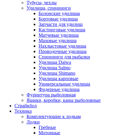
Тубусы, чехлы
Удилища, спиннинги
Болонские удилища
Бортовые удилища
Запчасти для удилищ
Кастинговые удилища
Матчевые удилища
Маховые удилища
Нахлыстовые удилища
Проводочные удилища
Спиннинги для рыбалки
Удилища Daiwa
Удилища Salmo
Удилища Shimano
Удилища карповые
Универсальные удилища
Фидерные удилища
Фурнитура рыболовная
Ящики, коробки, каны рыболовные
Страйкбол
Техника
Комплектующие к лодкам
Лодки
Гребные
Моторные