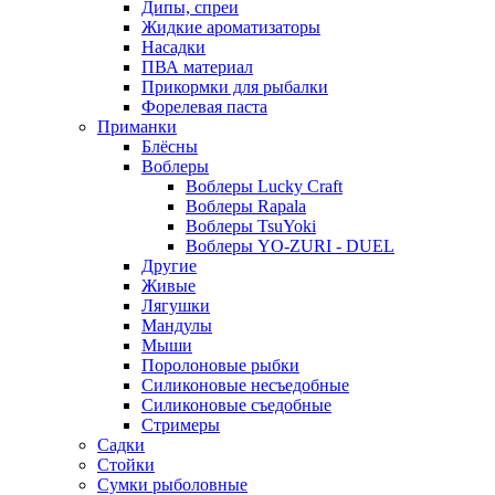
Дипы, спреи
Жидкие ароматизаторы
Насадки
ПВА материал
Прикормки для рыбалки
Форелевая паста
Приманки
Блёсны
Воблеры
Воблеры Lucky Craft
Воблеры Rapala
Воблеры TsuYoki
Воблеры YO-ZURI - DUEL
Другие
Живые
Лягушки
Мандулы
Мыши
Поролоновые рыбки
Силиконовые несъедобные
Силиконовые съедобные
Стримеры
Садки
Стойки
Сумки рыболовные