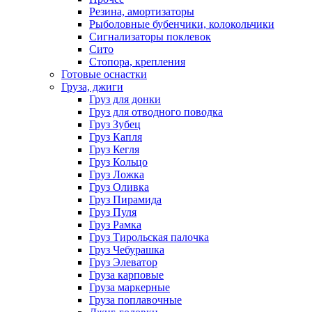
Резина, амортизаторы
Рыболовные бубенчики, колокольчики
Сигнализаторы поклевок
Сито
Стопора, крепления
Готовые оснастки
Груза, джиги
Груз для донки
Груз для отводного поводка
Груз Зубец
Груз Капля
Груз Кегля
Груз Кольцо
Груз Ложка
Груз Оливка
Груз Пирамида
Груз Пуля
Груз Рамка
Груз Тирольская палочка
Груз Чебурашка
Груз Элеватор
Груза карповые
Груза маркерные
Груза поплавочные