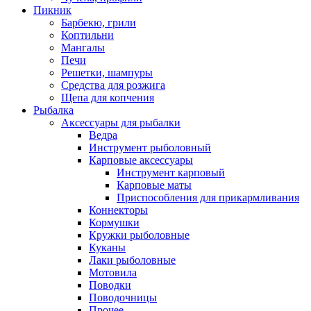
Пикник
Барбекю, грили
Коптильни
Мангалы
Печи
Решетки, шампуры
Средства для розжига
Щепа для копчения
Рыбалка
Аксессуары для рыбалки
Ведра
Инструмент рыболовный
Карповые аксессуары
Инструмент карповый
Карповые маты
Приспособления для прикармливания
Коннекторы
Кормушки
Кружки рыболовные
Куканы
Лаки рыболовные
Мотовила
Поводки
Поводочницы
Прочее