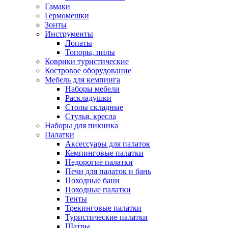
Гамаки
Гермомешки
Зонты
Инструменты
Лопаты
Топоры, пилы
Коврики туристические
Костровое оборудование
Мебель для кемпинга
Наборы мебели
Раскладушки
Столы складные
Стулья, кресла
Наборы для пикника
Палатки
Аксессуары для палаток
Кемпинговые палатки
Недорогие палатки
Печи для палаток и бань
Походные бани
Походные палатки
Тенты
Трекинговые палатки
Туристические палатки
Шатры