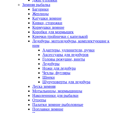
Джиг-головки
Зимняя рыбалка
Багорики
Жерлицы
Катушки зимние
Кивки, сторожки
Кормушки зимние
Коробки для мормышек
Крючки-тройнички с капелькой
Ледобуры, мотоледобуры, комплектующие к
ним
Адаптеры, удлинители, ручки
Аксессуары для ледобуров
Головы режущие, винты
Ледобуры
Ножи для ледобура
Чехлы, футляры
Шнеки
Шуруповерты для ледобура
Леска зимняя
Мотыльницы, мормышницы
Наколенники для рыбалки
Отцепы
Палатки зимние рыболовные
Поплавки зимние