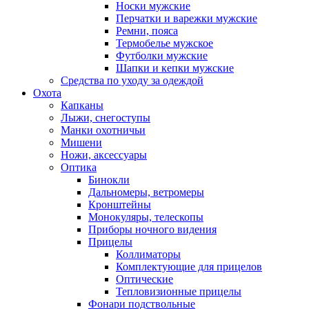
Носки мужские
Перчатки и варежки мужские
Ремни, пояса
Термобелье мужское
Футболки мужские
Шапки и кепки мужские
Средства по уходу за одеждой
Охота
Капканы
Лыжи, снегоступы
Манки охотничьи
Мишени
Ножи, аксессуары
Оптика
Бинокли
Дальномеры, ветромеры
Кронштейны
Монокуляры, телескопы
Приборы ночного видения
Прицелы
Коллиматоры
Комплектующие для прицелов
Оптические
Тепловизионные прицелы
Фонари подствольные