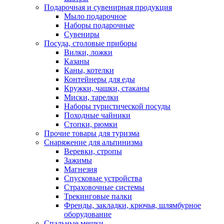
Подарочная и сувенирная продукция
Мыло подарочное
Наборы подарочные
Сувениры
Посуда, столовые приборы
Вилки, ложки
Казаны
Каны, котелки
Контейнеры для еды
Кружки, чашки, стаканы
Миски, тарелки
Наборы туристической посуды
Походные чайники
Стопки, рюмки
Прочие товары для туризма
Снаряжение для альпинизма
Веревки, стропы
Зажимы
Магнезия
Спусковые устройства
Страховочные системы
Трекинговые палки
Френды, закладки, крючья, шлямбурное
оборудование
Спальные мешки