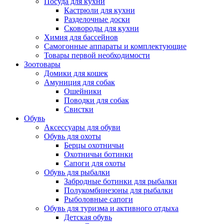
Посуда для кухни
Кастрюли для кухни
Разделочные доски
Сковороды для кухни
Химия для бассейнов
Самогонные аппараты и комплектующие
Товары первой необходимости
Зоотовары
Домики для кошек
Амуниция для собак
Ошейники
Поводки для собак
Свистки
Обувь
Аксессуары для обуви
Обувь для охоты
Берцы охотничьи
Охотничьи ботинки
Сапоги для охоты
Обувь для рыбалки
Забродные ботинки для рыбалки
Полукомбинезоны для рыбалки
Рыболовные сапоги
Обувь для туризма и активного отдыха
Детская обувь