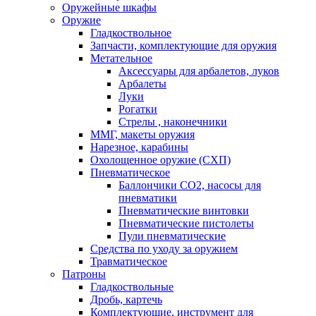
Оружейные шкафы
Оружие
Гладкоствольное
Запчасти, комплектующие для оружия
Метательное
Аксессуары для арбалетов, луков
Арбалеты
Луки
Рогатки
Стрелы , наконечники
ММГ, макеты оружия
Нарезное, карабины
Охолощенное оружие (СХП)
Пневматическое
Баллончики СО2, насосы для
пневматики
Пневматические винтовки
Пневматические пистолеты
Пули пневматические
Средства по уходу за оружием
Травматическое
Патроны
Гладкоствольные
Дробь, картечь
Комплектующие, инструмент для