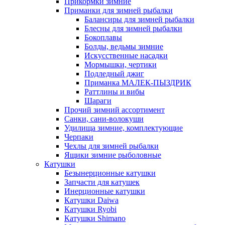
Прикормки зимние
Приманки для зимней рыбалки
Балансиры для зимней рыбалки
Блесны для зимней рыбалки
Бокоплавы
Болды, ведьмы зимние
Искусственные насадки
Мормышки, чертики
Подледный джиг
Приманка МАЛЕК-ПЫЗДРИК
Раттлины и вибы
Шараги
Прочий зимний ассортимент
Санки, сани-волокуши
Удилища зимние, комплектующие
Черпаки
Чехлы для зимней рыбалки
Ящики зимние рыболовные
Катушки
Безынерционные катушки
Запчасти для катушек
Инерционные катушки
Катушки Daiwa
Катушки Ryobi
Катушки Shimano