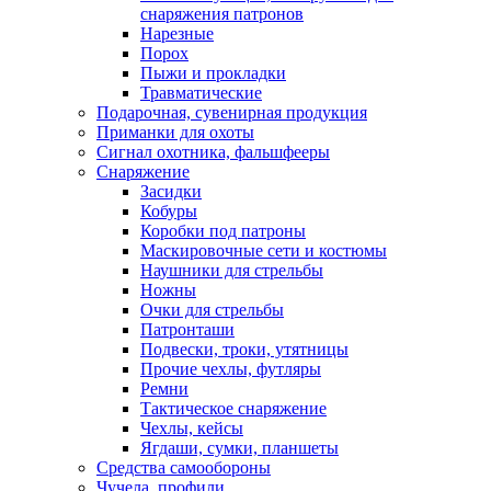
снаряжения патронов
Нарезные
Порох
Пыжи и прокладки
Травматические
Подарочная, сувенирная продукция
Приманки для охоты
Сигнал охотника, фальшфееры
Снаряжение
Засидки
Кобуры
Коробки под патроны
Маскировочные сети и костюмы
Наушники для стрельбы
Ножны
Очки для стрельбы
Патронташи
Подвески, троки, утятницы
Прочие чехлы, футляры
Ремни
Тактическое снаряжение
Чехлы, кейсы
Ягдаши, сумки, планшеты
Средства самообороны
Чучела, профили