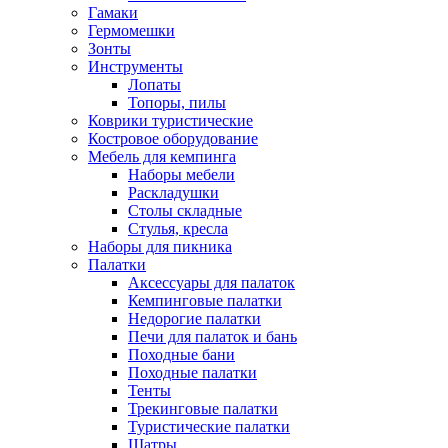
Гамаки
Гермомешки
Зонты
Инструменты
Лопаты
Топоры, пилы
Коврики туристические
Костровое оборудование
Мебель для кемпинга
Наборы мебели
Раскладушки
Столы складные
Стулья, кресла
Наборы для пикника
Палатки
Аксессуары для палаток
Кемпинговые палатки
Недорогие палатки
Печи для палаток и бань
Походные бани
Походные палатки
Тенты
Трекинговые палатки
Туристические палатки
Шатры