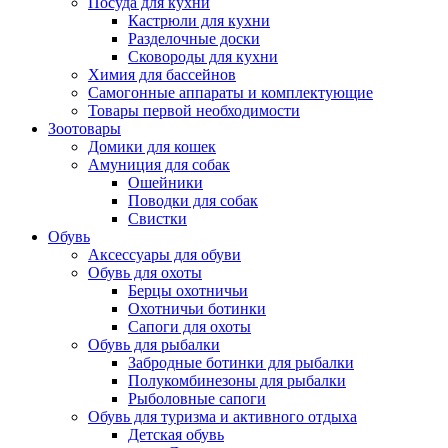
Посуда для кухни
Кастрюли для кухни
Разделочные доски
Сковороды для кухни
Химия для бассейнов
Самогонные аппараты и комплектующие
Товары первой необходимости
Зоотовары
Домики для кошек
Амуниция для собак
Ошейники
Поводки для собак
Свистки
Обувь
Аксессуары для обуви
Обувь для охоты
Берцы охотничьи
Охотничьи ботинки
Сапоги для охоты
Обувь для рыбалки
Забродные ботинки для рыбалки
Полукомбинезоны для рыбалки
Рыболовные сапоги
Обувь для туризма и активного отдыха
Детская обувь