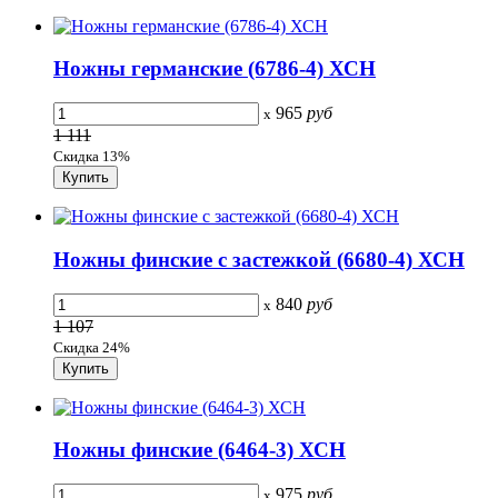
Ножны германские (6786-4) ХСН
965
руб
x
1 111
Скидка 13%
Ножны финские с застежкой (6680-4) ХСН
840
руб
x
1 107
Скидка 24%
Ножны финские (6464-3) ХСН
975
руб
x