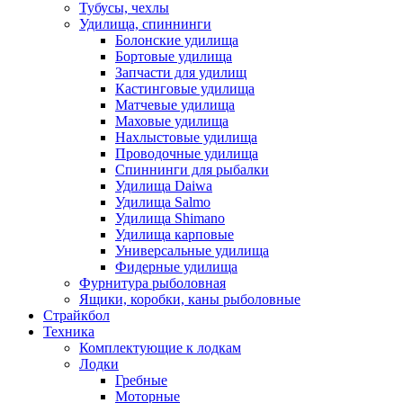
Тубусы, чехлы
Удилища, спиннинги
Болонские удилища
Бортовые удилища
Запчасти для удилищ
Кастинговые удилища
Матчевые удилища
Маховые удилища
Нахлыстовые удилища
Проводочные удилища
Спиннинги для рыбалки
Удилища Daiwa
Удилища Salmo
Удилища Shimano
Удилища карповые
Универсальные удилища
Фидерные удилища
Фурнитура рыболовная
Ящики, коробки, каны рыболовные
Страйкбол
Техника
Комплектующие к лодкам
Лодки
Гребные
Моторные