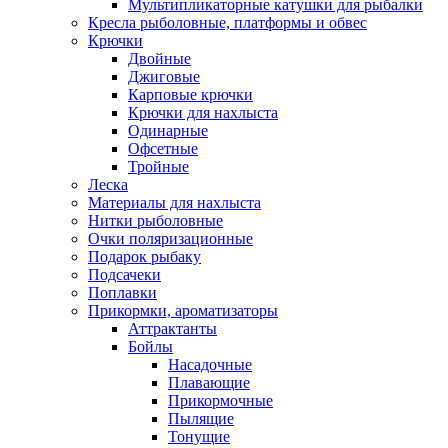
Мультипликаторные катушки для рыбалки
Кресла рыболовные, платформы и обвес
Крючки
Двойные
Джиговые
Карповые крючки
Крючки для нахлыста
Одинарные
Офсетные
Тройные
Леска
Материалы для нахлыста
Нитки рыболовные
Очки поляризационные
Подарок рыбаку
Подсачеки
Поплавки
Прикормки, ароматизаторы
Аттрактанты
Бойлы
Насадочные
Плавающие
Прикормочные
Пылящие
Тонущие