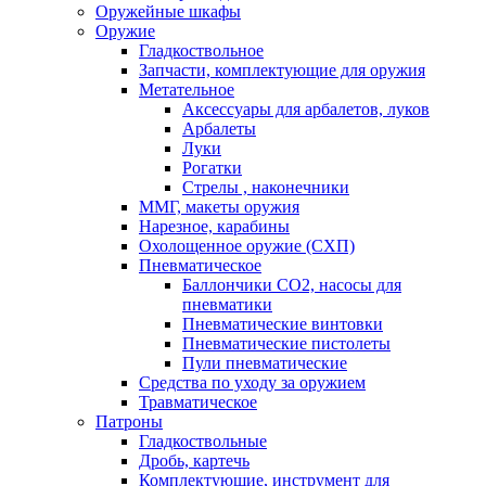
Оружейные шкафы
Оружие
Гладкоствольное
Запчасти, комплектующие для оружия
Метательное
Аксессуары для арбалетов, луков
Арбалеты
Луки
Рогатки
Стрелы , наконечники
ММГ, макеты оружия
Нарезное, карабины
Охолощенное оружие (СХП)
Пневматическое
Баллончики СО2, насосы для
пневматики
Пневматические винтовки
Пневматические пистолеты
Пули пневматические
Средства по уходу за оружием
Травматическое
Патроны
Гладкоствольные
Дробь, картечь
Комплектующие, инструмент для