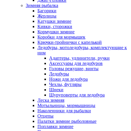
Джиг-головки
Зимняя рыбалка
Багорики
Жерлицы
Катушки зимние
Кивки, сторожки
Кормушки зимние
Коробки для мормышек
Крючки-тройнички с капелькой
Ледобуры, мотоледобуры, комплектующие к
ним
Адаптеры, удлинители, ручки
Аксессуары для ледобуров
Головы режущие, винты
Ледобуры
Ножи для ледобура
Чехлы, футляры
Шнеки
Шуруповерты для ледобура
Леска зимняя
Мотыльницы, мормышницы
Наколенники для рыбалки
Отцепы
Палатки зимние рыболовные
Поплавки зимние