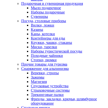
Подарочная и сувенирная продукция
Мыло подарочное
Наборы подарочные
Сувениры
Посуда, столовые приборы
Вилки, ложки
Казаны
Каны, котелки
Контейнеры для еды
Кружки, чашки, стаканы
Миски, тарелки
Наборы туристической посуды
Походные чайники
Стопки, рюмки
Прочие товары для туризма
Снаряжение для альпинизма
Веревки, стропы
Зажимы
Магнезия
Спусковые устройства
Страховочные системы
Трекинговые палки
Френды, закладки, крючья, шлямбурное
оборудование
Спальные мешки