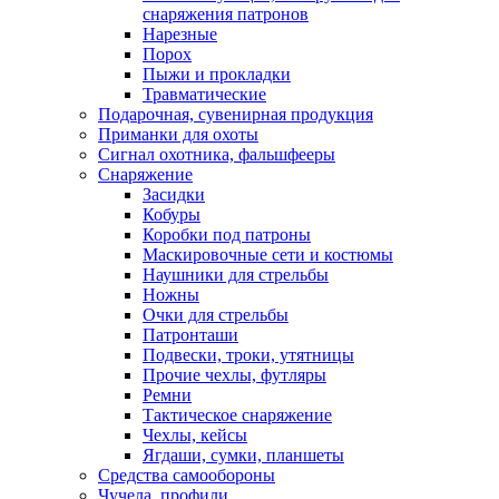
снаряжения патронов
Нарезные
Порох
Пыжи и прокладки
Травматические
Подарочная, сувенирная продукция
Приманки для охоты
Сигнал охотника, фальшфееры
Снаряжение
Засидки
Кобуры
Коробки под патроны
Маскировочные сети и костюмы
Наушники для стрельбы
Ножны
Очки для стрельбы
Патронташи
Подвески, троки, утятницы
Прочие чехлы, футляры
Ремни
Тактическое снаряжение
Чехлы, кейсы
Ягдаши, сумки, планшеты
Средства самообороны
Чучела, профили