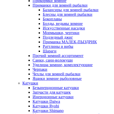
Прикормки зимние
Приманки для зимней рыбалки
Балансиры для зимней рыбалки
Блесны для зимней рыбалки
Бокоплавы
Болды, ведьмы зимние
Искусственные насадки
Мормышки, чертики
Подледный джиг
Приманка МАЛЕК-ПЫЗДРИК
Раттлины и вибы
Шараги
Прочий зимний ассортимент
Санки, сани-волокуши
Удилища зимние, комплектующие
Черпаки
Чехлы для зимней рыбалки
Ящики зимние рыболовные
Катушки
Безынерционные катушки
Запчасти для катушек
Инерционные катушки
Катушки Daiwa
Катушки Ryobi
Катушки Shimano