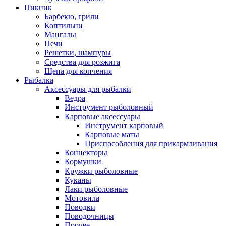
Пикник
Барбекю, грили
Коптильни
Мангалы
Печи
Решетки, шампуры
Средства для розжига
Щепа для копчения
Рыбалка
Аксессуары для рыбалки
Ведра
Инструмент рыболовный
Карповые аксессуары
Инструмент карповый
Карповые маты
Приспособления для прикармливания
Коннекторы
Кормушки
Кружки рыболовные
Куканы
Лаки рыболовные
Мотовила
Поводки
Поводочницы
Прочее