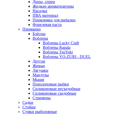
Дипы, спреи
Жидкие ароматизаторы
Насадки
ПВА материал
Прикормки для рыбалки
Форелевая паста
Приманки
Блёсны
Воблеры
Воблеры Lucky Craft
Воблеры Rapala
Воблеры TsuYoki
Воблеры YO-ZURI - DUEL
Другие
Живые
Лягушки
Мандулы
Мыши
Поролоновые рыбки
Силиконовые несъедобные
Силиконовые съедобные
Стримеры
Садки
Стойки
Сумки рыболовные