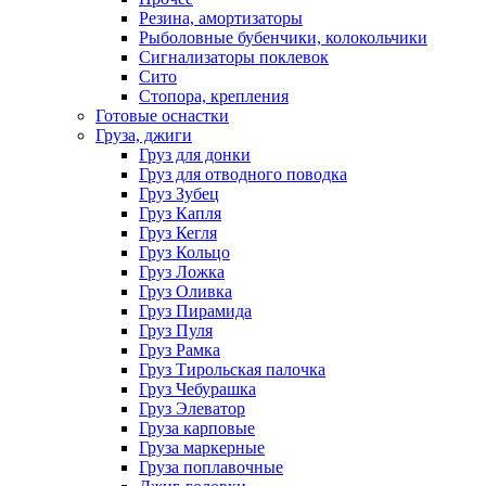
Резина, амортизаторы
Рыболовные бубенчики, колокольчики
Сигнализаторы поклевок
Сито
Стопора, крепления
Готовые оснастки
Груза, джиги
Груз для донки
Груз для отводного поводка
Груз Зубец
Груз Капля
Груз Кегля
Груз Кольцо
Груз Ложка
Груз Оливка
Груз Пирамида
Груз Пуля
Груз Рамка
Груз Тирольская палочка
Груз Чебурашка
Груз Элеватор
Груза карповые
Груза маркерные
Груза поплавочные