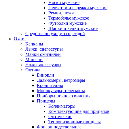
Носки мужские
Перчатки и варежки мужские
Ремни, пояса
Термобелье мужское
Футболки мужские
Шапки и кепки мужские
Средства по уходу за одеждой
Охота
Капканы
Лыжи, снегоступы
Манки охотничьи
Мишени
Ножи, аксессуары
Оптика
Бинокли
Дальномеры, ветромеры
Кронштейны
Монокуляры, телескопы
Приборы ночного видения
Прицелы
Коллиматоры
Комплектующие для прицелов
Оптические
Тепловизионные прицелы
Фонари подствольные