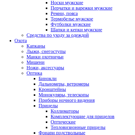
Носки мужские
Перчатки и варежки мужские
Ремни, пояса
Термобелье мужское
Футболки мужские
Шапки и кепки мужские
Средства по уходу за одеждой
Охота
Капканы
Лыжи, снегоступы
Манки охотничьи
Мишени
Ножи, аксессуары
Оптика
Бинокли
Дальномеры, ветромеры
Кронштейны
Монокуляры, телескопы
Приборы ночного видения
Прицелы
Коллиматоры
Комплектующие для прицелов
Оптические
Тепловизионные прицелы
Фонари подствольные