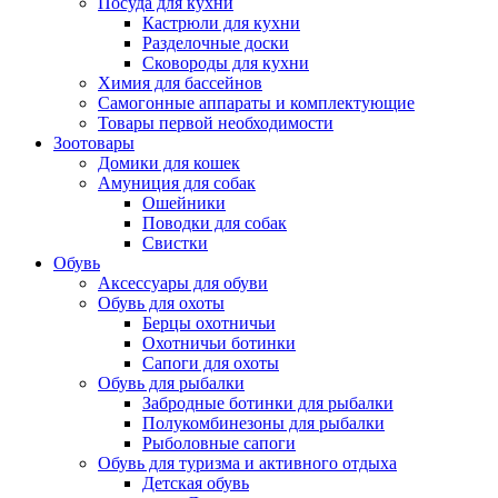
Посуда для кухни
Кастрюли для кухни
Разделочные доски
Сковороды для кухни
Химия для бассейнов
Самогонные аппараты и комплектующие
Товары первой необходимости
Зоотовары
Домики для кошек
Амуниция для собак
Ошейники
Поводки для собак
Свистки
Обувь
Аксессуары для обуви
Обувь для охоты
Берцы охотничьи
Охотничьи ботинки
Сапоги для охоты
Обувь для рыбалки
Забродные ботинки для рыбалки
Полукомбинезоны для рыбалки
Рыболовные сапоги
Обувь для туризма и активного отдыха
Детская обувь