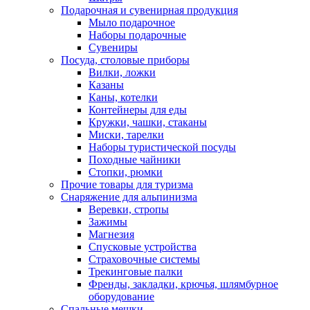
Подарочная и сувенирная продукция
Мыло подарочное
Наборы подарочные
Сувениры
Посуда, столовые приборы
Вилки, ложки
Казаны
Каны, котелки
Контейнеры для еды
Кружки, чашки, стаканы
Миски, тарелки
Наборы туристической посуды
Походные чайники
Стопки, рюмки
Прочие товары для туризма
Снаряжение для альпинизма
Веревки, стропы
Зажимы
Магнезия
Спусковые устройства
Страховочные системы
Трекинговые палки
Френды, закладки, крючья, шлямбурное
оборудование
Спальные мешки