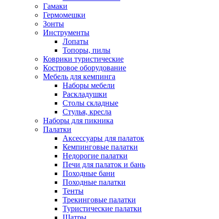
Гамаки
Гермомешки
Зонты
Инструменты
Лопаты
Топоры, пилы
Коврики туристические
Костровое оборудование
Мебель для кемпинга
Наборы мебели
Раскладушки
Столы складные
Стулья, кресла
Наборы для пикника
Палатки
Аксессуары для палаток
Кемпинговые палатки
Недорогие палатки
Печи для палаток и бань
Походные бани
Походные палатки
Тенты
Трекинговые палатки
Туристические палатки
Шатры