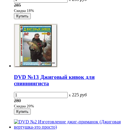
285
Скидка 18%
DVD №13 Джиговый кивок для
спиннингиста
225
руб
x
280
Скидка 20%