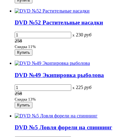
DVD №52 Растительные насадки
230
руб
x
258
Скидка 11%
DVD №49 Экипировка рыболова
225
руб
x
258
Скидка 13%
DVD №5 Ловля форели на спиннинг