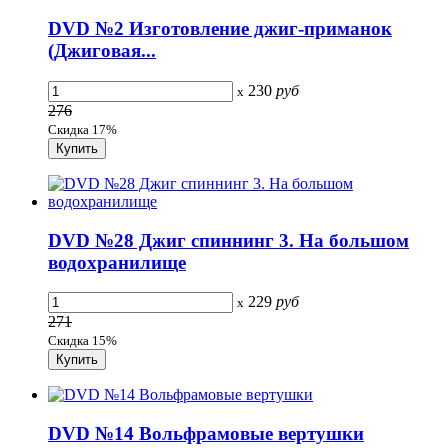
DVD №2 Изготовление джиг-приманок
(Джиговая...
230
руб
x
276
Скидка 17%
DVD №28 Джиг спиннинг 3. На большом
водохранилище
229
руб
x
271
Скидка 15%
DVD №14 Вольфрамовые вертушки