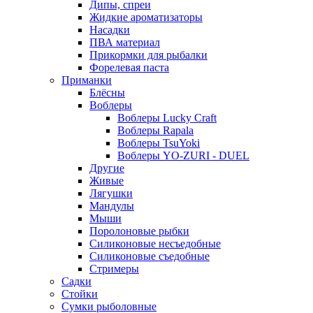
Дипы, спреи
Жидкие ароматизаторы
Насадки
ПВА материал
Прикормки для рыбалки
Форелевая паста
Приманки
Блёсны
Воблеры
Воблеры Lucky Craft
Воблеры Rapala
Воблеры TsuYoki
Воблеры YO-ZURI - DUEL
Другие
Живые
Лягушки
Мандулы
Мыши
Поролоновые рыбки
Силиконовые несъедобные
Силиконовые съедобные
Стримеры
Садки
Стойки
Сумки рыболовные