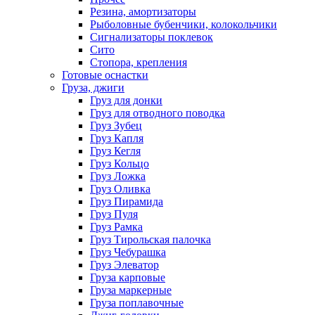
Резина, амортизаторы
Рыболовные бубенчики, колокольчики
Сигнализаторы поклевок
Сито
Стопора, крепления
Готовые оснастки
Груза, джиги
Груз для донки
Груз для отводного поводка
Груз Зубец
Груз Капля
Груз Кегля
Груз Кольцо
Груз Ложка
Груз Оливка
Груз Пирамида
Груз Пуля
Груз Рамка
Груз Тирольская палочка
Груз Чебурашка
Груз Элеватор
Груза карповые
Груза маркерные
Груза поплавочные