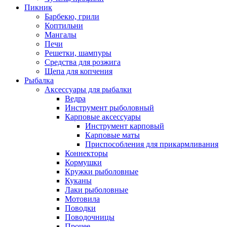
Пикник
Барбекю, грили
Коптильни
Мангалы
Печи
Решетки, шампуры
Средства для розжига
Щепа для копчения
Рыбалка
Аксессуары для рыбалки
Ведра
Инструмент рыболовный
Карповые аксессуары
Инструмент карповый
Карповые маты
Приспособления для прикармливания
Коннекторы
Кормушки
Кружки рыболовные
Куканы
Лаки рыболовные
Мотовила
Поводки
Поводочницы
Прочее