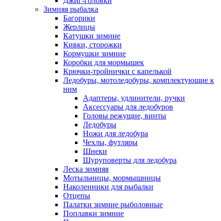
Джиг-головки
Зимняя рыбалка
Багорики
Жерлицы
Катушки зимние
Кивки, сторожки
Кормушки зимние
Коробки для мормышек
Крючки-тройнички с капелькой
Ледобуры, мотоледобуры, комплектующие к
ним
Адаптеры, удлинители, ручки
Аксессуары для ледобуров
Головы режущие, винты
Ледобуры
Ножи для ледобура
Чехлы, футляры
Шнеки
Шуруповерты для ледобура
Леска зимняя
Мотыльницы, мормышницы
Наколенники для рыбалки
Отцепы
Палатки зимние рыболовные
Поплавки зимние