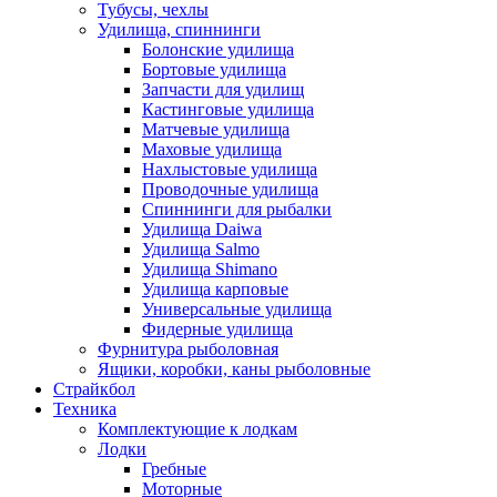
Тубусы, чехлы
Удилища, спиннинги
Болонские удилища
Бортовые удилища
Запчасти для удилищ
Кастинговые удилища
Матчевые удилища
Маховые удилища
Нахлыстовые удилища
Проводочные удилища
Спиннинги для рыбалки
Удилища Daiwa
Удилища Salmo
Удилища Shimano
Удилища карповые
Универсальные удилища
Фидерные удилища
Фурнитура рыболовная
Ящики, коробки, каны рыболовные
Страйкбол
Техника
Комплектующие к лодкам
Лодки
Гребные
Моторные