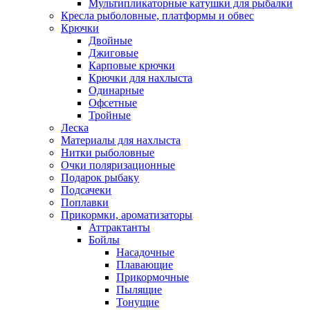
Мультипликаторные катушки для рыбалки
Кресла рыболовные, платформы и обвес
Крючки
Двойные
Джиговые
Карповые крючки
Крючки для нахлыста
Одинарные
Офсетные
Тройные
Леска
Материалы для нахлыста
Нитки рыболовные
Очки поляризационные
Подарок рыбаку
Подсачеки
Поплавки
Прикормки, ароматизаторы
Аттрактанты
Бойлы
Насадочные
Плавающие
Прикормочные
Пылящие
Тонущие