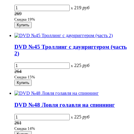
219
руб
x
269
Скидка 19%
DVD №45 Троллинг с даунриггером (часть
2)
225
руб
x
264
Скидка 15%
DVD №48 Ловля голавля на спиннинг
225
руб
x
261
Скидка 14%