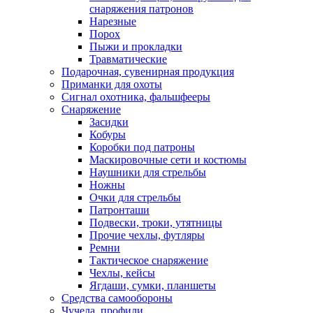
снаряжения патронов
Нарезные
Порох
Пыжи и прокладки
Травматические
Подарочная, сувенирная продукция
Приманки для охоты
Сигнал охотника, фальшфееры
Снаряжение
Засидки
Кобуры
Коробки под патроны
Маскировочные сети и костюмы
Наушники для стрельбы
Ножны
Очки для стрельбы
Патронташи
Подвески, троки, утятницы
Прочие чехлы, футляры
Ремни
Тактическое снаряжение
Чехлы, кейсы
Ягдаши, сумки, планшеты
Средства самообороны
Чучела, профили