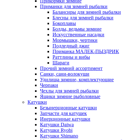
Прикормки зимние
Приманки для зимней рыбалки
Балансиры для зимней рыбалки
Блесны для зимней рыбалки
Бокоплавы
Болды, ведьмы зимние
Искусственные насадки
Мормышки, чертики
Подледный джиг
Приманка МАЛЕК-ПЫЗДРИК
Раттлины и вибы
Шараги
Прочий зимний ассортимент
Санки, сани-волокуши
Удилища зимние, комплектующие
Черпаки
Чехлы для зимней рыбалки
Ящики зимние рыболовные
Катушки
Безынерционные катушки
Запчасти для катушек
Инерционные катушки
Катушки Daiwa
Катушки Ryobi
Катушки Shimano