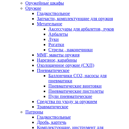
Оружейные шкафы
Оружие
Гладкоствольное
Запчасти, комплектующие для оружия
Метательное
Аксессуары для арбалетов, луков
Арбалеты
Луки
Рогатки
Стрелы , наконечники
ММГ, макеты оружия
Нарезное, карабины
Охолощенное оружие (СХП)
Пневматическое
Баллончики СО2, насосы для
пневматики
Пневматические винтовки
Пневматические пистолеты
Пули пневматические
Средства по уходу за оружием
Травматическое
Патроны
Гладкоствольные
Дробь, картечь
Комплектующие, инструмент для