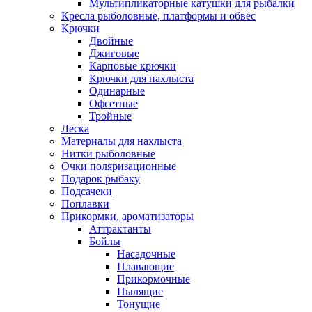
Мультипликаторные катушки для рыбалки
Кресла рыболовные, платформы и обвес
Крючки
Двойные
Джиговые
Карповые крючки
Крючки для нахлыста
Одинарные
Офсетные
Тройные
Леска
Материалы для нахлыста
Нитки рыболовные
Очки поляризационные
Подарок рыбаку
Подсачеки
Поплавки
Прикормки, ароматизаторы
Аттрактанты
Бойлы
Насадочные
Плавающие
Прикормочные
Пылящие
Тонущие