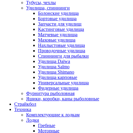
Тубусы, чехлы
Удилища, спиннинги
Болонские удилища
Бортовые удилища
Запчасти для удилищ
Кастинговые удилища
Матчевые удилища
Маховые удилища
Нахлыстовые удилища
Проводочные удилища
Спиннинги для рыбалки
Удилища Daiwa
Удилища Salmo
Удилища Shimano
Удилища карповые
Универсальные удилища
Фидерные удилища
Фурнитура рыболовная
Ящики, коробки, каны рыболовные
Страйкбол
Техника
Комплектующие к лодкам
Лодки
Гребные
Моторные