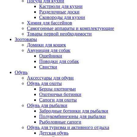
Посуда для кухни
Кастрюли для кухни
Разделочные доски
Сковороды для кухни
Химия для бассейнов
Самогонные аппараты и комплектующие
Товары первой необходимости
Зоотовары
Домики для кошек
Амуниция для собак
Ошейники
Поводки для собак
Свистки
Обувь
Аксессуары для обуви
Обувь для охоты
Берцы охотничьи
Охотничьи ботинки
Сапоги для охоты
Обувь для рыбалки
Забродные ботинки для рыбалки
Полукомбинезоны для рыбалки
Рыболовные сапоги
Обувь для туризма и активного отдыха
Детская обувь