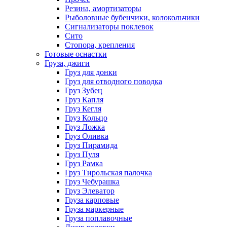
Резина, амортизаторы
Рыболовные бубенчики, колокольчики
Сигнализаторы поклевок
Сито
Стопора, крепления
Готовые оснастки
Груза, джиги
Груз для донки
Груз для отводного поводка
Груз Зубец
Груз Капля
Груз Кегля
Груз Кольцо
Груз Ложка
Груз Оливка
Груз Пирамида
Груз Пуля
Груз Рамка
Груз Тирольская палочка
Груз Чебурашка
Груз Элеватор
Груза карповые
Груза маркерные
Груза поплавочные