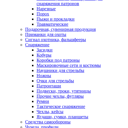
снаряжения патронов
Нарезные
Порох
Пыжи и прокладки
Травматические
Подарочная, сувенирная продукция
Приманки для охоты
Сигнал охотника, фальшфееры
Снаряжение
Засидки
Кобуры
Коробки под патроны
Маскировочные сети и костюмы
Наушники для стрельбы
Ножны
Очки для стрельбы
Патронташи
Подвески, троки, утятницы
Прочие чехлы, футляры
Ремни
Тактическое снаряжение
Чехлы, кейсы
Ягдаши, сумки, планшеты
Средства самообороны
Чучела, профили