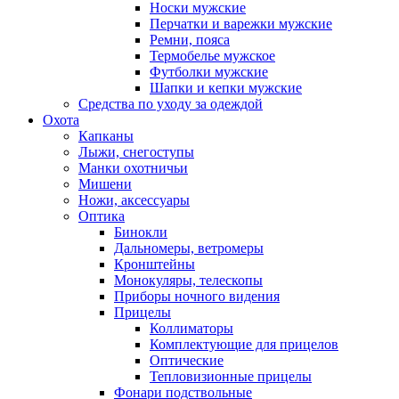
Носки мужские
Перчатки и варежки мужские
Ремни, пояса
Термобелье мужское
Футболки мужские
Шапки и кепки мужские
Средства по уходу за одеждой
Охота
Капканы
Лыжи, снегоступы
Манки охотничьи
Мишени
Ножи, аксессуары
Оптика
Бинокли
Дальномеры, ветромеры
Кронштейны
Монокуляры, телескопы
Приборы ночного видения
Прицелы
Коллиматоры
Комплектующие для прицелов
Оптические
Тепловизионные прицелы
Фонари подствольные