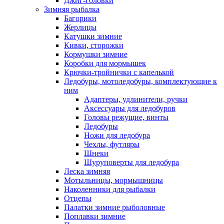
Джиг-головки
Зимняя рыбалка
Багорики
Жерлицы
Катушки зимние
Кивки, сторожки
Кормушки зимние
Коробки для мормышек
Крючки-тройнички с капелькой
Ледобуры, мотоледобуры, комплектующие к
ним
Адаптеры, удлинители, ручки
Аксессуары для ледобуров
Головы режущие, винты
Ледобуры
Ножи для ледобура
Чехлы, футляры
Шнеки
Шуруповерты для ледобура
Леска зимняя
Мотыльницы, мормышницы
Наколенники для рыбалки
Отцепы
Палатки зимние рыболовные
Поплавки зимние