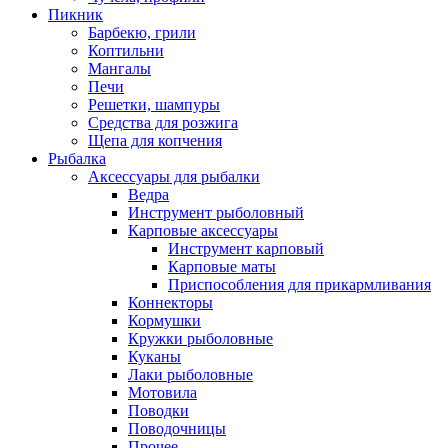
Пикник
Барбекю, грили
Коптильни
Мангалы
Печи
Решетки, шампуры
Средства для розжига
Щепа для копчения
Рыбалка
Аксессуары для рыбалки
Ведра
Инструмент рыболовный
Карповые аксессуары
Инструмент карповый
Карповые маты
Приспособления для прикармливания
Коннекторы
Кормушки
Кружки рыболовные
Куканы
Лаки рыболовные
Мотовила
Поводки
Поводочницы
Прочее