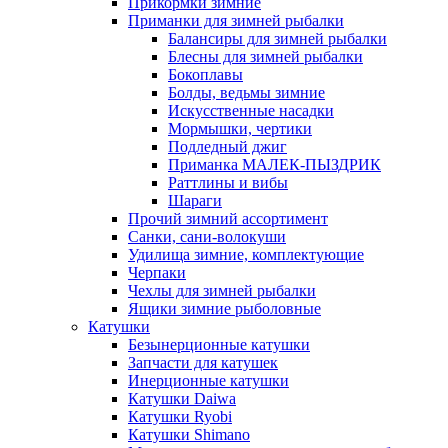
Прикормки зимние
Приманки для зимней рыбалки
Балансиры для зимней рыбалки
Блесны для зимней рыбалки
Бокоплавы
Болды, ведьмы зимние
Искусственные насадки
Мормышки, чертики
Подледный джиг
Приманка МАЛЕК-ПЫЗДРИК
Раттлины и вибы
Шараги
Прочий зимний ассортимент
Санки, сани-волокуши
Удилища зимние, комплектующие
Черпаки
Чехлы для зимней рыбалки
Ящики зимние рыболовные
Катушки
Безынерционные катушки
Запчасти для катушек
Инерционные катушки
Катушки Daiwa
Катушки Ryobi
Катушки Shimano