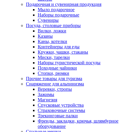
Подарочная и сувенирная продукция
Мыло подарочное
Наборы подарочные
Сувениры
Посуда, столовые приборы
Вилки, ложки
Казаны
Каны, котелки
Контейнеры для еды
Кружки, чашки, стаканы
Миски, тарелки
Наборы туристической посуды
Походные чайники
Стопки, рюмки
Прочие товары для туризма
Снаряжение для альпинизма
Веревки, стропы
Зажимы
Магнезия
Спусковые устройства
Страховочные системы
Трекинговые палки
Френды, закладки, крючья, шлямбурное
оборудование
Спальные мешки