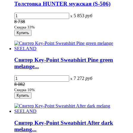
Толстовка HUNTER мужская (S-506)
5 853
руб
x
8 738
Скидка 33%
Свитер Key-Point Sweatshirt Pine green
melange...
7 272
руб
x
8 082
Скидка 10%
Свитер Key-Point Sweatshirt After dark
melang...