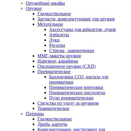
Оружейные шкафы
Оружие
Гладкоствольное
Запчасти, комплектующие для оружия
Метательное
Аксессуары для арбалетов, луков
Арбалеты
Луки
Рогатки
Стрелы , наконечники
ММГ, макеты оружия
Нарезное, карабины
Охолощенное оружие (СХП)
Пневматическое
Баллончики СО2, насосы для
пневматики
Пневматические винтовки
Пневматические пистолеты
Пули пневматические
Средства по уходу за оружием
Травматическое
Патроны
Гладкоствольные
Дробь, картечь
Комплектующие, инструмент для