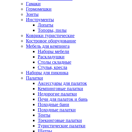
Гамаки
Гермомешки
Зонты
Инструменты
Лопаты
Топоры, пилы
Коврики туристические
Костровое оборудование
Мебель для кемпинга
Наборы мебели
Раскладушки
Столы складные
Стулья, кресла
Наборы для пикника
Палатки
Аксессуары для палаток
Кемпинговые палатки
Недорогие палатки
Печи для палаток и бань
Походные бани
Походные палатки
Тенты
Трекинговые палатки
Туристические палатки
Шатры