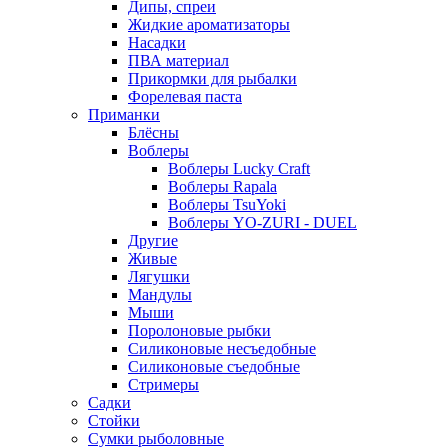
Дипы, спреи
Жидкие ароматизаторы
Насадки
ПВА материал
Прикормки для рыбалки
Форелевая паста
Приманки
Блёсны
Воблеры
Воблеры Lucky Craft
Воблеры Rapala
Воблеры TsuYoki
Воблеры YO-ZURI - DUEL
Другие
Живые
Лягушки
Мандулы
Мыши
Поролоновые рыбки
Силиконовые несъедобные
Силиконовые съедобные
Стримеры
Садки
Стойки
Сумки рыболовные