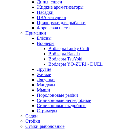
Дипы, спреи
Жидкие ароматизаторы
Насадки
ПВА материал
Прикормки для рыбалки
Форелевая паста
Приманки
Блёсны
Воблеры
Воблеры Lucky Craft
Воблеры Rapala
Воблеры TsuYoki
Воблеры YO-ZURI - DUEL
Другие
Живые
Лягушки
Мандулы
Мыши
Поролоновые рыбки
Силиконовые несъедобные
Силиконовые съедобные
Стримеры
Садки
Стойки
Сумки рыболовные