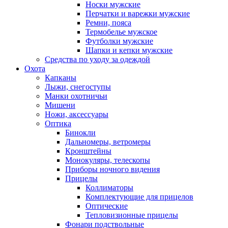
Носки мужские
Перчатки и варежки мужские
Ремни, пояса
Термобелье мужское
Футболки мужские
Шапки и кепки мужские
Средства по уходу за одеждой
Охота
Капканы
Лыжи, снегоступы
Манки охотничьи
Мишени
Ножи, аксессуары
Оптика
Бинокли
Дальномеры, ветромеры
Кронштейны
Монокуляры, телескопы
Приборы ночного видения
Прицелы
Коллиматоры
Комплектующие для прицелов
Оптические
Тепловизионные прицелы
Фонари подствольные