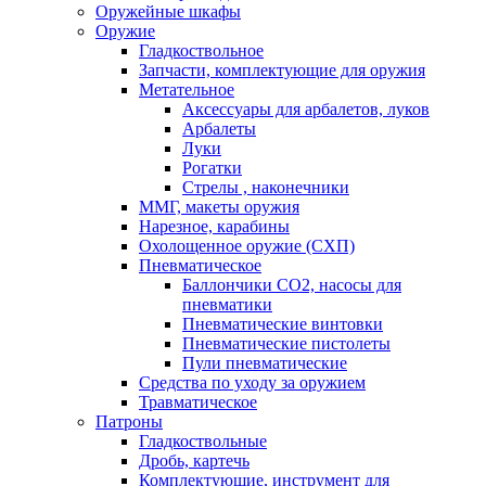
Оружейные шкафы
Оружие
Гладкоствольное
Запчасти, комплектующие для оружия
Метательное
Аксессуары для арбалетов, луков
Арбалеты
Луки
Рогатки
Стрелы , наконечники
ММГ, макеты оружия
Нарезное, карабины
Охолощенное оружие (СХП)
Пневматическое
Баллончики СО2, насосы для
пневматики
Пневматические винтовки
Пневматические пистолеты
Пули пневматические
Средства по уходу за оружием
Травматическое
Патроны
Гладкоствольные
Дробь, картечь
Комплектующие, инструмент для