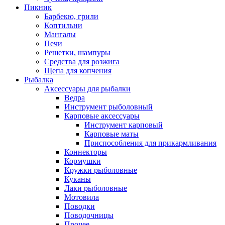
Пикник
Барбекю, грили
Коптильни
Мангалы
Печи
Решетки, шампуры
Средства для розжига
Щепа для копчения
Рыбалка
Аксессуары для рыбалки
Ведра
Инструмент рыболовный
Карповые аксессуары
Инструмент карповый
Карповые маты
Приспособления для прикармливания
Коннекторы
Кормушки
Кружки рыболовные
Куканы
Лаки рыболовные
Мотовила
Поводки
Поводочницы
Прочее