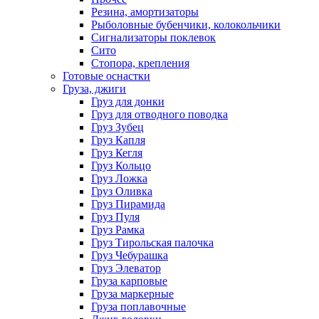
Резина, амортизаторы
Рыболовные бубенчики, колокольчики
Сигнализаторы поклевок
Сито
Стопора, крепления
Готовые оснастки
Груза, джиги
Груз для донки
Груз для отводного поводка
Груз Зубец
Груз Капля
Груз Кегля
Груз Кольцо
Груз Ложка
Груз Оливка
Груз Пирамида
Груз Пуля
Груз Рамка
Груз Тирольская палочка
Груз Чебурашка
Груз Элеватор
Груза карповые
Груза маркерные
Груза поплавочные