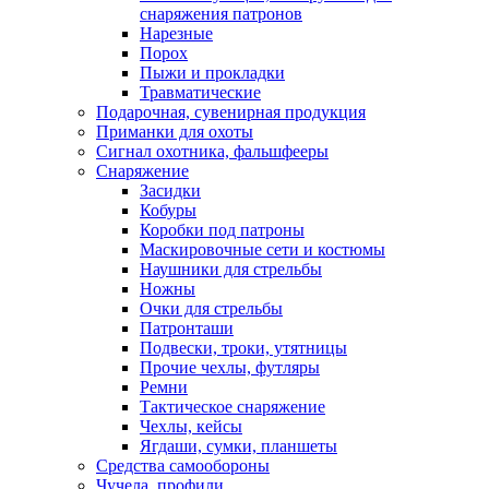
снаряжения патронов
Нарезные
Порох
Пыжи и прокладки
Травматические
Подарочная, сувенирная продукция
Приманки для охоты
Сигнал охотника, фальшфееры
Снаряжение
Засидки
Кобуры
Коробки под патроны
Маскировочные сети и костюмы
Наушники для стрельбы
Ножны
Очки для стрельбы
Патронташи
Подвески, троки, утятницы
Прочие чехлы, футляры
Ремни
Тактическое снаряжение
Чехлы, кейсы
Ягдаши, сумки, планшеты
Средства самообороны
Чучела, профили