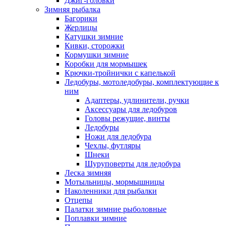
Джиг-головки
Зимняя рыбалка
Багорики
Жерлицы
Катушки зимние
Кивки, сторожки
Кормушки зимние
Коробки для мормышек
Крючки-тройнички с капелькой
Ледобуры, мотоледобуры, комплектующие к
ним
Адаптеры, удлинители, ручки
Аксессуары для ледобуров
Головы режущие, винты
Ледобуры
Ножи для ледобура
Чехлы, футляры
Шнеки
Шуруповерты для ледобура
Леска зимняя
Мотыльницы, мормышницы
Наколенники для рыбалки
Отцепы
Палатки зимние рыболовные
Поплавки зимние