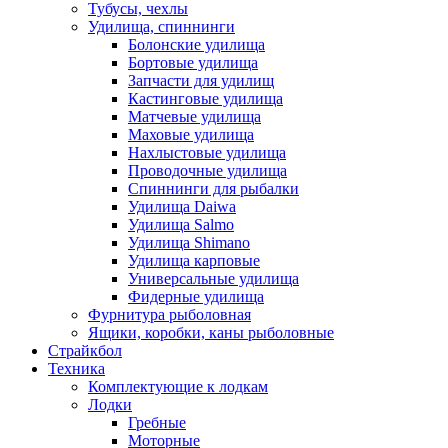
Тубусы, чехлы
Удилища, спиннинги
Болонские удилища
Бортовые удилища
Запчасти для удилищ
Кастинговые удилища
Матчевые удилища
Маховые удилища
Нахлыстовые удилища
Проводочные удилища
Спиннинги для рыбалки
Удилища Daiwa
Удилища Salmo
Удилища Shimano
Удилища карповые
Универсальные удилища
Фидерные удилища
Фурнитура рыболовная
Ящики, коробки, каны рыболовные
Страйкбол
Техника
Комплектующие к лодкам
Лодки
Гребные
Моторные