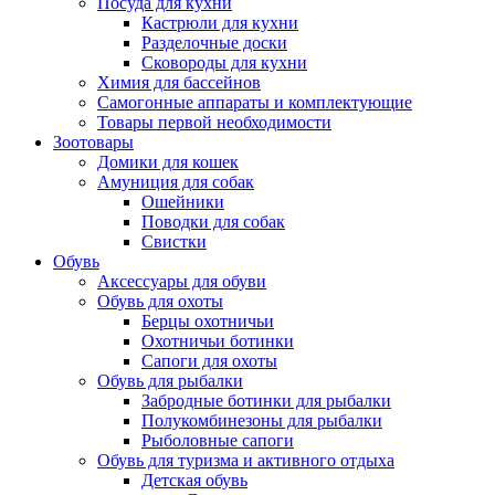
Посуда для кухни
Кастрюли для кухни
Разделочные доски
Сковороды для кухни
Химия для бассейнов
Самогонные аппараты и комплектующие
Товары первой необходимости
Зоотовары
Домики для кошек
Амуниция для собак
Ошейники
Поводки для собак
Свистки
Обувь
Аксессуары для обуви
Обувь для охоты
Берцы охотничьи
Охотничьи ботинки
Сапоги для охоты
Обувь для рыбалки
Забродные ботинки для рыбалки
Полукомбинезоны для рыбалки
Рыболовные сапоги
Обувь для туризма и активного отдыха
Детская обувь