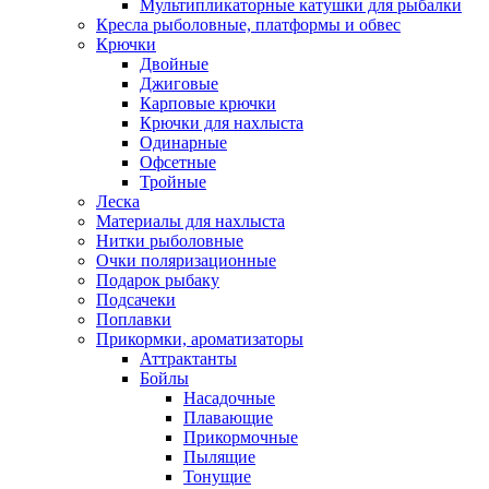
Мультипликаторные катушки для рыбалки
Кресла рыболовные, платформы и обвес
Крючки
Двойные
Джиговые
Карповые крючки
Крючки для нахлыста
Одинарные
Офсетные
Тройные
Леска
Материалы для нахлыста
Нитки рыболовные
Очки поляризационные
Подарок рыбаку
Подсачеки
Поплавки
Прикормки, ароматизаторы
Аттрактанты
Бойлы
Насадочные
Плавающие
Прикормочные
Пылящие
Тонущие