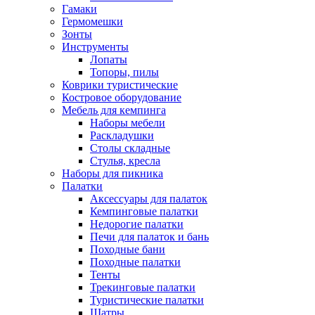
Гамаки
Гермомешки
Зонты
Инструменты
Лопаты
Топоры, пилы
Коврики туристические
Костровое оборудование
Мебель для кемпинга
Наборы мебели
Раскладушки
Столы складные
Стулья, кресла
Наборы для пикника
Палатки
Аксессуары для палаток
Кемпинговые палатки
Недорогие палатки
Печи для палаток и бань
Походные бани
Походные палатки
Тенты
Трекинговые палатки
Туристические палатки
Шатры