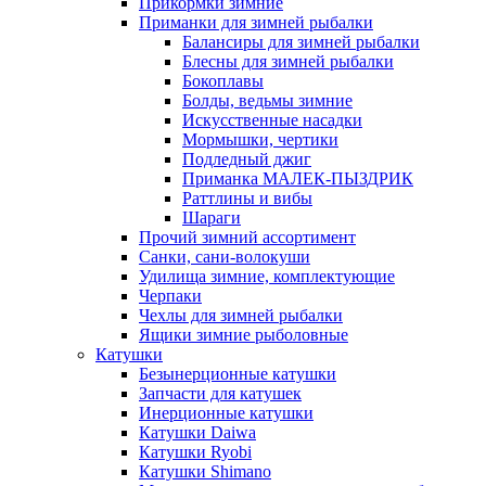
Прикормки зимние
Приманки для зимней рыбалки
Балансиры для зимней рыбалки
Блесны для зимней рыбалки
Бокоплавы
Болды, ведьмы зимние
Искусственные насадки
Мормышки, чертики
Подледный джиг
Приманка МАЛЕК-ПЫЗДРИК
Раттлины и вибы
Шараги
Прочий зимний ассортимент
Санки, сани-волокуши
Удилища зимние, комплектующие
Черпаки
Чехлы для зимней рыбалки
Ящики зимние рыболовные
Катушки
Безынерционные катушки
Запчасти для катушек
Инерционные катушки
Катушки Daiwa
Катушки Ryobi
Катушки Shimano