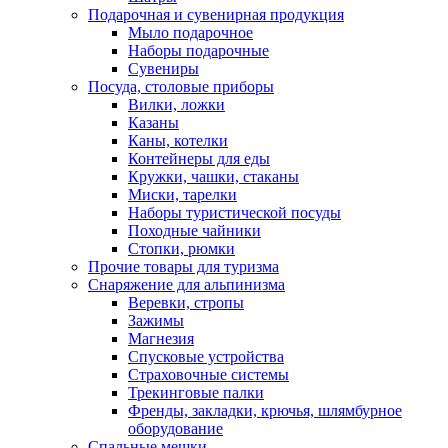
Подарочная и сувенирная продукция
Мыло подарочное
Наборы подарочные
Сувениры
Посуда, столовые приборы
Вилки, ложки
Казаны
Каны, котелки
Контейнеры для еды
Кружки, чашки, стаканы
Миски, тарелки
Наборы туристической посуды
Походные чайники
Стопки, рюмки
Прочие товары для туризма
Снаряжение для альпинизма
Веревки, стропы
Зажимы
Магнезия
Спусковые устройства
Страховочные системы
Трекинговые палки
Френды, закладки, крючья, шлямбурное
оборудование
Спальные мешки