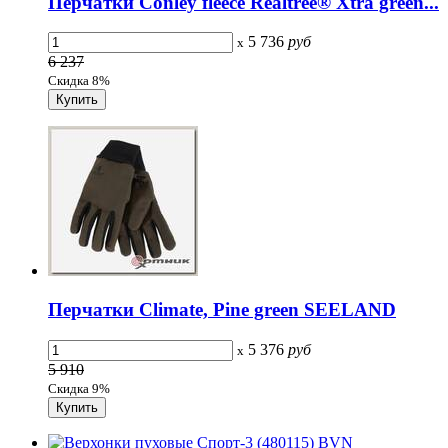
Перчатки Conley fleece Realtree® Xtra green...
5 736
руб
x
6 237
Скидка 8%
Перчатки Climate, Pine green SEELAND
5 376
руб
x
5 910
Скидка 9%