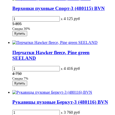
Верхонки пуховые Спорт-3 (480115) BVN
4 125
руб
x
5 895
Скидка 30%
Перчатки Hawker fleece, Pine green
SEELAND
4 416
руб
x
4 750
Скидка 7%
Рукавицы пуховые Беркут-3 (480116) BVN
3 760
руб
x