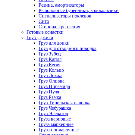
Резина, амортизаторы
Рыболовные бубенчики, колокольчики
Сигнализаторы поклевок
Сито
Стопора, крепления
Готовые оснастки
Груза, джиги
Груз для донки
Груз для отводного поводка
Груз Зубец
Груз Капля
Груз Кегля
Груз Кольцо
Груз Ложка
Груз Оливка
Груз Пирамида
Груз Пуля
Груз Рамка
Груз Тирольская палочка
Груз Чебурашка
Груз Элеватор
Груза карповые
Груза маркерные
Груза поплавочные