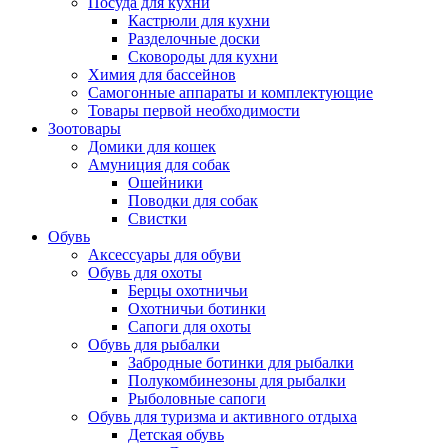
Посуда для кухни
Кастрюли для кухни
Разделочные доски
Сковороды для кухни
Химия для бассейнов
Самогонные аппараты и комплектующие
Товары первой необходимости
Зоотовары
Домики для кошек
Амуниция для собак
Ошейники
Поводки для собак
Свистки
Обувь
Аксессуары для обуви
Обувь для охоты
Берцы охотничьи
Охотничьи ботинки
Сапоги для охоты
Обувь для рыбалки
Забродные ботинки для рыбалки
Полукомбинезоны для рыбалки
Рыболовные сапоги
Обувь для туризма и активного отдыха
Детская обувь