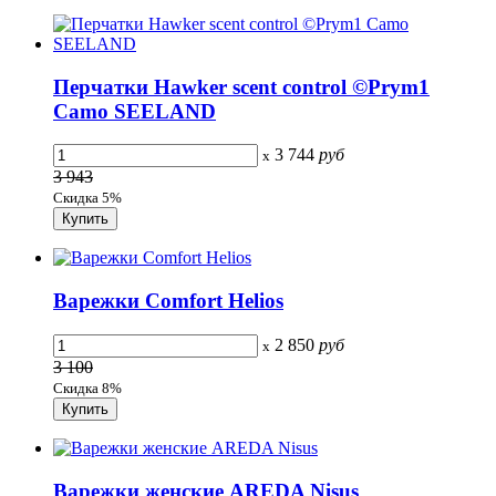
Перчатки Hawker scent control ©Prym1
Camo SEELAND
3 744
руб
x
3 943
Скидка 5%
Варежки Comfort Helios
2 850
руб
x
3 100
Скидка 8%
Варежки женские AREDA Nisus