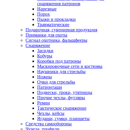
снаряжения патронов
Нарезные
Порох
Пыжи и прокладки
Травматические
Подарочная, сувенирная продукция
Приманки для охоты
Сигнал охотника, фальшфееры
Снаряжение
Засидки
Кобуры
Коробки под патроны
Маскировочные сети и костюмы
Наушники для стрельбы
Ножны
Очки для стрельбы
Патронташи
Подвески, троки, утятницы
Прочие чехлы, футляры
Ремни
Тактическое снаряжение
Чехлы, кейсы
Ягдаши, сумки, планшеты
Средства самообороны
Чучела, профили