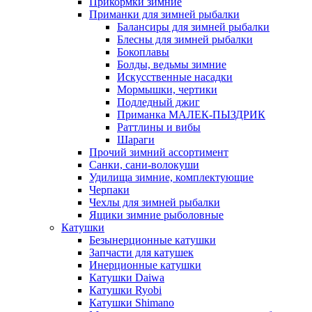
Прикормки зимние
Приманки для зимней рыбалки
Балансиры для зимней рыбалки
Блесны для зимней рыбалки
Бокоплавы
Болды, ведьмы зимние
Искусственные насадки
Мормышки, чертики
Подледный джиг
Приманка МАЛЕК-ПЫЗДРИК
Раттлины и вибы
Шараги
Прочий зимний ассортимент
Санки, сани-волокуши
Удилища зимние, комплектующие
Черпаки
Чехлы для зимней рыбалки
Ящики зимние рыболовные
Катушки
Безынерционные катушки
Запчасти для катушек
Инерционные катушки
Катушки Daiwa
Катушки Ryobi
Катушки Shimano