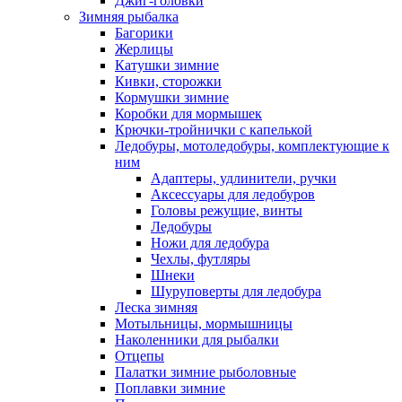
Джиг-головки
Зимняя рыбалка
Багорики
Жерлицы
Катушки зимние
Кивки, сторожки
Кормушки зимние
Коробки для мормышек
Крючки-тройнички с капелькой
Ледобуры, мотоледобуры, комплектующие к
ним
Адаптеры, удлинители, ручки
Аксессуары для ледобуров
Головы режущие, винты
Ледобуры
Ножи для ледобура
Чехлы, футляры
Шнеки
Шуруповерты для ледобура
Леска зимняя
Мотыльницы, мормышницы
Наколенники для рыбалки
Отцепы
Палатки зимние рыболовные
Поплавки зимние