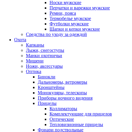
Носки мужские
Перчатки и варежки мужские
Ремни, пояса
Термобелье мужское
Футболки мужские
Шапки и кепки мужские
Средства по уходу за одеждой
Охота
Капканы
Лыжи, снегоступы
Манки охотничьи
Мишени
Ножи, аксессуары
Оптика
Бинокли
Дальномеры, ветромеры
Кронштейны
Монокуляры, телескопы
Приборы ночного видения
Прицелы
Коллиматоры
Комплектующие для прицелов
Оптические
Тепловизионные прицелы
Фонари подствольные