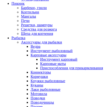
Пикник
Барбекю, грили
Коптильни
Мангалы
Печи
Решетки, шампуры
Средства для розжига
Щепа для копчения
Рыбалка
Аксессуары для рыбалки
Ведра
Инструмент рыболовный
Карповые аксессуары
Инструмент карповый
Карповые маты
Приспособления для прикармливания
Коннекторы
Кормушки
Кружки рыболовные
Куканы
Лаки рыболовные
Мотовила
Поводки
Поводочницы
Прочее