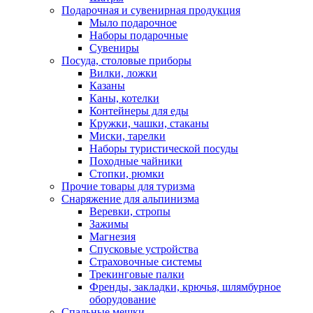
Подарочная и сувенирная продукция
Мыло подарочное
Наборы подарочные
Сувениры
Посуда, столовые приборы
Вилки, ложки
Казаны
Каны, котелки
Контейнеры для еды
Кружки, чашки, стаканы
Миски, тарелки
Наборы туристической посуды
Походные чайники
Стопки, рюмки
Прочие товары для туризма
Снаряжение для альпинизма
Веревки, стропы
Зажимы
Магнезия
Спусковые устройства
Страховочные системы
Трекинговые палки
Френды, закладки, крючья, шлямбурное
оборудование
Спальные мешки