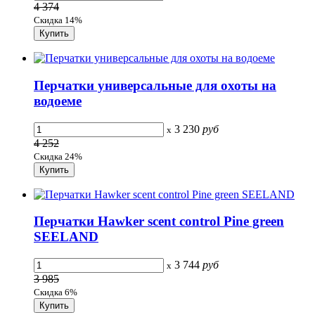
4 374
Скидка 14%
Перчатки универсальные для охоты на
водоеме
3 230
руб
x
4 252
Скидка 24%
Перчатки Hawker scent control Pine green
SEELAND
3 744
руб
x
3 985
Скидка 6%