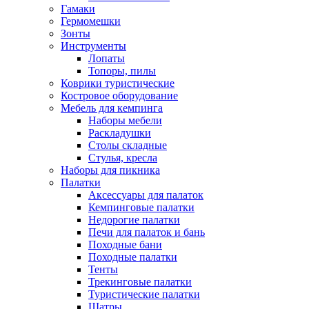
Гамаки
Гермомешки
Зонты
Инструменты
Лопаты
Топоры, пилы
Коврики туристические
Костровое оборудование
Мебель для кемпинга
Наборы мебели
Раскладушки
Столы складные
Стулья, кресла
Наборы для пикника
Палатки
Аксессуары для палаток
Кемпинговые палатки
Недорогие палатки
Печи для палаток и бань
Походные бани
Походные палатки
Тенты
Трекинговые палатки
Туристические палатки
Шатры