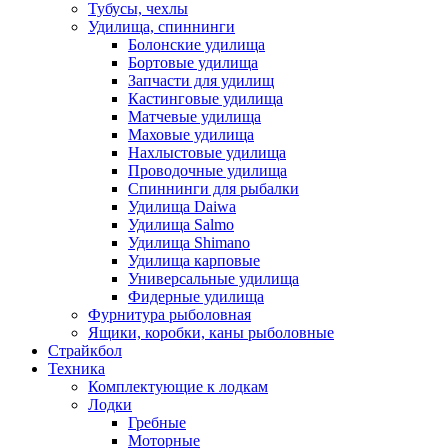
Тубусы, чехлы
Удилища, спиннинги
Болонские удилища
Бортовые удилища
Запчасти для удилищ
Кастинговые удилища
Матчевые удилища
Маховые удилища
Нахлыстовые удилища
Проводочные удилища
Спиннинги для рыбалки
Удилища Daiwa
Удилища Salmo
Удилища Shimano
Удилища карповые
Универсальные удилища
Фидерные удилища
Фурнитура рыболовная
Ящики, коробки, каны рыболовные
Страйкбол
Техника
Комплектующие к лодкам
Лодки
Гребные
Моторные