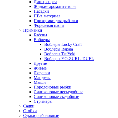
Дипы, спреи
Жидкие ароматизаторы
Насадки
ПВА материал
Прикормки для рыбалки
Форелевая паста
Приманки
Блёсны
Воблеры
Воблеры Lucky Craft
Воблеры Rapala
Воблеры TsuYoki
Воблеры YO-ZURI - DUEL
Другие
Живые
Лягушки
Мандулы
Мыши
Поролоновые рыбки
Силиконовые несъедобные
Силиконовые съедобные
Стримеры
Садки
Стойки
Сумки рыболовные