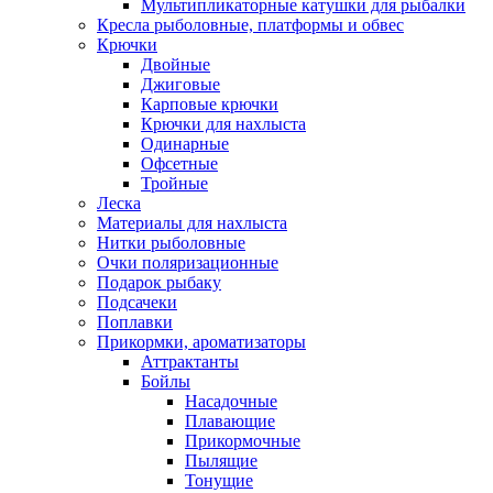
Мультипликаторные катушки для рыбалки
Кресла рыболовные, платформы и обвес
Крючки
Двойные
Джиговые
Карповые крючки
Крючки для нахлыста
Одинарные
Офсетные
Тройные
Леска
Материалы для нахлыста
Нитки рыболовные
Очки поляризационные
Подарок рыбаку
Подсачеки
Поплавки
Прикормки, ароматизаторы
Аттрактанты
Бойлы
Насадочные
Плавающие
Прикормочные
Пылящие
Тонущие