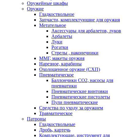
Оружейные шкафы
Оружие
Гладкоствольное
Запчасти, комплектующие для оружия
Метательное
Аксессуары для арбалетов, луков
Арбалеты
Луки
Рогатки
Стрелы , наконечники
ММГ, макеты оружия
Нарезное, карабины
Охолощенное оружие (СХП)
Пневматическое
Баллончики СО2, насосы для
пневматики
Пневматические винтовки
Пневматические пистолеты
Пули пневматические
Средства по уходу за оружием
Травматическое
Патроны
Гладкоствольные
Дробь, картечь
Комплектующие, инструмент для