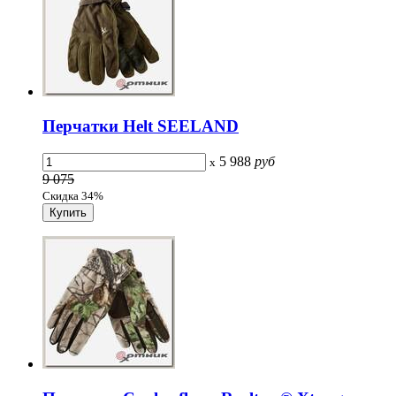
Перчатки Helt SEELAND
5 988
руб
x
9 075
Скидка 34%