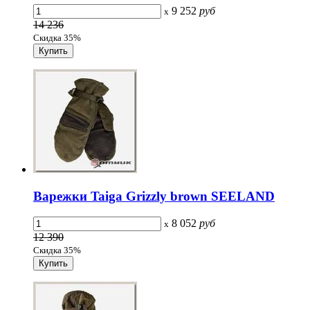
9 252
руб
x
14 236
Скидка 35%
Варежки Taiga Grizzly brown SEELAND
8 052
руб
x
12 390
Скидка 35%