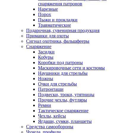
снаряжения патронов
Нарезные
Порох
Пыжи и прокладки
Травматические
Подарочная, сувенирная продукция
Приманки для охоты
Сигнал охотника, фальшфееры
Снаряжение
Засидки
Кобуры
Коробки под патроны
Маскировочные сети и костюмы
Наушники для стрельбы
Ножны
Очки для стрельбы
Патронташи
Подвески, троки, утятницы
Прочие чехлы, футляры
Ремни
Тактическое снаряжение
Чехлы, кейсы
Ягдаши, сумки, планшеты
Средства самообороны
Чучела, профили