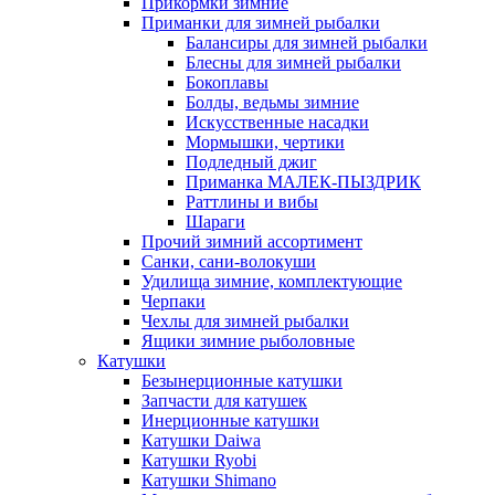
Прикормки зимние
Приманки для зимней рыбалки
Балансиры для зимней рыбалки
Блесны для зимней рыбалки
Бокоплавы
Болды, ведьмы зимние
Искусственные насадки
Мормышки, чертики
Подледный джиг
Приманка МАЛЕК-ПЫЗДРИК
Раттлины и вибы
Шараги
Прочий зимний ассортимент
Санки, сани-волокуши
Удилища зимние, комплектующие
Черпаки
Чехлы для зимней рыбалки
Ящики зимние рыболовные
Катушки
Безынерционные катушки
Запчасти для катушек
Инерционные катушки
Катушки Daiwa
Катушки Ryobi
Катушки Shimano