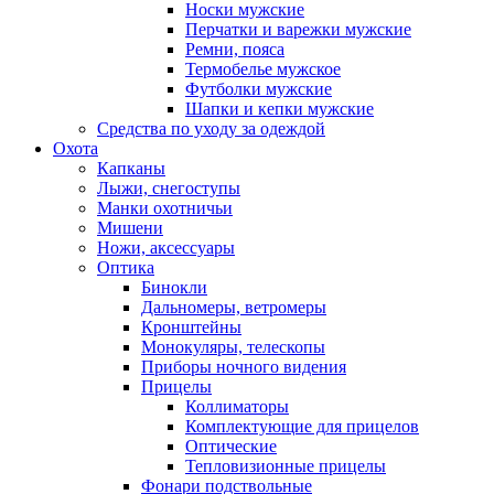
Носки мужские
Перчатки и варежки мужские
Ремни, пояса
Термобелье мужское
Футболки мужские
Шапки и кепки мужские
Средства по уходу за одеждой
Охота
Капканы
Лыжи, снегоступы
Манки охотничьи
Мишени
Ножи, аксессуары
Оптика
Бинокли
Дальномеры, ветромеры
Кронштейны
Монокуляры, телескопы
Приборы ночного видения
Прицелы
Коллиматоры
Комплектующие для прицелов
Оптические
Тепловизионные прицелы
Фонари подствольные