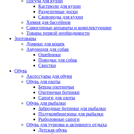
Посуда для кухни
Кастрюли для кухни
Разделочные доски
Сковороды для кухни
Химия для бассейнов
Самогонные аппараты и комплектующие
Товары первой необходимости
Зоотовары
Домики для кошек
Амуниция для собак
Ошейники
Поводки для собак
Свистки
Обувь
Аксессуары для обуви
Обувь для охоты
Берцы охотничьи
Охотничьи ботинки
Сапоги для охоты
Обувь для рыбалки
Забродные ботинки для рыбалки
Полукомбинезоны для рыбалки
Рыболовные сапоги
Обувь для туризма и активного отдыха
Детская обувь