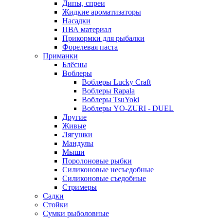
Дипы, спреи
Жидкие ароматизаторы
Насадки
ПВА материал
Прикормки для рыбалки
Форелевая паста
Приманки
Блёсны
Воблеры
Воблеры Lucky Craft
Воблеры Rapala
Воблеры TsuYoki
Воблеры YO-ZURI - DUEL
Другие
Живые
Лягушки
Мандулы
Мыши
Поролоновые рыбки
Силиконовые несъедобные
Силиконовые съедобные
Стримеры
Садки
Стойки
Сумки рыболовные