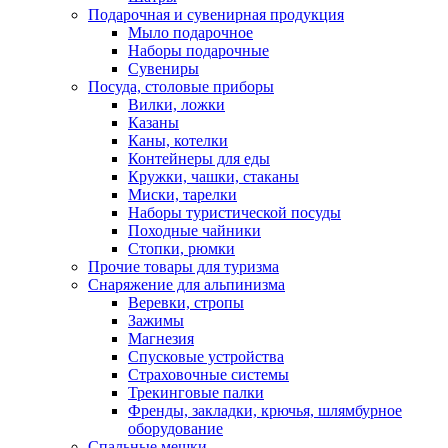
Подарочная и сувенирная продукция
Мыло подарочное
Наборы подарочные
Сувениры
Посуда, столовые приборы
Вилки, ложки
Казаны
Каны, котелки
Контейнеры для еды
Кружки, чашки, стаканы
Миски, тарелки
Наборы туристической посуды
Походные чайники
Стопки, рюмки
Прочие товары для туризма
Снаряжение для альпинизма
Веревки, стропы
Зажимы
Магнезия
Спусковые устройства
Страховочные системы
Трекинговые палки
Френды, закладки, крючья, шлямбурное
оборудование
Спальные мешки