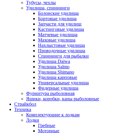
Тубусы, чехлы
Удилища, спиннинги
Болонские удилища
Бортовые удилища
Запчасти для удилищ
Кастинговые удилища
Матчевые удилища
Маховые удилища
Нахлыстовые удилища
Проводочные удилища
Спиннинги для рыбалки
Удилища Daiwa
Удилища Salmo
Удилища Shimano
Удилища карповые
Универсальные удилища
Фидерные удилища
Фурнитура рыболовная
Ящики, коробки, каны рыболовные
Страйкбол
Техника
Комплектующие к лодкам
Лодки
Гребные
Моторные