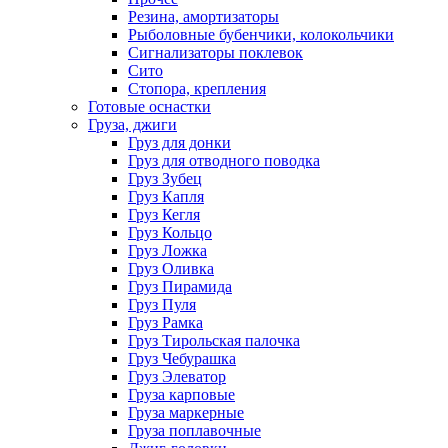
Резина, амортизаторы
Рыболовные бубенчики, колокольчики
Сигнализаторы поклевок
Сито
Стопора, крепления
Готовые оснастки
Груза, джиги
Груз для донки
Груз для отводного поводка
Груз Зубец
Груз Капля
Груз Кегля
Груз Кольцо
Груз Ложка
Груз Оливка
Груз Пирамида
Груз Пуля
Груз Рамка
Груз Тирольская палочка
Груз Чебурашка
Груз Элеватор
Груза карповые
Груза маркерные
Груза поплавочные