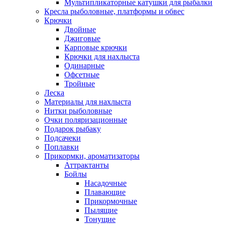
Мультипликаторные катушки для рыбалки
Кресла рыболовные, платформы и обвес
Крючки
Двойные
Джиговые
Карповые крючки
Крючки для нахлыста
Одинарные
Офсетные
Тройные
Леска
Материалы для нахлыста
Нитки рыболовные
Очки поляризационные
Подарок рыбаку
Подсачеки
Поплавки
Прикормки, ароматизаторы
Аттрактанты
Бойлы
Насадочные
Плавающие
Прикормочные
Пылящие
Тонущие