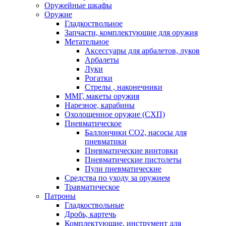
Оружейные шкафы
Оружие
Гладкоствольное
Запчасти, комплектующие для оружия
Метательное
Аксессуары для арбалетов, луков
Арбалеты
Луки
Рогатки
Стрелы , наконечники
ММГ, макеты оружия
Нарезное, карабины
Охолощенное оружие (СХП)
Пневматическое
Баллончики СО2, насосы для
пневматики
Пневматические винтовки
Пневматические пистолеты
Пули пневматические
Средства по уходу за оружием
Травматическое
Патроны
Гладкоствольные
Дробь, картечь
Комплектующие, инструмент для