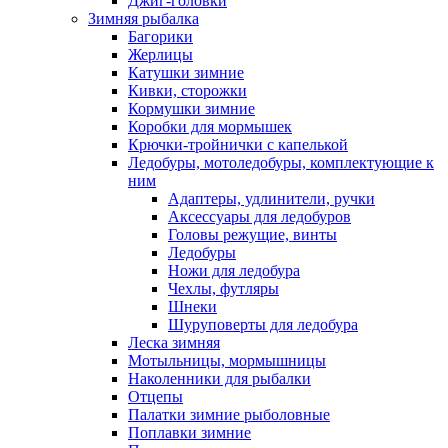
Джиг-головки
Зимняя рыбалка
Багорики
Жерлицы
Катушки зимние
Кивки, сторожки
Кормушки зимние
Коробки для мормышек
Крючки-тройнички с капелькой
Ледобуры, мотоледобуры, комплектующие к
ним
Адаптеры, удлинители, ручки
Аксессуары для ледобуров
Головы режущие, винты
Ледобуры
Ножи для ледобура
Чехлы, футляры
Шнеки
Шуруповерты для ледобура
Леска зимняя
Мотыльницы, мормышницы
Наколенники для рыбалки
Отцепы
Палатки зимние рыболовные
Поплавки зимние