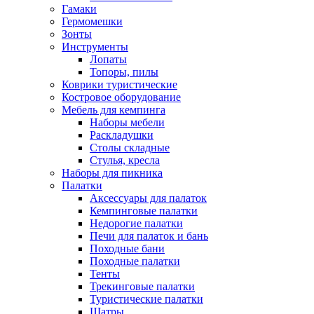
Гамаки
Гермомешки
Зонты
Инструменты
Лопаты
Топоры, пилы
Коврики туристические
Костровое оборудование
Мебель для кемпинга
Наборы мебели
Раскладушки
Столы складные
Стулья, кресла
Наборы для пикника
Палатки
Аксессуары для палаток
Кемпинговые палатки
Недорогие палатки
Печи для палаток и бань
Походные бани
Походные палатки
Тенты
Трекинговые палатки
Туристические палатки
Шатры