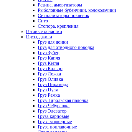
Резина, амортизаторы
Рыболовные бубенчики, колокольчики
Сигнализаторы поклевок
Сито
Стопора, крепления
Готовые оснастки
Груза, джиги
Груз для донки
Груз для отводного поводка
Груз Зубец
Груз Капля
Груз Кегля
Груз Кольцо
Груз Ложка
Груз Оливка
Груз Пирамида
Груз Пуля
Груз Рамка
Груз Тирольская палочка
Груз Чебурашка
Груз Элеватор
Груза карповые
Груза маркерные
Груза поплавочные