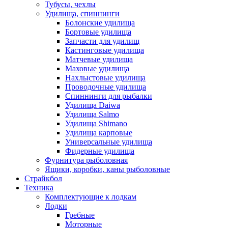
Тубусы, чехлы
Удилища, спиннинги
Болонские удилища
Бортовые удилища
Запчасти для удилищ
Кастинговые удилища
Матчевые удилища
Маховые удилища
Нахлыстовые удилища
Проводочные удилища
Спиннинги для рыбалки
Удилища Daiwa
Удилища Salmo
Удилища Shimano
Удилища карповые
Универсальные удилища
Фидерные удилища
Фурнитура рыболовная
Ящики, коробки, каны рыболовные
Страйкбол
Техника
Комплектующие к лодкам
Лодки
Гребные
Моторные