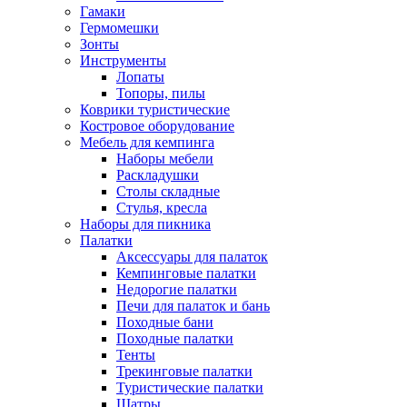
Гамаки
Гермомешки
Зонты
Инструменты
Лопаты
Топоры, пилы
Коврики туристические
Костровое оборудование
Мебель для кемпинга
Наборы мебели
Раскладушки
Столы складные
Стулья, кресла
Наборы для пикника
Палатки
Аксессуары для палаток
Кемпинговые палатки
Недорогие палатки
Печи для палаток и бань
Походные бани
Походные палатки
Тенты
Трекинговые палатки
Туристические палатки
Шатры