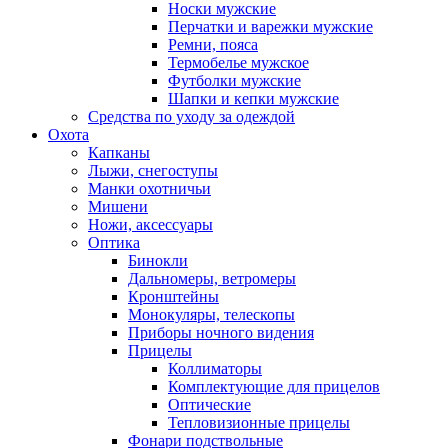
Носки мужские
Перчатки и варежки мужские
Ремни, пояса
Термобелье мужское
Футболки мужские
Шапки и кепки мужские
Средства по уходу за одеждой
Охота
Капканы
Лыжи, снегоступы
Манки охотничьи
Мишени
Ножи, аксессуары
Оптика
Бинокли
Дальномеры, ветромеры
Кронштейны
Монокуляры, телескопы
Приборы ночного видения
Прицелы
Коллиматоры
Комплектующие для прицелов
Оптические
Тепловизионные прицелы
Фонари подствольные