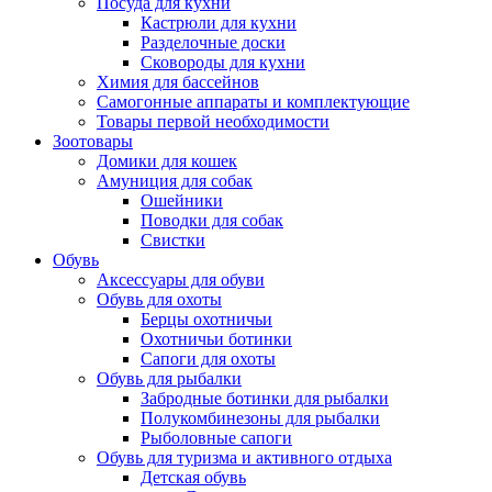
Посуда для кухни
Кастрюли для кухни
Разделочные доски
Сковороды для кухни
Химия для бассейнов
Самогонные аппараты и комплектующие
Товары первой необходимости
Зоотовары
Домики для кошек
Амуниция для собак
Ошейники
Поводки для собак
Свистки
Обувь
Аксессуары для обуви
Обувь для охоты
Берцы охотничьи
Охотничьи ботинки
Сапоги для охоты
Обувь для рыбалки
Забродные ботинки для рыбалки
Полукомбинезоны для рыбалки
Рыболовные сапоги
Обувь для туризма и активного отдыха
Детская обувь