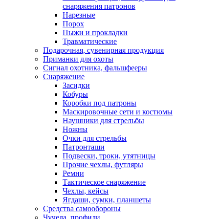
снаряжения патронов
Нарезные
Порох
Пыжи и прокладки
Травматические
Подарочная, сувенирная продукция
Приманки для охоты
Сигнал охотника, фальшфееры
Снаряжение
Засидки
Кобуры
Коробки под патроны
Маскировочные сети и костюмы
Наушники для стрельбы
Ножны
Очки для стрельбы
Патронташи
Подвески, троки, утятницы
Прочие чехлы, футляры
Ремни
Тактическое снаряжение
Чехлы, кейсы
Ягдаши, сумки, планшеты
Средства самообороны
Чучела, профили