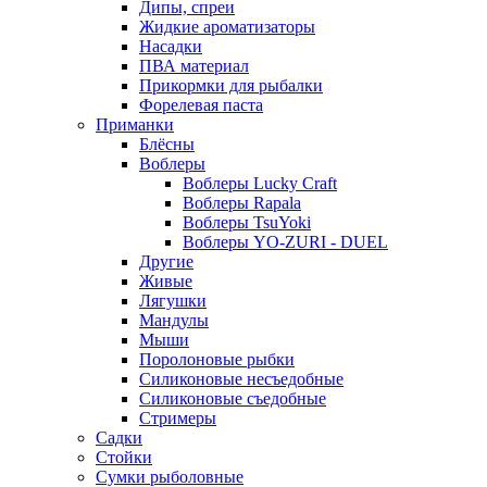
Дипы, спреи
Жидкие ароматизаторы
Насадки
ПВА материал
Прикормки для рыбалки
Форелевая паста
Приманки
Блёсны
Воблеры
Воблеры Lucky Craft
Воблеры Rapala
Воблеры TsuYoki
Воблеры YO-ZURI - DUEL
Другие
Живые
Лягушки
Мандулы
Мыши
Поролоновые рыбки
Силиконовые несъедобные
Силиконовые съедобные
Стримеры
Садки
Стойки
Сумки рыболовные