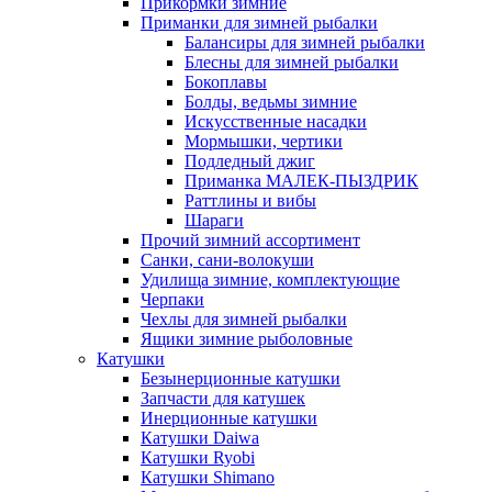
Прикормки зимние
Приманки для зимней рыбалки
Балансиры для зимней рыбалки
Блесны для зимней рыбалки
Бокоплавы
Болды, ведьмы зимние
Искусственные насадки
Мормышки, чертики
Подледный джиг
Приманка МАЛЕК-ПЫЗДРИК
Раттлины и вибы
Шараги
Прочий зимний ассортимент
Санки, сани-волокуши
Удилища зимние, комплектующие
Черпаки
Чехлы для зимней рыбалки
Ящики зимние рыболовные
Катушки
Безынерционные катушки
Запчасти для катушек
Инерционные катушки
Катушки Daiwa
Катушки Ryobi
Катушки Shimano