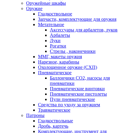
Оружейные шкафы
Оружие
Гладкоствольное
Запчасти, комплектующие для оружия
Метательное
Аксессуары для арбалетов, луков
Арбалеты
Луки
Рогатки
Стрелы , наконечники
ММГ, макеты оружия
Нарезное, карабины
Охолощенное оружие (СХП)
Пневматическое
Баллончики СО2, насосы для
пневматики
Пневматические винтовки
Пневматические пистолеты
Пули пневматические
Средства по уходу за оружием
Травматическое
Патроны
Гладкоствольные
Дробь, картечь
Комплектующие, инструмент для