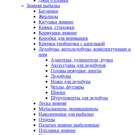
Джиг-головки
Зимняя рыбалка
Багорики
Жерлицы
Катушки зимние
Кивки, сторожки
Кормушки зимние
Коробки для мормышек
Крючки-тройнички с капелькой
Ледобуры, мотоледобуры, комплектующие к
ним
Адаптеры, удлинители, ручки
Аксессуары для ледобуров
Головы режущие, винты
Ледобуры
Ножи для ледобура
Чехлы, футляры
Шнеки
Шуруповерты для ледобура
Леска зимняя
Мотыльницы, мормышницы
Наколенники для рыбалки
Отцепы
Палатки зимние рыболовные
Поплавки зимние