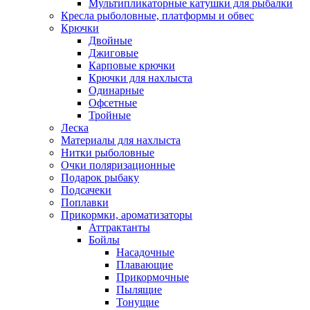
Мультипликаторные катушки для рыбалки
Кресла рыболовные, платформы и обвес
Крючки
Двойные
Джиговые
Карповые крючки
Крючки для нахлыста
Одинарные
Офсетные
Тройные
Леска
Материалы для нахлыста
Нитки рыболовные
Очки поляризационные
Подарок рыбаку
Подсачеки
Поплавки
Прикормки, ароматизаторы
Аттрактанты
Бойлы
Насадочные
Плавающие
Прикормочные
Пылящие
Тонущие