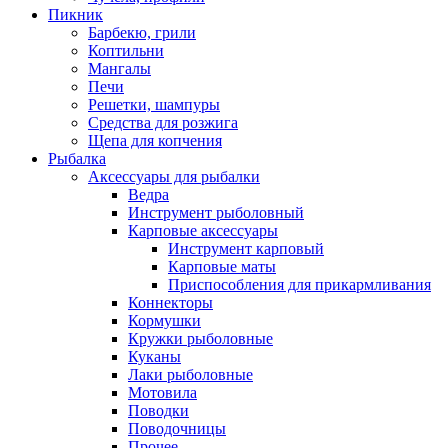
Пикник
Барбекю, грили
Коптильни
Мангалы
Печи
Решетки, шампуры
Средства для розжига
Щепа для копчения
Рыбалка
Аксессуары для рыбалки
Ведра
Инструмент рыболовный
Карповые аксессуары
Инструмент карповый
Карповые маты
Приспособления для прикармливания
Коннекторы
Кормушки
Кружки рыболовные
Куканы
Лаки рыболовные
Мотовила
Поводки
Поводочницы
Прочее