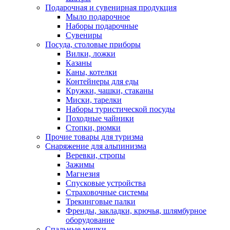
Подарочная и сувенирная продукция
Мыло подарочное
Наборы подарочные
Сувениры
Посуда, столовые приборы
Вилки, ложки
Казаны
Каны, котелки
Контейнеры для еды
Кружки, чашки, стаканы
Миски, тарелки
Наборы туристической посуды
Походные чайники
Стопки, рюмки
Прочие товары для туризма
Снаряжение для альпинизма
Веревки, стропы
Зажимы
Магнезия
Спусковые устройства
Страховочные системы
Трекинговые палки
Френды, закладки, крючья, шлямбурное
оборудование
Спальные мешки