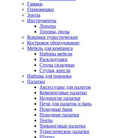
Гамаки
Гермомешки
Зонты
Инструменты
Лопаты
Топоры, пилы
Коврики туристические
Костровое оборудование
Мебель для кемпинга
Наборы мебели
Раскладушки
Столы складные
Стулья, кресла
Наборы для пикника
Палатки
Аксессуары для палаток
Кемпинговые палатки
Недорогие палатки
Печи для палаток и бань
Походные бани
Походные палатки
Тенты
Трекинговые палатки
Туристические палатки
Шатры