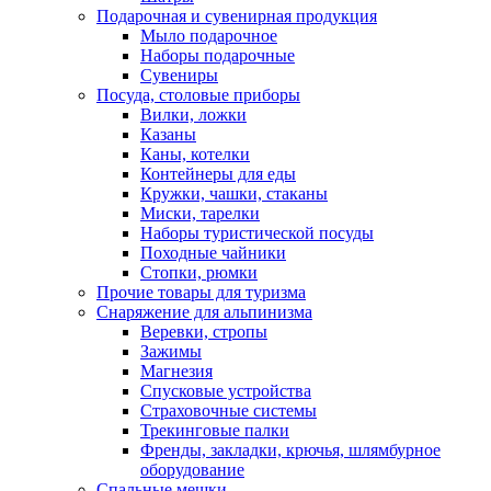
Подарочная и сувенирная продукция
Мыло подарочное
Наборы подарочные
Сувениры
Посуда, столовые приборы
Вилки, ложки
Казаны
Каны, котелки
Контейнеры для еды
Кружки, чашки, стаканы
Миски, тарелки
Наборы туристической посуды
Походные чайники
Стопки, рюмки
Прочие товары для туризма
Снаряжение для альпинизма
Веревки, стропы
Зажимы
Магнезия
Спусковые устройства
Страховочные системы
Трекинговые палки
Френды, закладки, крючья, шлямбурное
оборудование
Спальные мешки