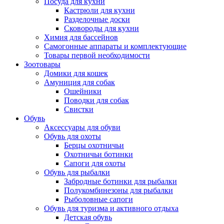
Посуда для кухни
Кастрюли для кухни
Разделочные доски
Сковороды для кухни
Химия для бассейнов
Самогонные аппараты и комплектующие
Товары первой необходимости
Зоотовары
Домики для кошек
Амуниция для собак
Ошейники
Поводки для собак
Свистки
Обувь
Аксессуары для обуви
Обувь для охоты
Берцы охотничьи
Охотничьи ботинки
Сапоги для охоты
Обувь для рыбалки
Забродные ботинки для рыбалки
Полукомбинезоны для рыбалки
Рыболовные сапоги
Обувь для туризма и активного отдыха
Детская обувь