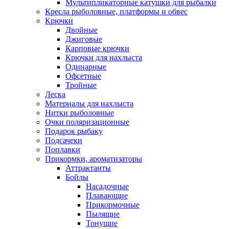
Мультипликаторные катушки для рыбалки
Кресла рыболовные, платформы и обвес
Крючки
Двойные
Джиговые
Карповые крючки
Крючки для нахлыста
Одинарные
Офсетные
Тройные
Леска
Материалы для нахлыста
Нитки рыболовные
Очки поляризационные
Подарок рыбаку
Подсачеки
Поплавки
Прикормки, ароматизаторы
Аттрактанты
Бойлы
Насадочные
Плавающие
Прикормочные
Пылящие
Тонущие