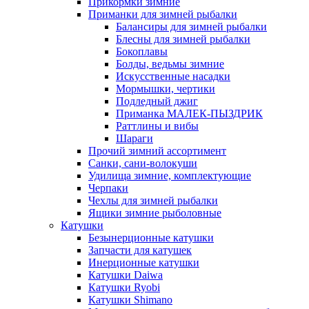
Прикормки зимние
Приманки для зимней рыбалки
Балансиры для зимней рыбалки
Блесны для зимней рыбалки
Бокоплавы
Болды, ведьмы зимние
Искусственные насадки
Мормышки, чертики
Подледный джиг
Приманка МАЛЕК-ПЫЗДРИК
Раттлины и вибы
Шараги
Прочий зимний ассортимент
Санки, сани-волокуши
Удилища зимние, комплектующие
Черпаки
Чехлы для зимней рыбалки
Ящики зимние рыболовные
Катушки
Безынерционные катушки
Запчасти для катушек
Инерционные катушки
Катушки Daiwa
Катушки Ryobi
Катушки Shimano