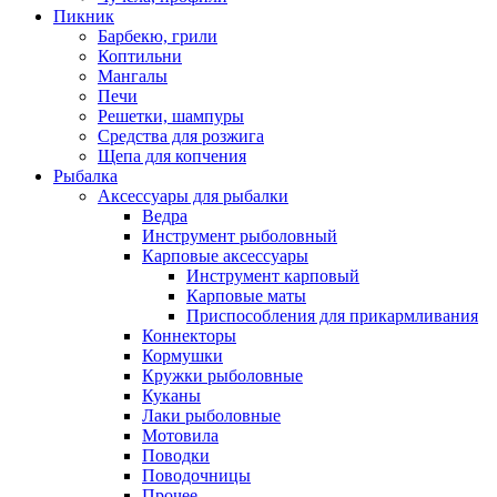
Пикник
Барбекю, грили
Коптильни
Мангалы
Печи
Решетки, шампуры
Средства для розжига
Щепа для копчения
Рыбалка
Аксессуары для рыбалки
Ведра
Инструмент рыболовный
Карповые аксессуары
Инструмент карповый
Карповые маты
Приспособления для прикармливания
Коннекторы
Кормушки
Кружки рыболовные
Куканы
Лаки рыболовные
Мотовила
Поводки
Поводочницы
Прочее