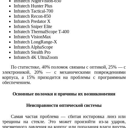
Infratech NightVision-650
Infratech Hunter Plus
Infratech Tactical-700
Infratech Recon-850
Infratech Predator X
Infratech Sniper Elite
Infratech ThermalScope T-400
Infratech VisionMax
Infratech LongRange-X
Infratech AlphaScope
Infratech Stealth Pro
Infratech 4K UltraZoom
По статистике, 40% поломок связаны с оптикой, 25% — с
электроникой, 20% — с механическими повреждениями
корпуса, а 15% приходится на проблемы с программным
обеспечением.
Основные поломки и причины их возникновения
Неисправности оптической системы
Самая частая проблема — сбитая юстировка линз или
трещины на стекле. Это может произойти из-за ударов,
чрезмерного давления на корпус или попадания влаги внутрь