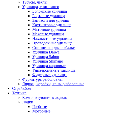
Тубусы, чехлы
Удилища, спиннинги
Болонские удилища
Бортовые удилища
Запчасти для удилищ
Кастинговые удилища
Матчевые удилища
Маховые удилища
Нахлыстовые удилища
Проводочные удилища
Спиннинги для рыбалки
Удилища Daiwa
Удилища Salmo
Удилища Shimano
Удилища карповые
Универсальные удилища
Фидерные удилища
Фурнитура рыболовная
Ящики, коробки, каны рыболовные
Страйкбол
Техника
Комплектующие к лодкам
Лодки
Гребные
Моторные