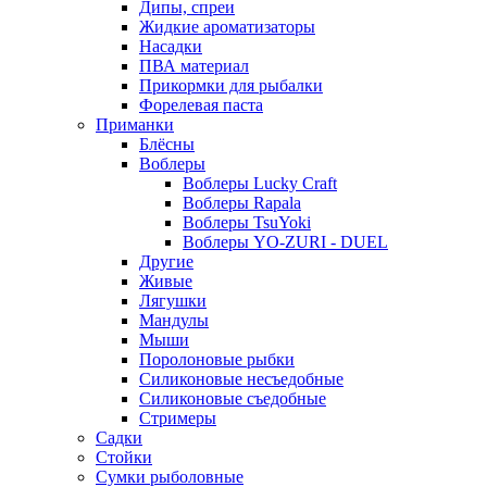
Дипы, спреи
Жидкие ароматизаторы
Насадки
ПВА материал
Прикормки для рыбалки
Форелевая паста
Приманки
Блёсны
Воблеры
Воблеры Lucky Craft
Воблеры Rapala
Воблеры TsuYoki
Воблеры YO-ZURI - DUEL
Другие
Живые
Лягушки
Мандулы
Мыши
Поролоновые рыбки
Силиконовые несъедобные
Силиконовые съедобные
Стримеры
Садки
Стойки
Сумки рыболовные