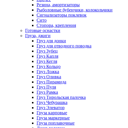
Резина, амортизаторы
Рыболовные бубенчики, колокольчики
Сигнализаторы поклевок
Сито
Стопора, крепления
Готовые оснастки
Груза, джиги
Груз для донки
Груз для отводного поводка
Груз Зубец
Груз Капля
Груз Кегля
Груз Кольцо
Груз Ложка
Груз Оливка
Груз Пирамида
Груз Пуля
Груз Рамка
Груз Тирольская палочка
Груз Чебурашка
Груз Элеватор
Груза карповые
Груза маркерные
Груза поплавочные