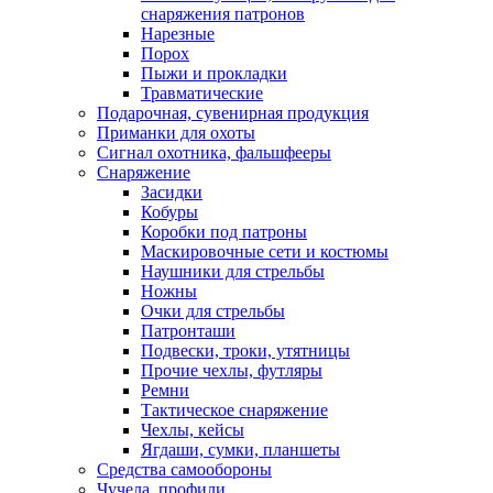
снаряжения патронов
Нарезные
Порох
Пыжи и прокладки
Травматические
Подарочная, сувенирная продукция
Приманки для охоты
Сигнал охотника, фальшфееры
Снаряжение
Засидки
Кобуры
Коробки под патроны
Маскировочные сети и костюмы
Наушники для стрельбы
Ножны
Очки для стрельбы
Патронташи
Подвески, троки, утятницы
Прочие чехлы, футляры
Ремни
Тактическое снаряжение
Чехлы, кейсы
Ягдаши, сумки, планшеты
Средства самообороны
Чучела, профили