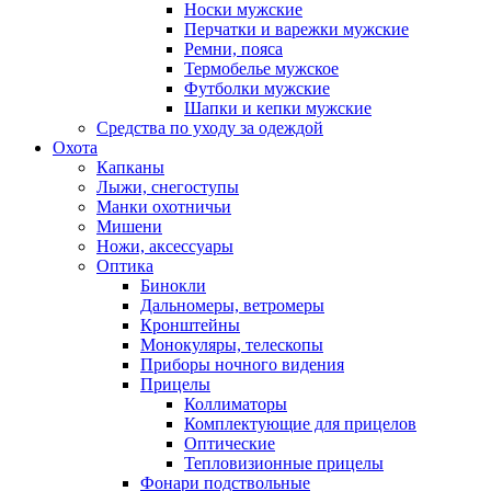
Носки мужские
Перчатки и варежки мужские
Ремни, пояса
Термобелье мужское
Футболки мужские
Шапки и кепки мужские
Средства по уходу за одеждой
Охота
Капканы
Лыжи, снегоступы
Манки охотничьи
Мишени
Ножи, аксессуары
Оптика
Бинокли
Дальномеры, ветромеры
Кронштейны
Монокуляры, телескопы
Приборы ночного видения
Прицелы
Коллиматоры
Комплектующие для прицелов
Оптические
Тепловизионные прицелы
Фонари подствольные