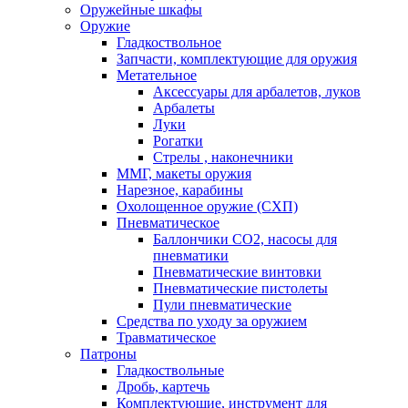
Оружейные шкафы
Оружие
Гладкоствольное
Запчасти, комплектующие для оружия
Метательное
Аксессуары для арбалетов, луков
Арбалеты
Луки
Рогатки
Стрелы , наконечники
ММГ, макеты оружия
Нарезное, карабины
Охолощенное оружие (СХП)
Пневматическое
Баллончики СО2, насосы для
пневматики
Пневматические винтовки
Пневматические пистолеты
Пули пневматические
Средства по уходу за оружием
Травматическое
Патроны
Гладкоствольные
Дробь, картечь
Комплектующие, инструмент для