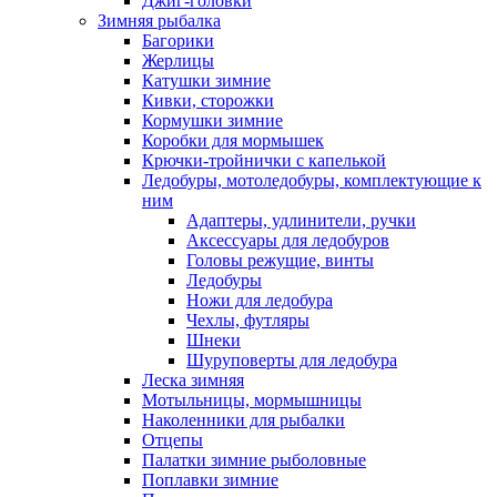
Джиг-головки
Зимняя рыбалка
Багорики
Жерлицы
Катушки зимние
Кивки, сторожки
Кормушки зимние
Коробки для мормышек
Крючки-тройнички с капелькой
Ледобуры, мотоледобуры, комплектующие к
ним
Адаптеры, удлинители, ручки
Аксессуары для ледобуров
Головы режущие, винты
Ледобуры
Ножи для ледобура
Чехлы, футляры
Шнеки
Шуруповерты для ледобура
Леска зимняя
Мотыльницы, мормышницы
Наколенники для рыбалки
Отцепы
Палатки зимние рыболовные
Поплавки зимние