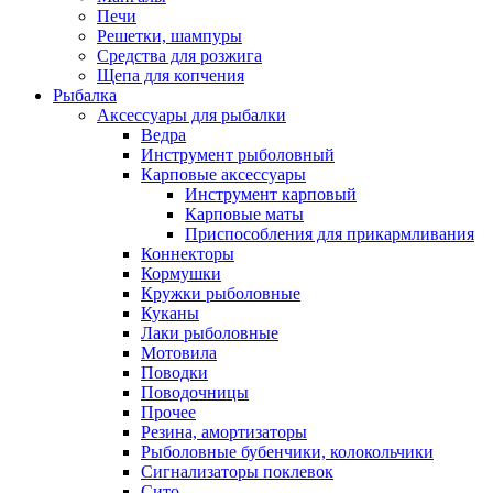
Печи
Решетки, шампуры
Средства для розжига
Щепа для копчения
Рыбалка
Аксессуары для рыбалки
Ведра
Инструмент рыболовный
Карповые аксессуары
Инструмент карповый
Карповые маты
Приспособления для прикармливания
Коннекторы
Кормушки
Кружки рыболовные
Куканы
Лаки рыболовные
Мотовила
Поводки
Поводочницы
Прочее
Резина, амортизаторы
Рыболовные бубенчики, колокольчики
Сигнализаторы поклевок
Сито