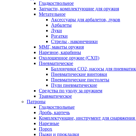
Гладкоствольное
Запчасти, комплектующие для оружия
Метательное
Аксессуары для арбалетов, луков
Арбалеты
Луки
Рогатки
Стрелы , наконечники
ММГ, макеты оружия
Нарезное, карабины
Охолощенное оружие (СХП)
Пневматическое
Баллончики СО2, насосы для пневмати
Пневматические винтовки
Пневматические пистолеты
Пули пневматические
Средства по уходу за оружием
Травматическое
Патроны
Гладкоствольные
Дробь, картечь
Комплектующие, инструмент для снаряжения
Нарезные
Порох
Пыжи и прокладки