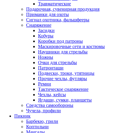
Травматические
Подарочная, сувенирная продукция
Приманки для охоты
Сигнал охотника, фальшфееры
Снаряжение
Засидки
Кобуры
Коробки под патроны
Маскировочные сети и костюмы
Наушники для стрельбы
Ножны
Очки для стрельбы
Патронташи
Подвески, троки, утятницы
Прочие чехлы, футляры
Ремни
Тактическое снаряжение
Чехлы, кейсы
Ягдаши, сумки, планшеты
Средства самообороны
Чучела, профили
Пикник
Барбекю, грили
Коптильни
Мангалы