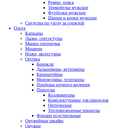
Ремни, пояса
Термобелье мужское
Футболки мужские
Шапки и кепки мужские
Средства по уходу за одеждой
Охота
Капканы
Лыжи, снегоступы
Манки охотничьи
Мишени
Ножи, аксессуары
Оптика
Бинокли
Дальномеры, ветромеры
Кронштейны
Монокуляры, телескопы
Приборы ночного видения
Прицелы
Коллиматоры
Комплектующие для прицелов
Оптические
Тепловизионные прицелы
Фонари подствольные
Оружейные шкафы
Оружие