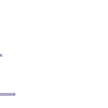
ки
 патронов