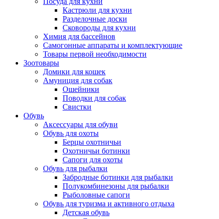
Посуда для кухни
Кастрюли для кухни
Разделочные доски
Сковороды для кухни
Химия для бассейнов
Самогонные аппараты и комплектующие
Товары первой необходимости
Зоотовары
Домики для кошек
Амуниция для собак
Ошейники
Поводки для собак
Свистки
Обувь
Аксессуары для обуви
Обувь для охоты
Берцы охотничьи
Охотничьи ботинки
Сапоги для охоты
Обувь для рыбалки
Забродные ботинки для рыбалки
Полукомбинезоны для рыбалки
Рыболовные сапоги
Обувь для туризма и активного отдыха
Детская обувь