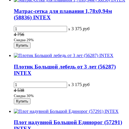
Матрас-сетка для плавания 1,78х0,94м
(58836) INTEX
3 375
руб
x
4 756
Скидка 29%
Плотик Большой лебедь от 3 лет (56287)
INTEX
3 175
руб
x
4 538
Скидка 30%
Плот надувной Большой Единорог (57291)
INTEX