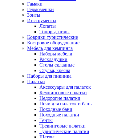
Гамаки
Гермомешки
Зонты
Инструменты
Лопаты
Топоры, пилы
Коврики туристические
Костровое оборудование
Мебель для кемпинга
Наборы мебели
Раскладушки
Столы складные
Стулья, кресла
Наборы для пикника
Палатки
Аксессуары для палаток
Кемпинговые палатки
Недорогие палатки
Печи для палаток и бань
Походные бани
Походные палатки
Тенты
Трекинговые палатки
Туристические палатки
Шатры