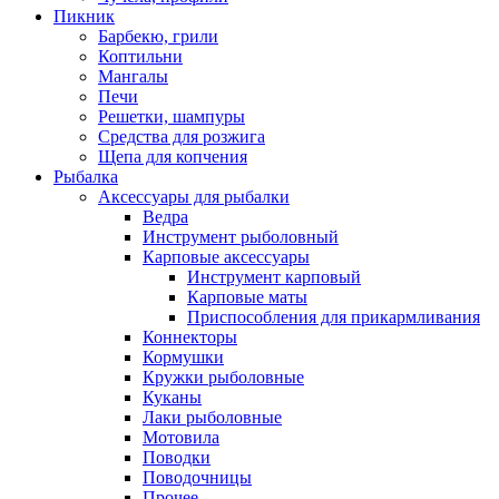
Пикник
Барбекю, грили
Коптильни
Мангалы
Печи
Решетки, шампуры
Средства для розжига
Щепа для копчения
Рыбалка
Аксессуары для рыбалки
Ведра
Инструмент рыболовный
Карповые аксессуары
Инструмент карповый
Карповые маты
Приспособления для прикармливания
Коннекторы
Кормушки
Кружки рыболовные
Куканы
Лаки рыболовные
Мотовила
Поводки
Поводочницы
Прочее