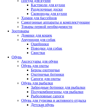
Посуда для кухни
Кастрюли для кухни
Разделочные доски
Сковороды для кухни
Химия для бассейнов
Самогонные аппараты и комплектующие
Товары первой необходимости
Зоотовары
Домики для кошек
Амуниция для собак
Ошейники
Поводки для собак
Свистки
Обувь
Аксессуары для обуви
Обувь для охоты
Берцы охотничьи
Охотничьи ботинки
Сапоги для охоты
Обувь для рыбалки
Забродные ботинки для рыбалки
Полукомбинезоны для рыбалки
Рыболовные сапоги
Обувь для туризма и активного отдыха
Детская обувь