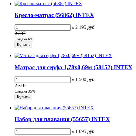
Кресло-матрас (56862) INTEX
2 195
руб
x
2 337
Скидка 6%
Матрас для серфа 1,78х0,69м (58152) INTEX
1 500
руб
x
2 310
Скидка 35%
Набор для плавания (55657) INTEX
1 695
руб
x