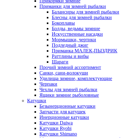
Прикормки зимние
Приманки для зимней рыбалки
Балансиры для зимней рыбалки
Блесны для зимней рыбалки
Бокоплавы
Болды, ведьмы зимние
Искусственные насадки
Мормышки, чертики
Подледный джиг
Приманка МАЛЕК-ПЫЗДРИК
Раттлины и вибы
Шараги
Прочий зимний ассортимент
Санки, сани-волокуши
Удилища зимние, комплектующие
Черпаки
Чехлы для зимней рыбалки
Ящики зимние рыболовные
Катушки
Безынерционные катушки
Запчасти для катушек
Инерционные катушки
Катушки Daiwa
Катушки Ryobi
Катушки Shimano