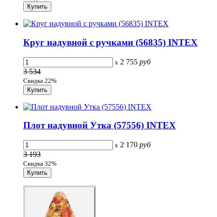
Круг надувной с ручками (56835) INTEX
2 755
руб
x
3 534
Скидка 22%
Плот надувной Утка (57556) INTEX
2 170
руб
x
3 193
Скидка 32%