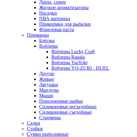
Дипы, спреи
Жидкие ароматизаторы
Насадки
ПВА материал
Прикормки для рыбалки
Форелевая паста
Приманки
Блёсны
Воблеры
Воблеры Lucky Craft
Воблеры Rapala
Воблеры TsuYoki
Воблеры YO-ZURI - DUEL
Другие
Живые
Лягушки
Мандулы
Мыши
Поролоновые рыбки
Силиконовые несъедобные
Силиконовые съедобные
Стримеры
Садки
Стойки
Сумки рыболовные