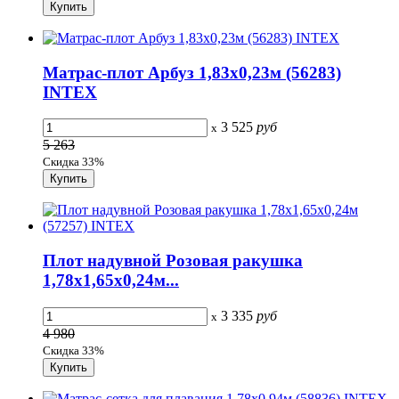
Матрас-плот Арбуз 1,83х0,23м (56283)
INTEX
3 525
руб
x
5 263
Скидка 33%
Плот надувной Розовая ракушка
1,78х1,65х0,24м...
3 335
руб
x
4 980
Скидка 33%