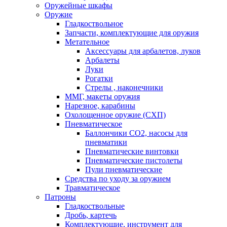
Оружейные шкафы
Оружие
Гладкоствольное
Запчасти, комплектующие для оружия
Метательное
Аксессуары для арбалетов, луков
Арбалеты
Луки
Рогатки
Стрелы , наконечники
ММГ, макеты оружия
Нарезное, карабины
Охолощенное оружие (СХП)
Пневматическое
Баллончики СО2, насосы для
пневматики
Пневматические винтовки
Пневматические пистолеты
Пули пневматические
Средства по уходу за оружием
Травматическое
Патроны
Гладкоствольные
Дробь, картечь
Комплектующие, инструмент для