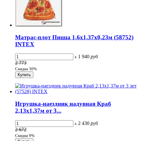
Матрас-плот Пицца 1,6х1,37х0,23м (58752)
INTEX
1 940
руб
x
2 773
Скидка 30%
Игрушка-наездник надувная Краб
2,13х1,37м от 3...
2 430
руб
x
2 672
Скидка 9%