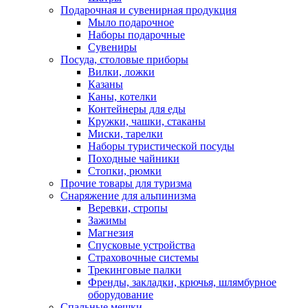
Подарочная и сувенирная продукция
Мыло подарочное
Наборы подарочные
Сувениры
Посуда, столовые приборы
Вилки, ложки
Казаны
Каны, котелки
Контейнеры для еды
Кружки, чашки, стаканы
Миски, тарелки
Наборы туристической посуды
Походные чайники
Стопки, рюмки
Прочие товары для туризма
Снаряжение для альпинизма
Веревки, стропы
Зажимы
Магнезия
Спусковые устройства
Страховочные системы
Трекинговые палки
Френды, закладки, крючья, шлямбурное
оборудование
Спальные мешки