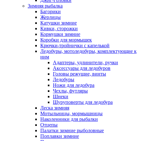
Джиг-головки
Зимняя рыбалка
Багорики
Жерлицы
Катушки зимние
Кивки, сторожки
Кормушки зимние
Коробки для мормышек
Крючки-тройнички с капелькой
Ледобуры, мотоледобуры, комплектующие к
ним
Адаптеры, удлинители, ручки
Аксессуары для ледобуров
Головы режущие, винты
Ледобуры
Ножи для ледобура
Чехлы, футляры
Шнеки
Шуруповерты для ледобура
Леска зимняя
Мотыльницы, мормышницы
Наколенники для рыбалки
Отцепы
Палатки зимние рыболовные
Поплавки зимние