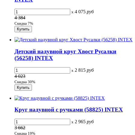
4 075
руб
x
4 384
Скидка 7%
Детский надувной круг Хвост Русалки
(56258) INTEX
2 815
руб
x
4 023
Скидка 30%
Круг надувной с ручками (58825) INTEX
2 965
руб
x
3 662
Скидка 19%