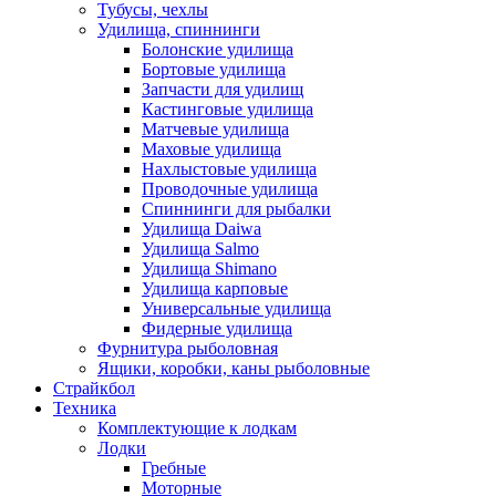
Тубусы, чехлы
Удилища, спиннинги
Болонские удилища
Бортовые удилища
Запчасти для удилищ
Кастинговые удилища
Матчевые удилища
Маховые удилища
Нахлыстовые удилища
Проводочные удилища
Спиннинги для рыбалки
Удилища Daiwa
Удилища Salmo
Удилища Shimano
Удилища карповые
Универсальные удилища
Фидерные удилища
Фурнитура рыболовная
Ящики, коробки, каны рыболовные
Страйкбол
Техника
Комплектующие к лодкам
Лодки
Гребные
Моторные