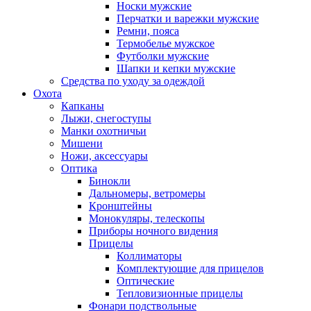
Носки мужские
Перчатки и варежки мужские
Ремни, пояса
Термобелье мужское
Футболки мужские
Шапки и кепки мужские
Средства по уходу за одеждой
Охота
Капканы
Лыжи, снегоступы
Манки охотничьи
Мишени
Ножи, аксессуары
Оптика
Бинокли
Дальномеры, ветромеры
Кронштейны
Монокуляры, телескопы
Приборы ночного видения
Прицелы
Коллиматоры
Комплектующие для прицелов
Оптические
Тепловизионные прицелы
Фонари подствольные