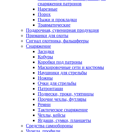
снаряжения патронов
Нарезные
Порох
Пыжи и прокладки
Травматические
Подарочная, сувенирная продукция
Приманки для охоты
Сигнал охотника, фальшфееры
Снаряжение
Засидки
Кобуры
Коробки под патроны
Маскировочные сети и костюмы
Наушники для стрельбы
Ножны
Очки для стрельбы
Патронташи
Подвески, троки, утятницы
Прочие чехлы, футляры
Ремни
Тактическое снаряжение
Чехлы, кейсы
Ягдаши, сумки, планшеты
Средства самообороны
Чучела, профили