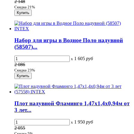
2 148
Скидка 21%
Набор для игры в Водное Поло надувной
(58507)...
1 605
руб
x
2 086
Скидка 23%
Плот надувной Фламинго 1,47х1,4х0,94м от
3 лет...
1 950
руб
x
2 055
Скидка 5%