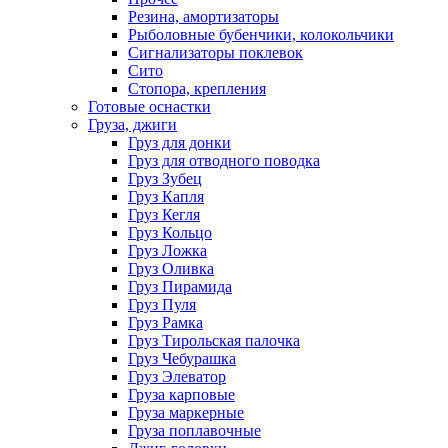
Резина, амортизаторы
Рыболовные бубенчики, колокольчики
Сигнализаторы поклевок
Сито
Стопора, крепления
Готовые оснастки
Груза, джиги
Груз для донки
Груз для отводного поводка
Груз Зубец
Груз Капля
Груз Кегля
Груз Кольцо
Груз Ложка
Груз Оливка
Груз Пирамида
Груз Пуля
Груз Рамка
Груз Тирольская палочка
Груз Чебурашка
Груз Элеватор
Груза карповые
Груза маркерные
Груза поплавочные