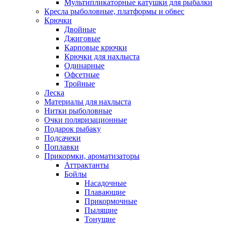
Мультипликаторные катушки для рыбалки
Кресла рыболовные, платформы и обвес
Крючки
Двойные
Джиговые
Карповые крючки
Крючки для нахлыста
Одинарные
Офсетные
Тройные
Леска
Материалы для нахлыста
Нитки рыболовные
Очки поляризационные
Подарок рыбаку
Подсачеки
Поплавки
Прикормки, ароматизаторы
Аттрактанты
Бойлы
Насадочные
Плавающие
Прикормочные
Пылящие
Тонущие