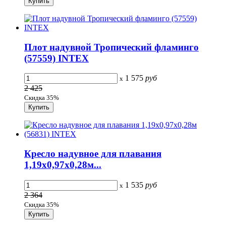
Плот надувной Тропический фламинго
(57559) INTEX
1 575
руб
x
2 425
Скидка 35%
Кресло надувное для плавания
1,19х0,97х0,28м...
1 535
руб
x
2 364
Скидка 35%