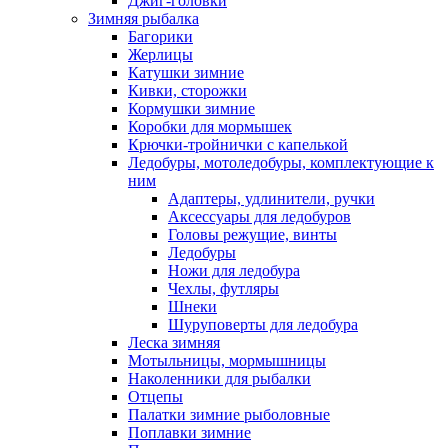
Джиг-головки
Зимняя рыбалка
Багорики
Жерлицы
Катушки зимние
Кивки, сторожки
Кормушки зимние
Коробки для мормышек
Крючки-тройнички с капелькой
Ледобуры, мотоледобуры, комплектующие к
ним
Адаптеры, удлинители, ручки
Аксессуары для ледобуров
Головы режущие, винты
Ледобуры
Ножи для ледобура
Чехлы, футляры
Шнеки
Шуруповерты для ледобура
Леска зимняя
Мотыльницы, мормышницы
Наколенники для рыбалки
Отцепы
Палатки зимние рыболовные
Поплавки зимние