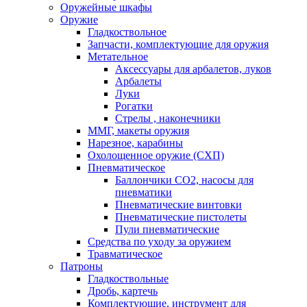
Оружейные шкафы
Оружие
Гладкоствольное
Запчасти, комплектующие для оружия
Метательное
Аксессуары для арбалетов, луков
Арбалеты
Луки
Рогатки
Стрелы , наконечники
ММГ, макеты оружия
Нарезное, карабины
Охолощенное оружие (СХП)
Пневматическое
Баллончики СО2, насосы для
пневматики
Пневматические винтовки
Пневматические пистолеты
Пули пневматические
Средства по уходу за оружием
Травматическое
Патроны
Гладкоствольные
Дробь, картечь
Комплектующие, инструмент для