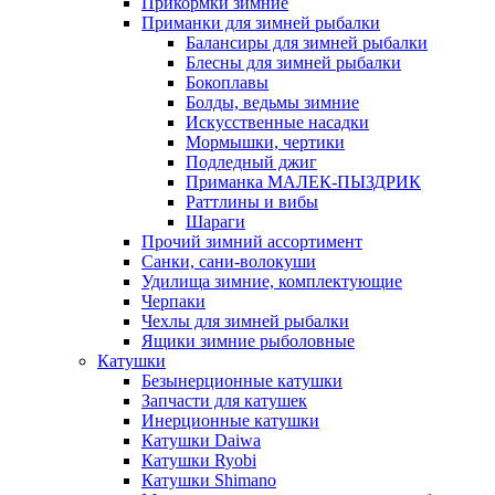
Прикормки зимние
Приманки для зимней рыбалки
Балансиры для зимней рыбалки
Блесны для зимней рыбалки
Бокоплавы
Болды, ведьмы зимние
Искусственные насадки
Мормышки, чертики
Подледный джиг
Приманка МАЛЕК-ПЫЗДРИК
Раттлины и вибы
Шараги
Прочий зимний ассортимент
Санки, сани-волокуши
Удилища зимние, комплектующие
Черпаки
Чехлы для зимней рыбалки
Ящики зимние рыболовные
Катушки
Безынерционные катушки
Запчасти для катушек
Инерционные катушки
Катушки Daiwa
Катушки Ryobi
Катушки Shimano