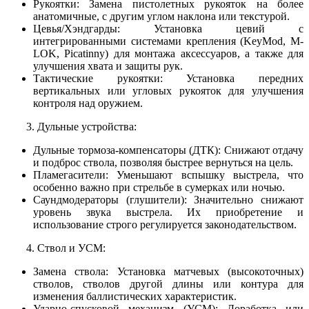
Рукоятки: Замена пистолетных рукояток на более
анатомичные, с другим углом наклона или текстурой.
Цевья/Хэндгарды: Установка цевий с
интегрированными системами крепления (KeyMod, M-
LOK, Picatinny) для монтажа аксессуаров, а также для
улучшения хвата и защиты рук.
Тактические рукоятки: Установка передних
вертикальных или угловых рукояток для улучшения
контроля над оружием.
3. Дульные устройства:
Дульные тормоза-компенсаторы (ДТК): Снижают отдачу
и подброс ствола, позволяя быстрее вернуться на цель.
Пламегасители: Уменьшают вспышку выстрела, что
особенно важно при стрельбе в сумерках или ночью.
Саундмодераторы (глушители): Значительно снижают
уровень звука выстрела. Их приобретение и
использование строго регулируется законодательством.
4. Ствол и УСМ:
Замена ствола: Установка матчевых (высокоточных)
стволов, стволов другой длины или контура для
изменения баллистических характеристик.
Ударно-спусковой механизм (УСМ): Доработка или