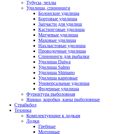
Тубусы, чехлы
Удилища, спиннинги
Болонские удилища
Бортовые удилища
Запчасти для удилищ
Кастинговые удилища
Матчевые удилища
Маховые удилища
Нахлыстовые удилища
Проводочные удилища
Спиннинги для рыбалки
Удилища Daiwa
Удилища Salmo
Удилища Shimano
Удилища карповые
Универсальные удилища
Фидерные удилища
Фурнитура рыболовная
Ящики, коробки, каны рыболовные
Страйкбол
Техника
Комплектующие к лодкам
Лодки
Гребные
Моторные