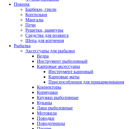
Пикник
Барбекю, грили
Коптильни
Мангалы
Печи
Решетки, шампуры
Средства для розжига
Щепа для копчения
Рыбалка
Аксессуары для рыбалки
Ведра
Инструмент рыболовный
Карповые аксессуары
Инструмент карповый
Карповые маты
Приспособления для прикармливания
Коннекторы
Кормушки
Кружки рыболовные
Куканы
Лаки рыболовные
Мотовила
Поводки
Поводочницы
Прочее