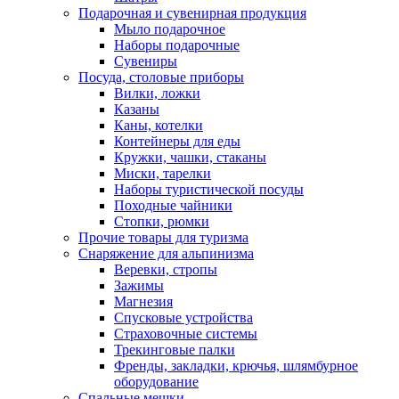
Подарочная и сувенирная продукция
Мыло подарочное
Наборы подарочные
Сувениры
Посуда, столовые приборы
Вилки, ложки
Казаны
Каны, котелки
Контейнеры для еды
Кружки, чашки, стаканы
Миски, тарелки
Наборы туристической посуды
Походные чайники
Стопки, рюмки
Прочие товары для туризма
Снаряжение для альпинизма
Веревки, стропы
Зажимы
Магнезия
Спусковые устройства
Страховочные системы
Трекинговые палки
Френды, закладки, крючья, шлямбурное
оборудование
Спальные мешки