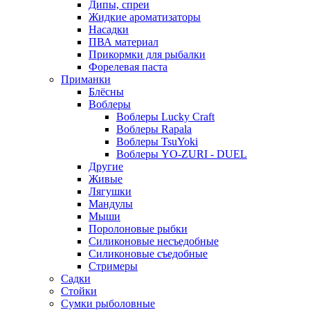
Дипы, спреи
Жидкие ароматизаторы
Насадки
ПВА материал
Прикормки для рыбалки
Форелевая паста
Приманки
Блёсны
Воблеры
Воблеры Lucky Craft
Воблеры Rapala
Воблеры TsuYoki
Воблеры YO-ZURI - DUEL
Другие
Живые
Лягушки
Мандулы
Мыши
Поролоновые рыбки
Силиконовые несъедобные
Силиконовые съедобные
Стримеры
Садки
Стойки
Сумки рыболовные