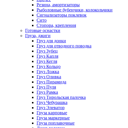
Резина, амортизаторы
Рыболовные бубенчики, колокольчики
Сигнализаторы поклевок
Сито
Стопора, крепления
Готовые оснастки
Груза, джиги
Груз для донки
Груз для отводного поводка
Груз Зубец
Груз Капля
Груз Кегля
Груз Кольцо
Груз Ложка
Груз Оливка
Груз Пирамида
Груз Пуля
Груз Рамка
Груз Тирольская палочка
Груз Чебурашка
Груз Элеватор
Груза карповые
Груза маркерные
Груза поплавочные