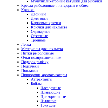
Мультипликаторные катушки для рыбалки
Кресла рыболовные, платформы и обвес
Крючки
Двойные
Джиговые
Карповые крючки
Крючки для нахлыста
Одинарные
Офсетные
Тройные
Леска
Материалы для нахлыста
Нитки рыболовные
Очки поляризационные
Подарок рыбаку
Подсачеки
Поплавки
Прикормки, ароматизаторы
Аттрактанты
Бойлы
Насадочные
Плавающие
Прикормочные
Пылящие
Тонущие