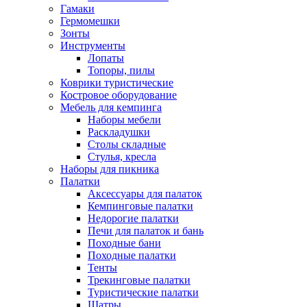
Гамаки
Гермомешки
Зонты
Инструменты
Лопаты
Топоры, пилы
Коврики туристические
Костровое оборудование
Мебель для кемпинга
Наборы мебели
Раскладушки
Столы складные
Стулья, кресла
Наборы для пикника
Палатки
Аксессуары для палаток
Кемпинговые палатки
Недорогие палатки
Печи для палаток и бань
Походные бани
Походные палатки
Тенты
Трекинговые палатки
Туристические палатки
Шатры