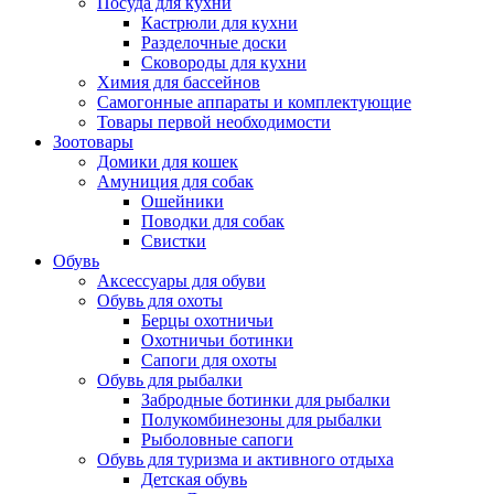
Посуда для кухни
Кастрюли для кухни
Разделочные доски
Сковороды для кухни
Химия для бассейнов
Самогонные аппараты и комплектующие
Товары первой необходимости
Зоотовары
Домики для кошек
Амуниция для собак
Ошейники
Поводки для собак
Свистки
Обувь
Аксессуары для обуви
Обувь для охоты
Берцы охотничьи
Охотничьи ботинки
Сапоги для охоты
Обувь для рыбалки
Забродные ботинки для рыбалки
Полукомбинезоны для рыбалки
Рыболовные сапоги
Обувь для туризма и активного отдыха
Детская обувь