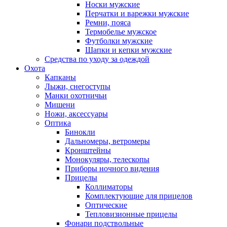
Носки мужские
Перчатки и варежки мужские
Ремни, пояса
Термобелье мужское
Футболки мужские
Шапки и кепки мужские
Средства по уходу за одеждой
Охота
Капканы
Лыжи, снегоступы
Манки охотничьи
Мишени
Ножи, аксессуары
Оптика
Бинокли
Дальномеры, ветромеры
Кронштейны
Монокуляры, телескопы
Приборы ночного видения
Прицелы
Коллиматоры
Комплектующие для прицелов
Оптические
Тепловизионные прицелы
Фонари подствольные