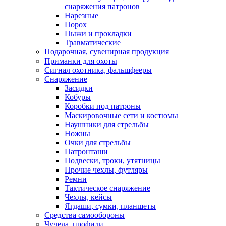
снаряжения патронов
Нарезные
Порох
Пыжи и прокладки
Травматические
Подарочная, сувенирная продукция
Приманки для охоты
Сигнал охотника, фальшфееры
Снаряжение
Засидки
Кобуры
Коробки под патроны
Маскировочные сети и костюмы
Наушники для стрельбы
Ножны
Очки для стрельбы
Патронташи
Подвески, троки, утятницы
Прочие чехлы, футляры
Ремни
Тактическое снаряжение
Чехлы, кейсы
Ягдаши, сумки, планшеты
Средства самообороны
Чучела, профили