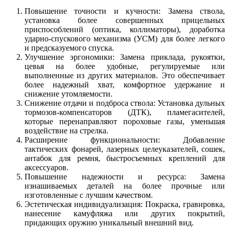
Повышение точности и кучности: Замена ствола,
установка более совершенных прицельных
приспособлений (оптика, коллиматоры), доработка
ударно-спускового механизма (УСМ) для более легкого
и предсказуемого спуска.
Улучшение эргономики: Замена приклада, рукоятки,
цевья на более удобные, регулируемые или
выполненные из других материалов. Это обеспечивает
более надежный хват, комфортное удержание и
снижение утомляемости.
Снижение отдачи и подброса ствола: Установка дульных
тормозов-компенсаторов (ДТК), пламегасителей,
которые перенаправляют пороховые газы, уменьшая
воздействие на стрелка.
Расширение функциональности: Добавление
тактических фонарей, лазерных целеуказателей, сошек,
антабок для ремня, быстросъемных креплений для
аксессуаров.
Повышение надежности и ресурса: Замена
изнашиваемых деталей на более прочные или
изготовленные с лучшим качеством.
Эстетическая индивидуализация: Покраска, гравировка,
нанесение камуфляжа или других покрытий,
придающих оружию уникальный внешний вид.