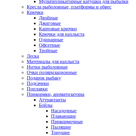
Мультипликаторные катушки для рыбалки
Кресла рыболовные, платформы и обвес
Крючки
Двойные
Джиговые
Карповые крючки
Крючки для нахлыста
Одинарные
Офсетные
Тройные
Леска
Материалы для нахлыста
Нитки рыболовные
Очки поляризационные
Подарок рыбаку
Подсачеки
Поплавки
Прикормки, ароматизаторы
Аттрактанты
Бойлы
Насадочные
Плавающие
Прикормочные
Пылящие
Тонущие