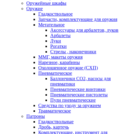
Оружейные шкафы
Оружие
Гладкоствольное
Запчасти, комплектующие для оружия
Метательное
Аксессуары для арбалетов, луков
Арбалеты
Луки
Рогатки
Стрелы , наконечники
ММГ, макеты оружия
Нарезное, карабины
Охолощенное оружие (СХП)
Пневматическое
Баллончики СО2, насосы для
пневматики
Пневматические винтовки
Пневматические пистолеты
Пули пневматические
Средства по уходу за оружием
Травматическое
Патроны
Гладкоствольные
Дробь, картечь
Комплектующие, инструмент для