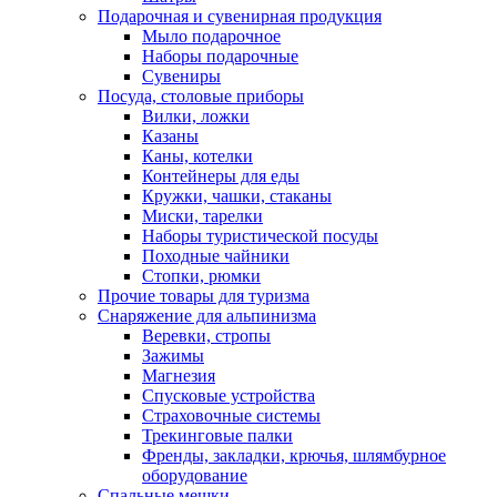
Подарочная и сувенирная продукция
Мыло подарочное
Наборы подарочные
Сувениры
Посуда, столовые приборы
Вилки, ложки
Казаны
Каны, котелки
Контейнеры для еды
Кружки, чашки, стаканы
Миски, тарелки
Наборы туристической посуды
Походные чайники
Стопки, рюмки
Прочие товары для туризма
Снаряжение для альпинизма
Веревки, стропы
Зажимы
Магнезия
Спусковые устройства
Страховочные системы
Трекинговые палки
Френды, закладки, крючья, шлямбурное
оборудование
Спальные мешки