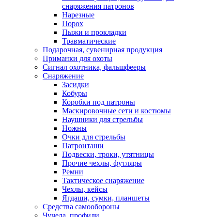
снаряжения патронов
Нарезные
Порох
Пыжи и прокладки
Травматические
Подарочная, сувенирная продукция
Приманки для охоты
Сигнал охотника, фальшфееры
Снаряжение
Засидки
Кобуры
Коробки под патроны
Маскировочные сети и костюмы
Наушники для стрельбы
Ножны
Очки для стрельбы
Патронташи
Подвески, троки, утятницы
Прочие чехлы, футляры
Ремни
Тактическое снаряжение
Чехлы, кейсы
Ягдаши, сумки, планшеты
Средства самообороны
Чучела, профили