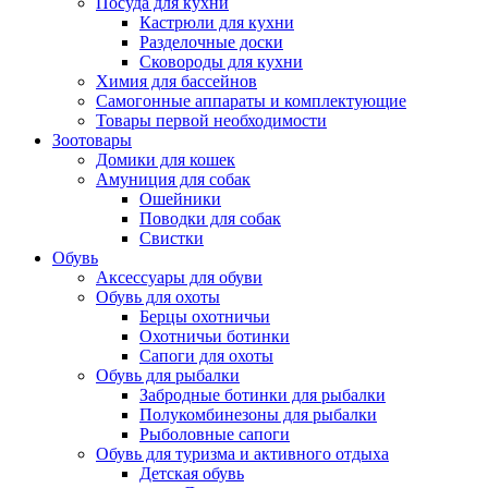
Посуда для кухни
Кастрюли для кухни
Разделочные доски
Сковороды для кухни
Химия для бассейнов
Самогонные аппараты и комплектующие
Товары первой необходимости
Зоотовары
Домики для кошек
Амуниция для собак
Ошейники
Поводки для собак
Свистки
Обувь
Аксессуары для обуви
Обувь для охоты
Берцы охотничьи
Охотничьи ботинки
Сапоги для охоты
Обувь для рыбалки
Забродные ботинки для рыбалки
Полукомбинезоны для рыбалки
Рыболовные сапоги
Обувь для туризма и активного отдыха
Детская обувь