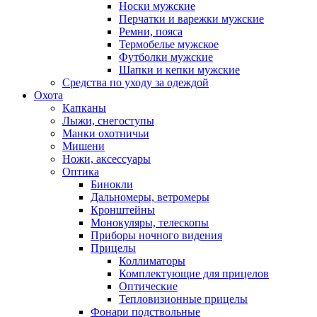
Носки мужские
Перчатки и варежки мужские
Ремни, пояса
Термобелье мужское
Футболки мужские
Шапки и кепки мужские
Средства по уходу за одеждой
Охота
Капканы
Лыжи, снегоступы
Манки охотничьи
Мишени
Ножи, аксессуары
Оптика
Бинокли
Дальномеры, ветромеры
Кронштейны
Монокуляры, телескопы
Приборы ночного видения
Прицелы
Коллиматоры
Комплектующие для прицелов
Оптические
Тепловизионные прицелы
Фонари подствольные