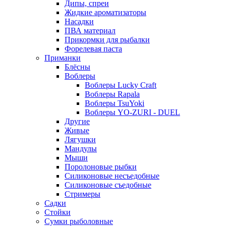
Дипы, спреи
Жидкие ароматизаторы
Насадки
ПВА материал
Прикормки для рыбалки
Форелевая паста
Приманки
Блёсны
Воблеры
Воблеры Lucky Craft
Воблеры Rapala
Воблеры TsuYoki
Воблеры YO-ZURI - DUEL
Другие
Живые
Лягушки
Мандулы
Мыши
Поролоновые рыбки
Силиконовые несъедобные
Силиконовые съедобные
Стримеры
Садки
Стойки
Сумки рыболовные