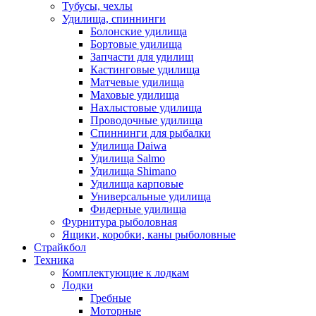
Тубусы, чехлы
Удилища, спиннинги
Болонские удилища
Бортовые удилища
Запчасти для удилищ
Кастинговые удилища
Матчевые удилища
Маховые удилища
Нахлыстовые удилища
Проводочные удилища
Спиннинги для рыбалки
Удилища Daiwa
Удилища Salmo
Удилища Shimano
Удилища карповые
Универсальные удилища
Фидерные удилища
Фурнитура рыболовная
Ящики, коробки, каны рыболовные
Страйкбол
Техника
Комплектующие к лодкам
Лодки
Гребные
Моторные