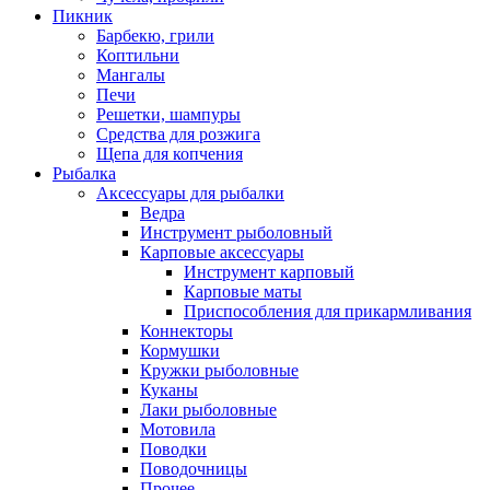
Пикник
Барбекю, грили
Коптильни
Мангалы
Печи
Решетки, шампуры
Средства для розжига
Щепа для копчения
Рыбалка
Аксессуары для рыбалки
Ведра
Инструмент рыболовный
Карповые аксессуары
Инструмент карповый
Карповые маты
Приспособления для прикармливания
Коннекторы
Кормушки
Кружки рыболовные
Куканы
Лаки рыболовные
Мотовила
Поводки
Поводочницы
Прочее