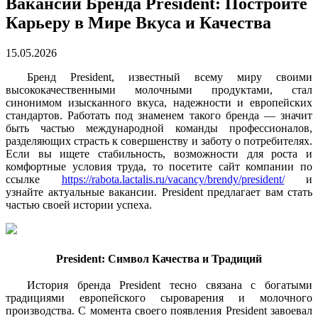
Вакансии Бренда President: Постройте
Карьеру в Мире Вкуса и Качества
15.05.2026
Бренд President, известный всему миру своими
высококачественными молочными продуктами, стал
синонимом изысканного вкуса, надежности и европейских
стандартов. Работать под знаменем такого бренда — значит
быть частью международной команды профессионалов,
разделяющих страсть к совершенству и заботу о потребителях.
Если вы ищете стабильность, возможности для роста и
комфортные условия труда, то посетите сайт компании по
ссылке
https://rabota.lactalis.ru/vacancy/brendy/president/
и
узнайте актуальные вакансии. President предлагает вам стать
частью своей истории успеха.
President: Символ Качества и Традиций
История бренда President тесно связана с богатыми
традициями европейского сыроварения и молочного
производства. С момента своего появления President завоевал