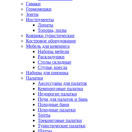
Гамаки
Гермомешки
Зонты
Инструменты
Лопаты
Топоры, пилы
Коврики туристические
Костровое оборудование
Мебель для кемпинга
Наборы мебели
Раскладушки
Столы складные
Стулья, кресла
Наборы для пикника
Палатки
Аксессуары для палаток
Кемпинговые палатки
Недорогие палатки
Печи для палаток и бань
Походные бани
Походные палатки
Тенты
Трекинговые палатки
Туристические палатки
Шатры