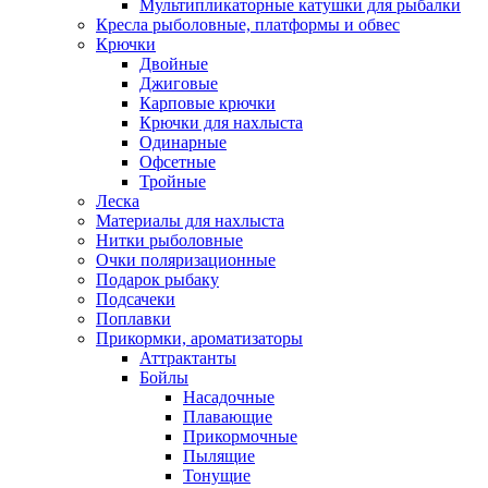
Мультипликаторные катушки для рыбалки
Кресла рыболовные, платформы и обвес
Крючки
Двойные
Джиговые
Карповые крючки
Крючки для нахлыста
Одинарные
Офсетные
Тройные
Леска
Материалы для нахлыста
Нитки рыболовные
Очки поляризационные
Подарок рыбаку
Подсачеки
Поплавки
Прикормки, ароматизаторы
Аттрактанты
Бойлы
Насадочные
Плавающие
Прикормочные
Пылящие
Тонущие