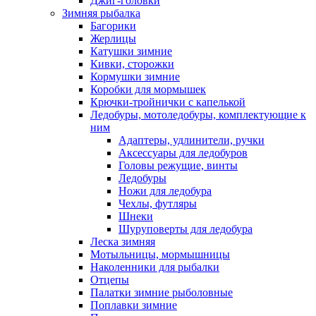
Джиг-головки
Зимняя рыбалка
Багорики
Жерлицы
Катушки зимние
Кивки, сторожки
Кормушки зимние
Коробки для мормышек
Крючки-тройнички с капелькой
Ледобуры, мотоледобуры, комплектующие к
ним
Адаптеры, удлинители, ручки
Аксессуары для ледобуров
Головы режущие, винты
Ледобуры
Ножи для ледобура
Чехлы, футляры
Шнеки
Шуруповерты для ледобура
Леска зимняя
Мотыльницы, мормышницы
Наколенники для рыбалки
Отцепы
Палатки зимние рыболовные
Поплавки зимние