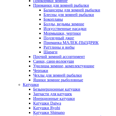
Прикормки зимние
Приманки для зимней рыбалки
Балансиры для зимней рыбалки
Блесны для зимней рыбалки
Бокоплавы
Болды, ведьмы зимние
Искусственные насадки
Мормышки, чертики
Подледный джиг
Приманка МАЛЕК-ПЫЗДРИК
Раттлины и вибы
Шараги
Прочий зимний ассортимент
Санки, сани-волокуши
Удилища зимние, комплектующие
Черпаки
Чехлы для зимней рыбалки
Ящики зимние рыболовные
Катушки
Безынерционные катушки
Запчасти для катушек
Инерционные катушки
Катушки Daiwa
Катушки Ryobi
Катушки Shimano