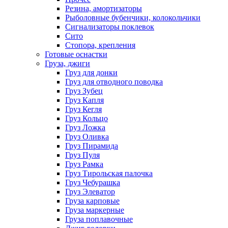
Резина, амортизаторы
Рыболовные бубенчики, колокольчики
Сигнализаторы поклевок
Сито
Стопора, крепления
Готовые оснастки
Груза, джиги
Груз для донки
Груз для отводного поводка
Груз Зубец
Груз Капля
Груз Кегля
Груз Кольцо
Груз Ложка
Груз Оливка
Груз Пирамида
Груз Пуля
Груз Рамка
Груз Тирольская палочка
Груз Чебурашка
Груз Элеватор
Груза карповые
Груза маркерные
Груза поплавочные