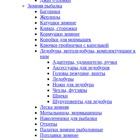
Джиг-головки
Зимняя рыбалка
Багорики
Жерлицы
Катушки зимние
Кивки, сторожки
Кормушки зимние
Коробки для мормышек
Крючки-тройнички с капелькой
Ледобуры, мотоледобуры, комплектующие к
ним
Адаптеры, удлинители, ручки
Аксессуары для ледобуров
Головы режущие, винты
Ледобуры
Ножи для ледобура
Чехлы, футляры
Шнеки
Шуруповерты для ледобура
Леска зимняя
Мотыльницы, мормышницы
Наколенники для рыбалки
Отцепы
Палатки зимние рыболовные
Поплавки зимние