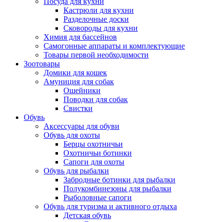
Посуда для кухни
Кастрюли для кухни
Разделочные доски
Сковороды для кухни
Химия для бассейнов
Самогонные аппараты и комплектующие
Товары первой необходимости
Зоотовары
Домики для кошек
Амуниция для собак
Ошейники
Поводки для собак
Свистки
Обувь
Аксессуары для обуви
Обувь для охоты
Берцы охотничьи
Охотничьи ботинки
Сапоги для охоты
Обувь для рыбалки
Забродные ботинки для рыбалки
Полукомбинезоны для рыбалки
Рыболовные сапоги
Обувь для туризма и активного отдыха
Детская обувь