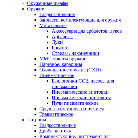
Оружейные шкафы
Оружие
Гладкоствольное
Запчасти, комплектующие для оружия
Метательное
Аксессуары для арбалетов, луков
Арбалеты
Луки
Рогатки
Стрелы , наконечники
ММГ, макеты оружия
Нарезное, карабины
Охолощенное оружие (СХП)
Пневматическое
Баллончики СО2, насосы для
пневматики
Пневматические винтовки
Пневматические пистолеты
Пули пневматические
Средства по уходу за оружием
Травматическое
Патроны
Гладкоствольные
Дробь, картечь
Комплектующие, инструмент для