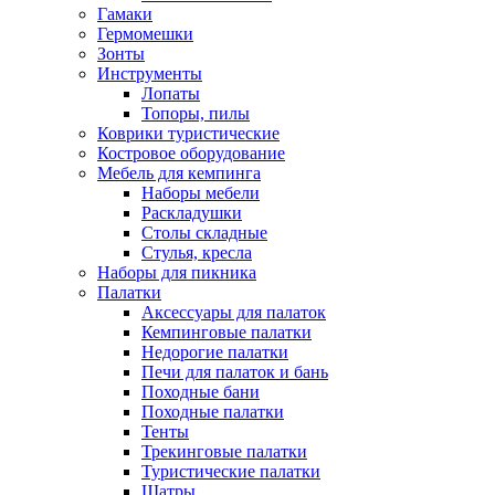
Гамаки
Гермомешки
Зонты
Инструменты
Лопаты
Топоры, пилы
Коврики туристические
Костровое оборудование
Мебель для кемпинга
Наборы мебели
Раскладушки
Столы складные
Стулья, кресла
Наборы для пикника
Палатки
Аксессуары для палаток
Кемпинговые палатки
Недорогие палатки
Печи для палаток и бань
Походные бани
Походные палатки
Тенты
Трекинговые палатки
Туристические палатки
Шатры