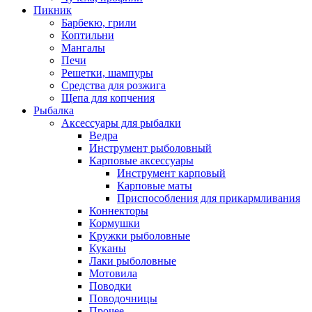
Пикник
Барбекю, грили
Коптильни
Мангалы
Печи
Решетки, шампуры
Средства для розжига
Щепа для копчения
Рыбалка
Аксессуары для рыбалки
Ведра
Инструмент рыболовный
Карповые аксессуары
Инструмент карповый
Карповые маты
Приспособления для прикармливания
Коннекторы
Кормушки
Кружки рыболовные
Куканы
Лаки рыболовные
Мотовила
Поводки
Поводочницы
Прочее