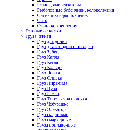
Резина, амортизаторы
Рыболовные бубенчики, колокольчики
Сигнализаторы поклевок
Сито
Стопора, крепления
Готовые оснастки
Груза, джиги
Груз для донки
Груз для отводного поводка
Груз Зубец
Груз Капля
Груз Кегля
Груз Кольцо
Груз Ложка
Груз Оливка
Груз Пирамида
Груз Пуля
Груз Рамка
Груз Тирольская палочка
Груз Чебурашка
Груз Элеватор
Груза карповые
Груза маркерные
Груза поплавочные