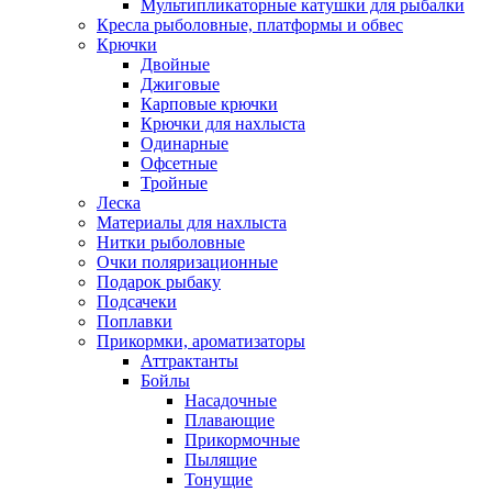
Мультипликаторные катушки для рыбалки
Кресла рыболовные, платформы и обвес
Крючки
Двойные
Джиговые
Карповые крючки
Крючки для нахлыста
Одинарные
Офсетные
Тройные
Леска
Материалы для нахлыста
Нитки рыболовные
Очки поляризационные
Подарок рыбаку
Подсачеки
Поплавки
Прикормки, ароматизаторы
Аттрактанты
Бойлы
Насадочные
Плавающие
Прикормочные
Пылящие
Тонущие