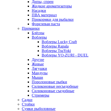
Дипы, спреи
Жидкие ароматизаторы
Насадки
ПВА материал
Прикормки для рыбалки
Форелевая паста
Приманки
Блёсны
Воблеры
Воблеры Lucky Craft
Воблеры Rapala
Воблеры TsuYoki
Воблеры YO-ZURI - DUEL
Другие
Живые
Лягушки
Мандулы
Мыши
Поролоновые рыбки
Силиконовые несъедобные
Силиконовые съедобные
Стримеры
Садки
Стойки
Сумки рыболовные