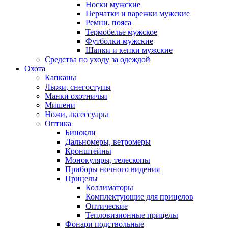
Носки мужские
Перчатки и варежки мужские
Ремни, пояса
Термобелье мужское
Футболки мужские
Шапки и кепки мужские
Средства по уходу за одеждой
Охота
Капканы
Лыжи, снегоступы
Манки охотничьи
Мишени
Ножи, аксессуары
Оптика
Бинокли
Дальномеры, ветромеры
Кронштейны
Монокуляры, телескопы
Приборы ночного видения
Прицелы
Коллиматоры
Комплектующие для прицелов
Оптические
Тепловизионные прицелы
Фонари подствольные