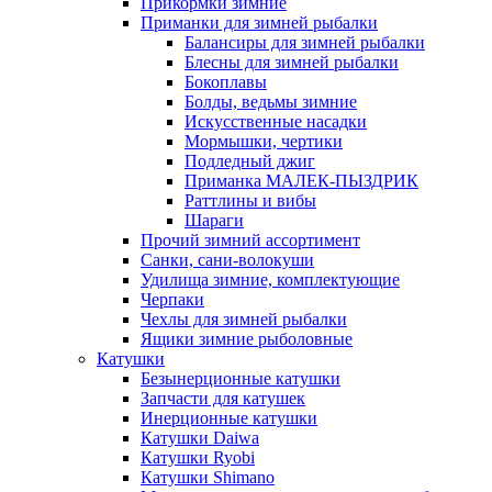
Прикормки зимние
Приманки для зимней рыбалки
Балансиры для зимней рыбалки
Блесны для зимней рыбалки
Бокоплавы
Болды, ведьмы зимние
Искусственные насадки
Мормышки, чертики
Подледный джиг
Приманка МАЛЕК-ПЫЗДРИК
Раттлины и вибы
Шараги
Прочий зимний ассортимент
Санки, сани-волокуши
Удилища зимние, комплектующие
Черпаки
Чехлы для зимней рыбалки
Ящики зимние рыболовные
Катушки
Безынерционные катушки
Запчасти для катушек
Инерционные катушки
Катушки Daiwa
Катушки Ryobi
Катушки Shimano