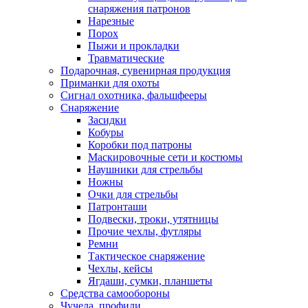
снаряжения патронов
Нарезные
Порох
Пыжи и прокладки
Травматические
Подарочная, сувенирная продукция
Приманки для охоты
Сигнал охотника, фальшфееры
Снаряжение
Засидки
Кобуры
Коробки под патроны
Маскировочные сети и костюмы
Наушники для стрельбы
Ножны
Очки для стрельбы
Патронташи
Подвески, троки, утятницы
Прочие чехлы, футляры
Ремни
Тактическое снаряжение
Чехлы, кейсы
Ягдаши, сумки, планшеты
Средства самообороны
Чучела, профили