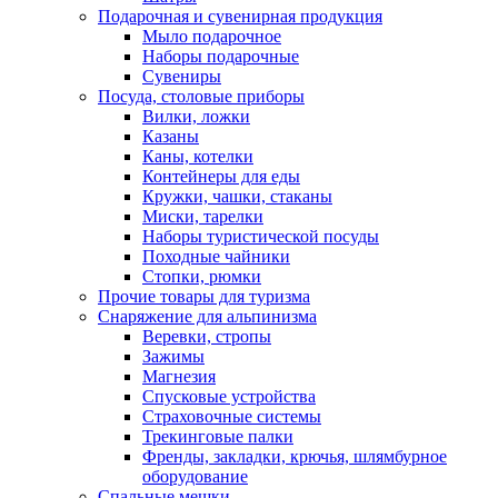
Подарочная и сувенирная продукция
Мыло подарочное
Наборы подарочные
Сувениры
Посуда, столовые приборы
Вилки, ложки
Казаны
Каны, котелки
Контейнеры для еды
Кружки, чашки, стаканы
Миски, тарелки
Наборы туристической посуды
Походные чайники
Стопки, рюмки
Прочие товары для туризма
Снаряжение для альпинизма
Веревки, стропы
Зажимы
Магнезия
Спусковые устройства
Страховочные системы
Трекинговые палки
Френды, закладки, крючья, шлямбурное
оборудование
Спальные мешки