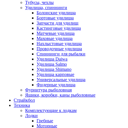
Тубусы, чехлы
Удилища, спиннинги
Болонские удилища
Бортовые удилища
Запчасти для удилищ
Кастинговые удилища
Матчевые удилища
Маховые удилища
Нахлыстовые удилища
Проводочные удилища
Спиннинги для рыбалки
Удилища Daiwa
Удилища Salmo
Удилища Shimano
Удилища карповые
Универсальные удилища
Фидерные удилища
Фурнитура рыболовная
Ящики, коробки, каны рыболовные
Страйкбол
Техника
Комплектующие к лодкам
Лодки
Гребные
Моторные