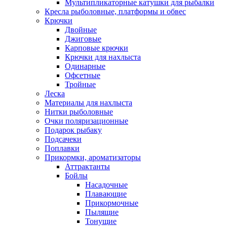
Мультипликаторные катушки для рыбалки
Кресла рыболовные, платформы и обвес
Крючки
Двойные
Джиговые
Карповые крючки
Крючки для нахлыста
Одинарные
Офсетные
Тройные
Леска
Материалы для нахлыста
Нитки рыболовные
Очки поляризационные
Подарок рыбаку
Подсачеки
Поплавки
Прикормки, ароматизаторы
Аттрактанты
Бойлы
Насадочные
Плавающие
Прикормочные
Пылящие
Тонущие