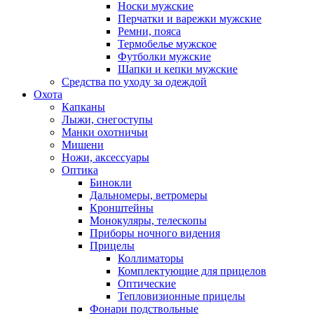
Носки мужские
Перчатки и варежки мужские
Ремни, пояса
Термобелье мужское
Футболки мужские
Шапки и кепки мужские
Средства по уходу за одеждой
Охота
Капканы
Лыжи, снегоступы
Манки охотничьи
Мишени
Ножи, аксессуары
Оптика
Бинокли
Дальномеры, ветромеры
Кронштейны
Монокуляры, телескопы
Приборы ночного видения
Прицелы
Коллиматоры
Комплектующие для прицелов
Оптические
Тепловизионные прицелы
Фонари подствольные