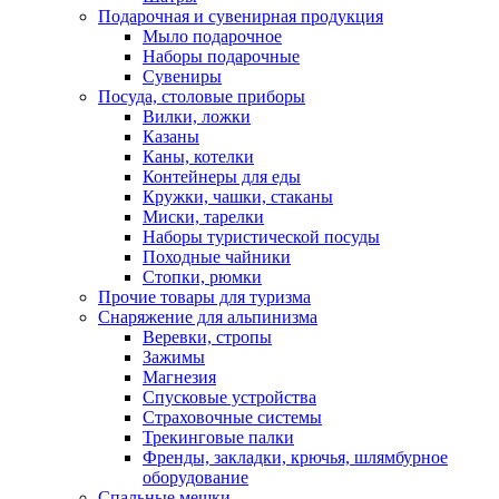
Подарочная и сувенирная продукция
Мыло подарочное
Наборы подарочные
Сувениры
Посуда, столовые приборы
Вилки, ложки
Казаны
Каны, котелки
Контейнеры для еды
Кружки, чашки, стаканы
Миски, тарелки
Наборы туристической посуды
Походные чайники
Стопки, рюмки
Прочие товары для туризма
Снаряжение для альпинизма
Веревки, стропы
Зажимы
Магнезия
Спусковые устройства
Страховочные системы
Трекинговые палки
Френды, закладки, крючья, шлямбурное
оборудование
Спальные мешки