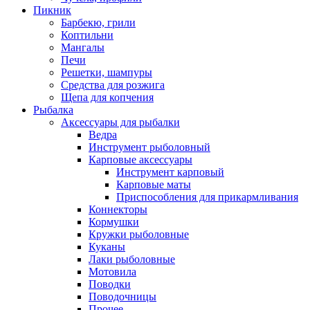
Пикник
Барбекю, грили
Коптильни
Мангалы
Печи
Решетки, шампуры
Средства для розжига
Щепа для копчения
Рыбалка
Аксессуары для рыбалки
Ведра
Инструмент рыболовный
Карповые аксессуары
Инструмент карповый
Карповые маты
Приспособления для прикармливания
Коннекторы
Кормушки
Кружки рыболовные
Куканы
Лаки рыболовные
Мотовила
Поводки
Поводочницы
Прочее