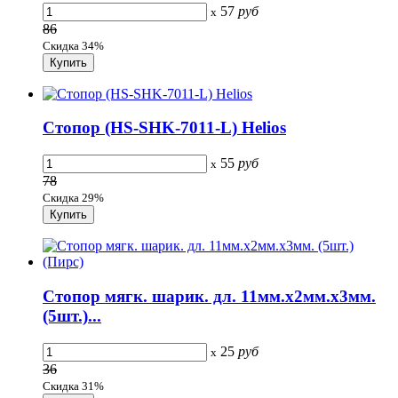
57
руб
x
86
Скидка 34%
Стопор (HS-SHK-7011-L) Helios
55
руб
x
78
Скидка 29%
Стопор мягк. шарик. дл. 11мм.х2мм.х3мм.
(5шт.)...
25
руб
x
36
Скидка 31%