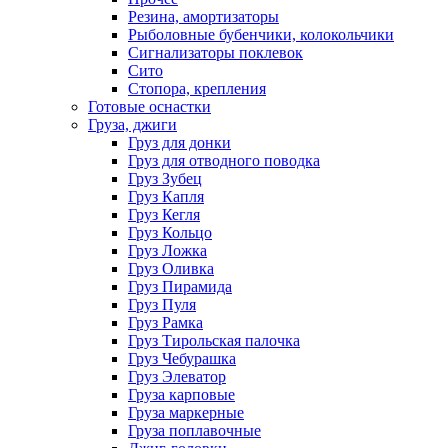
Резина, амортизаторы
Рыболовные бубенчики, колокольчики
Сигнализаторы поклевок
Сито
Стопора, крепления
Готовые оснастки
Груза, джиги
Груз для донки
Груз для отводного поводка
Груз Зубец
Груз Капля
Груз Кегля
Груз Кольцо
Груз Ложка
Груз Оливка
Груз Пирамида
Груз Пуля
Груз Рамка
Груз Тирольская палочка
Груз Чебурашка
Груз Элеватор
Груза карповые
Груза маркерные
Груза поплавочные