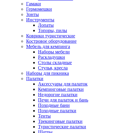
Гамаки
Гермомешки
Зонты
Инструменты
Лопаты
Топоры, пилы
Коврики туристические
Костровое оборудование
Мебель для кемпинга
Наборы мебели
Раскладушки
Столы складные
Стулья, кресла
Наборы для пикника
Палатки
Аксессуары для палаток
Кемпинговые палатки
Недорогие палатки
Печи для палаток и бань
Походные бани
Походные палатки
Тенты
Трекинговые палатки
Туристические палатки
Шатры