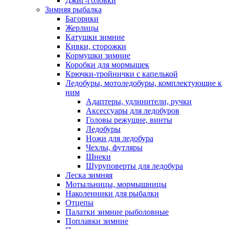
Джиг-головки
Зимняя рыбалка
Багорики
Жерлицы
Катушки зимние
Кивки, сторожки
Кормушки зимние
Коробки для мормышек
Крючки-тройнички с капелькой
Ледобуры, мотоледобуры, комплектующие к
ним
Адаптеры, удлинители, ручки
Аксессуары для ледобуров
Головы режущие, винты
Ледобуры
Ножи для ледобура
Чехлы, футляры
Шнеки
Шуруповерты для ледобура
Леска зимняя
Мотыльницы, мормышницы
Наколенники для рыбалки
Отцепы
Палатки зимние рыболовные
Поплавки зимние