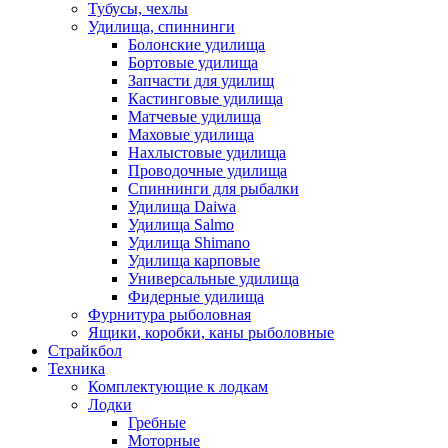
Тубусы, чехлы
Удилища, спиннинги
Болонские удилища
Бортовые удилища
Запчасти для удилищ
Кастинговые удилища
Матчевые удилища
Маховые удилища
Нахлыстовые удилища
Проводочные удилища
Спиннинги для рыбалки
Удилища Daiwa
Удилища Salmo
Удилища Shimano
Удилища карповые
Универсальные удилища
Фидерные удилища
Фурнитура рыболовная
Ящики, коробки, каны рыболовные
Страйкбол
Техника
Комплектующие к лодкам
Лодки
Гребные
Моторные