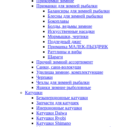
Прикормки зимние
Приманки для зимней рыбалки
Балансиры для зимней рыбалки
Блесны для зимней рыбалки
Бокоплавы
Болды, ведьмы зимние
Искусственные насадки
Мормышки, чертики
Подледный джиг
Приманка МАЛЕК-ПЫЗДРИК
Раттлины и вибы
Шараги
Прочий зимний ассортимент
Санки, сани-волокуши
Удилища зимние, комплектующие
Черпаки
Чехлы для зимней рыбалки
Ящики зимние рыболовные
Катушки
Безынерционные катушки
Запчасти для катушек
Инерционные катушки
Катушки Daiwa
Катушки Ryobi
Катушки Shimano