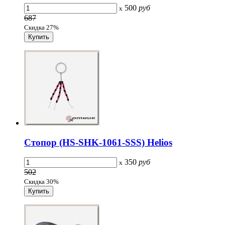
500
руб
x
687
Скидка 27%
Стопор (HS-SHK-1061-SSS) Helios
350
руб
x
502
Скидка 30%