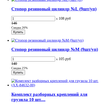
Стопор резиновый цилиндр №L (9шт/уп)
108
руб
x
146
Скидка 26%
Стопор резиновый цилиндр №M (9шт/уп)
105
руб
x
140
Скидка 25%
Комплект разборных креплений для
грузила 10 шт....