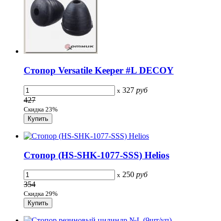
Стопор Versatile Keeper #L DECOY
327
руб
x
427
Скидка 23%
Стопор (HS-SHK-1077-SSS) Helios
250
руб
x
354
Скидка 29%