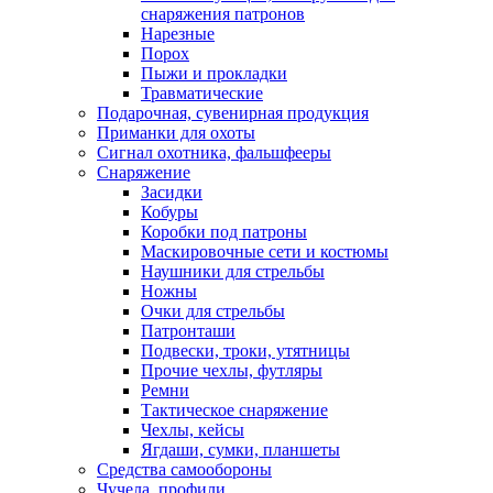
снаряжения патронов
Нарезные
Порох
Пыжи и прокладки
Травматические
Подарочная, сувенирная продукция
Приманки для охоты
Сигнал охотника, фальшфееры
Снаряжение
Засидки
Кобуры
Коробки под патроны
Маскировочные сети и костюмы
Наушники для стрельбы
Ножны
Очки для стрельбы
Патронташи
Подвески, троки, утятницы
Прочие чехлы, футляры
Ремни
Тактическое снаряжение
Чехлы, кейсы
Ягдаши, сумки, планшеты
Средства самообороны
Чучела, профили