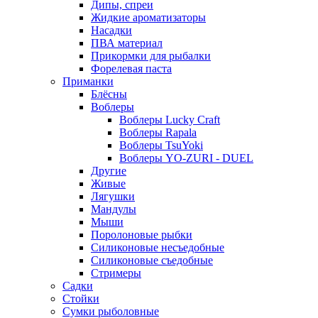
Дипы, спреи
Жидкие ароматизаторы
Насадки
ПВА материал
Прикормки для рыбалки
Форелевая паста
Приманки
Блёсны
Воблеры
Воблеры Lucky Craft
Воблеры Rapala
Воблеры TsuYoki
Воблеры YO-ZURI - DUEL
Другие
Живые
Лягушки
Мандулы
Мыши
Поролоновые рыбки
Силиконовые несъедобные
Силиконовые съедобные
Стримеры
Садки
Стойки
Сумки рыболовные