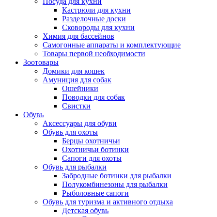
Посуда для кухни
Кастрюли для кухни
Разделочные доски
Сковороды для кухни
Химия для бассейнов
Самогонные аппараты и комплектующие
Товары первой необходимости
Зоотовары
Домики для кошек
Амуниция для собак
Ошейники
Поводки для собак
Свистки
Обувь
Аксессуары для обуви
Обувь для охоты
Берцы охотничьи
Охотничьи ботинки
Сапоги для охоты
Обувь для рыбалки
Забродные ботинки для рыбалки
Полукомбинезоны для рыбалки
Рыболовные сапоги
Обувь для туризма и активного отдыха
Детская обувь