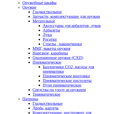
Оружейные шкафы
Оружие
Гладкоствольное
Запчасти, комплектующие для оружия
Метательное
Аксессуары для арбалетов, луков
Арбалеты
Луки
Рогатки
Стрелы , наконечники
ММГ, макеты оружия
Нарезное, карабины
Охолощенное оружие (СХП)
Пневматическое
Баллончики СО2, насосы для
пневматики
Пневматические винтовки
Пневматические пистолеты
Пули пневматические
Средства по уходу за оружием
Травматическое
Патроны
Гладкоствольные
Дробь, картечь
Комплектующие, инструмент для