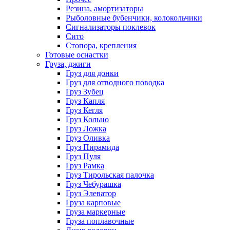
Резина, амортизаторы
Рыболовные бубенчики, колокольчики
Сигнализаторы поклевок
Сито
Стопора, крепления
Готовые оснастки
Груза, джиги
Груз для донки
Груз для отводного поводка
Груз Зубец
Груз Капля
Груз Кегля
Груз Кольцо
Груз Ложка
Груз Оливка
Груз Пирамида
Груз Пуля
Груз Рамка
Груз Тирольская палочка
Груз Чебурашка
Груз Элеватор
Груза карповые
Груза маркерные
Груза поплавочные