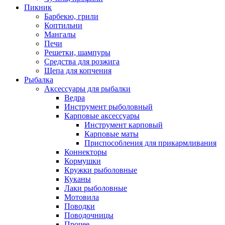
Пикник
Барбекю, грили
Коптильни
Мангалы
Печи
Решетки, шампуры
Средства для розжига
Щепа для копчения
Рыбалка
Аксессуары для рыбалки
Ведра
Инструмент рыболовный
Карповые аксессуары
Инструмент карповый
Карповые маты
Приспособления для прикармливания
Коннекторы
Кормушки
Кружки рыболовные
Куканы
Лаки рыболовные
Мотовила
Поводки
Поводочницы
Прочее