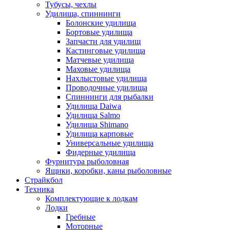
Тубусы, чехлы
Удилища, спиннинги
Болонские удилища
Бортовые удилища
Запчасти для удилищ
Кастинговые удилища
Матчевые удилища
Маховые удилища
Нахлыстовые удилища
Проводочные удилища
Спиннинги для рыбалки
Удилища Daiwa
Удилища Salmo
Удилища Shimano
Удилища карповые
Универсальные удилища
Фидерные удилища
Фурнитура рыболовная
Ящики, коробки, каны рыболовные
Страйкбол
Техника
Комплектующие к лодкам
Лодки
Гребные
Моторные