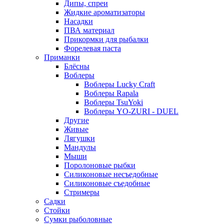
Дипы, спреи
Жидкие ароматизаторы
Насадки
ПВА материал
Прикормки для рыбалки
Форелевая паста
Приманки
Блёсны
Воблеры
Воблеры Lucky Craft
Воблеры Rapala
Воблеры TsuYoki
Воблеры YO-ZURI - DUEL
Другие
Живые
Лягушки
Мандулы
Мыши
Поролоновые рыбки
Силиконовые несъедобные
Силиконовые съедобные
Стримеры
Садки
Стойки
Сумки рыболовные