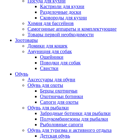
Посуда для кухни
Кастрюли для кухни
Разделочные доски
Сковороды для кухни
Химия для бассейнов
Самогонные аппараты и комплектующие
Товары первой необходимости
Зоотовары
Домики для кошек
Амуниция для собак
Ошейники
Поводки для собак
Свистки
Обувь
Аксессуары для обуви
Обувь для охоты
Берцы охотничьи
Охотничьи ботинки
Сапоги для охоты
Обувь для рыбалки
Забродные ботинки для рыбалки
Полукомбинезоны для рыбалки
Рыболовные сапоги
Обувь для туризма и активного отдыха
Детская обувь