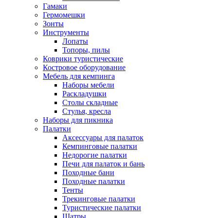
Гамаки
Гермомешки
Зонты
Инструменты
Лопаты
Топоры, пилы
Коврики туристические
Костровое оборудование
Мебель для кемпинга
Наборы мебели
Раскладушки
Столы складные
Стулья, кресла
Наборы для пикника
Палатки
Аксессуары для палаток
Кемпинговые палатки
Недорогие палатки
Печи для палаток и бань
Походные бани
Походные палатки
Тенты
Трекинговые палатки
Туристические палатки
Шатры