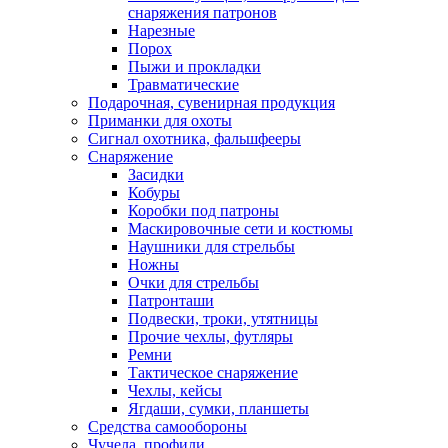
снаряжения патронов
Нарезные
Порох
Пыжи и прокладки
Травматические
Подарочная, сувенирная продукция
Приманки для охоты
Сигнал охотника, фальшфееры
Снаряжение
Засидки
Кобуры
Коробки под патроны
Маскировочные сети и костюмы
Наушники для стрельбы
Ножны
Очки для стрельбы
Патронташи
Подвески, троки, утятницы
Прочие чехлы, футляры
Ремни
Тактическое снаряжение
Чехлы, кейсы
Ягдаши, сумки, планшеты
Средства самообороны
Чучела, профили