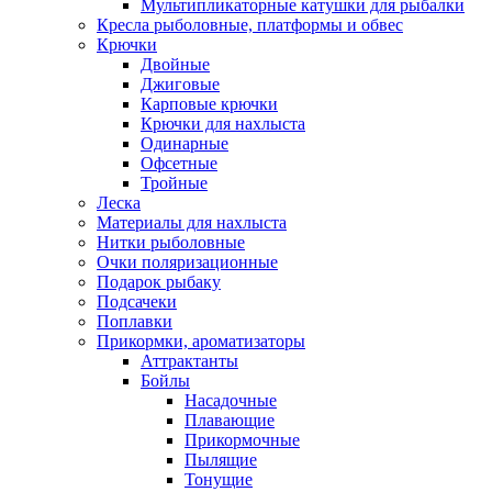
Мультипликаторные катушки для рыбалки
Кресла рыболовные, платформы и обвес
Крючки
Двойные
Джиговые
Карповые крючки
Крючки для нахлыста
Одинарные
Офсетные
Тройные
Леска
Материалы для нахлыста
Нитки рыболовные
Очки поляризационные
Подарок рыбаку
Подсачеки
Поплавки
Прикормки, ароматизаторы
Аттрактанты
Бойлы
Насадочные
Плавающие
Прикормочные
Пылящие
Тонущие