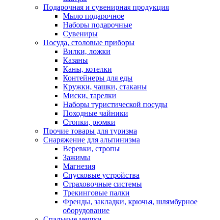
Подарочная и сувенирная продукция
Мыло подарочное
Наборы подарочные
Сувениры
Посуда, столовые приборы
Вилки, ложки
Казаны
Каны, котелки
Контейнеры для еды
Кружки, чашки, стаканы
Миски, тарелки
Наборы туристической посуды
Походные чайники
Стопки, рюмки
Прочие товары для туризма
Снаряжение для альпинизма
Веревки, стропы
Зажимы
Магнезия
Спусковые устройства
Страховочные системы
Трекинговые палки
Френды, закладки, крючья, шлямбурное
оборудование
Спальные мешки