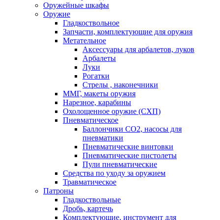
Оружейные шкафы
Оружие
Гладкоствольное
Запчасти, комплектующие для оружия
Метательное
Аксессуары для арбалетов, луков
Арбалеты
Луки
Рогатки
Стрелы , наконечники
ММГ, макеты оружия
Нарезное, карабины
Охолощенное оружие (СХП)
Пневматическое
Баллончики СО2, насосы для
пневматики
Пневматические винтовки
Пневматические пистолеты
Пули пневматические
Средства по уходу за оружием
Травматическое
Патроны
Гладкоствольные
Дробь, картечь
Комплектующие, инструмент для