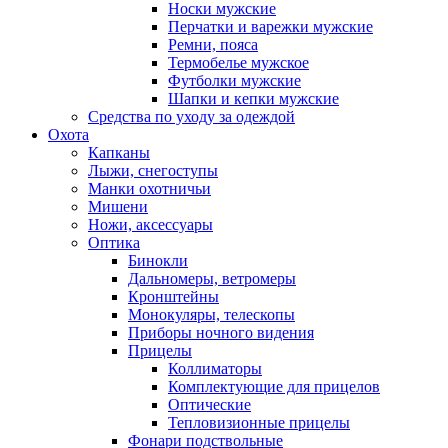
Носки мужские
Перчатки и варежки мужские
Ремни, пояса
Термобелье мужское
Футболки мужские
Шапки и кепки мужские
Средства по уходу за одеждой
Охота
Капканы
Лыжи, снегоступы
Манки охотничьи
Мишени
Ножи, аксессуары
Оптика
Бинокли
Дальномеры, ветромеры
Кронштейны
Монокуляры, телескопы
Приборы ночного видения
Прицелы
Коллиматоры
Комплектующие для прицелов
Оптические
Тепловизионные прицелы
Фонари подствольные