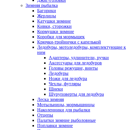
Джиг-головки
Зимняя рыбалка
Багорики
Жерлицы
Катушки зимние
Кивки, сторожки
Кормушки зимние
Коробки для мормышек
Крючки-тройнички с капелькой
Ледобуры, мотоледобуры, комплектующие к
ним
Адаптеры, удлинители, ручки
Аксессуары для ледобуров
Головы режущие, винты
Ледобуры
Ножи для ледобура
Чехлы, футляры
Шнеки
Шуруповерты для ледобура
Леска зимняя
Мотыльницы, мормышницы
Наколенники для рыбалки
Отцепы
Палатки зимние рыболовные
Поплавки зимние