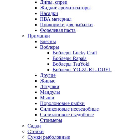
Дипы, спреи
Жидкие ароматизаторы
Насадки
ПВА материал
Прикормки для рыбалки
Форелевая паста
Приманки
Блёсны
Воблеры
Воблеры Lucky Craft
Воблеры Rapala
Воблеры TsuYoki
Воблеры YO-ZURI - DUEL
Другие
Живые
Лягушки
Мандулы
Мыши
Поролоновые рыбки
Силиконовые несъедобные
Силиконовые съедобные
Стримеры
Садки
Стойки
Сумки рыболовные