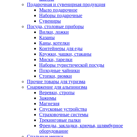
Подарочная и сувенирная продукция
Мыло подарочное
Наборы подарочные
Сувениры
Посуда, столовые приборы
Вилки, ложки
Казаны
Каны, котелки
Контейнеры для еды
Кружки, чашки, стаканы
Миски, тарелки
Наборы туристической посуды
Походные чайники
Стопки, рюмки
Прочие товары для туризма
Снаряжение для альпинизма
Веревки, стропы
Зажимы
Магнезия
Спусковые устройства
Страховочные системы
Трекинговые палки
Френды, закладки, крючья, шлямбурное
оборудование
Спальные мешки