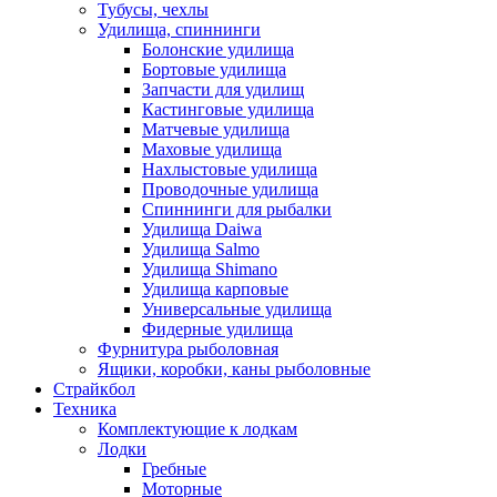
Тубусы, чехлы
Удилища, спиннинги
Болонские удилища
Бортовые удилища
Запчасти для удилищ
Кастинговые удилища
Матчевые удилища
Маховые удилища
Нахлыстовые удилища
Проводочные удилища
Спиннинги для рыбалки
Удилища Daiwa
Удилища Salmo
Удилища Shimano
Удилища карповые
Универсальные удилища
Фидерные удилища
Фурнитура рыболовная
Ящики, коробки, каны рыболовные
Страйкбол
Техника
Комплектующие к лодкам
Лодки
Гребные
Моторные