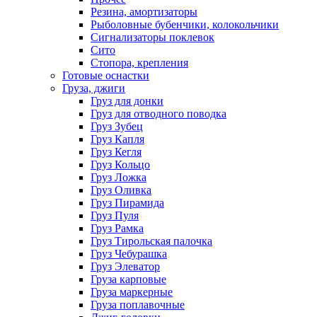
Резина, амортизаторы
Рыболовные бубенчики, колокольчики
Сигнализаторы поклевок
Сито
Стопора, крепления
Готовые оснастки
Груза, джиги
Груз для донки
Груз для отводного поводка
Груз Зубец
Груз Капля
Груз Кегля
Груз Кольцо
Груз Ложка
Груз Оливка
Груз Пирамида
Груз Пуля
Груз Рамка
Груз Тирольская палочка
Груз Чебурашка
Груз Элеватор
Груза карповые
Груза маркерные
Груза поплавочные