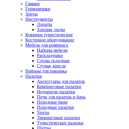
Гамаки
Гермомешки
Зонты
Инструменты
Лопаты
Топоры, пилы
Коврики туристические
Костровое оборудование
Мебель для кемпинга
Наборы мебели
Раскладушки
Столы складные
Стулья, кресла
Наборы для пикника
Палатки
Аксессуары для палаток
Кемпинговые палатки
Недорогие палатки
Печи для палаток и бань
Походные бани
Походные палатки
Тенты
Трекинговые палатки
Туристические палатки
Шатры