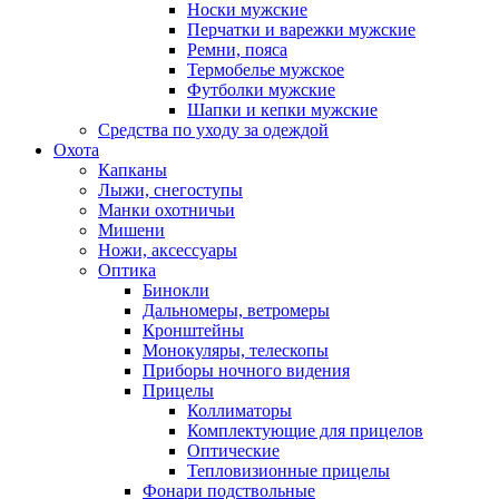
Носки мужские
Перчатки и варежки мужские
Ремни, пояса
Термобелье мужское
Футболки мужские
Шапки и кепки мужские
Средства по уходу за одеждой
Охота
Капканы
Лыжи, снегоступы
Манки охотничьи
Мишени
Ножи, аксессуары
Оптика
Бинокли
Дальномеры, ветромеры
Кронштейны
Монокуляры, телескопы
Приборы ночного видения
Прицелы
Коллиматоры
Комплектующие для прицелов
Оптические
Тепловизионные прицелы
Фонари подствольные