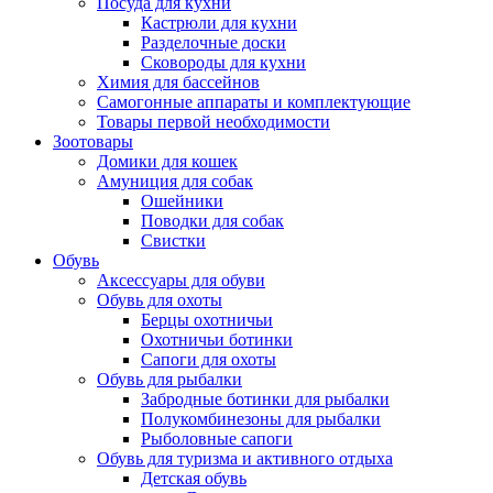
Посуда для кухни
Кастрюли для кухни
Разделочные доски
Сковороды для кухни
Химия для бассейнов
Самогонные аппараты и комплектующие
Товары первой необходимости
Зоотовары
Домики для кошек
Амуниция для собак
Ошейники
Поводки для собак
Свистки
Обувь
Аксессуары для обуви
Обувь для охоты
Берцы охотничьи
Охотничьи ботинки
Сапоги для охоты
Обувь для рыбалки
Забродные ботинки для рыбалки
Полукомбинезоны для рыбалки
Рыболовные сапоги
Обувь для туризма и активного отдыха
Детская обувь