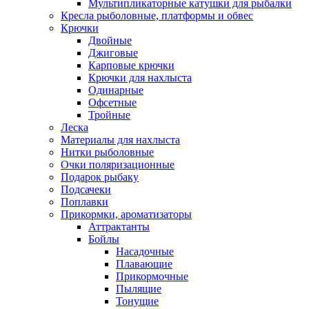
Мультипликаторные катушки для рыбалки
Кресла рыболовные, платформы и обвес
Крючки
Двойные
Джиговые
Карповые крючки
Крючки для нахлыста
Одинарные
Офсетные
Тройные
Леска
Материалы для нахлыста
Нитки рыболовные
Очки поляризационные
Подарок рыбаку
Подсачеки
Поплавки
Прикормки, ароматизаторы
Аттрактанты
Бойлы
Насадочные
Плавающие
Прикормочные
Пылящие
Тонущие