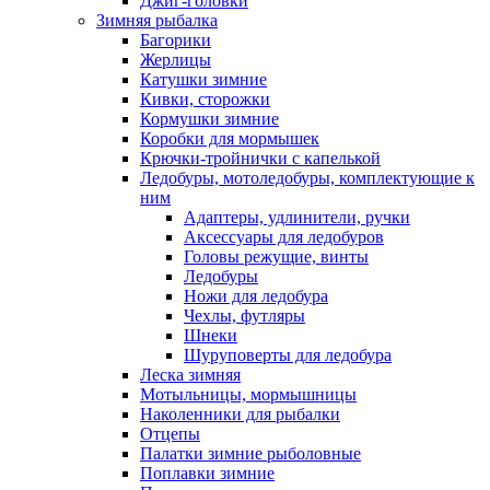
Джиг-головки
Зимняя рыбалка
Багорики
Жерлицы
Катушки зимние
Кивки, сторожки
Кормушки зимние
Коробки для мормышек
Крючки-тройнички с капелькой
Ледобуры, мотоледобуры, комплектующие к
ним
Адаптеры, удлинители, ручки
Аксессуары для ледобуров
Головы режущие, винты
Ледобуры
Ножи для ледобура
Чехлы, футляры
Шнеки
Шуруповерты для ледобура
Леска зимняя
Мотыльницы, мормышницы
Наколенники для рыбалки
Отцепы
Палатки зимние рыболовные
Поплавки зимние