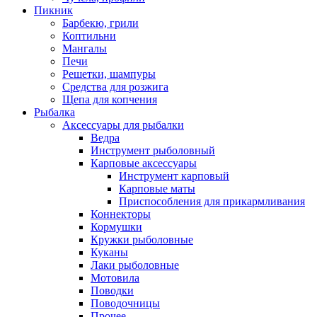
Пикник
Барбекю, грили
Коптильни
Мангалы
Печи
Решетки, шампуры
Средства для розжига
Щепа для копчения
Рыбалка
Аксессуары для рыбалки
Ведра
Инструмент рыболовный
Карповые аксессуары
Инструмент карповый
Карповые маты
Приспособления для прикармливания
Коннекторы
Кормушки
Кружки рыболовные
Куканы
Лаки рыболовные
Мотовила
Поводки
Поводочницы
Прочее