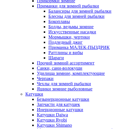
Прикормки зимние
Приманки для зимней рыбалки
Балансиры для зимней рыбалки
Блесны для зимней рыбалки
Бокоплавы
Болды, ведьмы зимние
Искусственные насадки
Мормышки, чертики
Подледный джиг
Приманка МАЛЕК-ПЫЗДРИК
Раттлины и вибы
Шараги
Прочий зимний ассортимент
Санки, сани-волокуши
Удилища зимние, комплектующие
Черпаки
Чехлы для зимней рыбалки
Ящики зимние рыболовные
Катушки
Безынерционные катушки
Запчасти для катушек
Инерционные катушки
Катушки Daiwa
Катушки Ryobi
Катушки Shimano