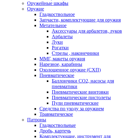
Оружейные шкафы
Оружие
Гладкоствольное
Запчасти, комплектующие для оружия
Метательное
Аксессуары для арбалетов, луков
Арбалеты
Луки
Рогатки
Стрелы , наконечники
ММГ, макеты оружия
Нарезное, карабины
Охолощенное оружие (СХП)
Пневматическое
Баллончики СО2, насосы для
пневматики
Пневматические винтовки
Пневматические пистолеты
Пули пневматические
Средства по уходу за оружием
Травматическое
Патроны
Гладкоствольные
Дробь, картечь
Комплектующие, инструмент для