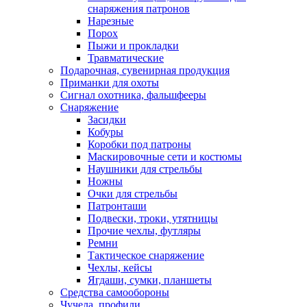
снаряжения патронов
Нарезные
Порох
Пыжи и прокладки
Травматические
Подарочная, сувенирная продукция
Приманки для охоты
Сигнал охотника, фальшфееры
Снаряжение
Засидки
Кобуры
Коробки под патроны
Маскировочные сети и костюмы
Наушники для стрельбы
Ножны
Очки для стрельбы
Патронташи
Подвески, троки, утятницы
Прочие чехлы, футляры
Ремни
Тактическое снаряжение
Чехлы, кейсы
Ягдаши, сумки, планшеты
Средства самообороны
Чучела, профили