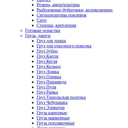
Резина, амортизаторы
Рыболовные бубенчики, колокольчики
Сигнализаторы поклевок
Сито
Стопора, крепления
Готовые оснастки
Груза, джиги
Груз для донки
Груз для отводного поводка
Груз Зубец
Груз Капля
Груз Кегля
Груз Кольцо
Груз Ложка
Груз Оливка
Груз Пирамида
Груз Пуля
Груз Рамка
Груз Тирольская палочка
Груз Чебурашка
Груз Элеватор
Груза карповые
Груза маркерные
Груза поплавочные