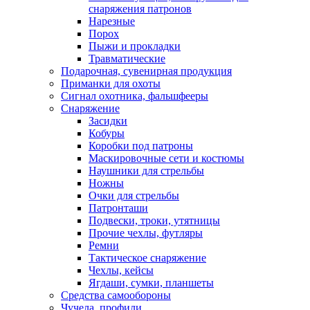
снаряжения патронов
Нарезные
Порох
Пыжи и прокладки
Травматические
Подарочная, сувенирная продукция
Приманки для охоты
Сигнал охотника, фальшфееры
Снаряжение
Засидки
Кобуры
Коробки под патроны
Маскировочные сети и костюмы
Наушники для стрельбы
Ножны
Очки для стрельбы
Патронташи
Подвески, троки, утятницы
Прочие чехлы, футляры
Ремни
Тактическое снаряжение
Чехлы, кейсы
Ягдаши, сумки, планшеты
Средства самообороны
Чучела, профили