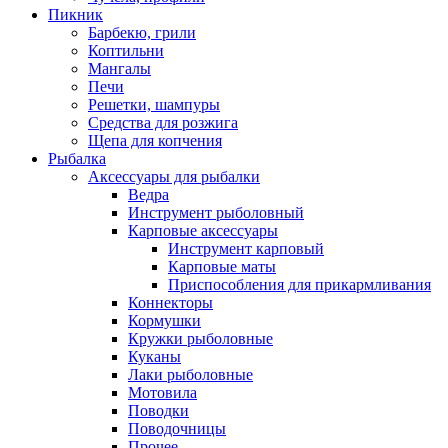
Пикник
Барбекю, грили
Коптильни
Мангалы
Печи
Решетки, шампуры
Средства для розжига
Щепа для копчения
Рыбалка
Аксессуары для рыбалки
Ведра
Инструмент рыболовный
Карповые аксессуары
Инструмент карповый
Карповые маты
Приспособления для прикармливания
Коннекторы
Кормушки
Кружки рыболовные
Куканы
Лаки рыболовные
Мотовила
Поводки
Поводочницы
Прочее