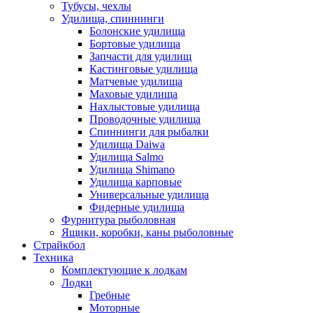
Тубусы, чехлы
Удилища, спиннинги
Болонские удилища
Бортовые удилища
Запчасти для удилищ
Кастинговые удилища
Матчевые удилища
Маховые удилища
Нахлыстовые удилища
Проводочные удилища
Спиннинги для рыбалки
Удилища Daiwa
Удилища Salmo
Удилища Shimano
Удилища карповые
Универсальные удилища
Фидерные удилища
Фурнитура рыболовная
Ящики, коробки, каны рыболовные
Страйкбол
Техника
Комплектующие к лодкам
Лодки
Гребные
Моторные