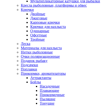
Мультипликаторные катушки для рыбалки
Кресла рыболовные, платформы и обвес
Крючки
Двойные
Джиговые
Карповые крючки
Крючки для нахлыста
Одинарные
Офсетные
Тройные
Леска
Материалы для нахлыста
Нитки рыболовные
Очки поляризационные
Подарок рыбаку
Подсачеки
Поплавки
Прикормки, ароматизаторы
Аттрактанты
Бойлы
Насадочные
Плавающие
Прикормочные
Пылящие
Тонущие