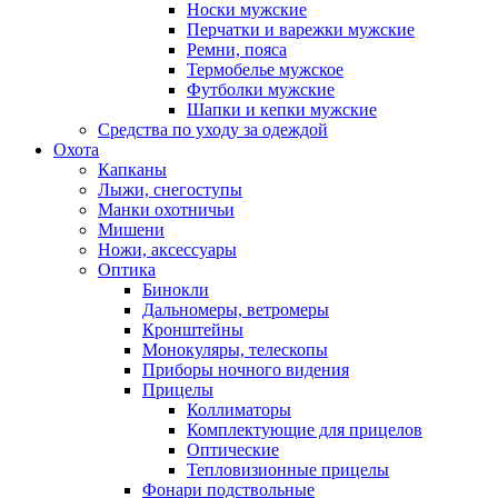
Носки мужские
Перчатки и варежки мужские
Ремни, пояса
Термобелье мужское
Футболки мужские
Шапки и кепки мужские
Средства по уходу за одеждой
Охота
Капканы
Лыжи, снегоступы
Манки охотничьи
Мишени
Ножи, аксессуары
Оптика
Бинокли
Дальномеры, ветромеры
Кронштейны
Монокуляры, телескопы
Приборы ночного видения
Прицелы
Коллиматоры
Комплектующие для прицелов
Оптические
Тепловизионные прицелы
Фонари подствольные