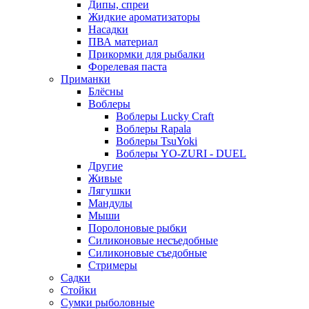
Дипы, спреи
Жидкие ароматизаторы
Насадки
ПВА материал
Прикормки для рыбалки
Форелевая паста
Приманки
Блёсны
Воблеры
Воблеры Lucky Craft
Воблеры Rapala
Воблеры TsuYoki
Воблеры YO-ZURI - DUEL
Другие
Живые
Лягушки
Мандулы
Мыши
Поролоновые рыбки
Силиконовые несъедобные
Силиконовые съедобные
Стримеры
Садки
Стойки
Сумки рыболовные