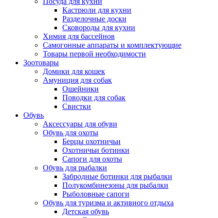
Посуда для кухни
Кастрюли для кухни
Разделочные доски
Сковороды для кухни
Химия для бассейнов
Самогонные аппараты и комплектующие
Товары первой необходимости
Зоотовары
Домики для кошек
Амуниция для собак
Ошейники
Поводки для собак
Свистки
Обувь
Аксессуары для обуви
Обувь для охоты
Берцы охотничьи
Охотничьи ботинки
Сапоги для охоты
Обувь для рыбалки
Забродные ботинки для рыбалки
Полукомбинезоны для рыбалки
Рыболовные сапоги
Обувь для туризма и активного отдыха
Детская обувь