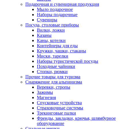
Подарочная и сувенирная продукция
Мыло подарочное
Наборы подарочные
Сувениры
Посуда, столовые приборы
Вилки, ложки
Казаны
Каны, котелки
Контейнеры для еды
Кружки, чашки, стаканы
Миски, тарелки
Наборы туристической посуды
Походные чайники
Стопки, рюмки
Прочие товары для туризма
Снаряжение для альпинизма
Веревки, стропы
Зажимы
Магнезия
Спусковые устройства
Страховочные системы
Трекинговые палки
Френды, закладки, крючья, шлямбурное
оборудование
Спальные мешки