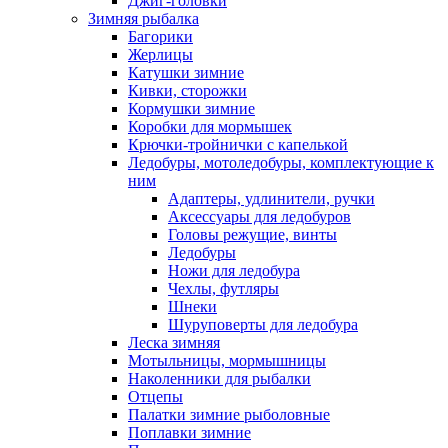
Джиг-головки
Зимняя рыбалка
Багорики
Жерлицы
Катушки зимние
Кивки, сторожки
Кормушки зимние
Коробки для мормышек
Крючки-тройнички с капелькой
Ледобуры, мотоледобуры, комплектующие к
ним
Адаптеры, удлинители, ручки
Аксессуары для ледобуров
Головы режущие, винты
Ледобуры
Ножи для ледобура
Чехлы, футляры
Шнеки
Шуруповерты для ледобура
Леска зимняя
Мотыльницы, мормышницы
Наколенники для рыбалки
Отцепы
Палатки зимние рыболовные
Поплавки зимние