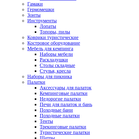
Гамаки
Гермомешки
Зонты
Инструменты
Лопаты
Топоры, пилы
Коврики туристические
Костровое оборудование
Мебель для кемпинга
Наборы мебели
Раскладушки
Столы складные
Стулья, кресла
Наборы для пикника
Палатки
Аксессуары для палаток
Кемпинговые палатки
Недорогие палатки
Печи для палаток и бань
Походные бани
Походные палатки
Тенты
Трекинговые палатки
Туристические палатки
Шатры