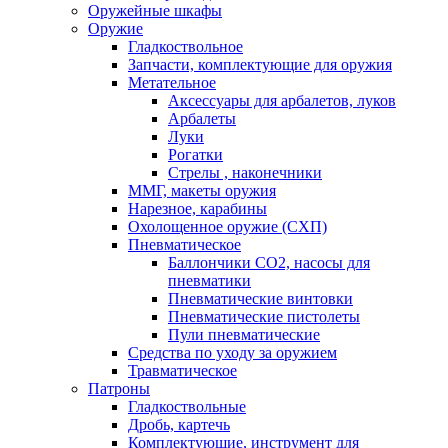
Оружейные шкафы
Оружие
Гладкоствольное
Запчасти, комплектующие для оружия
Метательное
Аксессуары для арбалетов, луков
Арбалеты
Луки
Рогатки
Стрелы , наконечники
ММГ, макеты оружия
Нарезное, карабины
Охолощенное оружие (СХП)
Пневматическое
Баллончики СО2, насосы для
пневматики
Пневматические винтовки
Пневматические пистолеты
Пули пневматические
Средства по уходу за оружием
Травматическое
Патроны
Гладкоствольные
Дробь, картечь
Комплектующие, инструмент для