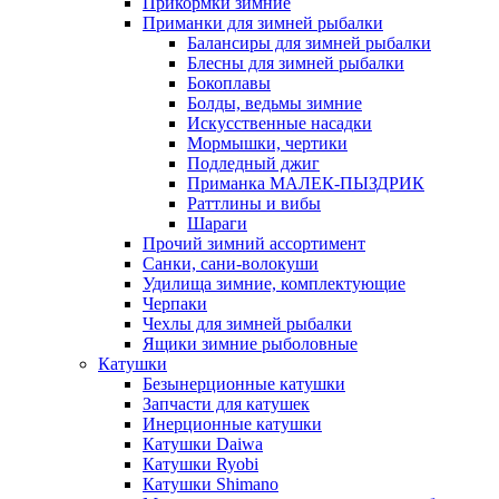
Прикормки зимние
Приманки для зимней рыбалки
Балансиры для зимней рыбалки
Блесны для зимней рыбалки
Бокоплавы
Болды, ведьмы зимние
Искусственные насадки
Мормышки, чертики
Подледный джиг
Приманка МАЛЕК-ПЫЗДРИК
Раттлины и вибы
Шараги
Прочий зимний ассортимент
Санки, сани-волокуши
Удилища зимние, комплектующие
Черпаки
Чехлы для зимней рыбалки
Ящики зимние рыболовные
Катушки
Безынерционные катушки
Запчасти для катушек
Инерционные катушки
Катушки Daiwa
Катушки Ryobi
Катушки Shimano