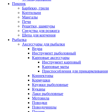
Пикник
Барбекю, грили
Коптильни
Мангалы
Печи
Решетки, шампуры
Средства для розжига
Щепа для копчения
Рыбалка
Аксессуары для рыбалки
Ведра
Инструмент рыболовный
Карповые аксессуары
Инструмент карповый
Карповые маты
Приспособления для прикармливания
Коннекторы
Кормушки
Кружки рыболовные
Куканы
Лаки рыболовные
Мотовила
Поводки
Поводочницы
Прочее