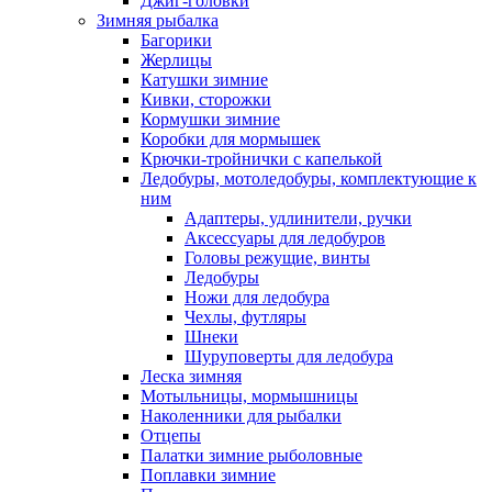
Джиг-головки
Зимняя рыбалка
Багорики
Жерлицы
Катушки зимние
Кивки, сторожки
Кормушки зимние
Коробки для мормышек
Крючки-тройнички с капелькой
Ледобуры, мотоледобуры, комплектующие к
ним
Адаптеры, удлинители, ручки
Аксессуары для ледобуров
Головы режущие, винты
Ледобуры
Ножи для ледобура
Чехлы, футляры
Шнеки
Шуруповерты для ледобура
Леска зимняя
Мотыльницы, мормышницы
Наколенники для рыбалки
Отцепы
Палатки зимние рыболовные
Поплавки зимние