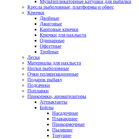
Мультипликаторные катушки для рыбалки
Кресла рыболовные, платформы и обвес
Крючки
Двойные
Джиговые
Карповые крючки
Крючки для нахлыста
Одинарные
Офсетные
Тройные
Леска
Материалы для нахлыста
Нитки рыболовные
Очки поляризационные
Подарок рыбаку
Подсачеки
Поплавки
Прикормки, ароматизаторы
Аттрактанты
Бойлы
Насадочные
Плавающие
Прикормочные
Пылящие
Тонущие