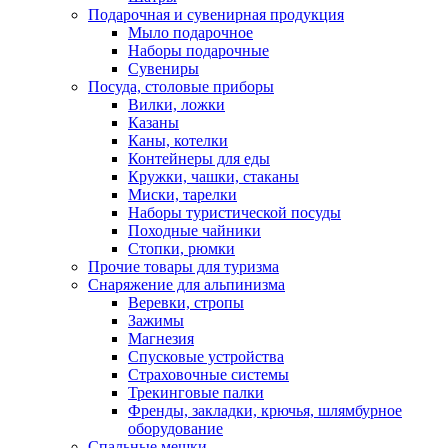
Подарочная и сувенирная продукция
Мыло подарочное
Наборы подарочные
Сувениры
Посуда, столовые приборы
Вилки, ложки
Казаны
Каны, котелки
Контейнеры для еды
Кружки, чашки, стаканы
Миски, тарелки
Наборы туристической посуды
Походные чайники
Стопки, рюмки
Прочие товары для туризма
Снаряжение для альпинизма
Веревки, стропы
Зажимы
Магнезия
Спусковые устройства
Страховочные системы
Трекинговые палки
Френды, закладки, крючья, шлямбурное
оборудование
Спальные мешки