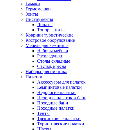
Гамаки
Гермомешки
Зонты
Инструменты
Лопаты
Топоры, пилы
Коврики туристические
Костровое оборудование
Мебель для кемпинга
Наборы мебели
Раскладушки
Столы складные
Стулья, кресла
Наборы для пикника
Палатки
Аксессуары для палаток
Кемпинговые палатки
Недорогие палатки
Печи для палаток и бань
Походные бани
Походные палатки
Тенты
Трекинговые палатки
Туристические палатки
Шатры