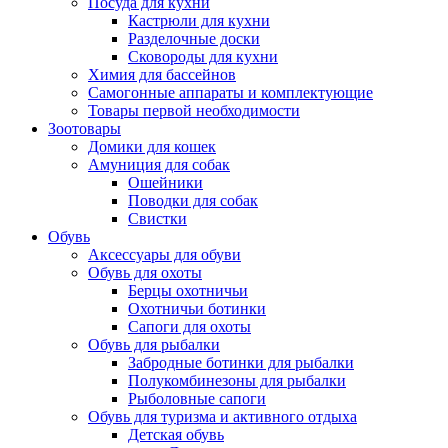
Посуда для кухни
Кастрюли для кухни
Разделочные доски
Сковороды для кухни
Химия для бассейнов
Самогонные аппараты и комплектующие
Товары первой необходимости
Зоотовары
Домики для кошек
Амуниция для собак
Ошейники
Поводки для собак
Свистки
Обувь
Аксессуары для обуви
Обувь для охоты
Берцы охотничьи
Охотничьи ботинки
Сапоги для охоты
Обувь для рыбалки
Забродные ботинки для рыбалки
Полукомбинезоны для рыбалки
Рыболовные сапоги
Обувь для туризма и активного отдыха
Детская обувь