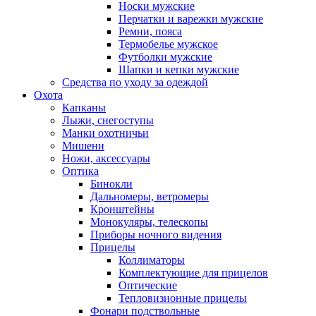
Носки мужские
Перчатки и варежки мужские
Ремни, пояса
Термобелье мужское
Футболки мужские
Шапки и кепки мужские
Средства по уходу за одеждой
Охота
Капканы
Лыжи, снегоступы
Манки охотничьи
Мишени
Ножи, аксессуары
Оптика
Бинокли
Дальномеры, ветромеры
Кронштейны
Монокуляры, телескопы
Приборы ночного видения
Прицелы
Коллиматоры
Комплектующие для прицелов
Оптические
Тепловизионные прицелы
Фонари подствольные