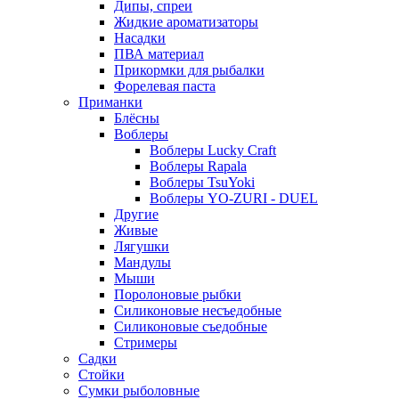
Дипы, спреи
Жидкие ароматизаторы
Насадки
ПВА материал
Прикормки для рыбалки
Форелевая паста
Приманки
Блёсны
Воблеры
Воблеры Lucky Craft
Воблеры Rapala
Воблеры TsuYoki
Воблеры YO-ZURI - DUEL
Другие
Живые
Лягушки
Мандулы
Мыши
Поролоновые рыбки
Силиконовые несъедобные
Силиконовые съедобные
Стримеры
Садки
Стойки
Сумки рыболовные