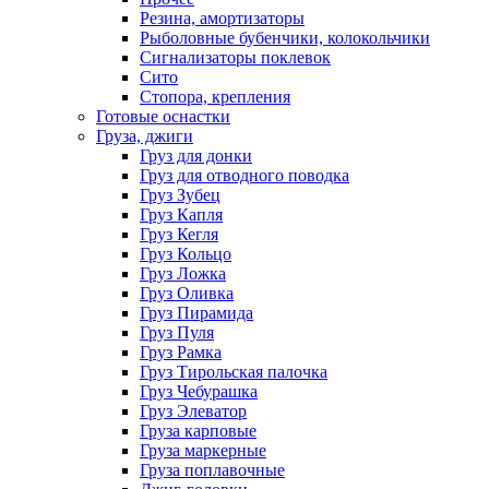
Резина, амортизаторы
Рыболовные бубенчики, колокольчики
Сигнализаторы поклевок
Сито
Стопора, крепления
Готовые оснастки
Груза, джиги
Груз для донки
Груз для отводного поводка
Груз Зубец
Груз Капля
Груз Кегля
Груз Кольцо
Груз Ложка
Груз Оливка
Груз Пирамида
Груз Пуля
Груз Рамка
Груз Тирольская палочка
Груз Чебурашка
Груз Элеватор
Груза карповые
Груза маркерные
Груза поплавочные