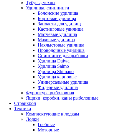
Тубусы, чехлы
Удилища, спиннинги
Болонские удилища
Бортовые удилища
Запчасти для удилищ
Кастинговые удилища
Матчевые удилища
Маховые удилища
Нахлыстовые удилища
Проводочные удилища
Спиннинги для рыбалки
Удилища Daiwa
Удилища Salmo
Удилища Shimano
Удилища карповые
Универсальные удилища
Фидерные удилища
Фурнитура рыболовная
Ящики, коробки, каны рыболовные
Страйкбол
Техника
Комплектующие к лодкам
Лодки
Гребные
Моторные