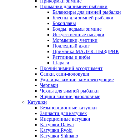
Прикормки зимние
Приманки для зимней рыбалки
Балансиры для зимней рыбалки
Блесны для зимней рыбалки
Бокоплавы
Болды, ведьмы зимние
Искусственные насадки
Мормышки, чертики
Подледный джиг
Приманка МАЛЕК-ПЫЗДРИК
Раттлины и вибы
Шараги
Прочий зимний ассортимент
Санки, сани-волокуши
Удилища зимние, комплектующие
Черпаки
Чехлы для зимней рыбалки
Ящики зимние рыболовные
Катушки
Безынерционные катушки
Запчасти для катушек
Инерционные катушки
Катушки Daiwa
Катушки Ryobi
Катушки Shimano