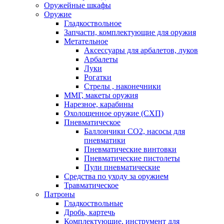
Оружейные шкафы
Оружие
Гладкоствольное
Запчасти, комплектующие для оружия
Метательное
Аксессуары для арбалетов, луков
Арбалеты
Луки
Рогатки
Стрелы , наконечники
ММГ, макеты оружия
Нарезное, карабины
Охолощенное оружие (СХП)
Пневматическое
Баллончики СО2, насосы для
пневматики
Пневматические винтовки
Пневматические пистолеты
Пули пневматические
Средства по уходу за оружием
Травматическое
Патроны
Гладкоствольные
Дробь, картечь
Комплектующие, инструмент для