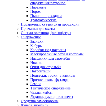
снаряжения патронов
Нарезные
Порох
Пыжи и прокладки
Травматические
Подарочная, сувенирная продукция
Приманки для охоты
Сигнал охотника, фальшфееры
Снаряжение
Засидки
Кобуры
Коробки под патроны
Маскировочные сети и костюмы
Наушники для стрельбы
Ножны
Очки для стрельбы
Патронташи
Подвески, троки, утятницы
Прочие чехлы, футляры
Ремни
Тактическое снаряжение
Чехлы, кейсы
Ягдаши, сумки, планшеты
Средства самообороны
Чучела, профили