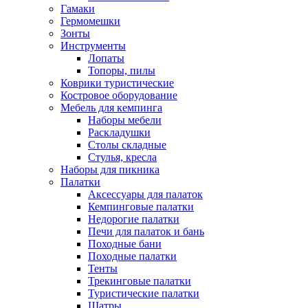
Гамаки
Гермомешки
Зонты
Инструменты
Лопаты
Топоры, пилы
Коврики туристические
Костровое оборудование
Мебель для кемпинга
Наборы мебели
Раскладушки
Столы складные
Стулья, кресла
Наборы для пикника
Палатки
Аксессуары для палаток
Кемпинговые палатки
Недорогие палатки
Печи для палаток и бань
Походные бани
Походные палатки
Тенты
Трекинговые палатки
Туристические палатки
Шатры