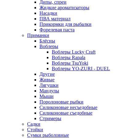
Дипы, спреи
Жидкие ароматизаторы
Насадки
ПВА материал
Прикормки для рыбалки
Форелевая паста
Приманки
Блёсны
Воблеры
Воблеры Lucky Craft
Воблеры Rapala
Воблеры TsuYoki
Воблеры YO-ZURI - DUEL
Другие
Живые
Лягушки
Мандулы
Мыши
Поролоновые рыбки
Силиконовые несъедобные
Силиконовые съедобные
Стримеры
Садки
Стойки
Сумки рыболовные