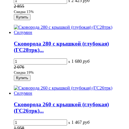
2 425
руб
x
2 855
Скидка 15%
Сковорода 280 с крышкой (глубокая)
(ГС28тpк)...
1 680
руб
x
2 076
Скидка 19%
Сковорода 260 с крышкой (глубокая)
(ГС26тpк)...
1 467
руб
x
1 958