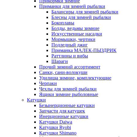
Прикормки зимние
Приманки для зимней рыбалки
Балансиры для зимней рыбалки
Блесны для зимней рыбалки
Бокоплавы
Болды, ведьмы зимние
Искусственные насадки
Мормышки, чертики
Подледный джиг
Приманка МАЛЕК-ПЫЗДРИК
Раттлины и вибы
Шараги
Прочий зимний ассортимент
Санки, сани-волокуши
Удилища зимние, комплектующие
Черпаки
Чехлы для зимней рыбалки
Ящики зимние рыболовные
Катушки
Безынерционные катушки
Запчасти для катушек
Инерционные катушки
Катушки Daiwa
Катушки Ryobi
Катушки Shimano