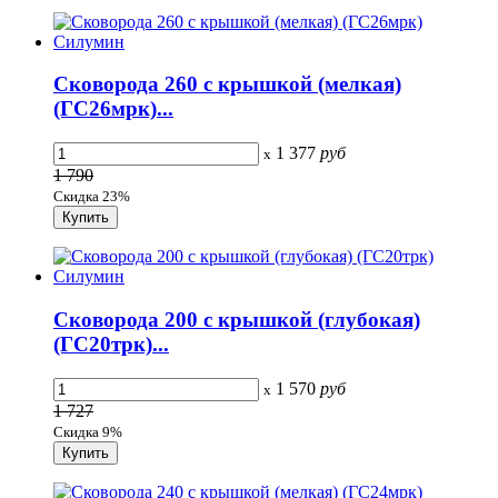
Сковорода 260 с крышкой (мелкая)
(ГС26мpк)...
1 377
руб
x
1 790
Скидка 23%
Сковорода 200 с крышкой (глубокая)
(ГС20тpк)...
1 570
руб
x
1 727
Скидка 9%