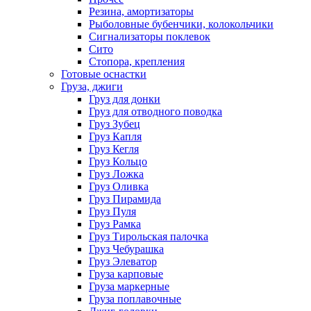
Резина, амортизаторы
Рыболовные бубенчики, колокольчики
Сигнализаторы поклевок
Сито
Стопора, крепления
Готовые оснастки
Груза, джиги
Груз для донки
Груз для отводного поводка
Груз Зубец
Груз Капля
Груз Кегля
Груз Кольцо
Груз Ложка
Груз Оливка
Груз Пирамида
Груз Пуля
Груз Рамка
Груз Тирольская палочка
Груз Чебурашка
Груз Элеватор
Груза карповые
Груза маркерные
Груза поплавочные