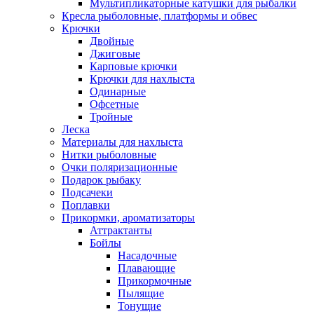
Мультипликаторные катушки для рыбалки
Кресла рыболовные, платформы и обвес
Крючки
Двойные
Джиговые
Карповые крючки
Крючки для нахлыста
Одинарные
Офсетные
Тройные
Леска
Материалы для нахлыста
Нитки рыболовные
Очки поляризационные
Подарок рыбаку
Подсачеки
Поплавки
Прикормки, ароматизаторы
Аттрактанты
Бойлы
Насадочные
Плавающие
Прикормочные
Пылящие
Тонущие