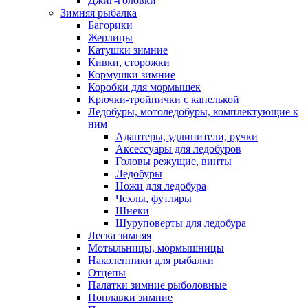
Джиг-головки
Зимняя рыбалка
Багорики
Жерлицы
Катушки зимние
Кивки, сторожки
Кормушки зимние
Коробки для мормышек
Крючки-тройнички с капелькой
Ледобуры, мотоледобуры, комплектующие к
ним
Адаптеры, удлинители, ручки
Аксессуары для ледобуров
Головы режущие, винты
Ледобуры
Ножи для ледобура
Чехлы, футляры
Шнеки
Шуруповерты для ледобура
Леска зимняя
Мотыльницы, мормышницы
Наколенники для рыбалки
Отцепы
Палатки зимние рыболовные
Поплавки зимние