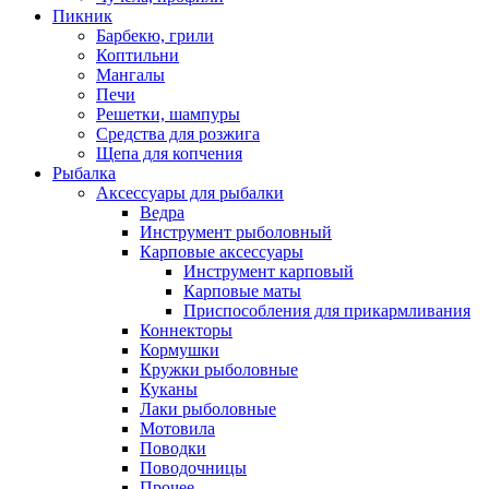
Пикник
Барбекю, грили
Коптильни
Мангалы
Печи
Решетки, шампуры
Средства для розжига
Щепа для копчения
Рыбалка
Аксессуары для рыбалки
Ведра
Инструмент рыболовный
Карповые аксессуары
Инструмент карповый
Карповые маты
Приспособления для прикармливания
Коннекторы
Кормушки
Кружки рыболовные
Куканы
Лаки рыболовные
Мотовила
Поводки
Поводочницы
Прочее