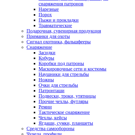
снаряжения патронов
Нарезные
Порох
Пыжи и прокладки
Травматические
Подарочная, сувенирная продукция
Приманки для охоты
Сигнал охотника, фальшфееры
Снаряжение
Засидки
Кобуры
Коробки под патроны
Маскировочные сети и костюмы
Наушники для стрельбы
Ножны
Очки для стрельбы
Патронташи
Подвески, троки, утятницы
Прочие чехлы, футляры
Ремни
Тактическое снаряжение
Чехлы, кейсы
Ягдаши, сумки, планшеты
Средства самообороны
Чучела, профили