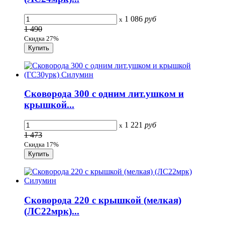
1 086
руб
x
1 490
Скидка 27%
Сковорода 300 с одним лит.ушком и
крышкой...
1 221
руб
x
1 473
Скидка 17%
Сковорода 220 с крышкой (мелкая)
(ЛС22мpк)...