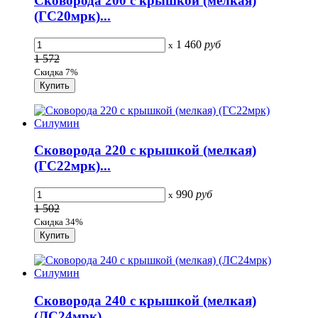
Сковорода 200 с крышкой (мелкая)
(ГС20мpк)...
1 460
руб
x
1 572
Скидка 7%
Сковорода 220 с крышкой (мелкая)
(ГС22мpк)...
990
руб
x
1 502
Скидка 34%
Сковорода 240 с крышкой (мелкая)
(ЛС24мpк)...