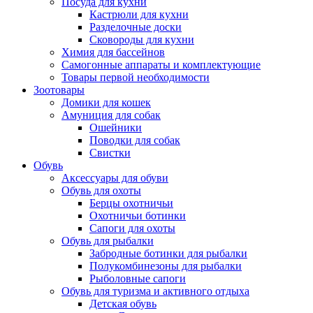
Посуда для кухни
Кастрюли для кухни
Разделочные доски
Сковороды для кухни
Химия для бассейнов
Самогонные аппараты и комплектующие
Товары первой необходимости
Зоотовары
Домики для кошек
Амуниция для собак
Ошейники
Поводки для собак
Свистки
Обувь
Аксессуары для обуви
Обувь для охоты
Берцы охотничьи
Охотничьи ботинки
Сапоги для охоты
Обувь для рыбалки
Забродные ботинки для рыбалки
Полукомбинезоны для рыбалки
Рыболовные сапоги
Обувь для туризма и активного отдыха
Детская обувь