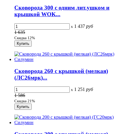
Сковорода 300 с одним лит.ушком и
крышкой WOK...
1 437
руб
x
1 635
Скидка 12%
Сковорода 260 с крышкой (мелкая)
(ЛС26мpк)...
1 251
руб
x
1 586
Скидка 21%