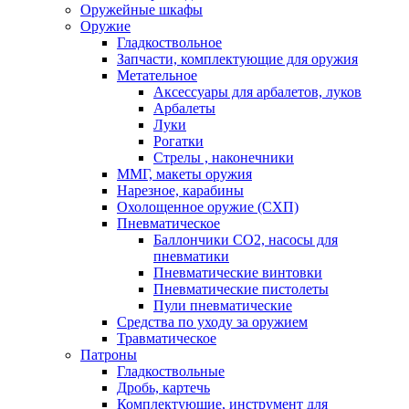
Оружейные шкафы
Оружие
Гладкоствольное
Запчасти, комплектующие для оружия
Метательное
Аксессуары для арбалетов, луков
Арбалеты
Луки
Рогатки
Стрелы , наконечники
ММГ, макеты оружия
Нарезное, карабины
Охолощенное оружие (СХП)
Пневматическое
Баллончики СО2, насосы для
пневматики
Пневматические винтовки
Пневматические пистолеты
Пули пневматические
Средства по уходу за оружием
Травматическое
Патроны
Гладкоствольные
Дробь, картечь
Комплектующие, инструмент для