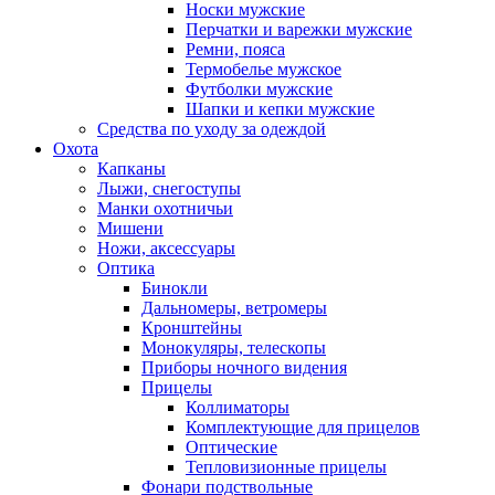
Носки мужские
Перчатки и варежки мужские
Ремни, пояса
Термобелье мужское
Футболки мужские
Шапки и кепки мужские
Средства по уходу за одеждой
Охота
Капканы
Лыжи, снегоступы
Манки охотничьи
Мишени
Ножи, аксессуары
Оптика
Бинокли
Дальномеры, ветромеры
Кронштейны
Монокуляры, телескопы
Приборы ночного видения
Прицелы
Коллиматоры
Комплектующие для прицелов
Оптические
Тепловизионные прицелы
Фонари подствольные