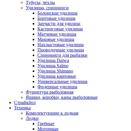
Тубусы, чехлы
Удилища, спиннинги
Болонские удилища
Бортовые удилища
Запчасти для удилищ
Кастинговые удилища
Матчевые удилища
Маховые удилища
Нахлыстовые удилища
Проводочные удилища
Спиннинги для рыбалки
Удилища Daiwa
Удилища Salmo
Удилища Shimano
Удилища карповые
Универсальные удилища
Фидерные удилища
Фурнитура рыболовная
Ящики, коробки, каны рыболовные
Страйкбол
Техника
Комплектующие к лодкам
Лодки
Гребные
Моторные