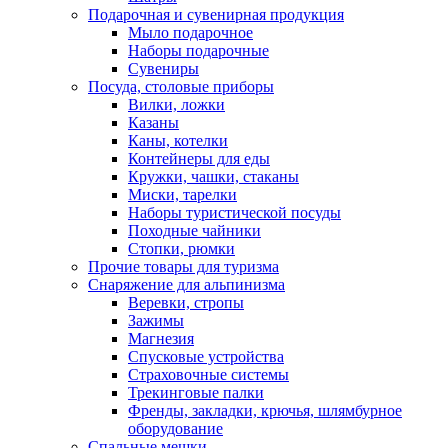
Подарочная и сувенирная продукция
Мыло подарочное
Наборы подарочные
Сувениры
Посуда, столовые приборы
Вилки, ложки
Казаны
Каны, котелки
Контейнеры для еды
Кружки, чашки, стаканы
Миски, тарелки
Наборы туристической посуды
Походные чайники
Стопки, рюмки
Прочие товары для туризма
Снаряжение для альпинизма
Веревки, стропы
Зажимы
Магнезия
Спусковые устройства
Страховочные системы
Трекинговые палки
Френды, закладки, крючья, шлямбурное
оборудование
Спальные мешки