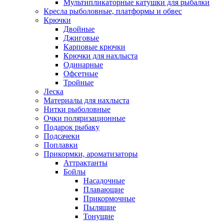
Мультипликаторные катушки для рыбалки
Кресла рыболовные, платформы и обвес
Крючки
Двойные
Джиговые
Карповые крючки
Крючки для нахлыста
Одинарные
Офсетные
Тройные
Леска
Материалы для нахлыста
Нитки рыболовные
Очки поляризационные
Подарок рыбаку
Подсачеки
Поплавки
Прикормки, ароматизаторы
Аттрактанты
Бойлы
Насадочные
Плавающие
Прикормочные
Пылящие
Тонущие