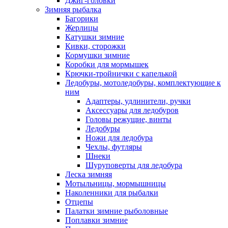
Джиг-головки
Зимняя рыбалка
Багорики
Жерлицы
Катушки зимние
Кивки, сторожки
Кормушки зимние
Коробки для мормышек
Крючки-тройнички с капелькой
Ледобуры, мотоледобуры, комплектующие к
ним
Адаптеры, удлинители, ручки
Аксессуары для ледобуров
Головы режущие, винты
Ледобуры
Ножи для ледобура
Чехлы, футляры
Шнеки
Шуруповерты для ледобура
Леска зимняя
Мотыльницы, мормышницы
Наколенники для рыбалки
Отцепы
Палатки зимние рыболовные
Поплавки зимние