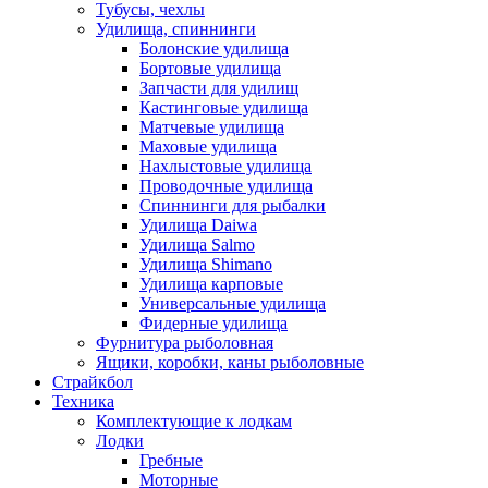
Тубусы, чехлы
Удилища, спиннинги
Болонские удилища
Бортовые удилища
Запчасти для удилищ
Кастинговые удилища
Матчевые удилища
Маховые удилища
Нахлыстовые удилища
Проводочные удилища
Спиннинги для рыбалки
Удилища Daiwa
Удилища Salmo
Удилища Shimano
Удилища карповые
Универсальные удилища
Фидерные удилища
Фурнитура рыболовная
Ящики, коробки, каны рыболовные
Страйкбол
Техника
Комплектующие к лодкам
Лодки
Гребные
Моторные