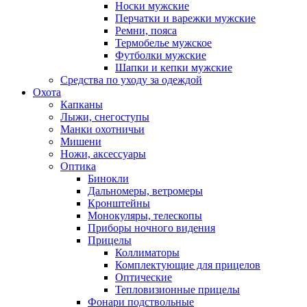
Носки мужские
Перчатки и варежки мужские
Ремни, пояса
Термобелье мужское
Футболки мужские
Шапки и кепки мужские
Средства по уходу за одеждой
Охота
Капканы
Лыжи, снегоступы
Манки охотничьи
Мишени
Ножи, аксессуары
Оптика
Бинокли
Дальномеры, ветромеры
Кронштейны
Монокуляры, телескопы
Приборы ночного видения
Прицелы
Коллиматоры
Комплектующие для прицелов
Оптические
Тепловизионные прицелы
Фонари подствольные