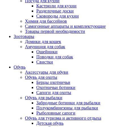
Посуда для кухни
Кастрюли для кухни
Разделочные доски
Сковороды для кухни
Химия для бассейнов
Самогонные аппараты и комплектующие
Товары первой необходимости
Зоотовары
Домики для кошек
Амуниция для собак
Ошейники
Поводки для собак
Свистки
Обувь
Аксессуары для обуви
Обувь для охоты
Берцы охотничьи
Охотничьи ботинки
Сапоги для охоты
Обувь для рыбалки
Забродные ботинки для рыбалки
Полукомбинезоны для рыбалки
Рыболовные сапоги
Обувь для туризма и активного отдыха
Детская обувь