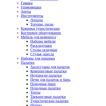
Гамаки
Гермомешки
Зонты
Инструменты
Лопаты
Топоры, пилы
Коврики туристические
Костровое оборудование
Мебель для кемпинга
Наборы мебели
Раскладушки
Столы складные
Стулья, кресла
Наборы для пикника
Палатки
Аксессуары для палаток
Кемпинговые палатки
Недорогие палатки
Печи для палаток и бань
Походные бани
Походные палатки
Тенты
Трекинговые палатки
Туристические палатки
Шатры