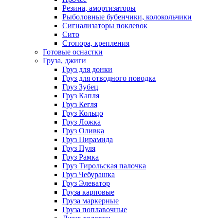
Резина, амортизаторы
Рыболовные бубенчики, колокольчики
Сигнализаторы поклевок
Сито
Стопора, крепления
Готовые оснастки
Груза, джиги
Груз для донки
Груз для отводного поводка
Груз Зубец
Груз Капля
Груз Кегля
Груз Кольцо
Груз Ложка
Груз Оливка
Груз Пирамида
Груз Пуля
Груз Рамка
Груз Тирольская палочка
Груз Чебурашка
Груз Элеватор
Груза карповые
Груза маркерные
Груза поплавочные