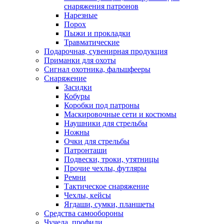
снаряжения патронов
Нарезные
Порох
Пыжи и прокладки
Травматические
Подарочная, сувенирная продукция
Приманки для охоты
Сигнал охотника, фальшфееры
Снаряжение
Засидки
Кобуры
Коробки под патроны
Маскировочные сети и костюмы
Наушники для стрельбы
Ножны
Очки для стрельбы
Патронташи
Подвески, троки, утятницы
Прочие чехлы, футляры
Ремни
Тактическое снаряжение
Чехлы, кейсы
Ягдаши, сумки, планшеты
Средства самообороны
Чучела, профили