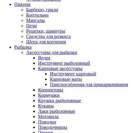
Пикник
Барбекю, грили
Коптильни
Мангалы
Печи
Решетки, шампуры
Средства для розжига
Щепа для копчения
Рыбалка
Аксессуары для рыбалки
Ведра
Инструмент рыболовный
Карповые аксессуары
Инструмент карповый
Карповые маты
Приспособления для прикармливания
Коннекторы
Кормушки
Кружки рыболовные
Куканы
Лаки рыболовные
Мотовила
Поводки
Поводочницы
Прочее