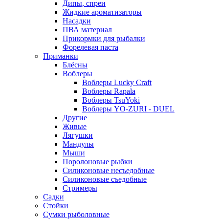
Дипы, спреи
Жидкие ароматизаторы
Насадки
ПВА материал
Прикормки для рыбалки
Форелевая паста
Приманки
Блёсны
Воблеры
Воблеры Lucky Craft
Воблеры Rapala
Воблеры TsuYoki
Воблеры YO-ZURI - DUEL
Другие
Живые
Лягушки
Мандулы
Мыши
Поролоновые рыбки
Силиконовые несъедобные
Силиконовые съедобные
Стримеры
Садки
Стойки
Сумки рыболовные