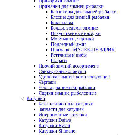
Прикормки зимние
Приманки для зимней рыбалки
Балансиры для зимней рыбалки
Блесны для зимней рыбалки
Бокоплавы
Болды, ведьмы зимние
Искусственные насадки
Мормышки, чертики
Подледный джиг
Приманка МАЛЕК-ПЫЗДРИК
Раттлины и вибы
Шараги
Прочий зимний ассортимент
Санки, сани-волокуши
Удилища зимние, комплектующие
Черпаки
Чехлы для зимней рыбалки
Ящики зимние рыболовные
Катушки
Безынерционные катушки
Запчасти для катушек
Инерционные катушки
Катушки Daiwa
Катушки Ryobi
Катушки Shimano