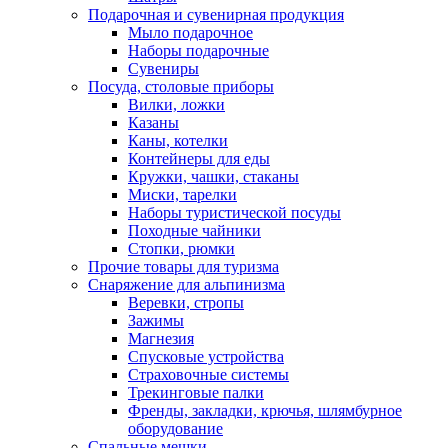
Подарочная и сувенирная продукция
Мыло подарочное
Наборы подарочные
Сувениры
Посуда, столовые приборы
Вилки, ложки
Казаны
Каны, котелки
Контейнеры для еды
Кружки, чашки, стаканы
Миски, тарелки
Наборы туристической посуды
Походные чайники
Стопки, рюмки
Прочие товары для туризма
Снаряжение для альпинизма
Веревки, стропы
Зажимы
Магнезия
Спусковые устройства
Страховочные системы
Трекинговые палки
Френды, закладки, крючья, шлямбурное
оборудование
Спальные мешки