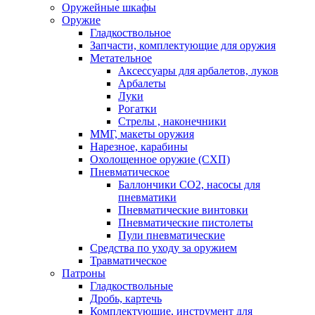
Оружейные шкафы
Оружие
Гладкоствольное
Запчасти, комплектующие для оружия
Метательное
Аксессуары для арбалетов, луков
Арбалеты
Луки
Рогатки
Стрелы , наконечники
ММГ, макеты оружия
Нарезное, карабины
Охолощенное оружие (СХП)
Пневматическое
Баллончики СО2, насосы для
пневматики
Пневматические винтовки
Пневматические пистолеты
Пули пневматические
Средства по уходу за оружием
Травматическое
Патроны
Гладкоствольные
Дробь, картечь
Комплектующие, инструмент для