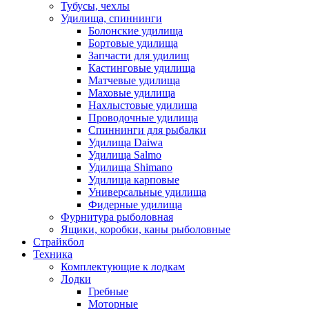
Тубусы, чехлы
Удилища, спиннинги
Болонские удилища
Бортовые удилища
Запчасти для удилищ
Кастинговые удилища
Матчевые удилища
Маховые удилища
Нахлыстовые удилища
Проводочные удилища
Спиннинги для рыбалки
Удилища Daiwa
Удилища Salmo
Удилища Shimano
Удилища карповые
Универсальные удилища
Фидерные удилища
Фурнитура рыболовная
Ящики, коробки, каны рыболовные
Страйкбол
Техника
Комплектующие к лодкам
Лодки
Гребные
Моторные