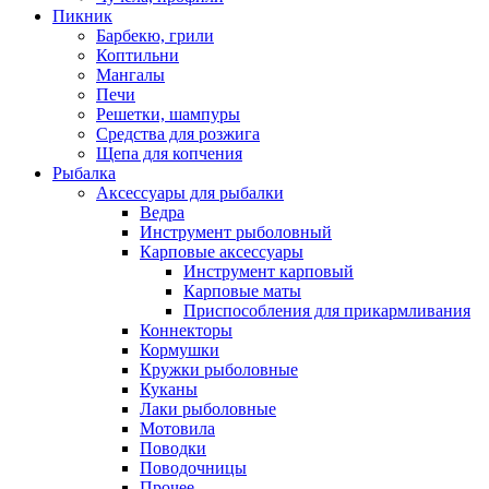
Пикник
Барбекю, грили
Коптильни
Мангалы
Печи
Решетки, шампуры
Средства для розжига
Щепа для копчения
Рыбалка
Аксессуары для рыбалки
Ведра
Инструмент рыболовный
Карповые аксессуары
Инструмент карповый
Карповые маты
Приспособления для прикармливания
Коннекторы
Кормушки
Кружки рыболовные
Куканы
Лаки рыболовные
Мотовила
Поводки
Поводочницы
Прочее