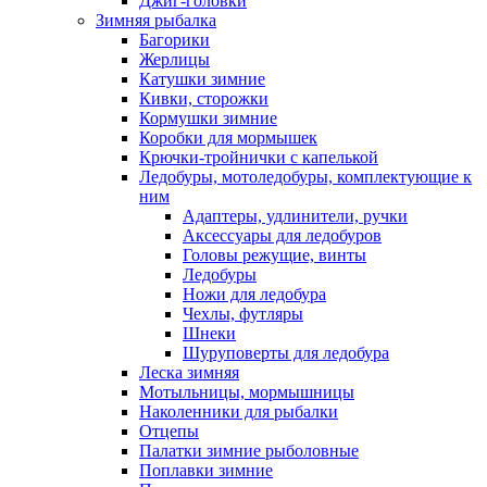
Джиг-головки
Зимняя рыбалка
Багорики
Жерлицы
Катушки зимние
Кивки, сторожки
Кормушки зимние
Коробки для мормышек
Крючки-тройнички с капелькой
Ледобуры, мотоледобуры, комплектующие к
ним
Адаптеры, удлинители, ручки
Аксессуары для ледобуров
Головы режущие, винты
Ледобуры
Ножи для ледобура
Чехлы, футляры
Шнеки
Шуруповерты для ледобура
Леска зимняя
Мотыльницы, мормышницы
Наколенники для рыбалки
Отцепы
Палатки зимние рыболовные
Поплавки зимние