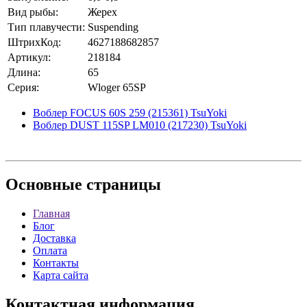
Вид рыбы:
Жерех
Тип плавучести:
Suspending
ШтрихКод:
4627188682857
Артикул:
218184
Длина:
65
Серия:
Wloger 65SP
Воблер FOCUS 60S 259 (215361) TsuYoki
Воблер DUST 115SP LM010 (217230) TsuYoki
Основные
страницы
Главная
Блог
Доставка
Оплата
Контакты
Карта сайта
Контактная
информация