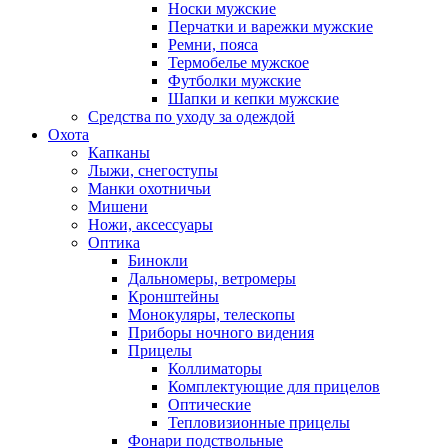
Носки мужские
Перчатки и варежки мужские
Ремни, пояса
Термобелье мужское
Футболки мужские
Шапки и кепки мужские
Средства по уходу за одеждой
Охота
Капканы
Лыжи, снегоступы
Манки охотничьи
Мишени
Ножи, аксессуары
Оптика
Бинокли
Дальномеры, ветромеры
Кронштейны
Монокуляры, телескопы
Приборы ночного видения
Прицелы
Коллиматоры
Комплектующие для прицелов
Оптические
Тепловизионные прицелы
Фонари подствольные