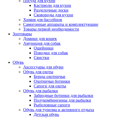
Посуда для кухни
Кастрюли для кухни
Разделочные доски
Сковороды для кухни
Химия для бассейнов
Самогонные аппараты и комплектующие
Товары первой необходимости
Зоотовары
Домики для кошек
Амуниция для собак
Ошейники
Поводки для собак
Свистки
Обувь
Аксессуары для обуви
Обувь для охоты
Берцы охотничьи
Охотничьи ботинки
Сапоги для охоты
Обувь для рыбалки
Забродные ботинки для рыбалки
Полукомбинезоны для рыбалки
Рыболовные сапоги
Обувь для туризма и активного отдыха
Детская обувь