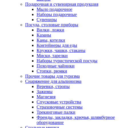
Подарочная и сувенирная продукция
Мыло подарочное
Наборы подарочные
Сувениры
Посуда, столовые приборы
Вилки, ложки
Казаны
Каны, котелки
Контейнеры для еды
Кружки, чашки, стаканы
Миски, тарелки
Наборы туристической посуды
Походные чайники
Стопки, рюмки
Прочие товары для туризма
Снаряжение для альпинизма
Веревки, стропы
Зажимы
Магнезия
Спусковые устройства
Страховочные системы
Трекинговые палки
Френды, закладки, крючья, шлямбурное
оборудование
Спальные мешки