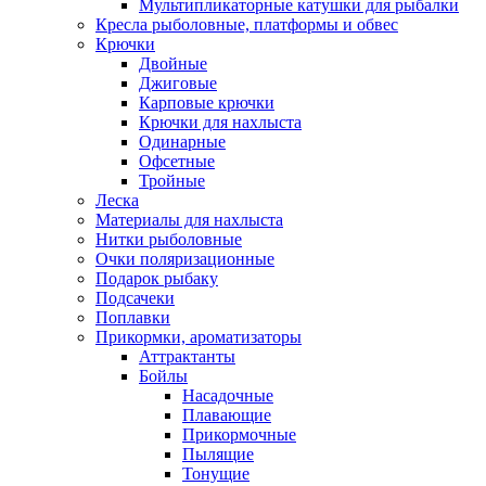
Мультипликаторные катушки для рыбалки
Кресла рыболовные, платформы и обвес
Крючки
Двойные
Джиговые
Карповые крючки
Крючки для нахлыста
Одинарные
Офсетные
Тройные
Леска
Материалы для нахлыста
Нитки рыболовные
Очки поляризационные
Подарок рыбаку
Подсачеки
Поплавки
Прикормки, ароматизаторы
Аттрактанты
Бойлы
Насадочные
Плавающие
Прикормочные
Пылящие
Тонущие