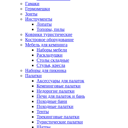
Гамаки
Гермомешки
Зонты
Инструменты
Лопаты
Топоры, пилы
Коврики туристические
Костровое оборудование
Мебель для кемпинга
Наборы мебели
Раскладушки
Столы складные
Стулья, кресла
Наборы для пикника
Палатки
Аксессуары для палаток
Кемпинговые палатки
Недорогие палатки
Печи для палаток и бань
Походные бани
Походные палатки
Тенты
Трекинговые палатки
Туристические палатки
Шатры