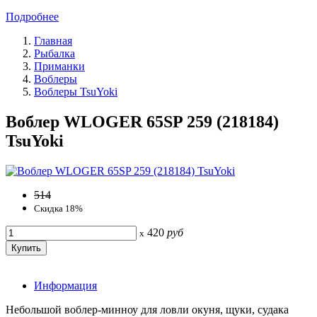
Подробнее
Главная
Рыбалка
Приманки
Воблеры
Воблеры TsuYoki
Воблер WLOGER 65SP 259 (218184)
TsuYoki
514
Скидка 18%
420
руб
x
Информация
Небольшой воблер-минноу для ловли окуня, щуки, судака