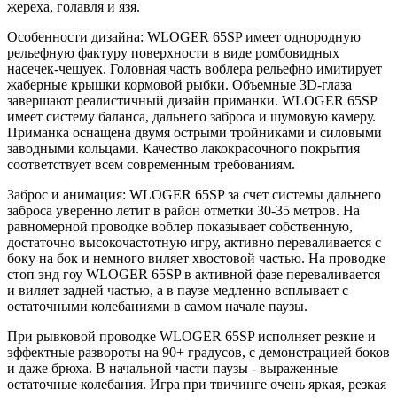
жереха, голавля и язя.
Особенности дизайна: WLOGER 65SP имеет однородную
рельефную фактуру поверхности в виде ромбовидных
насечек-чешуек. Головная часть воблера рельефно имитирует
жаберные крышки кормовой рыбки. Объемные 3D-глаза
завершают реалистичный дизайн приманки. WLOGER 65SP
имеет систему баланса, дальнего заброса и шумовую камеру.
Приманка оснащена двумя острыми тройниками и силовыми
заводными кольцами. Качество лакокрасочного покрытия
соответствует всем современным требованиям.
Заброс и анимация: WLOGER 65SP за счет системы дальнего
заброса уверенно летит в район отметки 30-35 метров. На
равномерной проводке воблер показывает собственную,
достаточно высокочастотную игру, активно переваливается с
боку на бок и немного виляет хвостовой частью. На проводке
стоп энд гоу WLOGER 65SP в активной фазе переваливается
и виляет задней частью, а в паузе медленно всплывает с
остаточными колебаниями в самом начале паузы.
При рывковой проводке WLOGER 65SP исполняет резкие и
эффектные развороты на 90+ градусов, с демонстрацией боков
и даже брюха. В начальной части паузы - выраженные
остаточные колебания. Игра при твичинге очень яркая, резкая