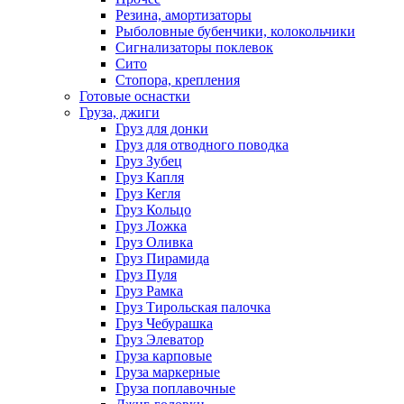
Резина, амортизаторы
Рыболовные бубенчики, колокольчики
Сигнализаторы поклевок
Сито
Стопора, крепления
Готовые оснастки
Груза, джиги
Груз для донки
Груз для отводного поводка
Груз Зубец
Груз Капля
Груз Кегля
Груз Кольцо
Груз Ложка
Груз Оливка
Груз Пирамида
Груз Пуля
Груз Рамка
Груз Тирольская палочка
Груз Чебурашка
Груз Элеватор
Груза карповые
Груза маркерные
Груза поплавочные