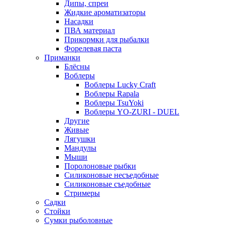
Дипы, спреи
Жидкие ароматизаторы
Насадки
ПВА материал
Прикормки для рыбалки
Форелевая паста
Приманки
Блёсны
Воблеры
Воблеры Lucky Craft
Воблеры Rapala
Воблеры TsuYoki
Воблеры YO-ZURI - DUEL
Другие
Живые
Лягушки
Мандулы
Мыши
Поролоновые рыбки
Силиконовые несъедобные
Силиконовые съедобные
Стримеры
Садки
Стойки
Сумки рыболовные