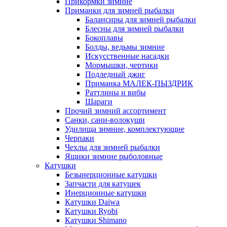
Прикормки зимние
Приманки для зимней рыбалки
Балансиры для зимней рыбалки
Блесны для зимней рыбалки
Бокоплавы
Болды, ведьмы зимние
Искусственные насадки
Мормышки, чертики
Подледный джиг
Приманка МАЛЕК-ПЫЗДРИК
Раттлины и вибы
Шараги
Прочий зимний ассортимент
Санки, сани-волокуши
Удилища зимние, комплектующие
Черпаки
Чехлы для зимней рыбалки
Ящики зимние рыболовные
Катушки
Безынерционные катушки
Запчасти для катушек
Инерционные катушки
Катушки Daiwa
Катушки Ryobi
Катушки Shimano