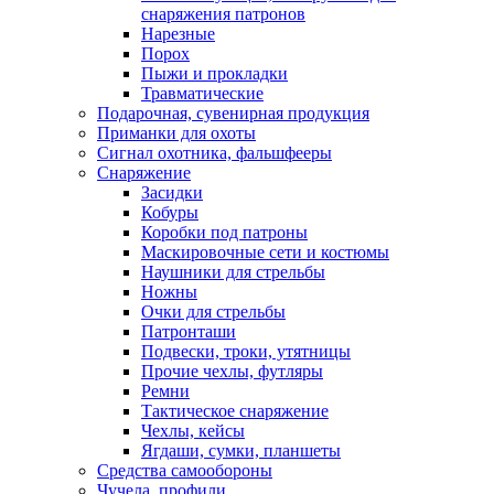
снаряжения патронов
Нарезные
Порох
Пыжи и прокладки
Травматические
Подарочная, сувенирная продукция
Приманки для охоты
Сигнал охотника, фальшфееры
Снаряжение
Засидки
Кобуры
Коробки под патроны
Маскировочные сети и костюмы
Наушники для стрельбы
Ножны
Очки для стрельбы
Патронташи
Подвески, троки, утятницы
Прочие чехлы, футляры
Ремни
Тактическое снаряжение
Чехлы, кейсы
Ягдаши, сумки, планшеты
Средства самообороны
Чучела, профили