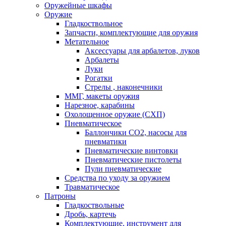
Оружейные шкафы
Оружие
Гладкоствольное
Запчасти, комплектующие для оружия
Метательное
Аксессуары для арбалетов, луков
Арбалеты
Луки
Рогатки
Стрелы , наконечники
ММГ, макеты оружия
Нарезное, карабины
Охолощенное оружие (СХП)
Пневматическое
Баллончики СО2, насосы для
пневматики
Пневматические винтовки
Пневматические пистолеты
Пули пневматические
Средства по уходу за оружием
Травматическое
Патроны
Гладкоствольные
Дробь, картечь
Комплектующие, инструмент для