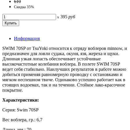
610
Скидка 35%
395
руб
x
Информация
SWIM 70SP от TsuYoki относится к отряду воблеров minnow, и
предназначен для ловли судака, окуня, язя, жереха и щуки.
Длинная узкая лопасть обеспечивает устойчивые
высокочастотные колебания воблера. В полете SWIM 70SP
ведет себя стабильно. Наилучших результатов в работе можно
добиться применяя равномерную проводку с остановками и
мягком неспешном твиче. Одинаково успешно работает как в
стоящих водоемах, так и на течении. Стойкое лако-красочное
покрытие.
Характеристики:
Серия: Swim 70SP
Вес воблера, гр.: 6,7
Длина, мм.: 70