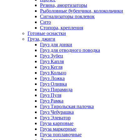
Резина, амортизаторы
Рыболовные бубенчики, колокольчики
Сигнализаторы поклевок
Сито
Стопора, крепления
Готовые оснастки
Груза, джиги
Груз для донки
Груз для отводного поводка
Груз Зубец
Груз Капля
Груз Кегля
Груз Кольцо
Груз Ложка
Груз Оливка
Груз Пирамида
Груз Пуля
Груз Рамка
Груз Тирольская палочка
Груз Чебурашка
Груз Элеватор
Груза карповые
Груза маркерные
Груза поплавочные