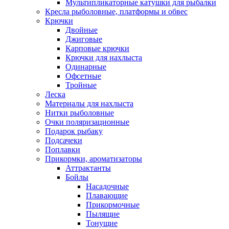
Мультипликаторные катушки для рыбалки
Кресла рыболовные, платформы и обвес
Крючки
Двойные
Джиговые
Карповые крючки
Крючки для нахлыста
Одинарные
Офсетные
Тройные
Леска
Материалы для нахлыста
Нитки рыболовные
Очки поляризационные
Подарок рыбаку
Подсачеки
Поплавки
Прикормки, ароматизаторы
Аттрактанты
Бойлы
Насадочные
Плавающие
Прикормочные
Пылящие
Тонущие