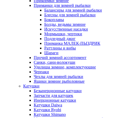
Прикормки зимние
Приманки для зимней рыбалки
Балансиры для зимней рыбалки
Блесны для зимней рыбалки
Бокоплавы
Болды, ведьмы зимние
Искусственные насадки
Мормышки, чертики
Подледный джиг
Приманка МАЛЕК-ПЫЗДРИК
Раттлины и вибы
Шараги
Прочий зимний ассортимент
Санки, сани-волокуши
Удилища зимние, комплектующие
Черпаки
Чехлы для зимней рыбалки
Ящики зимние рыболовные
Катушки
Безынерционные катушки
Запчасти для катушек
Инерционные катушки
Катушки Daiwa
Катушки Ryobi
Катушки Shimano