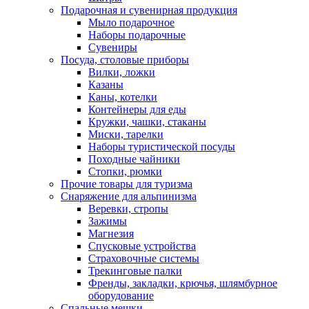
Подарочная и сувенирная продукция
Мыло подарочное
Наборы подарочные
Сувениры
Посуда, столовые приборы
Вилки, ложки
Казаны
Каны, котелки
Контейнеры для еды
Кружки, чашки, стаканы
Миски, тарелки
Наборы туристической посуды
Походные чайники
Стопки, рюмки
Прочие товары для туризма
Снаряжение для альпинизма
Веревки, стропы
Зажимы
Магнезия
Спусковые устройства
Страховочные системы
Трекинговые палки
Френды, закладки, крючья, шлямбурное
оборудование
Спальные мешки