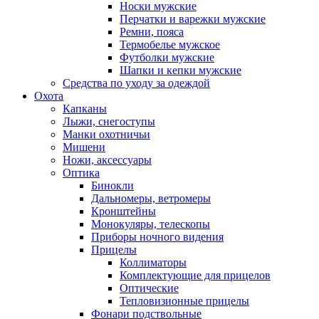
Носки мужские
Перчатки и варежки мужские
Ремни, пояса
Термобелье мужское
Футболки мужские
Шапки и кепки мужские
Средства по уходу за одеждой
Охота
Капканы
Лыжи, снегоступы
Манки охотничьи
Мишени
Ножи, аксессуары
Оптика
Бинокли
Дальномеры, ветромеры
Кронштейны
Монокуляры, телескопы
Приборы ночного видения
Прицелы
Коллиматоры
Комплектующие для прицелов
Оптические
Тепловизионные прицелы
Фонари подствольные