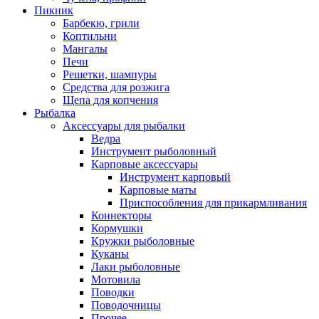
Пикник
Барбекю, грили
Коптильни
Мангалы
Печи
Решетки, шампуры
Средства для розжига
Щепа для копчения
Рыбалка
Аксессуары для рыбалки
Ведра
Инструмент рыболовный
Карповые аксессуары
Инструмент карповый
Карповые маты
Приспособления для прикармливания
Коннекторы
Кормушки
Кружки рыболовные
Куканы
Лаки рыболовные
Мотовила
Поводки
Поводочницы
Прочее