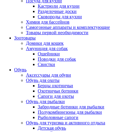
Посуда для кухни
Кастрюли для кухни
Разделочные доски
Сковороды для кухни
Химия для бассейнов
Самогонные аппараты и комплектующие
Товары первой необходимости
Зоотовары
Домики для кошек
Амуниция для собак
Ошейники
Поводки для собак
Свистки
Обувь
Аксессуары для обуви
Обувь для охоты
Берцы охотничьи
Охотничьи ботинки
Сапоги для охоты
Обувь для рыбалки
Забродные ботинки для рыбалки
Полукомбинезоны для рыбалки
Рыболовные сапоги
Обувь для туризма и активного отдыха
Детская обувь