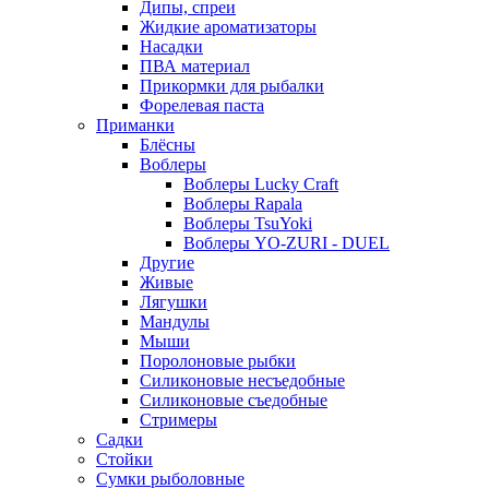
Дипы, спреи
Жидкие ароматизаторы
Насадки
ПВА материал
Прикормки для рыбалки
Форелевая паста
Приманки
Блёсны
Воблеры
Воблеры Lucky Craft
Воблеры Rapala
Воблеры TsuYoki
Воблеры YO-ZURI - DUEL
Другие
Живые
Лягушки
Мандулы
Мыши
Поролоновые рыбки
Силиконовые несъедобные
Силиконовые съедобные
Стримеры
Садки
Стойки
Сумки рыболовные