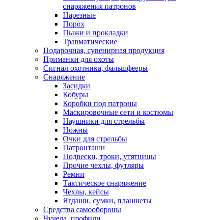
снаряжения патронов
Нарезные
Порох
Пыжи и прокладки
Травматические
Подарочная, сувенирная продукция
Приманки для охоты
Сигнал охотника, фальшфееры
Снаряжение
Засидки
Кобуры
Коробки под патроны
Маскировочные сети и костюмы
Наушники для стрельбы
Ножны
Очки для стрельбы
Патронташи
Подвески, троки, утятницы
Прочие чехлы, футляры
Ремни
Тактическое снаряжение
Чехлы, кейсы
Ягдаши, сумки, планшеты
Средства самообороны
Чучела, профили