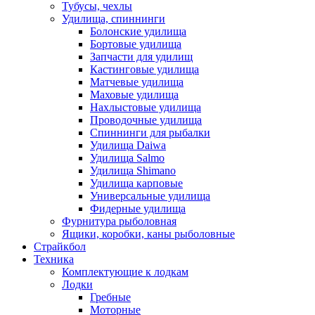
Тубусы, чехлы
Удилища, спиннинги
Болонские удилища
Бортовые удилища
Запчасти для удилищ
Кастинговые удилища
Матчевые удилища
Маховые удилища
Нахлыстовые удилища
Проводочные удилища
Спиннинги для рыбалки
Удилища Daiwa
Удилища Salmo
Удилища Shimano
Удилища карповые
Универсальные удилища
Фидерные удилища
Фурнитура рыболовная
Ящики, коробки, каны рыболовные
Страйкбол
Техника
Комплектующие к лодкам
Лодки
Гребные
Моторные