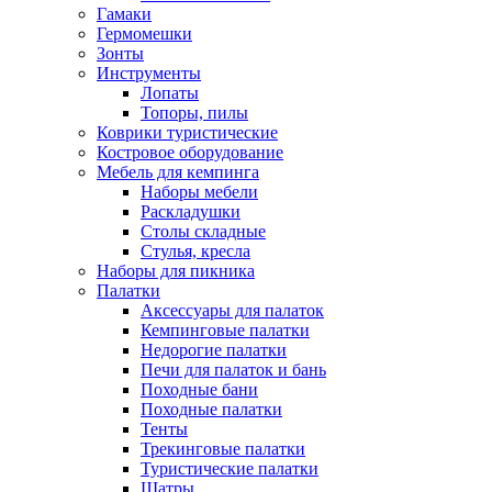
Гамаки
Гермомешки
Зонты
Инструменты
Лопаты
Топоры, пилы
Коврики туристические
Костровое оборудование
Мебель для кемпинга
Наборы мебели
Раскладушки
Столы складные
Стулья, кресла
Наборы для пикника
Палатки
Аксессуары для палаток
Кемпинговые палатки
Недорогие палатки
Печи для палаток и бань
Походные бани
Походные палатки
Тенты
Трекинговые палатки
Туристические палатки
Шатры