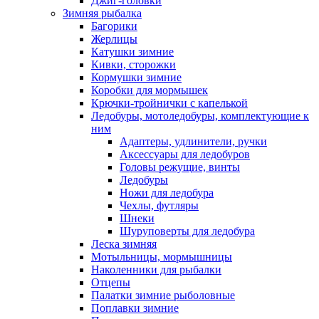
Джиг-головки
Зимняя рыбалка
Багорики
Жерлицы
Катушки зимние
Кивки, сторожки
Кормушки зимние
Коробки для мормышек
Крючки-тройнички с капелькой
Ледобуры, мотоледобуры, комплектующие к
ним
Адаптеры, удлинители, ручки
Аксессуары для ледобуров
Головы режущие, винты
Ледобуры
Ножи для ледобура
Чехлы, футляры
Шнеки
Шуруповерты для ледобура
Леска зимняя
Мотыльницы, мормышницы
Наколенники для рыбалки
Отцепы
Палатки зимние рыболовные
Поплавки зимние