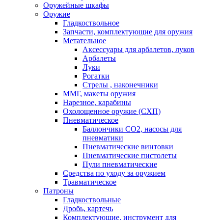
Оружейные шкафы
Оружие
Гладкоствольное
Запчасти, комплектующие для оружия
Метательное
Аксессуары для арбалетов, луков
Арбалеты
Луки
Рогатки
Стрелы , наконечники
ММГ, макеты оружия
Нарезное, карабины
Охолощенное оружие (СХП)
Пневматическое
Баллончики СО2, насосы для
пневматики
Пневматические винтовки
Пневматические пистолеты
Пули пневматические
Средства по уходу за оружием
Травматическое
Патроны
Гладкоствольные
Дробь, картечь
Комплектующие, инструмент для