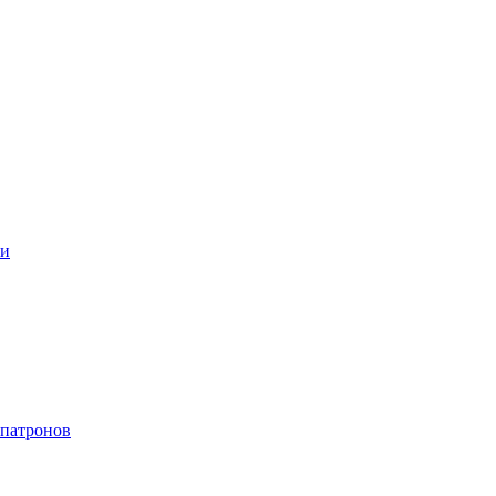
ки
 патронов