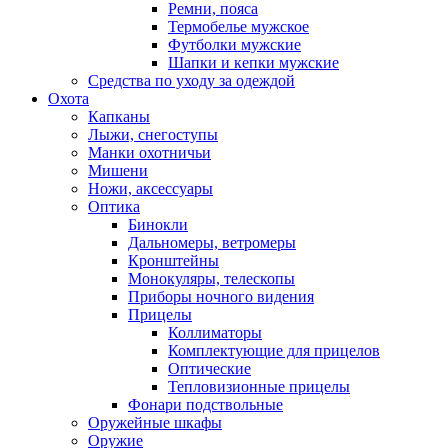
Ремни, пояса
Термобелье мужское
Футболки мужские
Шапки и кепки мужские
Средства по уходу за одеждой
Охота
Капканы
Лыжи, снегоступы
Манки охотничьи
Мишени
Ножи, аксессуары
Оптика
Бинокли
Дальномеры, ветромеры
Кронштейны
Монокуляры, телескопы
Приборы ночного видения
Прицелы
Коллиматоры
Комплектующие для прицелов
Оптические
Тепловизионные прицелы
Фонари подствольные
Оружейные шкафы
Оружие