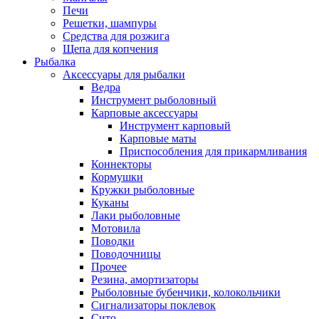
Печи
Решетки, шампуры
Средства для розжига
Щепа для копчения
Рыбалка
Аксессуары для рыбалки
Ведра
Инструмент рыболовный
Карповые аксессуары
Инструмент карповый
Карповые маты
Приспособления для прикармливания
Коннекторы
Кормушки
Кружки рыболовные
Куканы
Лаки рыболовные
Мотовила
Поводки
Поводочницы
Прочее
Резина, амортизаторы
Рыболовные бубенчики, колокольчики
Сигнализаторы поклевок
Сито