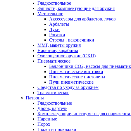
Гладкоствольное
Запчасти, комплектующие для оружия
Метательное
Аксессуары для арбалетов, луков
Арбалеты
Луки
Рогатки
Стрелы , наконечники
ММГ, макеты оружия
Нарезное, карабины
Охолощенное оружие (СХП)
Пневматическое
Баллончики СО2, насосы для пневмати
Пневматические винтовки
Пневматические пистолеты
Пули пневматические
Средства по уходу за оружием
Травматическое
Патроны
Гладкоствольные
Дробь, картечь
Комплектующие, инструмент для снаряжения
Нарезные
Порох
Пыжи и прокладки