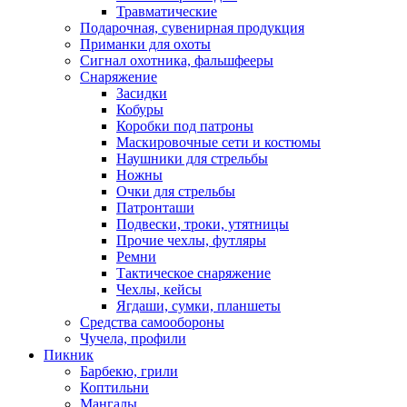
Травматические
Подарочная, сувенирная продукция
Приманки для охоты
Сигнал охотника, фальшфееры
Снаряжение
Засидки
Кобуры
Коробки под патроны
Маскировочные сети и костюмы
Наушники для стрельбы
Ножны
Очки для стрельбы
Патронташи
Подвески, троки, утятницы
Прочие чехлы, футляры
Ремни
Тактическое снаряжение
Чехлы, кейсы
Ягдаши, сумки, планшеты
Средства самообороны
Чучела, профили
Пикник
Барбекю, грили
Коптильни
Мангалы