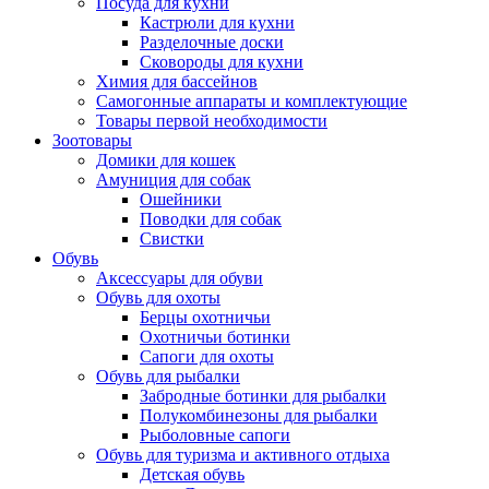
Посуда для кухни
Кастрюли для кухни
Разделочные доски
Сковороды для кухни
Химия для бассейнов
Самогонные аппараты и комплектующие
Товары первой необходимости
Зоотовары
Домики для кошек
Амуниция для собак
Ошейники
Поводки для собак
Свистки
Обувь
Аксессуары для обуви
Обувь для охоты
Берцы охотничьи
Охотничьи ботинки
Сапоги для охоты
Обувь для рыбалки
Забродные ботинки для рыбалки
Полукомбинезоны для рыбалки
Рыболовные сапоги
Обувь для туризма и активного отдыха
Детская обувь