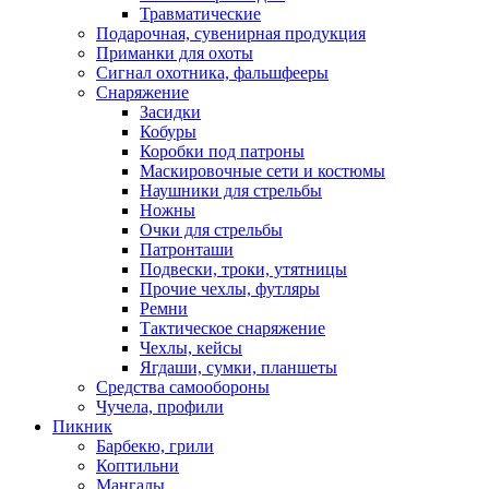
Травматические
Подарочная, сувенирная продукция
Приманки для охоты
Сигнал охотника, фальшфееры
Снаряжение
Засидки
Кобуры
Коробки под патроны
Маскировочные сети и костюмы
Наушники для стрельбы
Ножны
Очки для стрельбы
Патронташи
Подвески, троки, утятницы
Прочие чехлы, футляры
Ремни
Тактическое снаряжение
Чехлы, кейсы
Ягдаши, сумки, планшеты
Средства самообороны
Чучела, профили
Пикник
Барбекю, грили
Коптильни
Мангалы