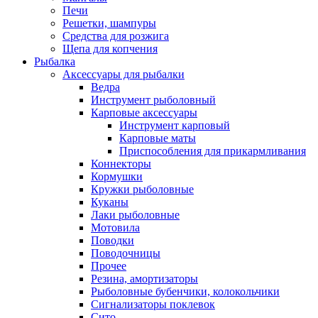
Печи
Решетки, шампуры
Средства для розжига
Щепа для копчения
Рыбалка
Аксессуары для рыбалки
Ведра
Инструмент рыболовный
Карповые аксессуары
Инструмент карповый
Карповые маты
Приспособления для прикармливания
Коннекторы
Кормушки
Кружки рыболовные
Куканы
Лаки рыболовные
Мотовила
Поводки
Поводочницы
Прочее
Резина, амортизаторы
Рыболовные бубенчики, колокольчики
Сигнализаторы поклевок
Сито