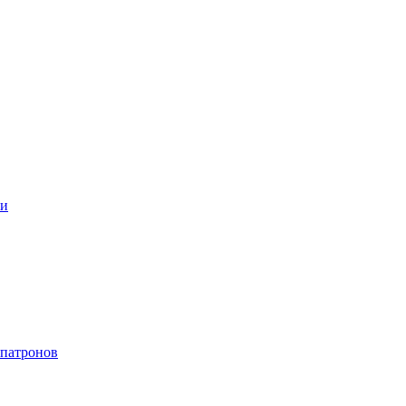
ки
 патронов