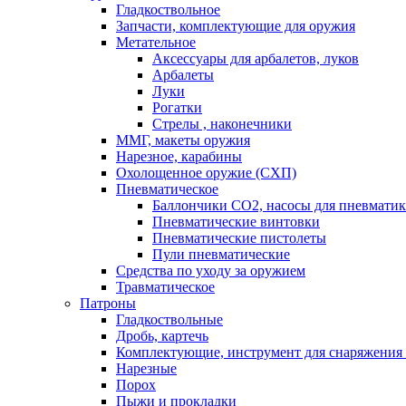
Гладкоствольное
Запчасти, комплектующие для оружия
Метательное
Аксессуары для арбалетов, луков
Арбалеты
Луки
Рогатки
Стрелы , наконечники
ММГ, макеты оружия
Нарезное, карабины
Охолощенное оружие (СХП)
Пневматическое
Баллончики СО2, насосы для пневмати
Пневматические винтовки
Пневматические пистолеты
Пули пневматические
Средства по уходу за оружием
Травматическое
Патроны
Гладкоствольные
Дробь, картечь
Комплектующие, инструмент для снаряжения
Нарезные
Порох
Пыжи и прокладки