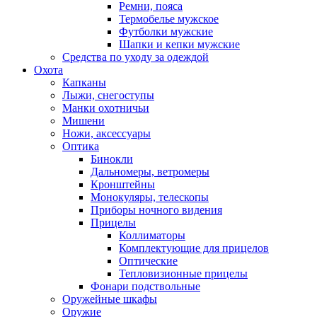
Ремни, пояса
Термобелье мужское
Футболки мужские
Шапки и кепки мужские
Средства по уходу за одеждой
Охота
Капканы
Лыжи, снегоступы
Манки охотничьи
Мишени
Ножи, аксессуары
Оптика
Бинокли
Дальномеры, ветромеры
Кронштейны
Монокуляры, телескопы
Приборы ночного видения
Прицелы
Коллиматоры
Комплектующие для прицелов
Оптические
Тепловизионные прицелы
Фонари подствольные
Оружейные шкафы
Оружие