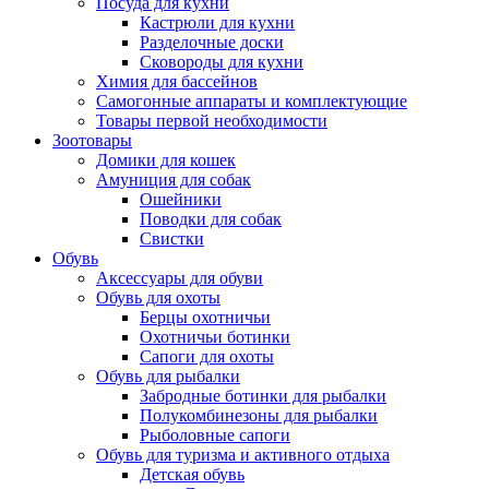
Посуда для кухни
Кастрюли для кухни
Разделочные доски
Сковороды для кухни
Химия для бассейнов
Самогонные аппараты и комплектующие
Товары первой необходимости
Зоотовары
Домики для кошек
Амуниция для собак
Ошейники
Поводки для собак
Свистки
Обувь
Аксессуары для обуви
Обувь для охоты
Берцы охотничьи
Охотничьи ботинки
Сапоги для охоты
Обувь для рыбалки
Забродные ботинки для рыбалки
Полукомбинезоны для рыбалки
Рыболовные сапоги
Обувь для туризма и активного отдыха
Детская обувь