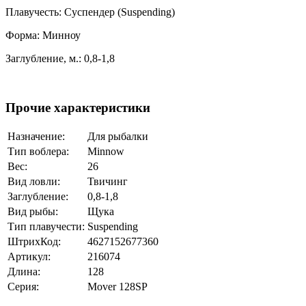
Плавучесть: Суспендер (Suspending)
Форма: Минноу
Заглубление, м.: 0,8-1,8
Прочие характеристики
Назначение:
Для рыбалки
Тип воблера:
Minnow
Вес:
26
Вид ловли:
Твичинг
Заглубление:
0,8-1,8
Вид рыбы:
Щука
Тип плавучести:
Suspending
ШтрихКод:
4627152677360
Артикул:
216074
Длина:
128
Серия:
Мover 128SP