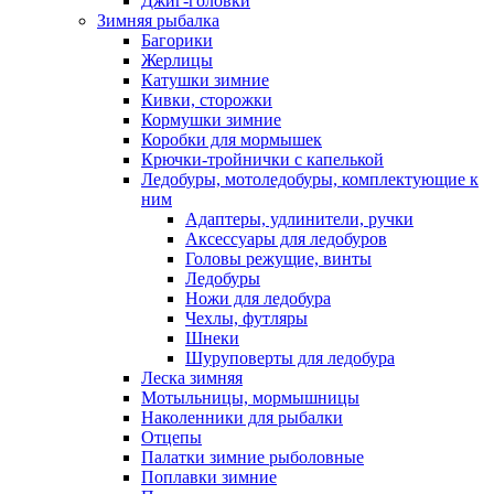
Джиг-головки
Зимняя рыбалка
Багорики
Жерлицы
Катушки зимние
Кивки, сторожки
Кормушки зимние
Коробки для мормышек
Крючки-тройнички с капелькой
Ледобуры, мотоледобуры, комплектующие к
ним
Адаптеры, удлинители, ручки
Аксессуары для ледобуров
Головы режущие, винты
Ледобуры
Ножи для ледобура
Чехлы, футляры
Шнеки
Шуруповерты для ледобура
Леска зимняя
Мотыльницы, мормышницы
Наколенники для рыбалки
Отцепы
Палатки зимние рыболовные
Поплавки зимние