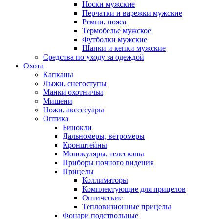
Носки мужские
Перчатки и варежки мужские
Ремни, пояса
Термобелье мужское
Футболки мужские
Шапки и кепки мужские
Средства по уходу за одеждой
Охота
Капканы
Лыжи, снегоступы
Манки охотничьи
Мишени
Ножи, аксессуары
Оптика
Бинокли
Дальномеры, ветромеры
Кронштейны
Монокуляры, телескопы
Приборы ночного видения
Прицелы
Коллиматоры
Комплектующие для прицелов
Оптические
Тепловизионные прицелы
Фонари подствольные