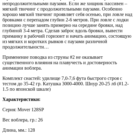
непродолжительными паузами. Если же хищник пассивен –
мягкий твичинг с продолжительными паузами. Особенно
хорошо мягкий твичинг проявляет себя осенью, при ловле над
бровками с перепадом глубин 2-6 метров. При ловле с лодки
позицию лучше занять примерно на середине бровки, над
глубиной 3-4 метра. Сделав заброс вдоль бровки, вывести
приманку в рабочий горизонт и начать анимацию, состоящую
из мягких и коротких рывков с паузами различной
продолжительности…
Применение поводка из струны #2 не оказывает
существенного влияния на плавучесть и достоверность
анимации воблера.
Комплект снастей: удилище 7,0-7,6 фута быстрого строя с
тестом до 35-42 гр. Катушка 3000-4000. Шнур 20-25 лб (#1.2-
1.5 по японской шкале)
Характеристики:
Серия: Мover 128SP
Вес воблера, гр.: 26
Длина, мм.: 128