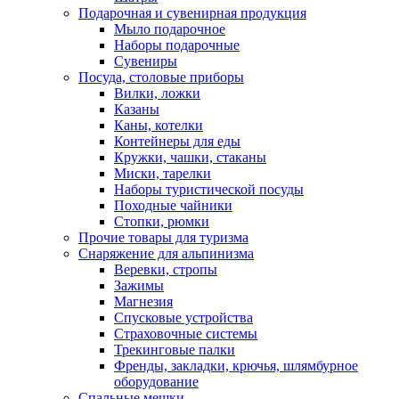
Подарочная и сувенирная продукция
Мыло подарочное
Наборы подарочные
Сувениры
Посуда, столовые приборы
Вилки, ложки
Казаны
Каны, котелки
Контейнеры для еды
Кружки, чашки, стаканы
Миски, тарелки
Наборы туристической посуды
Походные чайники
Стопки, рюмки
Прочие товары для туризма
Снаряжение для альпинизма
Веревки, стропы
Зажимы
Магнезия
Спусковые устройства
Страховочные системы
Трекинговые палки
Френды, закладки, крючья, шлямбурное
оборудование
Спальные мешки