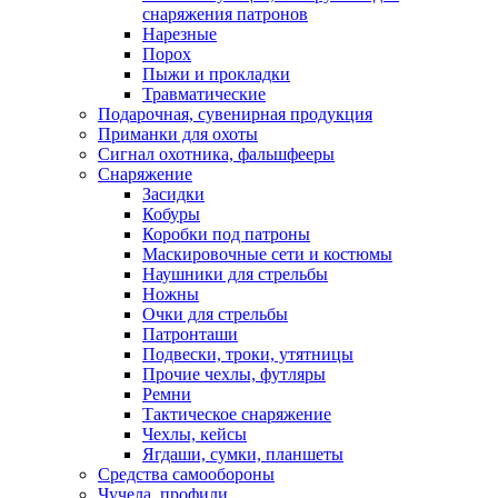
снаряжения патронов
Нарезные
Порох
Пыжи и прокладки
Травматические
Подарочная, сувенирная продукция
Приманки для охоты
Сигнал охотника, фальшфееры
Снаряжение
Засидки
Кобуры
Коробки под патроны
Маскировочные сети и костюмы
Наушники для стрельбы
Ножны
Очки для стрельбы
Патронташи
Подвески, троки, утятницы
Прочие чехлы, футляры
Ремни
Тактическое снаряжение
Чехлы, кейсы
Ягдаши, сумки, планшеты
Средства самообороны
Чучела, профили