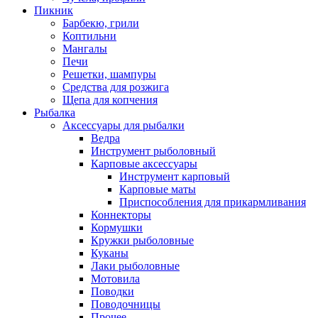
Пикник
Барбекю, грили
Коптильни
Мангалы
Печи
Решетки, шампуры
Средства для розжига
Щепа для копчения
Рыбалка
Аксессуары для рыбалки
Ведра
Инструмент рыболовный
Карповые аксессуары
Инструмент карповый
Карповые маты
Приспособления для прикармливания
Коннекторы
Кормушки
Кружки рыболовные
Куканы
Лаки рыболовные
Мотовила
Поводки
Поводочницы
Прочее