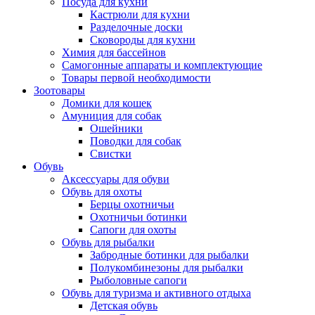
Посуда для кухни
Кастрюли для кухни
Разделочные доски
Сковороды для кухни
Химия для бассейнов
Самогонные аппараты и комплектующие
Товары первой необходимости
Зоотовары
Домики для кошек
Амуниция для собак
Ошейники
Поводки для собак
Свистки
Обувь
Аксессуары для обуви
Обувь для охоты
Берцы охотничьи
Охотничьи ботинки
Сапоги для охоты
Обувь для рыбалки
Забродные ботинки для рыбалки
Полукомбинезоны для рыбалки
Рыболовные сапоги
Обувь для туризма и активного отдыха
Детская обувь