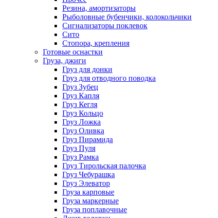
Резина, амортизаторы
Рыболовные бубенчики, колокольчики
Сигнализаторы поклевок
Сито
Стопора, крепления
Готовые оснастки
Груза, джиги
Груз для донки
Груз для отводного поводка
Груз Зубец
Груз Капля
Груз Кегля
Груз Кольцо
Груз Ложка
Груз Оливка
Груз Пирамида
Груз Пуля
Груз Рамка
Груз Тирольская палочка
Груз Чебурашка
Груз Элеватор
Груза карповые
Груза маркерные
Груза поплавочные