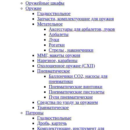
Оружейные шкафы
Оружие
Гладкоствольное
Запчасти, комплектующие для оружия
Метательное
Аксессуары для арбалетов, луков
Арбалеты
Луки
Рогатки
Стрелы , наконечники
ММГ, макеты оружия
Нарезное, карабины
Охолощенное оружие (СХП)
Пневматическое
Баллончики СО2, насосы для
пневматики
Пневматические винтовки
Пневматические пистолеты
Пули пневматические
Средства по уходу за оружием
Травматическое
Патроны
Гладкоствольные
Дробь, картечь
Комплектующие, инструмент для