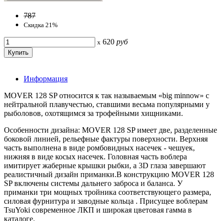
787
Скидка 21%
620
руб
x
Информация
MOVER 128 SP относится к так называемым «big minnow» с
нейтральной плавучестью, ставшими весьма популярными у
рыболовов, охотящимся за трофейными хищниками.
Особенности дизайна: MOVER 128 SP имеет две, разделенные
боковой линией, рельефные фактуры поверхности. Верхняя
часть выполнена в виде ромбовидных насечек - чешуек,
нижняя в виде косых насечек. Головная часть воблера
имитирует жаберные крышки рыбки, а 3D глаза завершают
реалистичный дизайн приманки.В конструкцию MOVER 128
SP включены системы дальнего заброса и баланса. У
приманки три мощных тройника соответствующего размера,
силовая фурнитура и заводные кольца . Присущее воблерам
TsuYoki современное ЛКП и широкая цветовая гамма в
каталоге.