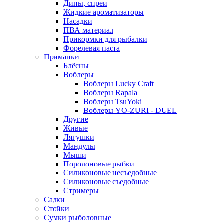
Дипы, спреи
Жидкие ароматизаторы
Насадки
ПВА материал
Прикормки для рыбалки
Форелевая паста
Приманки
Блёсны
Воблеры
Воблеры Lucky Craft
Воблеры Rapala
Воблеры TsuYoki
Воблеры YO-ZURI - DUEL
Другие
Живые
Лягушки
Мандулы
Мыши
Поролоновые рыбки
Силиконовые несъедобные
Силиконовые съедобные
Стримеры
Садки
Стойки
Сумки рыболовные