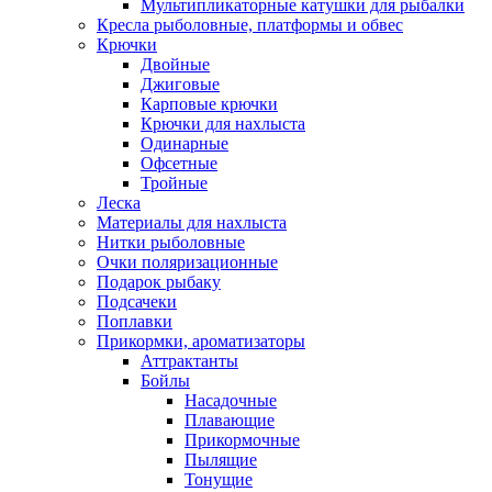
Мультипликаторные катушки для рыбалки
Кресла рыболовные, платформы и обвес
Крючки
Двойные
Джиговые
Карповые крючки
Крючки для нахлыста
Одинарные
Офсетные
Тройные
Леска
Материалы для нахлыста
Нитки рыболовные
Очки поляризационные
Подарок рыбаку
Подсачеки
Поплавки
Прикормки, ароматизаторы
Аттрактанты
Бойлы
Насадочные
Плавающие
Прикормочные
Пылящие
Тонущие