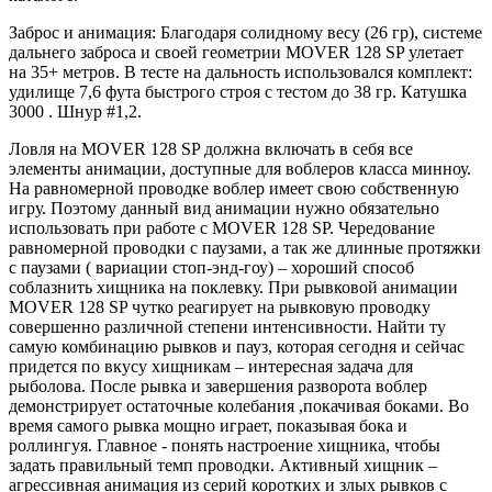
Заброс и анимация: Благодаря солидному весу (26 гр), системе
дальнего заброса и своей геометрии MOVER 128 SP улетает
на 35+ метров. В тесте на дальность использовался комплект:
удилище 7,6 фута быстрого строя с тестом до 38 гр. Катушка
3000 . Шнур #1,2.
Ловля на MOVER 128 SP должна включать в себя все
элементы анимации, доступные для воблеров класса минноу.
На равномерной проводке воблер имеет свою собственную
игру. Поэтому данный вид анимации нужно обязательно
использовать при работе с MOVER 128 SP. Чередование
равномерной проводки с паузами, а так же длинные протяжки
с паузами ( вариации стоп-энд-гоу) – хороший способ
соблазнить хищника на поклевку. При рывковой анимации
MOVER 128 SP чутко реагирует на рывковую проводку
совершенно различной степени интенсивности. Найти ту
самую комбинацию рывков и пауз, которая сегодня и сейчас
придется по вкусу хищникам – интересная задача для
рыболова. После рывка и завершения разворота воблер
демонстрирует остаточные колебания ,покачивая боками. Во
время самого рывка мощно играет, показывая бока и
роллингуя. Главное - понять настроение хищника, чтобы
задать правильный темп проводки. Активный хищник –
агрессивная анимация из серий коротких и злых рывков с