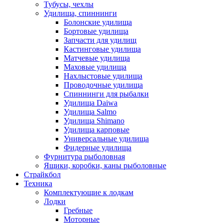
Тубусы, чехлы
Удилища, спиннинги
Болонские удилища
Бортовые удилища
Запчасти для удилищ
Кастинговые удилища
Матчевые удилища
Маховые удилища
Нахлыстовые удилища
Проводочные удилища
Спиннинги для рыбалки
Удилища Daiwa
Удилища Salmo
Удилища Shimano
Удилища карповые
Универсальные удилища
Фидерные удилища
Фурнитура рыболовная
Ящики, коробки, каны рыболовные
Страйкбол
Техника
Комплектующие к лодкам
Лодки
Гребные
Моторные