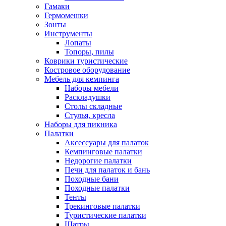
Гамаки
Гермомешки
Зонты
Инструменты
Лопаты
Топоры, пилы
Коврики туристические
Костровое оборудование
Мебель для кемпинга
Наборы мебели
Раскладушки
Столы складные
Стулья, кресла
Наборы для пикника
Палатки
Аксессуары для палаток
Кемпинговые палатки
Недорогие палатки
Печи для палаток и бань
Походные бани
Походные палатки
Тенты
Трекинговые палатки
Туристические палатки
Шатры