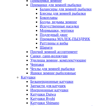
Прикормки зимние
Приманки для зимней рыбалки
Балансиры для зимней рыбалки
Блесны для зимней рыбалки
Бокоплавы
Болды, ведьмы зимние
Искусственные насадки
Мормышки, чертики
Подледный джиг
Приманка МАЛЕК-ПЫЗДРИК
Раттлины и вибы
Шараги
Прочий зимний ассортимент
Санки, сани-волокуши
Удилища зимние, комплектующие
Черпаки
Чехлы для зимней рыбалки
Ящики зимние рыболовные
Катушки
Безынерционные катушки
Запчасти для катушек
Инерционные катушки
Катушки Daiwa
Катушки Ryobi
Катушки Shimano