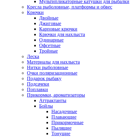
Мультипликаторные катушки для рыбалки
Кресла рыболовные, платформы и обвес
Крючки
Двойные
Джиговые
Карповые крючки
Крючки для нахлыста
Одинарные
Офсетные
Тройные
Леска
Материалы для нахлыста
Нитки рыболовные
Очки поляризационные
Подарок рыбаку
Подсачеки
Поплавки
Прикормки, ароматизаторы
Аттрактанты
Бойлы
Насадочные
Плавающие
Прикормочные
Пылящие
Тонущие