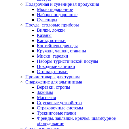
Подарочная и сувенирная продукция
Мыло подарочное
Наборы подарочные
Сувениры
Посуда, столовые приборы
Вилки, ложки
Казаны
Каны, котелки
Контейнеры для еды
Кружки, чашки, стаканы
Миски, тарелки
Наборы туристической посуды
Походные чайники
Стопки, рюмки
Прочие товары для туризма
Снаряжение для альпинизма
Веревки, стропы
Зажимы
Магнезия
Спусковые устройства
Страховочные системы
Трекинговые палки
Френды, закладки, крючья, шлямбурное
оборудование
Спальные мешки