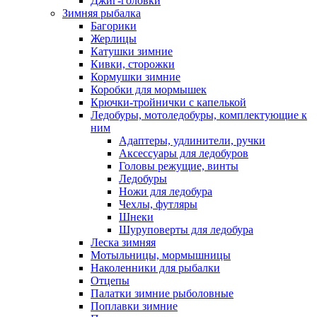
Джиг-головки
Зимняя рыбалка
Багорики
Жерлицы
Катушки зимние
Кивки, сторожки
Кормушки зимние
Коробки для мормышек
Крючки-тройнички с капелькой
Ледобуры, мотоледобуры, комплектующие к
ним
Адаптеры, удлинители, ручки
Аксессуары для ледобуров
Головы режущие, винты
Ледобуры
Ножи для ледобура
Чехлы, футляры
Шнеки
Шуруповерты для ледобура
Леска зимняя
Мотыльницы, мормышницы
Наколенники для рыбалки
Отцепы
Палатки зимние рыболовные
Поплавки зимние