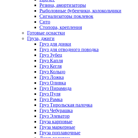
Резина, амортизаторы
Рыболовные бубенчики, колокольчики
Сигнализаторы поклевок
Сито
Стопора, крепления
Готовые оснастки
Груза, джиги
Груз для донки
Груз для отводного поводка
Груз Зубец
Груз Капля
Груз Кегля
Груз Кольцо
Груз Ложка
Груз Оливка
Груз Пирамида
Груз Пуля
Груз Рамка
Груз Тирольская палочка
Груз Чебурашка
Груз Элеватор
Груза карповые
Груза маркерные
Груза поплавочные