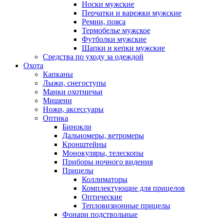
Носки мужские
Перчатки и варежки мужские
Ремни, пояса
Термобелье мужское
Футболки мужские
Шапки и кепки мужские
Средства по уходу за одеждой
Охота
Капканы
Лыжи, снегоступы
Манки охотничьи
Мишени
Ножи, аксессуары
Оптика
Бинокли
Дальномеры, ветромеры
Кронштейны
Монокуляры, телескопы
Приборы ночного видения
Прицелы
Коллиматоры
Комплектующие для прицелов
Оптические
Тепловизионные прицелы
Фонари подствольные