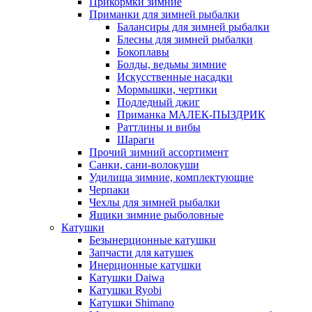
Прикормки зимние
Приманки для зимней рыбалки
Балансиры для зимней рыбалки
Блесны для зимней рыбалки
Бокоплавы
Болды, ведьмы зимние
Искусственные насадки
Мормышки, чертики
Подледный джиг
Приманка МАЛЕК-ПЫЗДРИК
Раттлины и вибы
Шараги
Прочий зимний ассортимент
Санки, сани-волокуши
Удилища зимние, комплектующие
Черпаки
Чехлы для зимней рыбалки
Ящики зимние рыболовные
Катушки
Безынерционные катушки
Запчасти для катушек
Инерционные катушки
Катушки Daiwa
Катушки Ryobi
Катушки Shimano