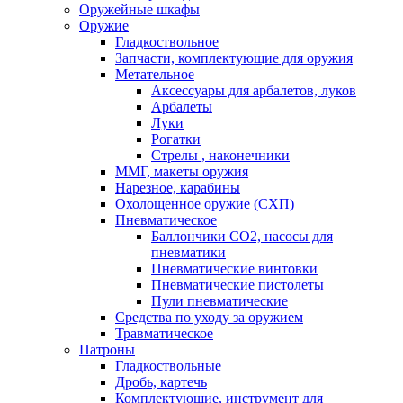
Оружейные шкафы
Оружие
Гладкоствольное
Запчасти, комплектующие для оружия
Метательное
Аксессуары для арбалетов, луков
Арбалеты
Луки
Рогатки
Стрелы , наконечники
ММГ, макеты оружия
Нарезное, карабины
Охолощенное оружие (СХП)
Пневматическое
Баллончики СО2, насосы для
пневматики
Пневматические винтовки
Пневматические пистолеты
Пули пневматические
Средства по уходу за оружием
Травматическое
Патроны
Гладкоствольные
Дробь, картечь
Комплектующие, инструмент для