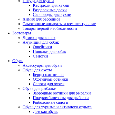
Посуда для кухни
Кастрюли для кухни
Разделочные доски
Сковороды для кухни
Химия для бассейнов
Самогонные аппараты и комплектующие
Товары первой необходимости
Зоотовары
Домики для кошек
Амуниция для собак
Ошейники
Поводки для собак
Свистки
Обувь
Аксессуары для обуви
Обувь для охоты
Берцы охотничьи
Охотничьи ботинки
Сапоги для охоты
Обувь для рыбалки
Забродные ботинки для рыбалки
Полукомбинезоны для рыбалки
Рыболовные сапоги
Обувь для туризма и активного отдыха
Детская обувь