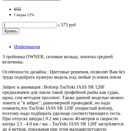
655
Скидка 12%
575
руб
x
Информация
3 тройника OWNER, силовые кольца, лопатка средней
величины.
Особенности дизайна : Цветовые решения, позволят Вам без
труда подобрать нужную модель под любые условия ловли
Заброс и анимация : Воблер TsuYoki JASS SR 120F
предназначен для ловли такой трофейной рыбы как судак,
щука, сом методом троллинг. Также данной моделью можно
ловить и ''в заброс'', равномерной проводкой, но надо
помнить,что TsuYoki JASS SR 120F упористый воблер,
поэтому надо подбирать удилище соответствующего теста.
При отпуске шнура ( 0.2 мм ) около 40-метров и скорости
катера 3.5 - 4.0 км / час - TsuYoki JASS SR 120F заглубляется
до 4 метров, показывая при этом малоамплитудную