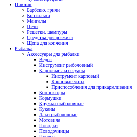
Пикник
Барбекю, грили
Коптильни
Мангалы
Печи
Решетки, шампуры
Средства для розжига
Щепа для копчения
Рыбалка
Аксессуары для рыбалки
Ведра
Инструмент рыболовный
Карповые аксессуары
Инструмент карповый
Карповые маты
Приспособления для прикармливания
Коннекторы
Кормушки
Кружки рыболовные
Куканы
Лаки рыболовные
Мотовила
Поводки
Поводочницы
Прочее