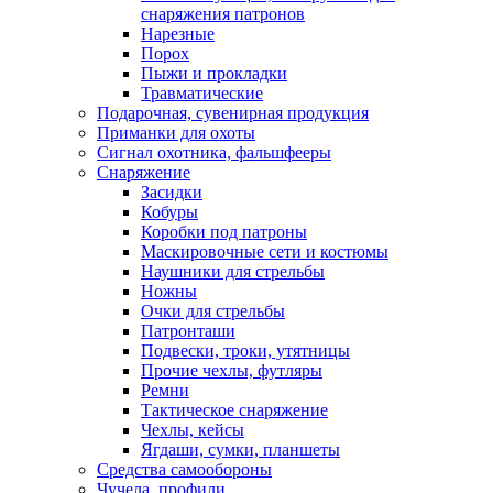
снаряжения патронов
Нарезные
Порох
Пыжи и прокладки
Травматические
Подарочная, сувенирная продукция
Приманки для охоты
Сигнал охотника, фальшфееры
Снаряжение
Засидки
Кобуры
Коробки под патроны
Маскировочные сети и костюмы
Наушники для стрельбы
Ножны
Очки для стрельбы
Патронташи
Подвески, троки, утятницы
Прочие чехлы, футляры
Ремни
Тактическое снаряжение
Чехлы, кейсы
Ягдаши, сумки, планшеты
Средства самообороны
Чучела, профили