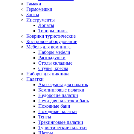
Гамаки
Гермомешки
Зонты
Инструменты
Лопаты
Топоры, пилы
Коврики туристические
Костровое оборудование
Мебель для кемпинга
Наборы мебели
Раскладушки
Столы складные
Стулья, кресла
Наборы для пикника
Палатки
Аксессуары для палаток
Кемпинговые палатки
Недорогие палатки
Печи для палаток и бань
Походные бани
Походные палатки
Тенты
Трекинговые палатки
Туристические палатки
Шатры