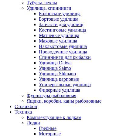
Тубусы, чехлы
Удилища, спиннинги
Болонские удилища
Бортовые удилища
Запчасти для удилищ
Кастинговые удилища
Матчевые удилища
Маховые удилища
Нахлыстовые удилища
Проводочные удилища
Спиннинги для рыбалки
Удилища Daiwa
Удилища Salmo
Удилища Shimano
Удилища карповые
Универсальные удилища
Фидерные удилища
Фурнитура рыболовная
Ящики, коробки, каны рыболовные
Страйкбол
Техника
Комплектующие к лодкам
Лодки
Гребные
Моторные