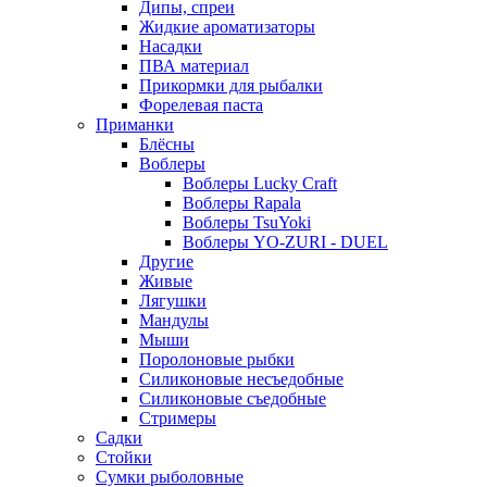
Дипы, спреи
Жидкие ароматизаторы
Насадки
ПВА материал
Прикормки для рыбалки
Форелевая паста
Приманки
Блёсны
Воблеры
Воблеры Lucky Craft
Воблеры Rapala
Воблеры TsuYoki
Воблеры YO-ZURI - DUEL
Другие
Живые
Лягушки
Мандулы
Мыши
Поролоновые рыбки
Силиконовые несъедобные
Силиконовые съедобные
Стримеры
Садки
Стойки
Сумки рыболовные