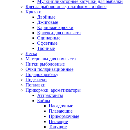
Мультипликаторные катушки для рыбалки
Кресла рыболовные, платформы и обвес
Крючки
Двойные
Джиговые
Карповые крючки
Крючки для нахлыста
Одинарные
Офсетные
Тройные
Леска
Материалы для нахлыста
Нитки рыболовные
Очки поляризационные
Подарок рыбаку
Подсачеки
Поплавки
Прикормки, ароматизаторы
Аттрактанты
Бойлы
Насадочные
Плавающие
Прикормочные
Пылящие
Тонущие