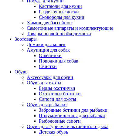
Посуда для кухни
Кастрюли для кухни
Разделочные доски
Сковороды для кухни
Химия для бассейнов
Самогонные аппараты и комплектующие
Товары первой необходимости
Зоотовары
Домики для кошек
Амуниция для собак
Ошейники
Поводки для собак
Свистки
Обувь
Аксессуары для обуви
Обувь для охоты
Берцы охотничьи
Охотничьи ботинки
Сапоги для охоты
Обувь для рыбалки
Забродные ботинки для рыбалки
Полукомбинезоны для рыбалки
Рыболовные сапоги
Обувь для туризма и активного отдыха
Детская обувь