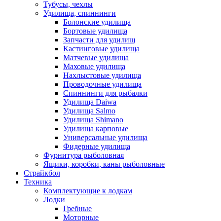
Тубусы, чехлы
Удилища, спиннинги
Болонские удилища
Бортовые удилища
Запчасти для удилищ
Кастинговые удилища
Матчевые удилища
Маховые удилища
Нахлыстовые удилища
Проводочные удилища
Спиннинги для рыбалки
Удилища Daiwa
Удилища Salmo
Удилища Shimano
Удилища карповые
Универсальные удилища
Фидерные удилища
Фурнитура рыболовная
Ящики, коробки, каны рыболовные
Страйкбол
Техника
Комплектующие к лодкам
Лодки
Гребные
Моторные