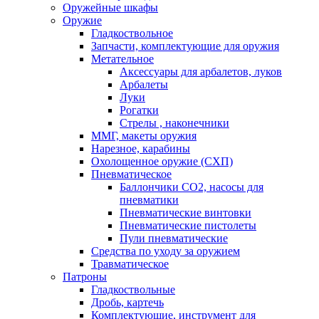
Оружейные шкафы
Оружие
Гладкоствольное
Запчасти, комплектующие для оружия
Метательное
Аксессуары для арбалетов, луков
Арбалеты
Луки
Рогатки
Стрелы , наконечники
ММГ, макеты оружия
Нарезное, карабины
Охолощенное оружие (СХП)
Пневматическое
Баллончики СО2, насосы для
пневматики
Пневматические винтовки
Пневматические пистолеты
Пули пневматические
Средства по уходу за оружием
Травматическое
Патроны
Гладкоствольные
Дробь, картечь
Комплектующие, инструмент для