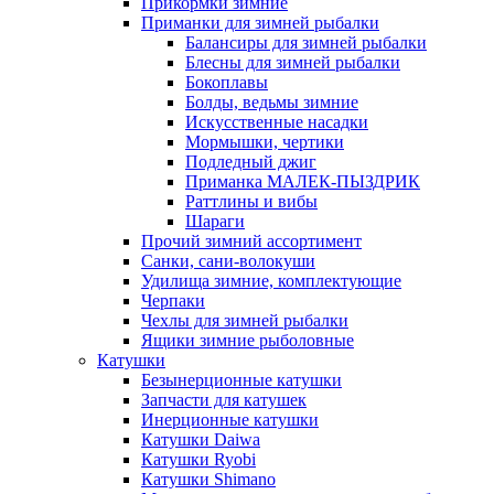
Прикормки зимние
Приманки для зимней рыбалки
Балансиры для зимней рыбалки
Блесны для зимней рыбалки
Бокоплавы
Болды, ведьмы зимние
Искусственные насадки
Мормышки, чертики
Подледный джиг
Приманка МАЛЕК-ПЫЗДРИК
Раттлины и вибы
Шараги
Прочий зимний ассортимент
Санки, сани-волокуши
Удилища зимние, комплектующие
Черпаки
Чехлы для зимней рыбалки
Ящики зимние рыболовные
Катушки
Безынерционные катушки
Запчасти для катушек
Инерционные катушки
Катушки Daiwa
Катушки Ryobi
Катушки Shimano