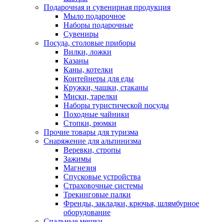
Подарочная и сувенирная продукция
Мыло подарочное
Наборы подарочные
Сувениры
Посуда, столовые приборы
Вилки, ложки
Казаны
Каны, котелки
Контейнеры для еды
Кружки, чашки, стаканы
Миски, тарелки
Наборы туристической посуды
Походные чайники
Стопки, рюмки
Прочие товары для туризма
Снаряжение для альпинизма
Веревки, стропы
Зажимы
Магнезия
Спусковые устройства
Страховочные системы
Трекинговые палки
Френды, закладки, крючья, шлямбурное
оборудование
Спальные мешки