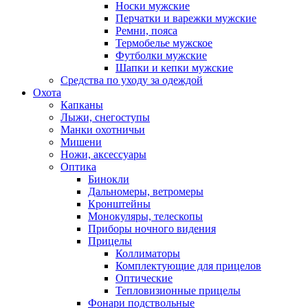
Носки мужские
Перчатки и варежки мужские
Ремни, пояса
Термобелье мужское
Футболки мужские
Шапки и кепки мужские
Средства по уходу за одеждой
Охота
Капканы
Лыжи, снегоступы
Манки охотничьи
Мишени
Ножи, аксессуары
Оптика
Бинокли
Дальномеры, ветромеры
Кронштейны
Монокуляры, телескопы
Приборы ночного видения
Прицелы
Коллиматоры
Комплектующие для прицелов
Оптические
Тепловизионные прицелы
Фонари подствольные