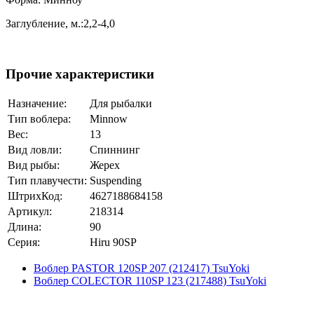
Заглубление, м.:2,2-4,0
Прочие характеристики
Назначение:
Для рыбалки
Тип воблера:
Minnow
Вес:
13
Вид ловли:
Спиннинг
Вид рыбы:
Жерех
Тип плавучести:
Suspending
ШтрихКод:
4627188684158
Артикул:
218314
Длина:
90
Серия:
Hiru 90SP
Воблер PASTOR 120SP 207 (212417) TsuYoki
Воблер COLECTOR 110SP 123 (217488) TsuYoki