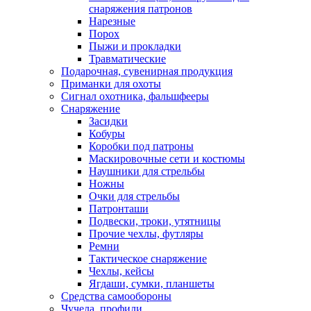
снаряжения патронов
Нарезные
Порох
Пыжи и прокладки
Травматические
Подарочная, сувенирная продукция
Приманки для охоты
Сигнал охотника, фальшфееры
Снаряжение
Засидки
Кобуры
Коробки под патроны
Маскировочные сети и костюмы
Наушники для стрельбы
Ножны
Очки для стрельбы
Патронташи
Подвески, троки, утятницы
Прочие чехлы, футляры
Ремни
Тактическое снаряжение
Чехлы, кейсы
Ягдаши, сумки, планшеты
Средства самообороны
Чучела, профили