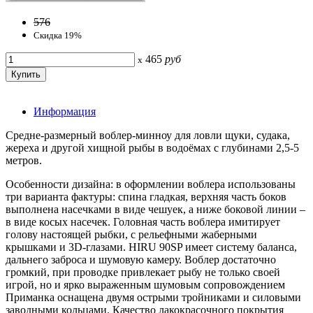
576
Скидка 19%
465
руб
x
Информация
Средне-размерный воблер-минноу для ловли щуки, судака,
жереха и другой хищной рыбы в водоёмах с глубинами 2,5-5
метров.
Особенности дизайна: в оформлении воблера использованы
три варианта фактуры: спина гладкая, верхняя часть боков
выполнена насечками в виде чешуек, а ниже боковой линии –
в виде косых насечек. Головная часть воблера имитирует
голову настоящей рыбки, с рельефными жаберными
крышками и 3D-глазами. HIRU 90SP имеет систему баланса,
дальнего заброса и шумовую камеру. Воблер достаточно
громкий, при проводке привлекает рыбу не только своей
игрой, но и ярко выраженным шумовым сопровождением
Приманка оснащена двумя острыми тройниками и силовыми
заводными кольцами. Качество лакокрасочного покрытия