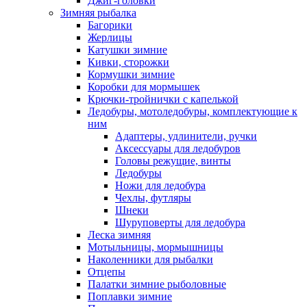
Джиг-головки
Зимняя рыбалка
Багорики
Жерлицы
Катушки зимние
Кивки, сторожки
Кормушки зимние
Коробки для мормышек
Крючки-тройнички с капелькой
Ледобуры, мотоледобуры, комплектующие к
ним
Адаптеры, удлинители, ручки
Аксессуары для ледобуров
Головы режущие, винты
Ледобуры
Ножи для ледобура
Чехлы, футляры
Шнеки
Шуруповерты для ледобура
Леска зимняя
Мотыльницы, мормышницы
Наколенники для рыбалки
Отцепы
Палатки зимние рыболовные
Поплавки зимние