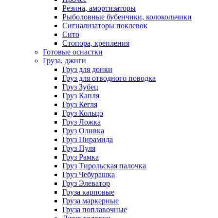
Резина, амортизаторы
Рыболовные бубенчики, колокольчики
Сигнализаторы поклевок
Сито
Стопора, крепления
Готовые оснастки
Груза, джиги
Груз для донки
Груз для отводного поводка
Груз Зубец
Груз Капля
Груз Кегля
Груз Кольцо
Груз Ложка
Груз Оливка
Груз Пирамида
Груз Пуля
Груз Рамка
Груз Тирольская палочка
Груз Чебурашка
Груз Элеватор
Груза карповые
Груза маркерные
Груза поплавочные