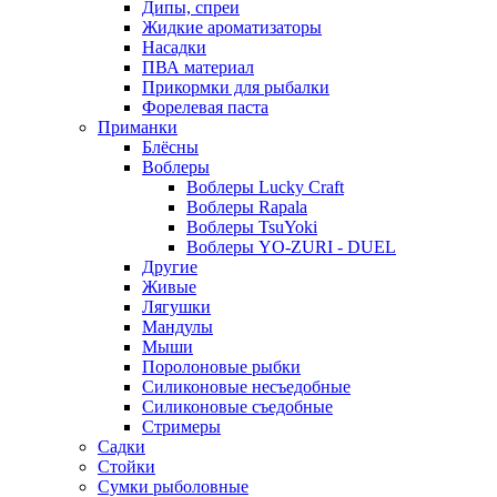
Дипы, спреи
Жидкие ароматизаторы
Насадки
ПВА материал
Прикормки для рыбалки
Форелевая паста
Приманки
Блёсны
Воблеры
Воблеры Lucky Craft
Воблеры Rapala
Воблеры TsuYoki
Воблеры YO-ZURI - DUEL
Другие
Живые
Лягушки
Мандулы
Мыши
Поролоновые рыбки
Силиконовые несъедобные
Силиконовые съедобные
Стримеры
Садки
Стойки
Сумки рыболовные