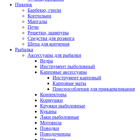
Пикник
Барбекю, грили
Коптильни
Мангалы
Печи
Решетки, шампуры
Средства для розжига
Щепа для копчения
Рыбалка
Аксессуары для рыбалки
Ведра
Инструмент рыболовный
Карповые аксессуары
Инструмент карповый
Карповые маты
Приспособления для прикармливания
Коннекторы
Кормушки
Кружки рыболовные
Куканы
Лаки рыболовные
Мотовила
Поводки
Поводочницы
Прочее