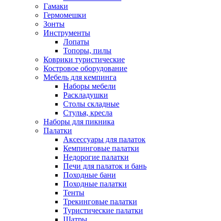
Гамаки
Гермомешки
Зонты
Инструменты
Лопаты
Топоры, пилы
Коврики туристические
Костровое оборудование
Мебель для кемпинга
Наборы мебели
Раскладушки
Столы складные
Стулья, кресла
Наборы для пикника
Палатки
Аксессуары для палаток
Кемпинговые палатки
Недорогие палатки
Печи для палаток и бань
Походные бани
Походные палатки
Тенты
Трекинговые палатки
Туристические палатки
Шатры