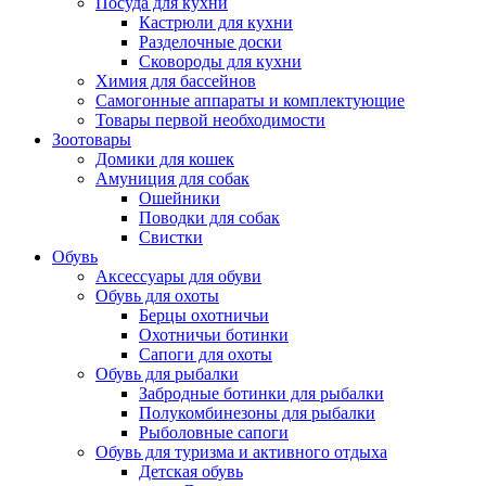
Посуда для кухни
Кастрюли для кухни
Разделочные доски
Сковороды для кухни
Химия для бассейнов
Самогонные аппараты и комплектующие
Товары первой необходимости
Зоотовары
Домики для кошек
Амуниция для собак
Ошейники
Поводки для собак
Свистки
Обувь
Аксессуары для обуви
Обувь для охоты
Берцы охотничьи
Охотничьи ботинки
Сапоги для охоты
Обувь для рыбалки
Забродные ботинки для рыбалки
Полукомбинезоны для рыбалки
Рыболовные сапоги
Обувь для туризма и активного отдыха
Детская обувь