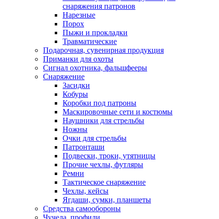
снаряжения патронов
Нарезные
Порох
Пыжи и прокладки
Травматические
Подарочная, сувенирная продукция
Приманки для охоты
Сигнал охотника, фальшфееры
Снаряжение
Засидки
Кобуры
Коробки под патроны
Маскировочные сети и костюмы
Наушники для стрельбы
Ножны
Очки для стрельбы
Патронташи
Подвески, троки, утятницы
Прочие чехлы, футляры
Ремни
Тактическое снаряжение
Чехлы, кейсы
Ягдаши, сумки, планшеты
Средства самообороны
Чучела, профили