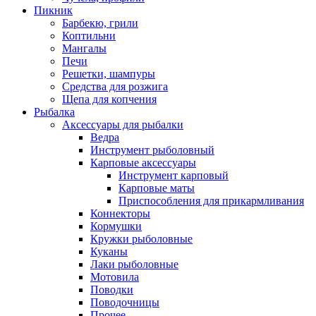
Пикник
Барбекю, грили
Коптильни
Мангалы
Печи
Решетки, шампуры
Средства для розжига
Щепа для копчения
Рыбалка
Аксессуары для рыбалки
Ведра
Инструмент рыболовный
Карповые аксессуары
Инструмент карповый
Карповые маты
Приспособления для прикармливания
Коннекторы
Кормушки
Кружки рыболовные
Куканы
Лаки рыболовные
Мотовила
Поводки
Поводочницы
Прочее