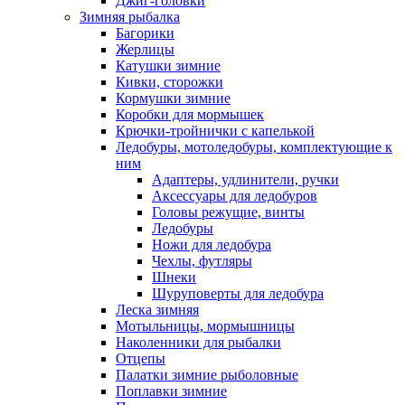
Джиг-головки
Зимняя рыбалка
Багорики
Жерлицы
Катушки зимние
Кивки, сторожки
Кормушки зимние
Коробки для мормышек
Крючки-тройнички с капелькой
Ледобуры, мотоледобуры, комплектующие к
ним
Адаптеры, удлинители, ручки
Аксессуары для ледобуров
Головы режущие, винты
Ледобуры
Ножи для ледобура
Чехлы, футляры
Шнеки
Шуруповерты для ледобура
Леска зимняя
Мотыльницы, мормышницы
Наколенники для рыбалки
Отцепы
Палатки зимние рыболовные
Поплавки зимние