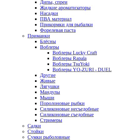
Дипы, спреи
Жидкие ароматизаторы
Насадки
ПВА материал
Прикормки для рыбалки
Форелевая паста
Приманки
Блёсны
Воблеры
Воблеры Lucky Craft
Воблеры Rapala
Воблеры TsuYoki
Воблеры YO-ZURI - DUEL
Другие
Живые
Лягушки
Мандулы
Мыши
Поролоновые рыбки
Силиконовые несъедобные
Силиконовые съедобные
Стримеры
Садки
Стойки
Сумки рыболовные