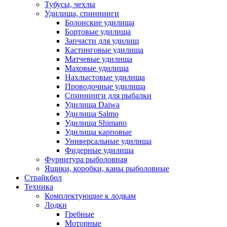
Тубусы, чехлы
Удилища, спиннинги
Болонские удилища
Бортовые удилища
Запчасти для удилищ
Кастинговые удилища
Матчевые удилища
Маховые удилища
Нахлыстовые удилища
Проводочные удилища
Спиннинги для рыбалки
Удилища Daiwa
Удилища Salmo
Удилища Shimano
Удилища карповые
Универсальные удилища
Фидерные удилища
Фурнитура рыболовная
Ящики, коробки, каны рыболовные
Страйкбол
Техника
Комплектующие к лодкам
Лодки
Гребные
Моторные