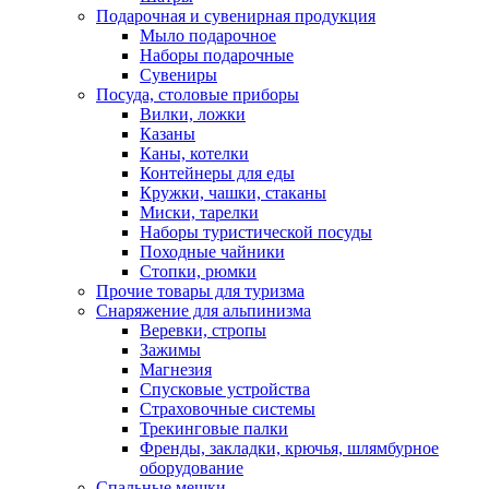
Подарочная и сувенирная продукция
Мыло подарочное
Наборы подарочные
Сувениры
Посуда, столовые приборы
Вилки, ложки
Казаны
Каны, котелки
Контейнеры для еды
Кружки, чашки, стаканы
Миски, тарелки
Наборы туристической посуды
Походные чайники
Стопки, рюмки
Прочие товары для туризма
Снаряжение для альпинизма
Веревки, стропы
Зажимы
Магнезия
Спусковые устройства
Страховочные системы
Трекинговые палки
Френды, закладки, крючья, шлямбурное
оборудование
Спальные мешки