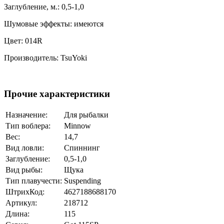
Заглубление, м.: 0,5-1,0
Шумовые эффекты: имеются
Цвет: 014R
Производитель: TsuYoki
Прочие характеристики
Назначение:
Для рыбалки
Тип воблера:
Minnow
Вес:
14,7
Вид ловли:
Спиннинг
Заглубление:
0,5-1,0
Вид рыбы:
Щука
Тип плавучести:
Suspending
ШтрихКод:
4627188688170
Артикул:
218712
Длина:
115