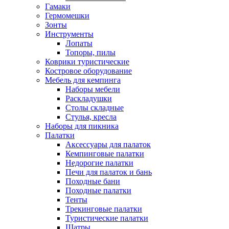
Гамаки
Гермомешки
Зонты
Инструменты
Лопаты
Топоры, пилы
Коврики туристические
Костровое оборудование
Мебель для кемпинга
Наборы мебели
Раскладушки
Столы складные
Стулья, кресла
Наборы для пикника
Палатки
Аксессуары для палаток
Кемпинговые палатки
Недорогие палатки
Печи для палаток и бань
Походные бани
Походные палатки
Тенты
Трекинговые палатки
Туристические палатки
Шатры