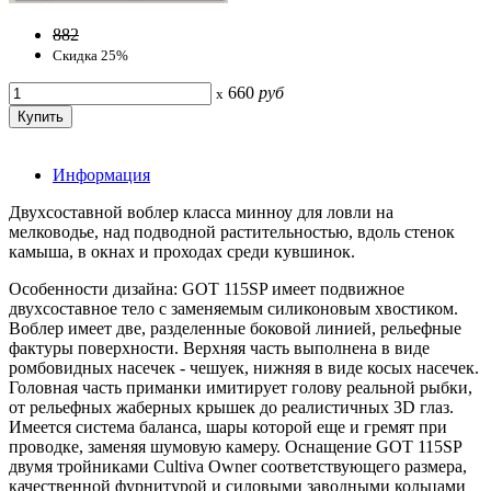
882
Скидка 25%
660
руб
x
Информация
Двухсоставной воблер класса минноу для ловли на
мелководье, над подводной растительностью, вдоль стенок
камыша, в окнах и проходах среди кувшинок.
Особенности дизайна: GOT 115SP имеет подвижное
двухсоставное тело с заменяемым силиконовым хвостиком.
Воблер имеет две, разделенные боковой линией, рельефные
фактуры поверхности. Верхняя часть выполнена в виде
ромбовидных насечек - чешуек, нижняя в виде косых насечек.
Головная часть приманки имитирует голову реальной рыбки,
от рельефных жаберных крышек до реалистичных 3D глаз.
Имеется система баланса, шары которой еще и гремят при
проводке, заменяя шумовую камеру. Оснащение GOT 115SP
двумя тройниками Cultiva Owner соответствующего размера,
качественной фурнитурой и силовыми заводными кольцами