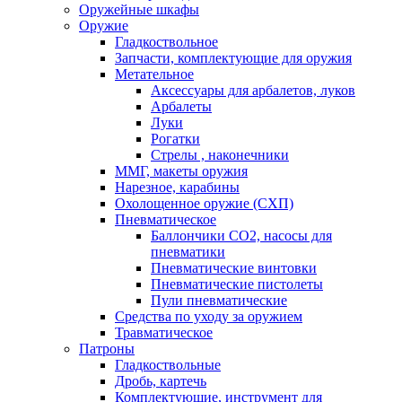
Оружейные шкафы
Оружие
Гладкоствольное
Запчасти, комплектующие для оружия
Метательное
Аксессуары для арбалетов, луков
Арбалеты
Луки
Рогатки
Стрелы , наконечники
ММГ, макеты оружия
Нарезное, карабины
Охолощенное оружие (СХП)
Пневматическое
Баллончики СО2, насосы для
пневматики
Пневматические винтовки
Пневматические пистолеты
Пули пневматические
Средства по уходу за оружием
Травматическое
Патроны
Гладкоствольные
Дробь, картечь
Комплектующие, инструмент для