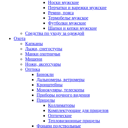
Носки мужские
Перчатки и варежки мужские
Ремни, пояса
Термобелье мужское
Футболки мужские
Шапки и кепки мужские
Средства по уходу за одеждой
Охота
Капканы
Лыжи, снегоступы
Манки охотничьи
Мишени
Ножи, аксессуары
Оптика
Бинокли
Дальномеры, ветромеры
Кронштейны
Монокуляры, телескопы
Приборы ночного видения
Прицелы
Коллиматоры
Комплектующие для прицелов
Оптические
Тепловизионные прицелы
Фонари подствольные