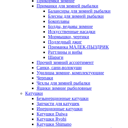
Прикормки зимние
Приманки для зимней рыбалки
Балансиры для зимней рыбалки
Блесны для зимней рыбалки
Бокоплавы
Болды, ведьмы зимние
Искусственные насадки
Мормышки, чертики
Подледный джиг
Приманка МАЛЕК-ПЫЗДРИК
Раттлины и вибы
Шараги
Прочий зимний ассортимент
Санки, сани-волокуши
Удилища зимние, комплектующие
Черпаки
Чехлы для зимней рыбалки
Ящики зимние рыболовные
Катушки
Безынерционные катушки
Запчасти для катушек
Инерционные катушки
Катушки Daiwa
Катушки Ryobi
Катушки Shimano