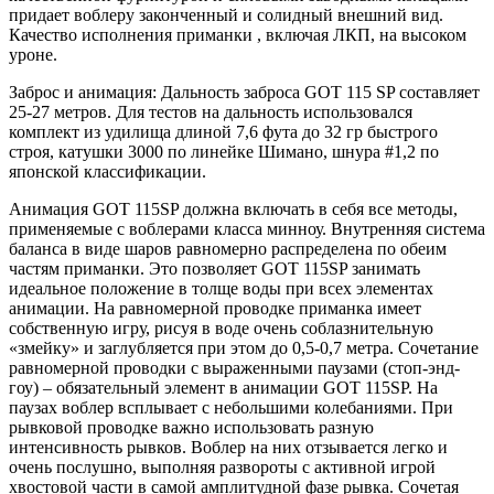
придает воблеру законченный и солидный внешний вид.
Качество исполнения приманки , включая ЛКП, на высоком
уроне.
Заброс и анимация: Дальность заброса GOT 115 SP составляет
25-27 метров. Для тестов на дальность использовался
комплект из удилища длиной 7,6 фута до 32 гр быстрого
строя, катушки 3000 по линейке Шимано, шнура #1,2 по
японской классификации.
Анимация GOT 115SP должна включать в себя все методы,
применяемые с воблерами класса минноу. Внутренняя система
баланса в виде шаров равномерно распределена по обеим
частям приманки. Это позволяет GOT 115SP занимать
идеальное положение в толще воды при всех элементах
анимации. На равномерной проводке приманка имеет
собственную игру, рисуя в воде очень соблазнительную
«змейку» и заглубляется при этом до 0,5-0,7 метра. Сочетание
равномерной проводки с выраженными паузами (стоп-энд-
гоу) – обязательный элемент в анимации GOT 115SP. На
паузах воблер всплывает с небольшими колебаниями. При
рывковой проводке важно использовать разную
интенсивность рывков. Воблер на них отзывается легко и
очень послушно, выполняя развороты с активной игрой
хвостовой части в самой амплитудной фазе рывка. Сочетая