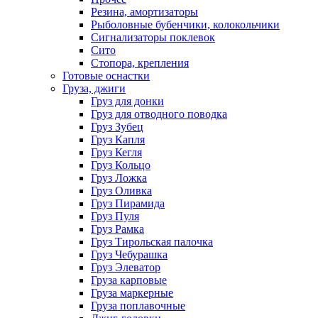
Резина, амортизаторы
Рыболовные бубенчики, колокольчики
Сигнализаторы поклевок
Сито
Стопора, крепления
Готовые оснастки
Груза, джиги
Груз для донки
Груз для отводного поводка
Груз Зубец
Груз Капля
Груз Кегля
Груз Кольцо
Груз Ложка
Груз Оливка
Груз Пирамида
Груз Пуля
Груз Рамка
Груз Тирольская палочка
Груз Чебурашка
Груз Элеватор
Груза карповые
Груза маркерные
Груза поплавочные