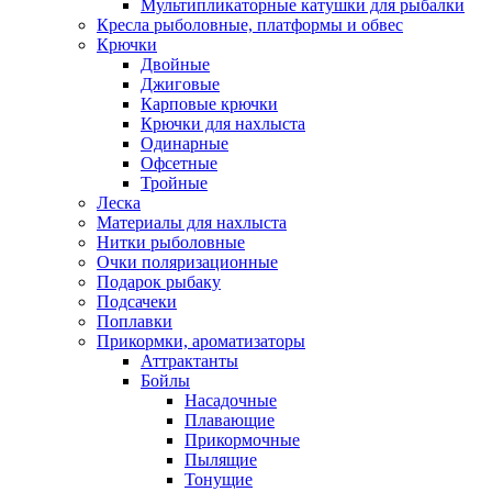
Мультипликаторные катушки для рыбалки
Кресла рыболовные, платформы и обвес
Крючки
Двойные
Джиговые
Карповые крючки
Крючки для нахлыста
Одинарные
Офсетные
Тройные
Леска
Материалы для нахлыста
Нитки рыболовные
Очки поляризационные
Подарок рыбаку
Подсачеки
Поплавки
Прикормки, ароматизаторы
Аттрактанты
Бойлы
Насадочные
Плавающие
Прикормочные
Пылящие
Тонущие