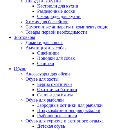
Посуда для кухни
Кастрюли для кухни
Разделочные доски
Сковороды для кухни
Химия для бассейнов
Самогонные аппараты и комплектующие
Товары первой необходимости
Зоотовары
Домики для кошек
Амуниция для собак
Ошейники
Поводки для собак
Свистки
Обувь
Аксессуары для обуви
Обувь для охоты
Берцы охотничьи
Охотничьи ботинки
Сапоги для охоты
Обувь для рыбалки
Забродные ботинки для рыбалки
Полукомбинезоны для рыбалки
Рыболовные сапоги
Обувь для туризма и активного отдыха
Детская обувь