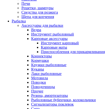
Печи
Решетки, шампуры
Средства для розжига
Щепа для копчения
Рыбалка
Аксессуары для рыбалки
Ведра
Инструмент рыболовный
Карповые аксессуары
Инструмент карповый
Карповые маты
Приспособления для прикармливания
Коннекторы
Кормушки
Кружки рыболовные
Куканы
Лаки рыболовные
Мотовила
Поводки
Поводочницы
Прочее
Резина, амортизаторы
Рыболовные бубенчики, колокольчики
Сигнализаторы поклевок
Сито