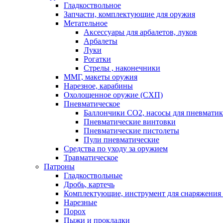
Гладкоствольное
Запчасти, комплектующие для оружия
Метательное
Аксессуары для арбалетов, луков
Арбалеты
Луки
Рогатки
Стрелы , наконечники
ММГ, макеты оружия
Нарезное, карабины
Охолощенное оружие (СХП)
Пневматическое
Баллончики СО2, насосы для пневмати
Пневматические винтовки
Пневматические пистолеты
Пули пневматические
Средства по уходу за оружием
Травматическое
Патроны
Гладкоствольные
Дробь, картечь
Комплектующие, инструмент для снаряжения
Нарезные
Порох
Пыжи и прокладки