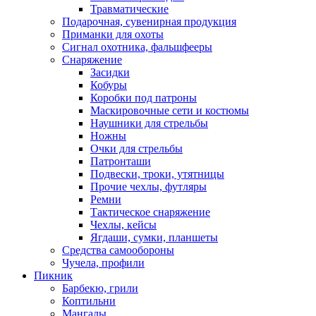
Травматические
Подарочная, сувенирная продукция
Приманки для охоты
Сигнал охотника, фальшфееры
Снаряжение
Засидки
Кобуры
Коробки под патроны
Маскировочные сети и костюмы
Наушники для стрельбы
Ножны
Очки для стрельбы
Патронташи
Подвески, троки, утятницы
Прочие чехлы, футляры
Ремни
Тактическое снаряжение
Чехлы, кейсы
Ягдаши, сумки, планшеты
Средства самообороны
Чучела, профили
Пикник
Барбекю, грили
Коптильни
Мангалы