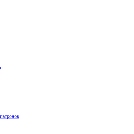
ки
 патронов