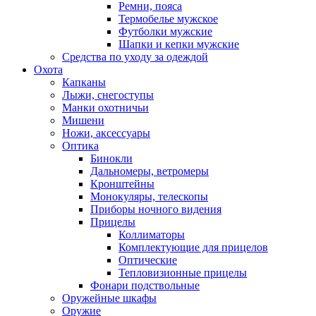
Ремни, пояса
Термобелье мужское
Футболки мужские
Шапки и кепки мужские
Средства по уходу за одеждой
Охота
Капканы
Лыжи, снегоступы
Манки охотничьи
Мишени
Ножи, аксессуары
Оптика
Бинокли
Дальномеры, ветромеры
Кронштейны
Монокуляры, телескопы
Приборы ночного видения
Прицелы
Коллиматоры
Комплектующие для прицелов
Оптические
Тепловизионные прицелы
Фонари подствольные
Оружейные шкафы
Оружие