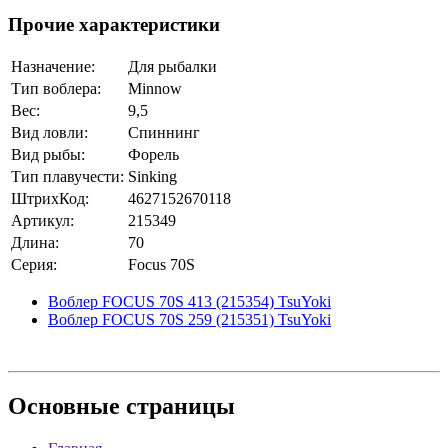
Прочие характеристики
Назначение:
Для рыбалки
Тип воблера:
Minnow
Вес:
9,5
Вид ловли:
Спиннинг
Вид рыбы:
Форель
Тип плавучести:
Sinking
ШтрихКод:
4627152670118
Артикул:
215349
Длина:
70
Серия:
Focus 70S
Воблер FOCUS 70S 413 (215354) TsuYoki
Воблер FOCUS 70S 259 (215351) TsuYoki
Основные
страницы