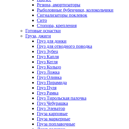
Резина, амортизаторы
Рыболовные бубенчики, колокольчики
Сигнализаторы поклевок
Сито
Стопора, крепления
Готовые оснастки
Груза, джиги
Груз для донки
Груз для отводного поводка
Груз Зубец
Груз Капля
Груз Кегля
Груз Кольцо
Груз Ложка
Груз Оливка
Груз Пирамида
Груз Пуля
Груз Рамка
Груз Тирольская палочка
Груз Чебурашка
Груз Элеватор
Груза карповые
Груза маркерные
Груза поплавочные