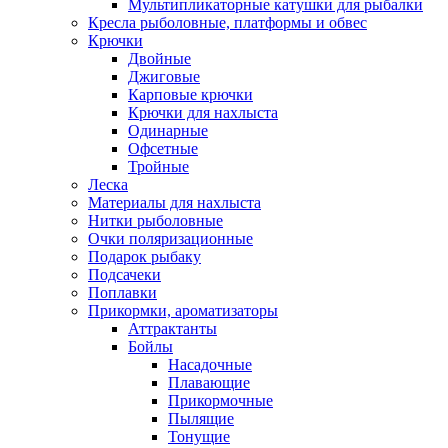
Мультипликаторные катушки для рыбалки
Кресла рыболовные, платформы и обвес
Крючки
Двойные
Джиговые
Карповые крючки
Крючки для нахлыста
Одинарные
Офсетные
Тройные
Леска
Материалы для нахлыста
Нитки рыболовные
Очки поляризационные
Подарок рыбаку
Подсачеки
Поплавки
Прикормки, ароматизаторы
Аттрактанты
Бойлы
Насадочные
Плавающие
Прикормочные
Пылящие
Тонущие