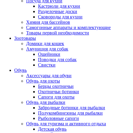
Посуда для кухни
Кастрюли для кухни
Разделочные доски
Сковороды для кухни
Химия для бассейнов
Самогонные аппараты и комплектующие
Товары первой необходимости
Зоотовары
Домики для кошек
Амуниция для собак
Ошейники
Поводки для собак
Свистки
Обувь
Аксессуары для обуви
Обувь для охоты
Берцы охотничьи
Охотничьи ботинки
Сапоги для охоты
Обувь для рыбалки
Забродные ботинки для рыбалки
Полукомбинезоны для рыбалки
Рыболовные сапоги
Обувь для туризма и активного отдыха
Детская обувь