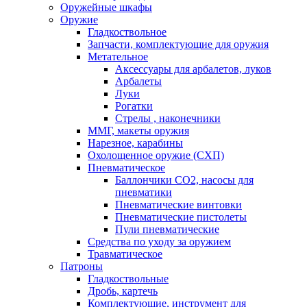
Оружейные шкафы
Оружие
Гладкоствольное
Запчасти, комплектующие для оружия
Метательное
Аксессуары для арбалетов, луков
Арбалеты
Луки
Рогатки
Стрелы , наконечники
ММГ, макеты оружия
Нарезное, карабины
Охолощенное оружие (СХП)
Пневматическое
Баллончики СО2, насосы для
пневматики
Пневматические винтовки
Пневматические пистолеты
Пули пневматические
Средства по уходу за оружием
Травматическое
Патроны
Гладкоствольные
Дробь, картечь
Комплектующие, инструмент для