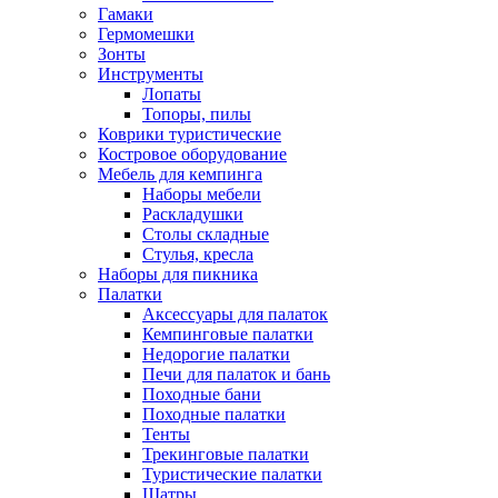
Гамаки
Гермомешки
Зонты
Инструменты
Лопаты
Топоры, пилы
Коврики туристические
Костровое оборудование
Мебель для кемпинга
Наборы мебели
Раскладушки
Столы складные
Стулья, кресла
Наборы для пикника
Палатки
Аксессуары для палаток
Кемпинговые палатки
Недорогие палатки
Печи для палаток и бань
Походные бани
Походные палатки
Тенты
Трекинговые палатки
Туристические палатки
Шатры