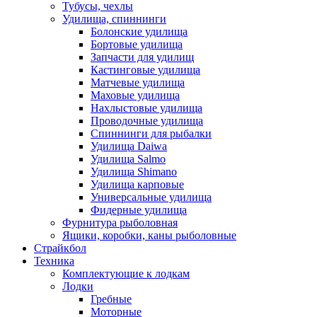
Тубусы, чехлы
Удилища, спиннинги
Болонские удилища
Бортовые удилища
Запчасти для удилищ
Кастинговые удилища
Матчевые удилища
Маховые удилища
Нахлыстовые удилища
Проводочные удилища
Спиннинги для рыбалки
Удилища Daiwa
Удилища Salmo
Удилища Shimano
Удилища карповые
Универсальные удилища
Фидерные удилища
Фурнитура рыболовная
Ящики, коробки, каны рыболовные
Страйкбол
Техника
Комплектующие к лодкам
Лодки
Гребные
Моторные