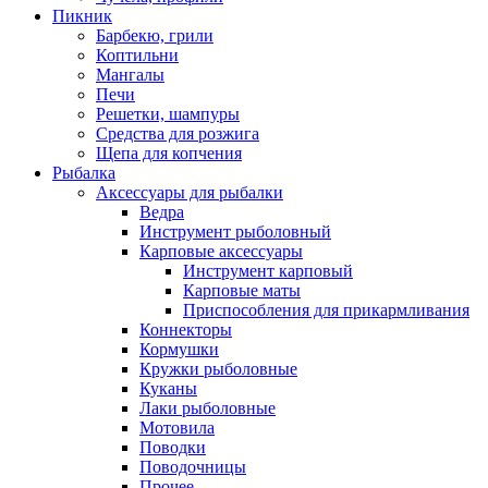
Пикник
Барбекю, грили
Коптильни
Мангалы
Печи
Решетки, шампуры
Средства для розжига
Щепа для копчения
Рыбалка
Аксессуары для рыбалки
Ведра
Инструмент рыболовный
Карповые аксессуары
Инструмент карповый
Карповые маты
Приспособления для прикармливания
Коннекторы
Кормушки
Кружки рыболовные
Куканы
Лаки рыболовные
Мотовила
Поводки
Поводочницы
Прочее