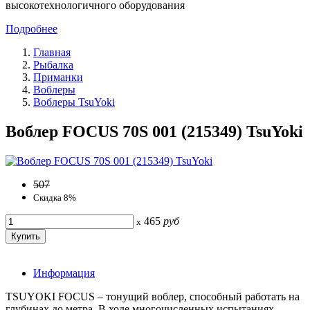
высокотехнологичного оборудования
Подробнее
Главная
Рыбалка
Приманки
Воблеры
Воблеры TsuYoki
Воблер FOCUS 70S 001 (215349) TsuYoki
507
Скидка 8%
465
руб
x
Информация
TSUYOKI FOCUS – тонущий воблер, способный работать на
глубинах до метра. В ходе многочисленных испытаниях