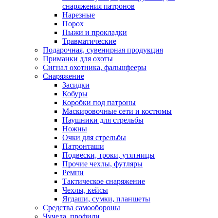
снаряжения патронов
Нарезные
Порох
Пыжи и прокладки
Травматические
Подарочная, сувенирная продукция
Приманки для охоты
Сигнал охотника, фальшфееры
Снаряжение
Засидки
Кобуры
Коробки под патроны
Маскировочные сети и костюмы
Наушники для стрельбы
Ножны
Очки для стрельбы
Патронташи
Подвески, троки, утятницы
Прочие чехлы, футляры
Ремни
Тактическое снаряжение
Чехлы, кейсы
Ягдаши, сумки, планшеты
Средства самообороны
Чучела, профили