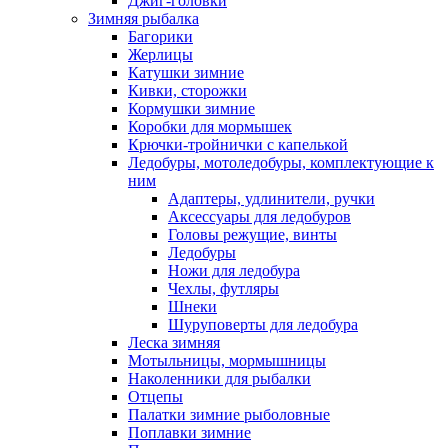
Джиг-головки
Зимняя рыбалка
Багорики
Жерлицы
Катушки зимние
Кивки, сторожки
Кормушки зимние
Коробки для мормышек
Крючки-тройнички с капелькой
Ледобуры, мотоледобуры, комплектующие к
ним
Адаптеры, удлинители, ручки
Аксессуары для ледобуров
Головы режущие, винты
Ледобуры
Ножи для ледобура
Чехлы, футляры
Шнеки
Шуруповерты для ледобура
Леска зимняя
Мотыльницы, мормышницы
Наколенники для рыбалки
Отцепы
Палатки зимние рыболовные
Поплавки зимние