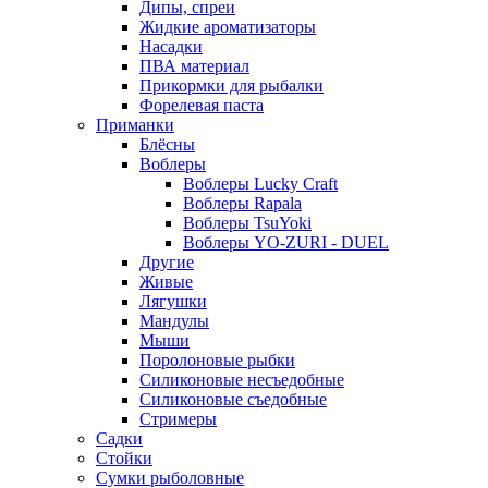
Дипы, спреи
Жидкие ароматизаторы
Насадки
ПВА материал
Прикормки для рыбалки
Форелевая паста
Приманки
Блёсны
Воблеры
Воблеры Lucky Craft
Воблеры Rapala
Воблеры TsuYoki
Воблеры YO-ZURI - DUEL
Другие
Живые
Лягушки
Мандулы
Мыши
Поролоновые рыбки
Силиконовые несъедобные
Силиконовые съедобные
Стримеры
Садки
Стойки
Сумки рыболовные