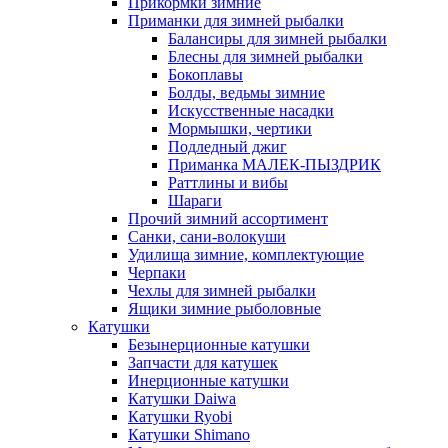
Прикормки зимние
Приманки для зимней рыбалки
Балансиры для зимней рыбалки
Блесны для зимней рыбалки
Бокоплавы
Болды, ведьмы зимние
Искусственные насадки
Мормышки, чертики
Подледный джиг
Приманка МАЛЕК-ПЫЗДРИК
Раттлины и вибы
Шараги
Прочий зимний ассортимент
Санки, сани-волокуши
Удилища зимние, комплектующие
Черпаки
Чехлы для зимней рыбалки
Ящики зимние рыболовные
Катушки
Безынерционные катушки
Запчасти для катушек
Инерционные катушки
Катушки Daiwa
Катушки Ryobi
Катушки Shimano