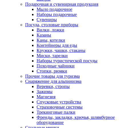
Подарочная и сувенирная продукция
Мыло подарочное
Наборы подарочные
Сувениры
Посуда, столовые приборы
Вилки, ложки
Казаны
Каны, котелки
Контейнеры для еды
Кружки, чашки, стаканы
Миски, тарелки
Наборы туристической посуды
Походные чайники
Стопки, рюмки
Прочие товары для туризма
Снаряжение для альпинизма
Веревки, стропы
Зажимы
Магнезия
Спусковые устройства
Страховочные системы
Трекинговые палки
Френды, закладки, крючья, шлямбурное
оборудование
Спальные мешки