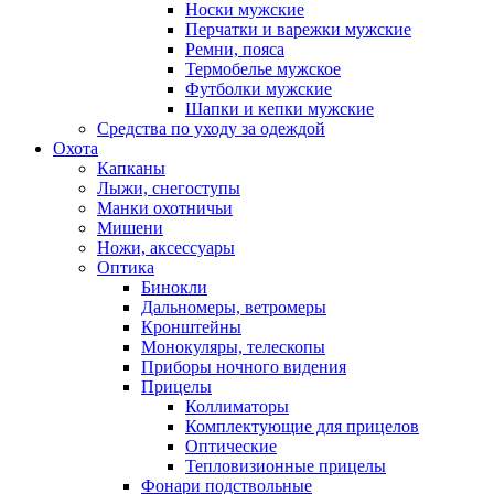
Носки мужские
Перчатки и варежки мужские
Ремни, пояса
Термобелье мужское
Футболки мужские
Шапки и кепки мужские
Средства по уходу за одеждой
Охота
Капканы
Лыжи, снегоступы
Манки охотничьи
Мишени
Ножи, аксессуары
Оптика
Бинокли
Дальномеры, ветромеры
Кронштейны
Монокуляры, телескопы
Приборы ночного видения
Прицелы
Коллиматоры
Комплектующие для прицелов
Оптические
Тепловизионные прицелы
Фонари подствольные