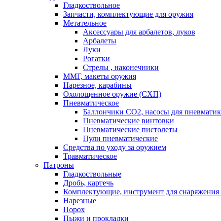
Гладкоствольное
Запчасти, комплектующие для оружия
Метательное
Аксессуары для арбалетов, луков
Арбалеты
Луки
Рогатки
Стрелы , наконечники
ММГ, макеты оружия
Нарезное, карабины
Охолощенное оружие (СХП)
Пневматическое
Баллончики СО2, насосы для пневмати
Пневматические винтовки
Пневматические пистолеты
Пули пневматические
Средства по уходу за оружием
Травматическое
Патроны
Гладкоствольные
Дробь, картечь
Комплектующие, инструмент для снаряжения
Нарезные
Порох
Пыжи и прокладки