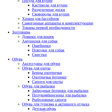
Посуда для кухни
Кастрюли для кухни
Разделочные доски
Сковороды для кухни
Химия для бассейнов
Самогонные аппараты и комплектующие
Товары первой необходимости
Зоотовары
Домики для кошек
Амуниция для собак
Ошейники
Поводки для собак
Свистки
Обувь
Аксессуары для обуви
Обувь для охоты
Берцы охотничьи
Охотничьи ботинки
Сапоги для охоты
Обувь для рыбалки
Забродные ботинки для рыбалки
Полукомбинезоны для рыбалки
Рыболовные сапоги
Обувь для туризма и активного отдыха
Детская обувь