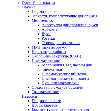
Оружейные шкафы
Оружие
Гладкоствольное
Запчасти, комплектующие для оружия
Метательное
Аксессуары для арбалетов, луков
Арбалеты
Луки
Рогатки
Стрелы , наконечники
ММГ, макеты оружия
Нарезное, карабины
Охолощенное оружие (СХП)
Пневматическое
Баллончики СО2, насосы для
пневматики
Пневматические винтовки
Пневматические пистолеты
Пули пневматические
Средства по уходу за оружием
Травматическое
Патроны
Гладкоствольные
Дробь, картечь
Комплектующие, инструмент для