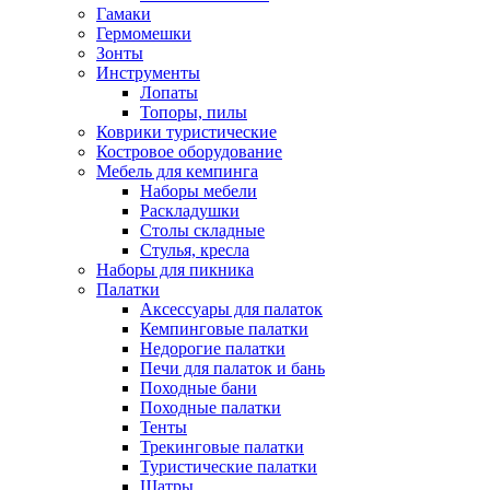
Гамаки
Гермомешки
Зонты
Инструменты
Лопаты
Топоры, пилы
Коврики туристические
Костровое оборудование
Мебель для кемпинга
Наборы мебели
Раскладушки
Столы складные
Стулья, кресла
Наборы для пикника
Палатки
Аксессуары для палаток
Кемпинговые палатки
Недорогие палатки
Печи для палаток и бань
Походные бани
Походные палатки
Тенты
Трекинговые палатки
Туристические палатки
Шатры