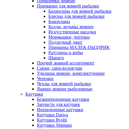
Прикормки зимние
Приманки для зимней рыбалки
Балансиры для зимней рыбалки
Блесны для зимней рыбалки
Бокоплавы
Болды, ведьмы зимние
Искусственные насадки
Мормышки, чертики
Подледный джиг
Приманка МАЛЕК-ПЫЗДРИК
Раттлины и вибы
Шараги
Прочий зимний ассортимент
Санки, сани-волокуши
Удилища зимние, комплектующие
Черпаки
Чехлы для зимней рыбалки
Ящики зимние рыболовные
Катушки
Безынерционные катушки
Запчасти для катушек
Инерционные катушки
Катушки Daiwa
Катушки Ryobi
Катушки Shimano