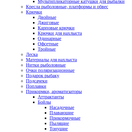
Мультипликаторные катушки для рыбалки
Кресла рыболовные, платформы и обвес
Крючки
Двойные
Джиговые
Карповые крючки
Крючки для нахлыста
Одинарные
Офсетные
Тройные
Леска
Материалы для нахлыста
Нитки рыболовные
Очки поляризационные
Подарок рыбаку
Подсачеки
Поплавки
Прикормки, ароматизаторы
Аттрактанты
Бойлы
Насадочные
Плавающие
Прикормочные
Пылящие
Тонущие