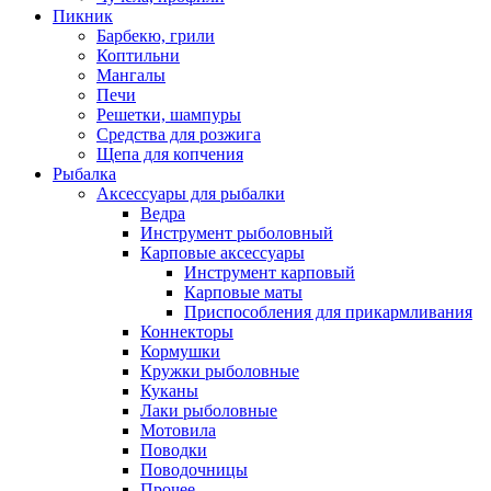
Пикник
Барбекю, грили
Коптильни
Мангалы
Печи
Решетки, шампуры
Средства для розжига
Щепа для копчения
Рыбалка
Аксессуары для рыбалки
Ведра
Инструмент рыболовный
Карповые аксессуары
Инструмент карповый
Карповые маты
Приспособления для прикармливания
Коннекторы
Кормушки
Кружки рыболовные
Куканы
Лаки рыболовные
Мотовила
Поводки
Поводочницы
Прочее