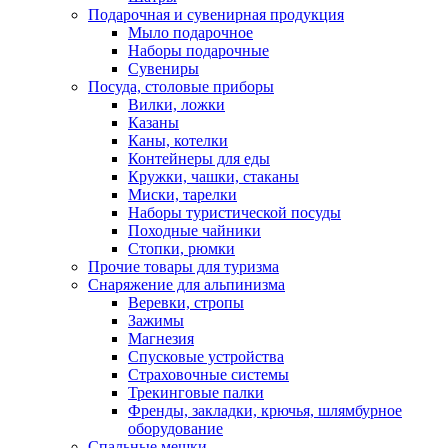
Подарочная и сувенирная продукция
Мыло подарочное
Наборы подарочные
Сувениры
Посуда, столовые приборы
Вилки, ложки
Казаны
Каны, котелки
Контейнеры для еды
Кружки, чашки, стаканы
Миски, тарелки
Наборы туристической посуды
Походные чайники
Стопки, рюмки
Прочие товары для туризма
Снаряжение для альпинизма
Веревки, стропы
Зажимы
Магнезия
Спусковые устройства
Страховочные системы
Трекинговые палки
Френды, закладки, крючья, шлямбурное
оборудование
Спальные мешки