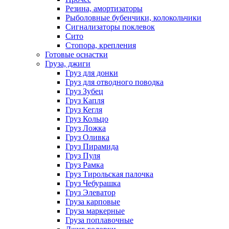
Резина, амортизаторы
Рыболовные бубенчики, колокольчики
Сигнализаторы поклевок
Сито
Стопора, крепления
Готовые оснастки
Груза, джиги
Груз для донки
Груз для отводного поводка
Груз Зубец
Груз Капля
Груз Кегля
Груз Кольцо
Груз Ложка
Груз Оливка
Груз Пирамида
Груз Пуля
Груз Рамка
Груз Тирольская палочка
Груз Чебурашка
Груз Элеватор
Груза карповые
Груза маркерные
Груза поплавочные