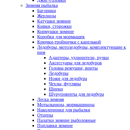
Джиг-головки
Зимняя рыбалка
Багорики
Жерлицы
Катушки зимние
Кивки, сторожки
Кормушки зимние
Коробки для мормышек
Крючки-тройнички с капелькой
Ледобуры, мотоледобуры, комплектующие к
ним
Адаптеры, удлинители, ручки
Аксессуары для ледобуров
Головы режущие, винты
Ледобуры
Ножи для ледобура
Чехлы, футляры
Шнеки
Шуруповерты для ледобура
Леска зимняя
Мотыльницы, мормышницы
Наколенники для рыбалки
Отцепы
Палатки зимние рыболовные
Поплавки зимние