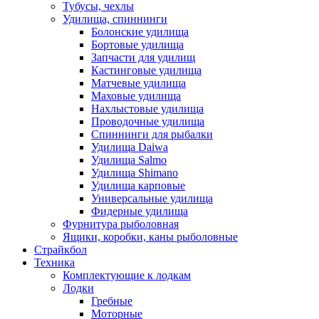
Тубусы, чехлы
Удилища, спиннинги
Болонские удилища
Бортовые удилища
Запчасти для удилищ
Кастинговые удилища
Матчевые удилища
Маховые удилища
Нахлыстовые удилища
Проводочные удилища
Спиннинги для рыбалки
Удилища Daiwa
Удилища Salmo
Удилища Shimano
Удилища карповые
Универсальные удилища
Фидерные удилища
Фурнитура рыболовная
Ящики, коробки, каны рыболовные
Страйкбол
Техника
Комплектующие к лодкам
Лодки
Гребные
Моторные