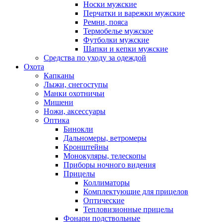
Носки мужские
Перчатки и варежки мужские
Ремни, пояса
Термобелье мужское
Футболки мужские
Шапки и кепки мужские
Средства по уходу за одеждой
Охота
Капканы
Лыжи, снегоступы
Манки охотничьи
Мишени
Ножи, аксессуары
Оптика
Бинокли
Дальномеры, ветромеры
Кронштейны
Монокуляры, телескопы
Приборы ночного видения
Прицелы
Коллиматоры
Комплектующие для прицелов
Оптические
Тепловизионные прицелы
Фонари подствольные