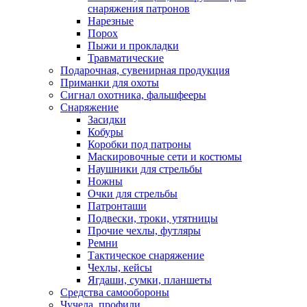
снаряжения патронов
Нарезные
Порох
Пыжи и прокладки
Травматические
Подарочная, сувенирная продукция
Приманки для охоты
Сигнал охотника, фальшфееры
Снаряжение
Засидки
Кобуры
Коробки под патроны
Маскировочные сети и костюмы
Наушники для стрельбы
Ножны
Очки для стрельбы
Патронташи
Подвески, троки, утятницы
Прочие чехлы, футляры
Ремни
Тактическое снаряжение
Чехлы, кейсы
Ягдаши, сумки, планшеты
Средства самообороны
Чучела, профили