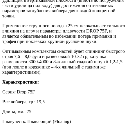
удилищем в вертикальной плоскости (вплоть до погружения
части удилища под воду) для достижения оптимальных
параметров заглубления воблера для каждой конкретной
точки.
Применение струнного поводка 25 см не оказывает сильного
влияния на игру и параметры плавучести DROP 75F, и
является обязательным во избежании потерь приманки и
трофея при поклевках крупной русловой щуки.
Оптимальным комплектом снастей будет спиннинг быстрого
строя 7,6 – 8,0 фута и развесовкой 10-32 гр, катушка
размерности 3000-4000 и 8-жильный гладкий шнур # 1,2-1,5
(при ловле в коряжнике – 4-х жильный с такими же
характеристиками).
Характеристики:
Серия: Drop 75F
Вес воблера, гр.: 19,5
Длина, мм.: 75
Плавучесть: Плавающий (Floating)