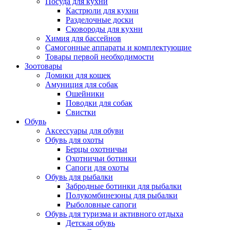
Посуда для кухни
Кастрюли для кухни
Разделочные доски
Сковороды для кухни
Химия для бассейнов
Самогонные аппараты и комплектующие
Товары первой необходимости
Зоотовары
Домики для кошек
Амуниция для собак
Ошейники
Поводки для собак
Свистки
Обувь
Аксессуары для обуви
Обувь для охоты
Берцы охотничьи
Охотничьи ботинки
Сапоги для охоты
Обувь для рыбалки
Забродные ботинки для рыбалки
Полукомбинезоны для рыбалки
Рыболовные сапоги
Обувь для туризма и активного отдыха
Детская обувь