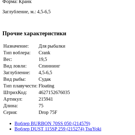
Форма: Кранк
Заглубление, м.: 4,5-6,5
Прочие характеристики
Назначение:
Для рыбалки
Тип воблера:
Crank
Вес:
19,5
Вид ловли:
Спиннинг
Заглубление:
4,5-6,5
Вид рыбы:
Судак
Тип плавучести:
Floating
ШтрихКод:
4627152676035
Артикул:
215941
Длина:
75
Серия:
Drop 75F
Воблер BURBON 70SS 050 (214579)
Воблер DUST 115SP 259 (215274) TsuYoki