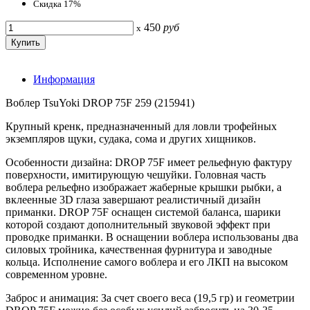
Скидка 17%
450
руб
x
Информация
Воблер TsuYoki DROP 75F 259 (215941)
Крупный кренк, предназначенный для ловли трофейных
экземпляров щуки, судака, сома и других хищников.
Особенности дизайна: DROP 75F имеет рельефную фактуру
поверхности, имитирующую чешуйки. Головная часть
воблера рельефно изображает жаберные крышки рыбки, а
вклеенные 3D глаза завершают реалистичный дизайн
приманки. DROP 75F оснащен системой баланса, шарики
которой создают дополнительный звуковой эффект при
проводке приманки. В оснащении воблера использованы два
силовых тройника, качественная фурнитура и заводные
кольца. Исполнение самого воблера и его ЛКП на высоком
современном уровне.
Заброс и анимация: За счет своего веса (19,5 гр) и геометрии