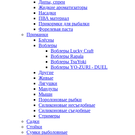
Дипы, спреи
Жидкие ароматизаторы
Насадки
ПВА материал
Прикормки для рыбалки
Форелевая паста
Приманки
Блёсны
Воблеры
Воблеры Lucky Craft
Воблеры Rapala
Воблеры TsuYoki
Воблеры YO-ZURI - DUEL
Другие
Живые
Лягушки
Мандулы
Мыши
Поролоновые рыбки
Силиконовые несъедобные
Силиконовые съедобные
Стримеры
Садки
Стойки
Сумки рыболовные