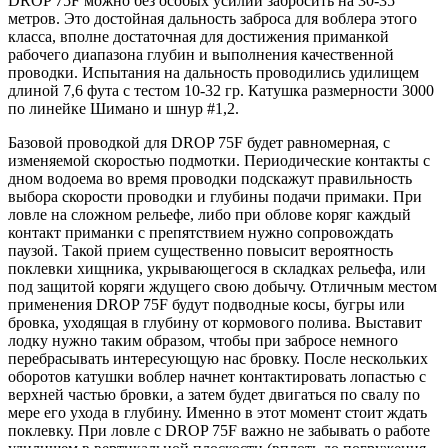
DROP 75F можно без особых усилий забросить на 30-35
метров. Это достойная дальность заброса для воблера этого
класса, вполне достаточная для достижения приманкой
рабочего диапазона глубин и выполнения качественной
проводки. Испытания на дальность проводились удилищем
длиной 7,6 фута с тестом 10-32 гр. Катушка размерности 3000
по линейке Шимано и шнур #1,2.
Базовой проводкой для DROP 75F будет равномерная, с
изменяемой скоростью подмотки. Периодические контакты с
дном водоема во время проводки подскажут правильность
выбора скорости проводки и глубины подачи примаки. При
ловле на сложном рельефе, либо при облове коряг каждый
контакт приманки с препятствием нужно сопровождать
паузой. Такой прием существенно повысит вероятность
поклевки хищника, укрывающегося в складках рельефа, или
под защитой коряги ждущего свою добычу. Отличным местом
применения DROP 75F будут подводные косы, бугры или
бровка, уходящая в глубину от кормового полива. Выставит
лодку нужно таким образом, чтобы при забросе немного
перебрасывать интересующую нас бровку. После нескольких
оборотов катушки воблер начнет контактировать лопастью с
верхней частью бровки, а затем будет двигаться по свалу по
мере его ухода в глубину. Именно в этот момент стоит ждать
поклевку. При ловле с DROP 75F важно не забывать о работе