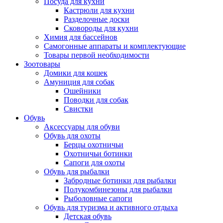
Посуда для кухни
Кастрюли для кухни
Разделочные доски
Сковороды для кухни
Химия для бассейнов
Самогонные аппараты и комплектующие
Товары первой необходимости
Зоотовары
Домики для кошек
Амуниция для собак
Ошейники
Поводки для собак
Свистки
Обувь
Аксессуары для обуви
Обувь для охоты
Берцы охотничьи
Охотничьи ботинки
Сапоги для охоты
Обувь для рыбалки
Забродные ботинки для рыбалки
Полукомбинезоны для рыбалки
Рыболовные сапоги
Обувь для туризма и активного отдыха
Детская обувь