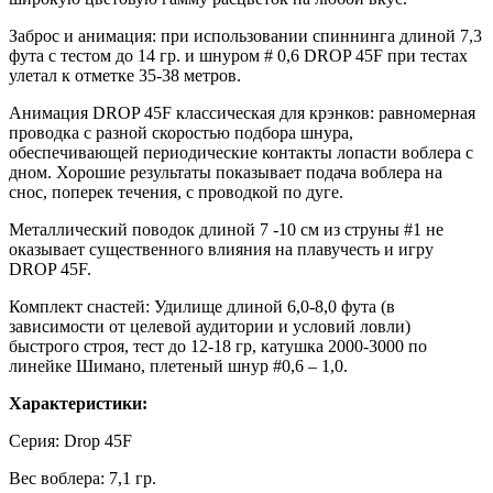
Заброс и анимация: при использовании спиннинга длиной 7,3
фута с тестом до 14 гр. и шнуром # 0,6 DROP 45F при тестах
улетал к отметке 35-38 метров.
Анимация DROP 45F классическая для крэнков: равномерная
проводка с разной скоростью подбора шнура,
обеспечивающей периодические контакты лопасти воблера с
дном. Хорошие результаты показывает подача воблера на
снос, поперек течения, с проводкой по дуге.
Металлический поводок длиной 7 -10 см из струны #1 не
оказывает существенного влияния на плавучесть и игру
DROP 45F.
Комплект снастей: Удилище длиной 6,0-8,0 фута (в
зависимости от целевой аудитории и условий ловли)
быстрого строя, тест до 12-18 гр, катушка 2000-3000 по
линейке Шимано, плетеный шнур #0,6 – 1,0.
Характеристики:
Серия: Drop 45F
Вес воблера: 7,1 гр.