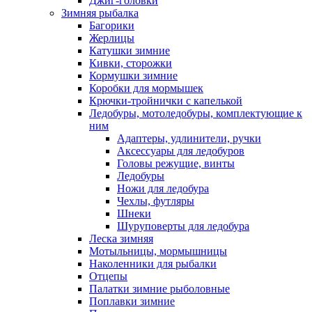
Джиг-головки
Зимняя рыбалка
Багорики
Жерлицы
Катушки зимние
Кивки, сторожки
Кормушки зимние
Коробки для мормышек
Крючки-тройнички с капелькой
Ледобуры, мотоледобуры, комплектующие к
ним
Адаптеры, удлинители, ручки
Аксессуары для ледобуров
Головы режущие, винты
Ледобуры
Ножи для ледобура
Чехлы, футляры
Шнеки
Шуруповерты для ледобура
Леска зимняя
Мотыльницы, мормышницы
Наколенники для рыбалки
Отцепы
Палатки зимние рыболовные
Поплавки зимние