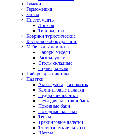
Гамаки
Гермомешки
Зонты
Инструменты
Лопаты
Топоры, пилы
Коврики туристические
Костровое оборудование
Мебель для кемпинга
Наборы мебели
Раскладушки
Столы складные
Стулья, кресла
Наборы для пикника
Палатки
Аксессуары для палаток
Кемпинговые палатки
Недорогие палатки
Печи для палаток и бань
Походные бани
Походные палатки
Тенты
Трекинговые палатки
Туристические палатки
Шатры