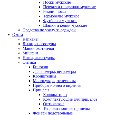
Носки мужские
Перчатки и варежки мужские
Ремни, пояса
Термобелье мужское
Футболки мужские
Шапки и кепки мужские
Средства по уходу за одеждой
Охота
Капканы
Лыжи, снегоступы
Манки охотничьи
Мишени
Ножи, аксессуары
Оптика
Бинокли
Дальномеры, ветромеры
Кронштейны
Монокуляры, телескопы
Приборы ночного видения
Прицелы
Коллиматоры
Комплектующие для прицелов
Оптические
Тепловизионные прицелы
Фонари подствольные