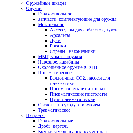
Оружейные шкафы
Оружие
Гладкоствольное
Запчасти, комплектующие для оружия
Метательное
Аксессуары для арбалетов, луков
Арбалеты
Луки
Рогатки
Стрелы , наконечники
ММГ, макеты оружия
Нарезное, карабины
Охолощенное оружие (СХП)
Пневматическое
Баллончики СО2, насосы для
пневматики
Пневматические винтовки
Пневматические пистолеты
Пули пневматические
Средства по уходу за оружием
Травматическое
Патроны
Гладкоствольные
Дробь, картечь
Комплектующие, инструмент для