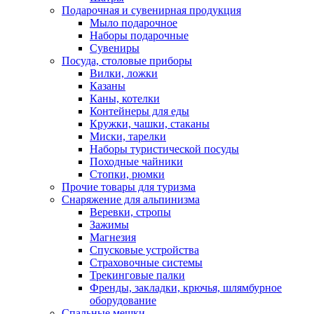
Подарочная и сувенирная продукция
Мыло подарочное
Наборы подарочные
Сувениры
Посуда, столовые приборы
Вилки, ложки
Казаны
Каны, котелки
Контейнеры для еды
Кружки, чашки, стаканы
Миски, тарелки
Наборы туристической посуды
Походные чайники
Стопки, рюмки
Прочие товары для туризма
Снаряжение для альпинизма
Веревки, стропы
Зажимы
Магнезия
Спусковые устройства
Страховочные системы
Трекинговые палки
Френды, закладки, крючья, шлямбурное
оборудование
Спальные мешки