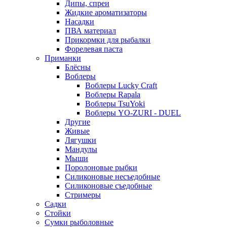
Дипы, спреи
Жидкие ароматизаторы
Насадки
ПВА материал
Прикормки для рыбалки
Форелевая паста
Приманки
Блёсны
Воблеры
Воблеры Lucky Craft
Воблеры Rapala
Воблеры TsuYoki
Воблеры YO-ZURI - DUEL
Другие
Живые
Лягушки
Мандулы
Мыши
Поролоновые рыбки
Силиконовые несъедобные
Силиконовые съедобные
Стримеры
Садки
Стойки
Сумки рыболовные