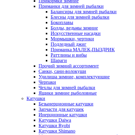
Прикормки зимние
Приманки для зимней рыбалки
Балансиры для зимней рыбалки
Блесны для зимней рыбалки
Бокоплавы
Болды, ведьмы зимние
Искусственные насадки
Мормышки, чертики
Подледный джиг
Приманка МАЛЕК-ПЫЗДРИК
Раттлины и вибы
Шараги
Прочий зимний ассортимент
Санки, сани-волокуши
Удилища зимние, комплектующие
Черпаки
Чехлы для зимней рыбалки
Ящики зимние рыболовные
Катушки
Безынерционные катушки
Запчасти для катушек
Инерционные катушки
Катушки Daiwa
Катушки Ryobi
Катушки Shimano