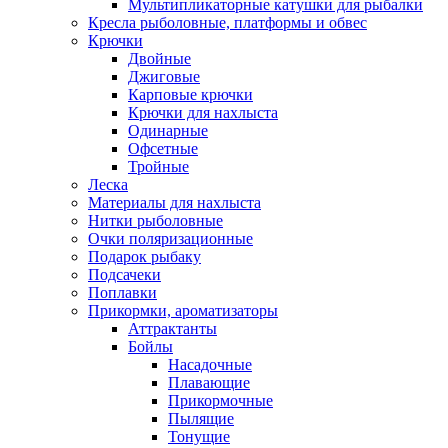
Мультипликаторные катушки для рыбалки
Кресла рыболовные, платформы и обвес
Крючки
Двойные
Джиговые
Карповые крючки
Крючки для нахлыста
Одинарные
Офсетные
Тройные
Леска
Материалы для нахлыста
Нитки рыболовные
Очки поляризационные
Подарок рыбаку
Подсачеки
Поплавки
Прикормки, ароматизаторы
Аттрактанты
Бойлы
Насадочные
Плавающие
Прикормочные
Пылящие
Тонущие