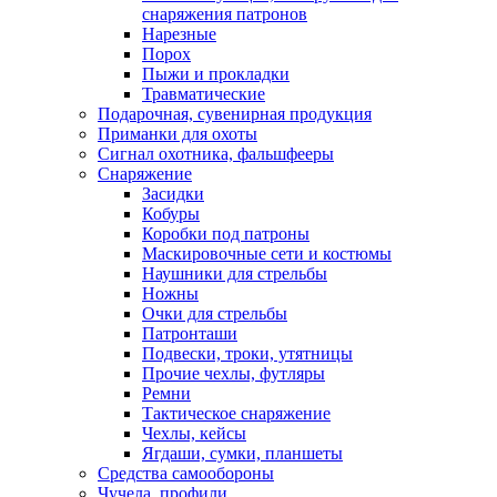
снаряжения патронов
Нарезные
Порох
Пыжи и прокладки
Травматические
Подарочная, сувенирная продукция
Приманки для охоты
Сигнал охотника, фальшфееры
Снаряжение
Засидки
Кобуры
Коробки под патроны
Маскировочные сети и костюмы
Наушники для стрельбы
Ножны
Очки для стрельбы
Патронташи
Подвески, троки, утятницы
Прочие чехлы, футляры
Ремни
Тактическое снаряжение
Чехлы, кейсы
Ягдаши, сумки, планшеты
Средства самообороны
Чучела, профили