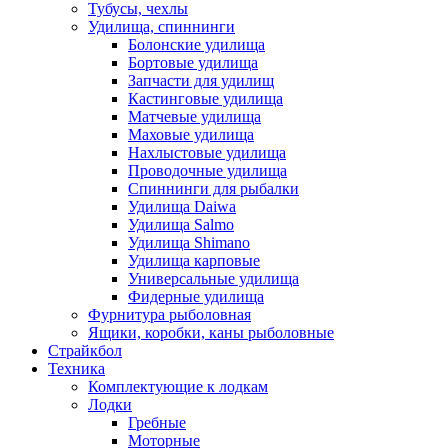
Тубусы, чехлы
Удилища, спиннинги
Болонские удилища
Бортовые удилища
Запчасти для удилищ
Кастинговые удилища
Матчевые удилища
Маховые удилища
Нахлыстовые удилища
Проводочные удилища
Спиннинги для рыбалки
Удилища Daiwa
Удилища Salmo
Удилища Shimano
Удилища карповые
Универсальные удилища
Фидерные удилища
Фурнитура рыболовная
Ящики, коробки, каны рыболовные
Страйкбол
Техника
Комплектующие к лодкам
Лодки
Гребные
Моторные