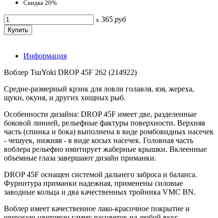
Скидка 20%
365
руб
x
Информация
Воблер TsuYoki DROP 45F 262 (214922)
Средне-размерный крэнк для ловли голавля, язя, жереха,
щуки, окуня, и других хищных рыб.
Особенности дизайна: DROP 45F имеет две, разделенные
боковой линией, рельефные фактуры поверхности. Верхняя
часть (спинка и бока) выполнена в виде ромбовидных насечек
- чешуек, нижняя - в виде косых насечек. Головная часть
воблера рельефно имитирует жаберные крышки. Вклеенные
объемные глаза завершают дизайн приманки.
DROP 45F оснащен системой дальнего заброса и баланса.
Фурнитура приманки надежная, применены силовые
заводные кольца и два качественных тройника VMC BN.
Воблер имеет качественное лако-красочное покрытие и
широкую цветовую гамму расцветок на любой вкус.