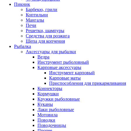
Пикник
Барбекю, грили
Коптильни
Мангалы
Печи
Решетки, шампуры
Средства для розжига
Щепа для копчения
Рыбалка
Аксессуары для рыбалки
Ведра
Инструмент рыболовный
Карповые аксессуары
Инструмент карповый
Карповые маты
Приспособления для прикармливания
Коннекторы
Кормушки
Кружки рыболовные
Куканы
Лаки рыболовные
Мотовила
Поводки
Поводочницы
Прочее