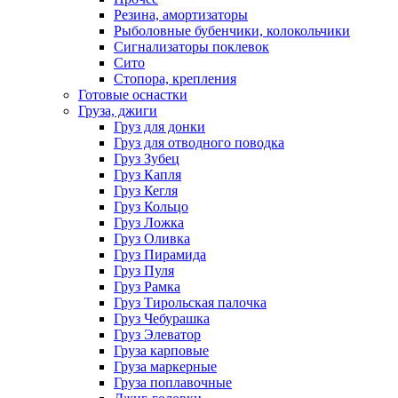
Резина, амортизаторы
Рыболовные бубенчики, колокольчики
Сигнализаторы поклевок
Сито
Стопора, крепления
Готовые оснастки
Груза, джиги
Груз для донки
Груз для отводного поводка
Груз Зубец
Груз Капля
Груз Кегля
Груз Кольцо
Груз Ложка
Груз Оливка
Груз Пирамида
Груз Пуля
Груз Рамка
Груз Тирольская палочка
Груз Чебурашка
Груз Элеватор
Груза карповые
Груза маркерные
Груза поплавочные