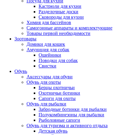
Посуда для кухни
Кастрюли для кухни
Разделочные доски
Сковороды для кухни
Химия для бассейнов
Самогонные аппараты и комплектующие
Товары первой необходимости
Зоотовары
Домики для кошек
Амуниция для собак
Ошейники
Поводки для собак
Свистки
Обувь
Аксессуары для обуви
Обувь для охоты
Берцы охотничьи
Охотничьи ботинки
Сапоги для охоты
Обувь для рыбалки
Забродные ботинки для рыбалки
Полукомбинезоны для рыбалки
Рыболовные сапоги
Обувь для туризма и активного отдыха
Детская обувь