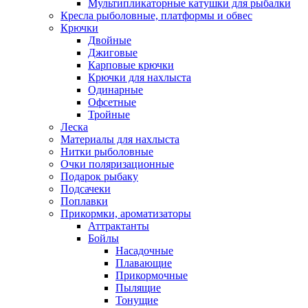
Мультипликаторные катушки для рыбалки
Кресла рыболовные, платформы и обвес
Крючки
Двойные
Джиговые
Карповые крючки
Крючки для нахлыста
Одинарные
Офсетные
Тройные
Леска
Материалы для нахлыста
Нитки рыболовные
Очки поляризационные
Подарок рыбаку
Подсачеки
Поплавки
Прикормки, ароматизаторы
Аттрактанты
Бойлы
Насадочные
Плавающие
Прикормочные
Пылящие
Тонущие