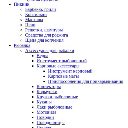
Пикник
Барбекю, грили
Коптильни
Мангалы
Печи
Решетки, шампуры
Средства для розжига
Щепа для копчения
Рыбалка
Аксессуары для рыбалки
Ведра
Инструмент рыболовный
Карповые аксессуары
Инструмент карповый
Карповые маты
Приспособления для прикармливания
Коннекторы
Кормушки
Кружки рыболовные
Куканы
Лаки рыболовные
Мотовила
Поводки
Поводочницы
Прочее