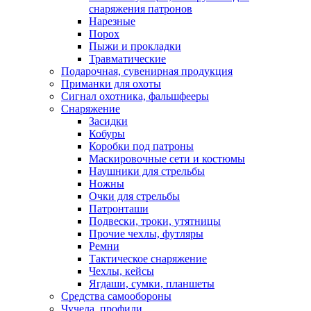
снаряжения патронов
Нарезные
Порох
Пыжи и прокладки
Травматические
Подарочная, сувенирная продукция
Приманки для охоты
Сигнал охотника, фальшфееры
Снаряжение
Засидки
Кобуры
Коробки под патроны
Маскировочные сети и костюмы
Наушники для стрельбы
Ножны
Очки для стрельбы
Патронташи
Подвески, троки, утятницы
Прочие чехлы, футляры
Ремни
Тактическое снаряжение
Чехлы, кейсы
Ягдаши, сумки, планшеты
Средства самообороны
Чучела, профили