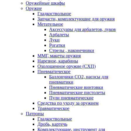
Оружейные шкафы
Оружие
Гладкоствольное
Запчасти, комплектующие для оружия
Метательное
Аксессуары для арбалетов, луков
Арбалеты
Луки
Рогатки
Стрелы , наконечники
ММГ, макеты оружия
Нарезное, карабины
Охолощенное оружие (СХП)
Пневматическое
Баллончики СО2, насосы для
пневматики
Пневматические винтовки
Пневматические пистолеты
Пули пневматические
Средства по уходу за оружием
Травматическое
Патроны
Гладкоствольные
Дробь, картечь
Комплектующие, инструмент для