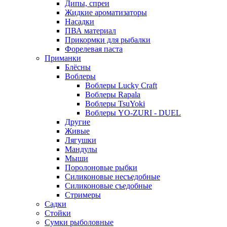
Дипы, спреи
Жидкие ароматизаторы
Насадки
ПВА материал
Прикормки для рыбалки
Форелевая паста
Приманки
Блёсны
Воблеры
Воблеры Lucky Craft
Воблеры Rapala
Воблеры TsuYoki
Воблеры YO-ZURI - DUEL
Другие
Живые
Лягушки
Мандулы
Мыши
Поролоновые рыбки
Силиконовые несъедобные
Силиконовые съедобные
Стримеры
Садки
Стойки
Сумки рыболовные