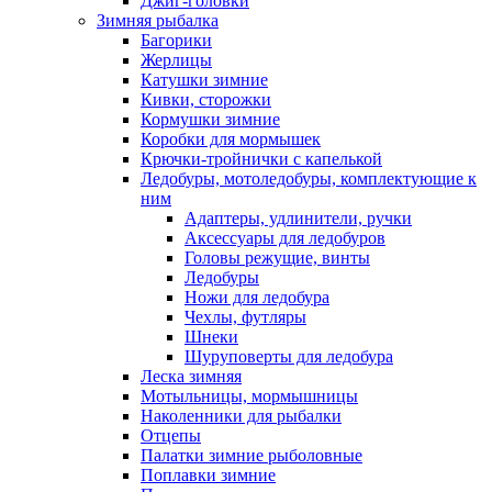
Джиг-головки
Зимняя рыбалка
Багорики
Жерлицы
Катушки зимние
Кивки, сторожки
Кормушки зимние
Коробки для мормышек
Крючки-тройнички с капелькой
Ледобуры, мотоледобуры, комплектующие к
ним
Адаптеры, удлинители, ручки
Аксессуары для ледобуров
Головы режущие, винты
Ледобуры
Ножи для ледобура
Чехлы, футляры
Шнеки
Шуруповерты для ледобура
Леска зимняя
Мотыльницы, мормышницы
Наколенники для рыбалки
Отцепы
Палатки зимние рыболовные
Поплавки зимние