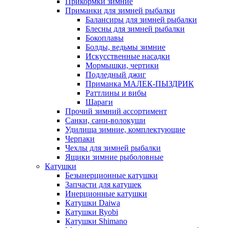
Прикормки зимние
Приманки для зимней рыбалки
Балансиры для зимней рыбалки
Блесны для зимней рыбалки
Бокоплавы
Болды, ведьмы зимние
Искусственные насадки
Мормышки, чертики
Подледный джиг
Приманка МАЛЕК-ПЫЗДРИК
Раттлины и вибы
Шараги
Прочий зимний ассортимент
Санки, сани-волокуши
Удилища зимние, комплектующие
Черпаки
Чехлы для зимней рыбалки
Ящики зимние рыболовные
Катушки
Безынерционные катушки
Запчасти для катушек
Инерционные катушки
Катушки Daiwa
Катушки Ryobi
Катушки Shimano