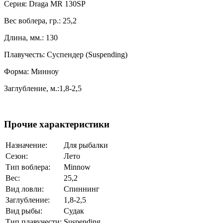
Серия: Draga MR 130SP
Вес воблера, гр.: 25,2
Длина, мм.: 130
Плавучесть: Суспендер (Suspending)
Форма: Минноу
Заглубление, м.:1,8-2,5
Прочие характеристики
Назначение:
Для рыбалки
Сезон:
Лето
Тип воблера:
Minnow
Вес:
25,2
Вид ловли:
Спиннинг
Заглубление:
1,8-2,5
Вид рыбы:
Судак
Тип плавучести:
Suspending