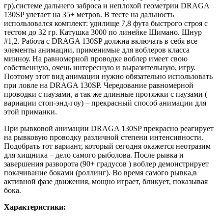
гр),системе дальнего заброса и неплохой геометрии DRAGA
130SP улетает на 35+ метров. В тесте на дальность
использовался комплект: удилище 7,8 фута быстрого строя с
тестом до 32 гр. Катушка 3000 по линейке Шимано. Шнур
#1,2. Работа с DRAGA 130SP должна включать в себя все
элементы анимации, применимые для воблеров класса
минноу. На равномерной проводке воблер имеет свою
собственную, очень интересную и выразительную, игру.
Поэтому этот вид анимации нужно обязательно использовать
при ловле на DRAGA 130SP. Чередование равномерной
проводки с паузами, а так же длинные протяжки с паузами (
вариации стоп-энд-гоу) – прекрасный способ анимации для
этой приманки.
При рывковой анимации DRAGA 130SP прекрасно реагирует
на рывковую проводку различной степени интенсивности.
Подобрать тот вариант, который сегодня окажется неотразим
для хищника – дело самого рыболова. После рывка и
завершения разворота (90+ градусов ) воблер демонстрирует
покачивание боками (роллинг). Во время самого рывка,в
активной фазе движения, мощно играет, бликует, показывая
бока.
Характеристики: