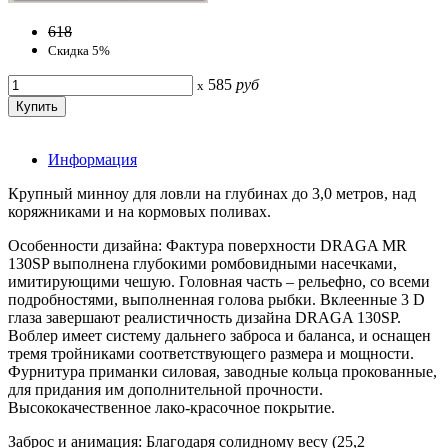
618
Скидка 5%
585
руб
x
Информация
Крупный минноу для ловли на глубинах до 3,0 метров, над
коряжниками и на кормовых поливах.
Особенности дизайна: Фактура поверхности DRAGA MR
130SP выполнена глубокими ромбовидными насечками,
имитирующими чешую. Головная часть – рельефно, со всеми
подробностями, выполненная голова рыбки. Вклеенные 3 D
глаза завершают реалистичность дизайна DRAGA 130SP.
Воблер имеет систему дальнего заброса и баланса, и оснащен
тремя тройниками соответствующего размера и мощности.
Фурнитура приманки силовая, заводные кольца прокованные,
для придания им дополнительной прочности.
Высококачественное лако-красочное покрытие.
Заброс и анимация: Благодаря солидному весу (25,2