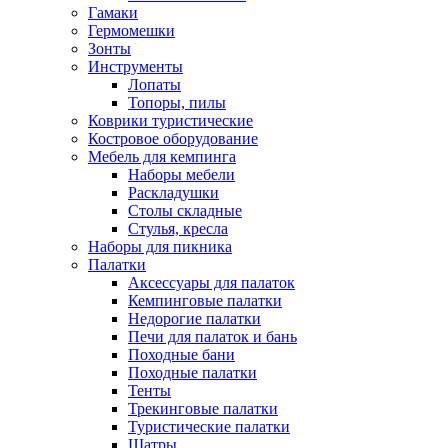
Гамаки
Гермомешки
Зонты
Инструменты
Лопаты
Топоры, пилы
Коврики туристические
Костровое оборудование
Мебель для кемпинга
Наборы мебели
Раскладушки
Столы складные
Стулья, кресла
Наборы для пикника
Палатки
Аксессуары для палаток
Кемпинговые палатки
Недорогие палатки
Печи для палаток и бань
Походные бани
Походные палатки
Тенты
Трекинговые палатки
Туристические палатки
Шатры