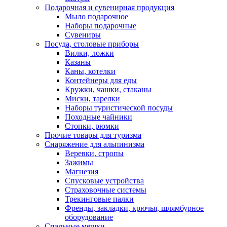
Подарочная и сувенирная продукция
Мыло подарочное
Наборы подарочные
Сувениры
Посуда, столовые приборы
Вилки, ложки
Казаны
Каны, котелки
Контейнеры для еды
Кружки, чашки, стаканы
Миски, тарелки
Наборы туристической посуды
Походные чайники
Стопки, рюмки
Прочие товары для туризма
Снаряжение для альпинизма
Веревки, стропы
Зажимы
Магнезия
Спусковые устройства
Страховочные системы
Трекинговые палки
Френды, закладки, крючья, шлямбурное
оборудование
Спальные мешки