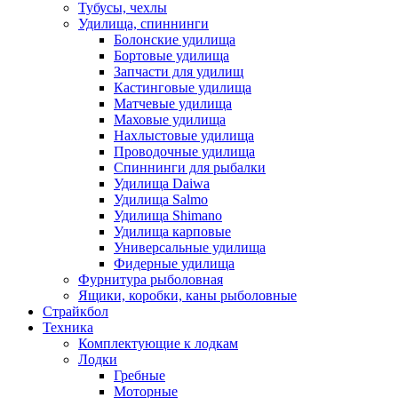
Тубусы, чехлы
Удилища, спиннинги
Болонские удилища
Бортовые удилища
Запчасти для удилищ
Кастинговые удилища
Матчевые удилища
Маховые удилища
Нахлыстовые удилища
Проводочные удилища
Спиннинги для рыбалки
Удилища Daiwa
Удилища Salmo
Удилища Shimano
Удилища карповые
Универсальные удилища
Фидерные удилища
Фурнитура рыболовная
Ящики, коробки, каны рыболовные
Страйкбол
Техника
Комплектующие к лодкам
Лодки
Гребные
Моторные