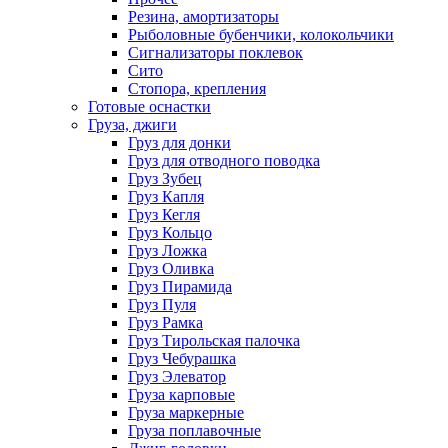
Резина, амортизаторы
Рыболовные бубенчики, колокольчики
Сигнализаторы поклевок
Сито
Стопора, крепления
Готовые оснастки
Груза, джиги
Груз для донки
Груз для отводного поводка
Груз Зубец
Груз Капля
Груз Кегля
Груз Кольцо
Груз Ложка
Груз Оливка
Груз Пирамида
Груз Пуля
Груз Рамка
Груз Тирольская палочка
Груз Чебурашка
Груз Элеватор
Груза карповые
Груза маркерные
Груза поплавочные