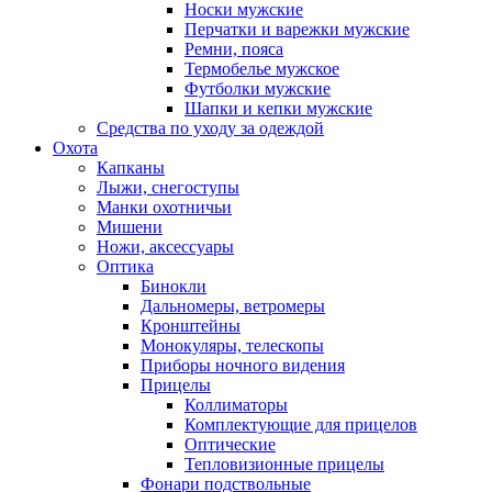
Носки мужские
Перчатки и варежки мужские
Ремни, пояса
Термобелье мужское
Футболки мужские
Шапки и кепки мужские
Средства по уходу за одеждой
Охота
Капканы
Лыжи, снегоступы
Манки охотничьи
Мишени
Ножи, аксессуары
Оптика
Бинокли
Дальномеры, ветромеры
Кронштейны
Монокуляры, телескопы
Приборы ночного видения
Прицелы
Коллиматоры
Комплектующие для прицелов
Оптические
Тепловизионные прицелы
Фонари подствольные