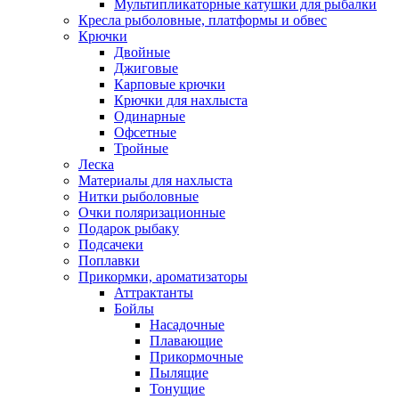
Мультипликаторные катушки для рыбалки
Кресла рыболовные, платформы и обвес
Крючки
Двойные
Джиговые
Карповые крючки
Крючки для нахлыста
Одинарные
Офсетные
Тройные
Леска
Материалы для нахлыста
Нитки рыболовные
Очки поляризационные
Подарок рыбаку
Подсачеки
Поплавки
Прикормки, ароматизаторы
Аттрактанты
Бойлы
Насадочные
Плавающие
Прикормочные
Пылящие
Тонущие