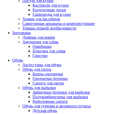
Посуда для кухни
Кастрюли для кухни
Разделочные доски
Сковороды для кухни
Химия для бассейнов
Самогонные аппараты и комплектующие
Товары первой необходимости
Зоотовары
Домики для кошек
Амуниция для собак
Ошейники
Поводки для собак
Свистки
Обувь
Аксессуары для обуви
Обувь для охоты
Берцы охотничьи
Охотничьи ботинки
Сапоги для охоты
Обувь для рыбалки
Забродные ботинки для рыбалки
Полукомбинезоны для рыбалки
Рыболовные сапоги
Обувь для туризма и активного отдыха
Детская обувь