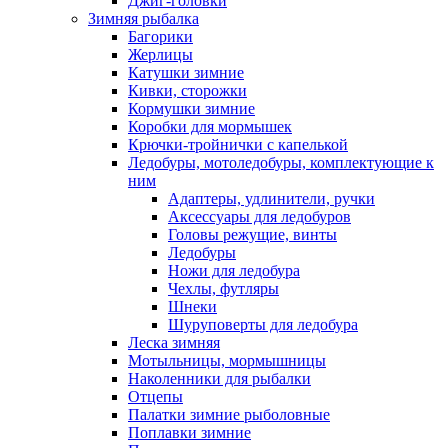
Джиг-головки
Зимняя рыбалка
Багорики
Жерлицы
Катушки зимние
Кивки, сторожки
Кормушки зимние
Коробки для мормышек
Крючки-тройнички с капелькой
Ледобуры, мотоледобуры, комплектующие к
ним
Адаптеры, удлинители, ручки
Аксессуары для ледобуров
Головы режущие, винты
Ледобуры
Ножи для ледобура
Чехлы, футляры
Шнеки
Шуруповерты для ледобура
Леска зимняя
Мотыльницы, мормышницы
Наколенники для рыбалки
Отцепы
Палатки зимние рыболовные
Поплавки зимние