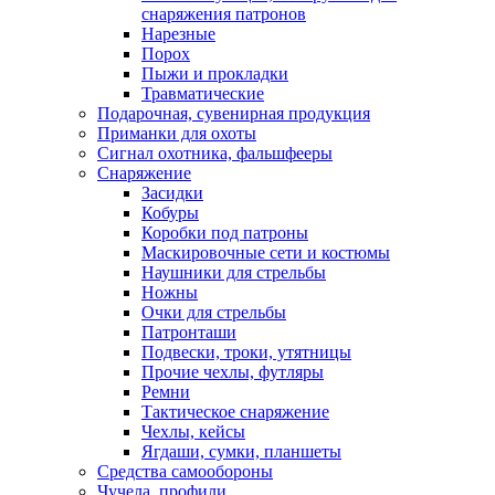
снаряжения патронов
Нарезные
Порох
Пыжи и прокладки
Травматические
Подарочная, сувенирная продукция
Приманки для охоты
Сигнал охотника, фальшфееры
Снаряжение
Засидки
Кобуры
Коробки под патроны
Маскировочные сети и костюмы
Наушники для стрельбы
Ножны
Очки для стрельбы
Патронташи
Подвески, троки, утятницы
Прочие чехлы, футляры
Ремни
Тактическое снаряжение
Чехлы, кейсы
Ягдаши, сумки, планшеты
Средства самообороны
Чучела, профили