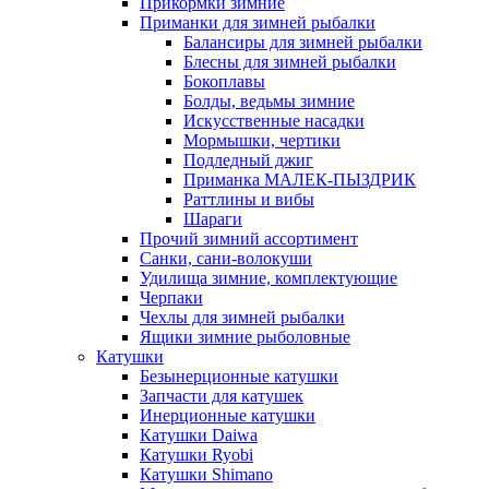
Прикормки зимние
Приманки для зимней рыбалки
Балансиры для зимней рыбалки
Блесны для зимней рыбалки
Бокоплавы
Болды, ведьмы зимние
Искусственные насадки
Мормышки, чертики
Подледный джиг
Приманка МАЛЕК-ПЫЗДРИК
Раттлины и вибы
Шараги
Прочий зимний ассортимент
Санки, сани-волокуши
Удилища зимние, комплектующие
Черпаки
Чехлы для зимней рыбалки
Ящики зимние рыболовные
Катушки
Безынерционные катушки
Запчасти для катушек
Инерционные катушки
Катушки Daiwa
Катушки Ryobi
Катушки Shimano