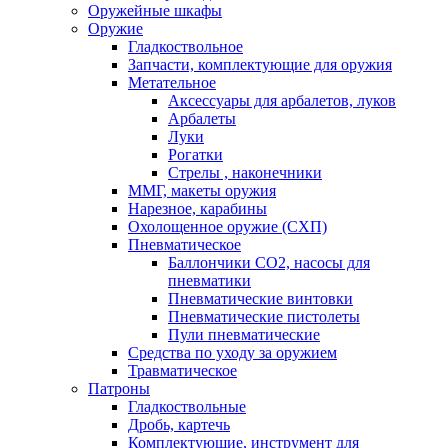
Оружейные шкафы
Оружие
Гладкоствольное
Запчасти, комплектующие для оружия
Метательное
Аксессуары для арбалетов, луков
Арбалеты
Луки
Рогатки
Стрелы , наконечники
ММГ, макеты оружия
Нарезное, карабины
Охолощенное оружие (СХП)
Пневматическое
Баллончики СО2, насосы для
пневматики
Пневматические винтовки
Пневматические пистолеты
Пули пневматические
Средства по уходу за оружием
Травматическое
Патроны
Гладкоствольные
Дробь, картечь
Комплектующие, инструмент для