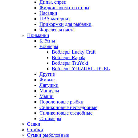
Дипы, спреи
Жидкие ароматизаторы
Насадки
ПВА материал
Прикормки для рыбалки
Форелевая паста
Приманки
Блёсны
Воблеры
Воблеры Lucky Craft
Воблеры Rapala
Воблеры TsuYoki
Воблеры YO-ZURI - DUEL
Другие
Живые
Лягушки
Мандулы
Мыши
Поролоновые рыбки
Силиконовые несъедобные
Силиконовые съедобные
Стримеры
Садки
Стойки
Сумки рыболовные