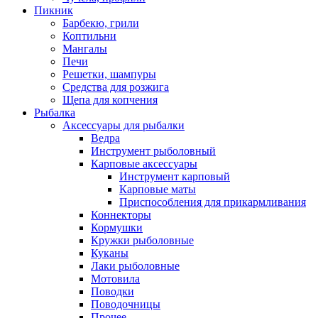
Пикник
Барбекю, грили
Коптильни
Мангалы
Печи
Решетки, шампуры
Средства для розжига
Щепа для копчения
Рыбалка
Аксессуары для рыбалки
Ведра
Инструмент рыболовный
Карповые аксессуары
Инструмент карповый
Карповые маты
Приспособления для прикармливания
Коннекторы
Кормушки
Кружки рыболовные
Куканы
Лаки рыболовные
Мотовила
Поводки
Поводочницы
Прочее