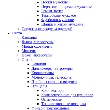
Носки мужские
Перчатки и варежки мужские
Ремни, пояса
Термобелье мужское
Футболки мужские
Шапки и кепки мужские
Средства по уходу за одеждой
Охота
Капканы
Лыжи, снегоступы
Манки охотничьи
Мишени
Ножи, аксессуары
Оптика
Бинокли
Дальномеры, ветромеры
Кронштейны
Монокуляры, телескопы
Приборы ночного видения
Прицелы
Коллиматоры
Комплектующие для прицелов
Оптические
Тепловизионные прицелы
Фонари подствольные