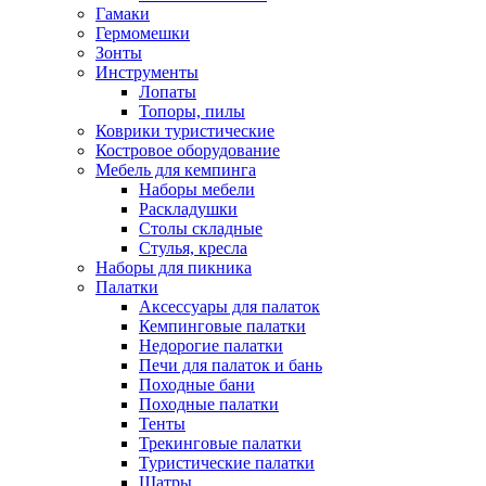
Гамаки
Гермомешки
Зонты
Инструменты
Лопаты
Топоры, пилы
Коврики туристические
Костровое оборудование
Мебель для кемпинга
Наборы мебели
Раскладушки
Столы складные
Стулья, кресла
Наборы для пикника
Палатки
Аксессуары для палаток
Кемпинговые палатки
Недорогие палатки
Печи для палаток и бань
Походные бани
Походные палатки
Тенты
Трекинговые палатки
Туристические палатки
Шатры