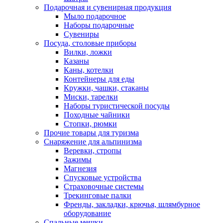
Подарочная и сувенирная продукция
Мыло подарочное
Наборы подарочные
Сувениры
Посуда, столовые приборы
Вилки, ложки
Казаны
Каны, котелки
Контейнеры для еды
Кружки, чашки, стаканы
Миски, тарелки
Наборы туристической посуды
Походные чайники
Стопки, рюмки
Прочие товары для туризма
Снаряжение для альпинизма
Веревки, стропы
Зажимы
Магнезия
Спусковые устройства
Страховочные системы
Трекинговые палки
Френды, закладки, крючья, шлямбурное
оборудование
Спальные мешки