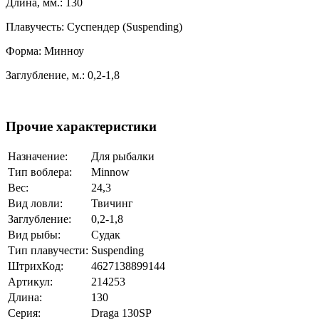
Длина, мм.: 130
Плавучесть: Суспендер (Suspending)
Форма: Минноу
Заглубление, м.: 0,2-1,8
Прочие характеристики
Назначение:
Для рыбалки
Тип воблера:
Minnow
Вес:
24,3
Вид ловли:
Твичинг
Заглубление:
0,2-1,8
Вид рыбы:
Судак
Тип плавучести:
Suspending
ШтрихКод:
4627138899144
Артикул:
214253
Длина:
130
Серия:
Draga 130SP