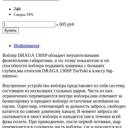
749
Скидка 19%
605
руб
x
Информация
Bоблер DRAGA 130SP обладает внушительными
физическими габаритами, и по этому показателю и по
способности воблера подымать хищника с больших
глубин,мы относим DRAGA 130SP TsuYoki к классу big-
minnow.
Внутренние устройство воблера представляет из себя систему,
состоящею из нескольких стальных шаров. Часть из них
ограниченно перемещаются внутри воблера,они отвечают за
балансировку и придают воблеру остаточные колебания на
паузах. Один шар, отвечающий за дальность заброса, свободно
катается по самому длинному каналу. В момент заброса он
скатывается в хвост воблера и находится там в течение всей
фазы полета. При приводнение, после первой потяжки, шар
перемещается в головную часть воблера, где и находится все