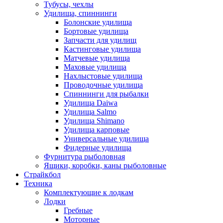
Тубусы, чехлы
Удилища, спиннинги
Болонские удилища
Бортовые удилища
Запчасти для удилищ
Кастинговые удилища
Матчевые удилища
Маховые удилища
Нахлыстовые удилища
Проводочные удилища
Спиннинги для рыбалки
Удилища Daiwa
Удилища Salmo
Удилища Shimano
Удилища карповые
Универсальные удилища
Фидерные удилища
Фурнитура рыболовная
Ящики, коробки, каны рыболовные
Страйкбол
Техника
Комплектующие к лодкам
Лодки
Гребные
Моторные