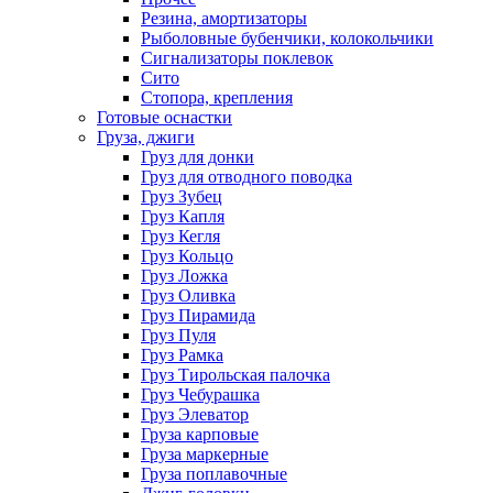
Резина, амортизаторы
Рыболовные бубенчики, колокольчики
Сигнализаторы поклевок
Сито
Стопора, крепления
Готовые оснастки
Груза, джиги
Груз для донки
Груз для отводного поводка
Груз Зубец
Груз Капля
Груз Кегля
Груз Кольцо
Груз Ложка
Груз Оливка
Груз Пирамида
Груз Пуля
Груз Рамка
Груз Тирольская палочка
Груз Чебурашка
Груз Элеватор
Груза карповые
Груза маркерные
Груза поплавочные