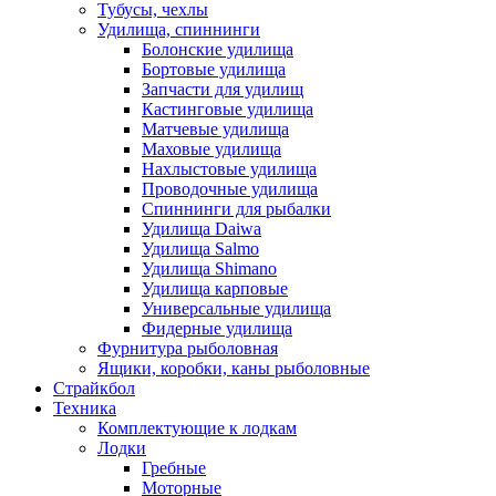
Тубусы, чехлы
Удилища, спиннинги
Болонские удилища
Бортовые удилища
Запчасти для удилищ
Кастинговые удилища
Матчевые удилища
Маховые удилища
Нахлыстовые удилища
Проводочные удилища
Спиннинги для рыбалки
Удилища Daiwa
Удилища Salmo
Удилища Shimano
Удилища карповые
Универсальные удилища
Фидерные удилища
Фурнитура рыболовная
Ящики, коробки, каны рыболовные
Страйкбол
Техника
Комплектующие к лодкам
Лодки
Гребные
Моторные