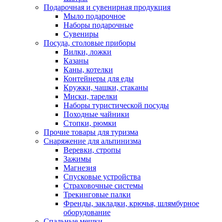
Подарочная и сувенирная продукция
Мыло подарочное
Наборы подарочные
Сувениры
Посуда, столовые приборы
Вилки, ложки
Казаны
Каны, котелки
Контейнеры для еды
Кружки, чашки, стаканы
Миски, тарелки
Наборы туристической посуды
Походные чайники
Стопки, рюмки
Прочие товары для туризма
Снаряжение для альпинизма
Веревки, стропы
Зажимы
Магнезия
Спусковые устройства
Страховочные системы
Трекинговые палки
Френды, закладки, крючья, шлямбурное
оборудование
Спальные мешки