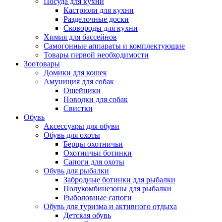
Посуда для кухни
Кастрюли для кухни
Разделочные доски
Сковороды для кухни
Химия для бассейнов
Самогонные аппараты и комплектующие
Товары первой необходимости
Зоотовары
Домики для кошек
Амуниция для собак
Ошейники
Поводки для собак
Свистки
Обувь
Аксессуары для обуви
Обувь для охоты
Берцы охотничьи
Охотничьи ботинки
Сапоги для охоты
Обувь для рыбалки
Забродные ботинки для рыбалки
Полукомбинезоны для рыбалки
Рыболовные сапоги
Обувь для туризма и активного отдыха
Детская обувь