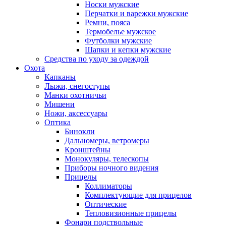
Носки мужские
Перчатки и варежки мужские
Ремни, пояса
Термобелье мужское
Футболки мужские
Шапки и кепки мужские
Средства по уходу за одеждой
Охота
Капканы
Лыжи, снегоступы
Манки охотничьи
Мишени
Ножи, аксессуары
Оптика
Бинокли
Дальномеры, ветромеры
Кронштейны
Монокуляры, телескопы
Приборы ночного видения
Прицелы
Коллиматоры
Комплектующие для прицелов
Оптические
Тепловизионные прицелы
Фонари подствольные