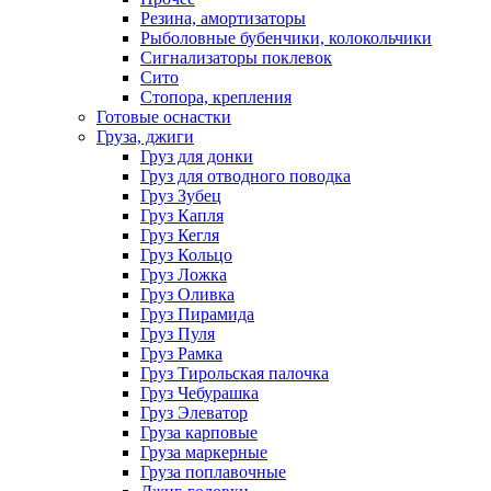
Резина, амортизаторы
Рыболовные бубенчики, колокольчики
Сигнализаторы поклевок
Сито
Стопора, крепления
Готовые оснастки
Груза, джиги
Груз для донки
Груз для отводного поводка
Груз Зубец
Груз Капля
Груз Кегля
Груз Кольцо
Груз Ложка
Груз Оливка
Груз Пирамида
Груз Пуля
Груз Рамка
Груз Тирольская палочка
Груз Чебурашка
Груз Элеватор
Груза карповые
Груза маркерные
Груза поплавочные