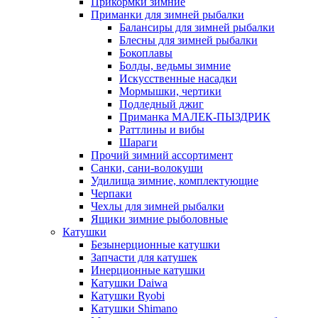
Прикормки зимние
Приманки для зимней рыбалки
Балансиры для зимней рыбалки
Блесны для зимней рыбалки
Бокоплавы
Болды, ведьмы зимние
Искусственные насадки
Мормышки, чертики
Подледный джиг
Приманка МАЛЕК-ПЫЗДРИК
Раттлины и вибы
Шараги
Прочий зимний ассортимент
Санки, сани-волокуши
Удилища зимние, комплектующие
Черпаки
Чехлы для зимней рыбалки
Ящики зимние рыболовные
Катушки
Безынерционные катушки
Запчасти для катушек
Инерционные катушки
Катушки Daiwa
Катушки Ryobi
Катушки Shimano