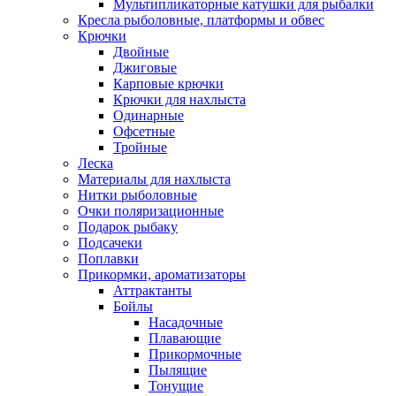
Мультипликаторные катушки для рыбалки
Кресла рыболовные, платформы и обвес
Крючки
Двойные
Джиговые
Карповые крючки
Крючки для нахлыста
Одинарные
Офсетные
Тройные
Леска
Материалы для нахлыста
Нитки рыболовные
Очки поляризационные
Подарок рыбаку
Подсачеки
Поплавки
Прикормки, ароматизаторы
Аттрактанты
Бойлы
Насадочные
Плавающие
Прикормочные
Пылящие
Тонущие