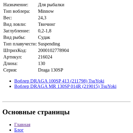
Назначение:
Для рыбалки
Тип воблера:
Minnow
Вес:
24,3
Вид ловли:
Твичинг
Заглубление:
0,2-1,8
Вид рыбы:
Судак
Тип плавучести:
Suspending
ШтрихКод:
2000102778904
Артикул:
216024
Длина:
130
Серия:
Draga 130SP
Воблер DRAGA 100SP 413 (211798) TsuYoki
Воблер DRAGA MR 130SP 014R (219015) TsuYoki
Основные
страницы
Главная
Блог