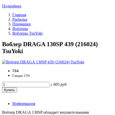
Подробнее
Главная
Рыбалка
Приманки
Воблеры
Воблеры TsuYoki
Воблер DRAGA 130SP 439 (216024)
TsuYoki
714
Скидка 15%
605
руб
x
Информация
Bоблер DRAGA 130SP обладает внушительными