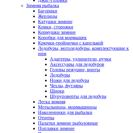
Джиг-головки
Зимняя рыбалка
Багорики
Жерлицы
Катушки зимние
Кивки, сторожки
Кормушки зимние
Коробки для мормышек
Крючки-тройнички с капелькой
Ледобуры, мотоледобуры, комплектующие к
ним
Адаптеры, удлинители, ручки
Аксессуары для ледобуров
Головы режущие, винты
Ледобуры
Ножи для ледобура
Чехлы, футляры
Шнеки
Шуруповерты для ледобура
Леска зимняя
Мотыльницы, мормышницы
Наколенники для рыбалки
Отцепы
Палатки зимние рыболовные
Поплавки зимние