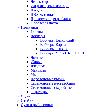
Дипы, спреи
Жидкие ароматизаторы
Насадки
ПВА материал
Прикормки для рыбалки
Форелевая паста
Приманки
Блёсны
Воблеры
Воблеры Lucky Craft
Воблеры Rapala
Воблеры TsuYoki
Воблеры YO-ZURI - DUEL
Другие
Живые
Лягушки
Мандулы
Мыши
Поролоновые рыбки
Силиконовые несъедобные
Силиконовые съедобные
Стримеры
Садки
Стойки
Сумки рыболовные