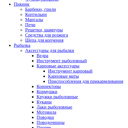
Пикник
Барбекю, грили
Коптильни
Мангалы
Печи
Решетки, шампуры
Средства для розжига
Щепа для копчения
Рыбалка
Аксессуары для рыбалки
Ведра
Инструмент рыболовный
Карповые аксессуары
Инструмент карповый
Карповые маты
Приспособления для прикармливания
Коннекторы
Кормушки
Кружки рыболовные
Куканы
Лаки рыболовные
Мотовила
Поводки
Поводочницы
Прочее