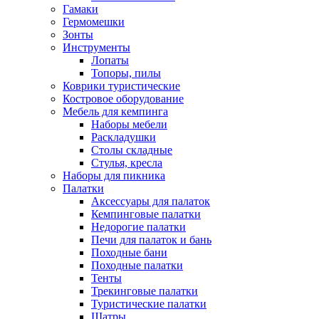
Гамаки
Гермомешки
Зонты
Инструменты
Лопаты
Топоры, пилы
Коврики туристические
Костровое оборудование
Мебель для кемпинга
Наборы мебели
Раскладушки
Столы складные
Стулья, кресла
Наборы для пикника
Палатки
Аксессуары для палаток
Кемпинговые палатки
Недорогие палатки
Печи для палаток и бань
Походные бани
Походные палатки
Тенты
Трекинговые палатки
Туристические палатки
Шатры