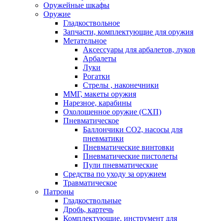
Оружейные шкафы
Оружие
Гладкоствольное
Запчасти, комплектующие для оружия
Метательное
Аксессуары для арбалетов, луков
Арбалеты
Луки
Рогатки
Стрелы , наконечники
ММГ, макеты оружия
Нарезное, карабины
Охолощенное оружие (СХП)
Пневматическое
Баллончики СО2, насосы для
пневматики
Пневматические винтовки
Пневматические пистолеты
Пули пневматические
Средства по уходу за оружием
Травматическое
Патроны
Гладкоствольные
Дробь, картечь
Комплектующие, инструмент для