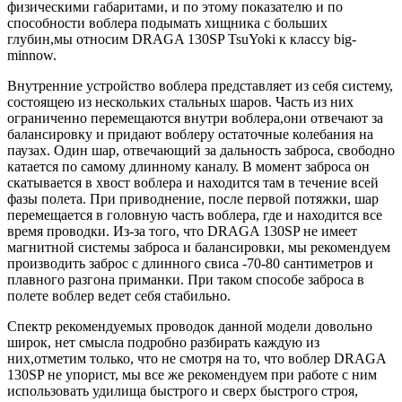
физическими габаритами, и по этому показателю и по
способности воблера подымать хищника с больших
глубин,мы относим DRAGA 130SP TsuYoki к классу big-
minnow.
Внутренние устройство воблера представляет из себя систему,
состоящею из нескольких стальных шаров. Часть из них
ограниченно перемещаются внутри воблера,они отвечают за
балансировку и придают воблеру остаточные колебания на
паузах. Один шар, отвечающий за дальность заброса, свободно
катается по самому длинному каналу. В момент заброса он
скатывается в хвост воблера и находится там в течение всей
фазы полета. При приводнение, после первой потяжки, шар
перемещается в головную часть воблера, где и находится все
время проводки. Из-за того, что DRAGA 130SP не имеет
магнитной системы заброса и балансировки, мы рекомендуем
производить заброс с длинного свиса -70-80 сантиметров и
плавного разгона приманки. При таком способе заброса в
полете воблер ведет себя стабильно.
Спектр рекомендуемых проводок данной модели довольно
широк, нет смысла подробно разбирать каждую из
них,отметим только, что не смотря на то, что воблер DRAGA
130SP не упорист, мы все же рекомендуем при работе с ним
использовать удилища быстрого и сверх быстрого строя,