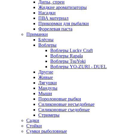
Дипы, спреи
Жидкие ароматизаторы
Насадки
ПВА материал
Прикормки для рыбалки
Форелевая паста
Приманки
Блёсны
Воблеры
Воблеры Lucky Craft
Воблеры Rapala
Воблеры TsuYoki
Воблеры YO-ZURI - DUEL
Другие
Живые
Лягушки
Мандулы
Мыши
Поролоновые рыбки
Силиконовые несъедобные
Силиконовые съедобные
Стримеры
Садки
Стойки
Сумки рыболовные