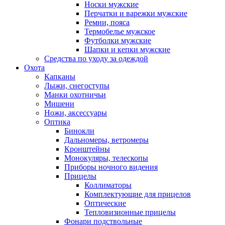
Носки мужские
Перчатки и варежки мужские
Ремни, пояса
Термобелье мужское
Футболки мужские
Шапки и кепки мужские
Средства по уходу за одеждой
Охота
Капканы
Лыжи, снегоступы
Манки охотничьи
Мишени
Ножи, аксессуары
Оптика
Бинокли
Дальномеры, ветромеры
Кронштейны
Монокуляры, телескопы
Приборы ночного видения
Прицелы
Коллиматоры
Комплектующие для прицелов
Оптические
Тепловизионные прицелы
Фонари подствольные