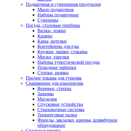
Подарочная и сувенирная продукция
Мыло подарочное
Наборы подарочные
Сувениры
Посуда, столовые приборы
Вилки, ложки
Казаны
Каны, котелки
Контейнеры для еды
Кружки, чашки, стаканы
Миски, тарелки
Наборы туристической посуды
Походные чайники
Стопки, рюмки
Прочие товары для туризма
Снаряжение для альпинизма
Веревки, стропы
Зажимы
Магнезия
Спусковые устройства
Страховочные системы
Трекинговые палки
Френды, закладки, крючья, шлямбурное
оборудование
Спальные мешки