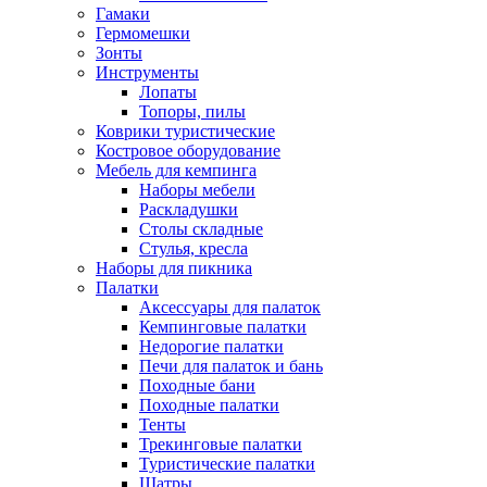
Гамаки
Гермомешки
Зонты
Инструменты
Лопаты
Топоры, пилы
Коврики туристические
Костровое оборудование
Мебель для кемпинга
Наборы мебели
Раскладушки
Столы складные
Стулья, кресла
Наборы для пикника
Палатки
Аксессуары для палаток
Кемпинговые палатки
Недорогие палатки
Печи для палаток и бань
Походные бани
Походные палатки
Тенты
Трекинговые палатки
Туристические палатки
Шатры