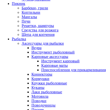
Пикник
Барбекю, грили
Коптильни
Мангалы
Печи
Решетки, шампуры
Средства для розжига
Щепа для копчения
Рыбалка
Аксессуары для рыбалки
Ведра
Инструмент рыболовный
Карповые аксессуары
Инструмент карповый
Карповые маты
Приспособления для прикармливания
Коннекторы
Кормушки
Кружки рыболовные
Куканы
Лаки рыболовные
Мотовила
Поводки
Поводочницы
Прочее