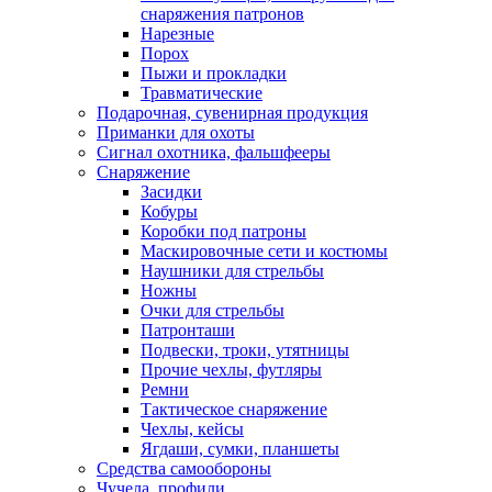
снаряжения патронов
Нарезные
Порох
Пыжи и прокладки
Травматические
Подарочная, сувенирная продукция
Приманки для охоты
Сигнал охотника, фальшфееры
Снаряжение
Засидки
Кобуры
Коробки под патроны
Маскировочные сети и костюмы
Наушники для стрельбы
Ножны
Очки для стрельбы
Патронташи
Подвески, троки, утятницы
Прочие чехлы, футляры
Ремни
Тактическое снаряжение
Чехлы, кейсы
Ягдаши, сумки, планшеты
Средства самообороны
Чучела, профили