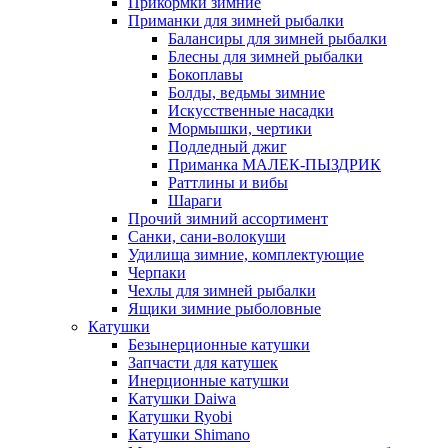
Прикормки зимние
Приманки для зимней рыбалки
Балансиры для зимней рыбалки
Блесны для зимней рыбалки
Бокоплавы
Болды, ведьмы зимние
Искусственные насадки
Мормышки, чертики
Подледный джиг
Приманка МАЛЕК-ПЫЗДРИК
Раттлины и вибы
Шараги
Прочий зимний ассортимент
Санки, сани-волокуши
Удилища зимние, комплектующие
Черпаки
Чехлы для зимней рыбалки
Ящики зимние рыболовные
Катушки
Безынерционные катушки
Запчасти для катушек
Инерционные катушки
Катушки Daiwa
Катушки Ryobi
Катушки Shimano