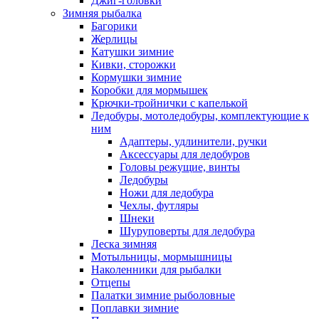
Джиг-головки
Зимняя рыбалка
Багорики
Жерлицы
Катушки зимние
Кивки, сторожки
Кормушки зимние
Коробки для мормышек
Крючки-тройнички с капелькой
Ледобуры, мотоледобуры, комплектующие к
ним
Адаптеры, удлинители, ручки
Аксессуары для ледобуров
Головы режущие, винты
Ледобуры
Ножи для ледобура
Чехлы, футляры
Шнеки
Шуруповерты для ледобура
Леска зимняя
Мотыльницы, мормышницы
Наколенники для рыбалки
Отцепы
Палатки зимние рыболовные
Поплавки зимние