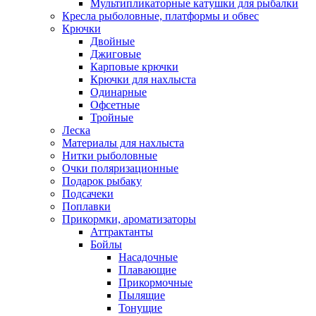
Мультипликаторные катушки для рыбалки
Кресла рыболовные, платформы и обвес
Крючки
Двойные
Джиговые
Карповые крючки
Крючки для нахлыста
Одинарные
Офсетные
Тройные
Леска
Материалы для нахлыста
Нитки рыболовные
Очки поляризационные
Подарок рыбаку
Подсачеки
Поплавки
Прикормки, ароматизаторы
Аттрактанты
Бойлы
Насадочные
Плавающие
Прикормочные
Пылящие
Тонущие