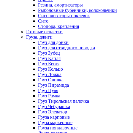
Резина, амортизаторы
Рыболовные бубенчики, колокольчики
Сигнализаторы поклевок
Сито
Стопора, крепления
Готовые оснастки
Груза, джиги
Груз для донки
Груз для отводного поводка
Груз Зубец
Груз Капля
Груз Кегля
Груз Кольцо
Груз Ложка
Груз Оливка
Груз Пирамида
Груз Пуля
Груз Рамка
Груз Тирольская палочка
Груз Чебурашка
Груз Элеватор
Груза карповые
Груза маркерные
Груза поплавочные