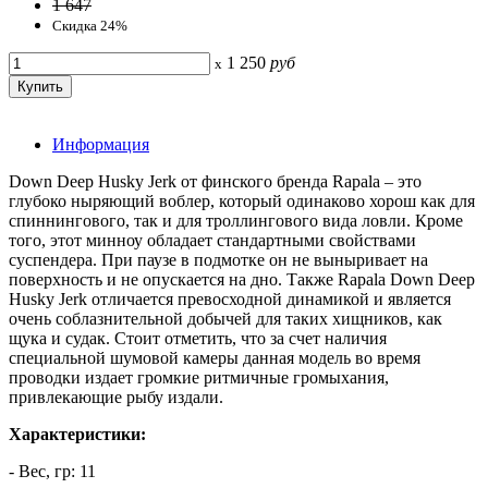
1 647
Скидка 24%
1 250
руб
x
Информация
Down Deep Husky Jerk от финского бренда Rapala – это
глубоко ныряющий воблер, который одинаково хорош как для
спиннингового, так и для троллингового вида ловли. Кроме
того, этот минноу обладает стандартными свойствами
суспендера. При паузе в подмотке он не выныривает на
поверхность и не опускается на дно. Также Rapala Down Deep
Husky Jerk отличается превосходной динамикой и является
очень соблазнительной добычей для таких хищников, как
щука и судак. Стоит отметить, что за счет наличия
специальной шумовой камеры данная модель во время
проводки издает громкие ритмичные громыхания,
привлекающие рыбу издали.
Характеристики:
- Вес, гр: 11