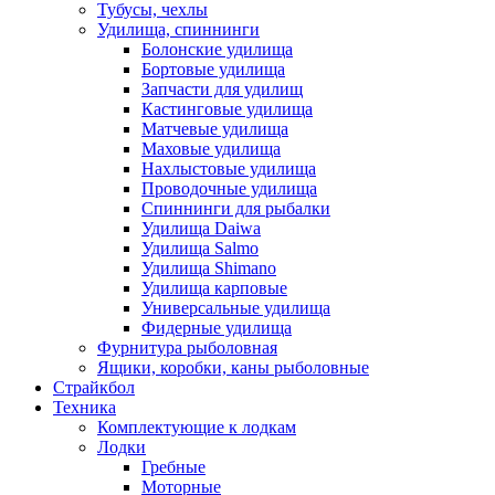
Тубусы, чехлы
Удилища, спиннинги
Болонские удилища
Бортовые удилища
Запчасти для удилищ
Кастинговые удилища
Матчевые удилища
Маховые удилища
Нахлыстовые удилища
Проводочные удилища
Спиннинги для рыбалки
Удилища Daiwa
Удилища Salmo
Удилища Shimano
Удилища карповые
Универсальные удилища
Фидерные удилища
Фурнитура рыболовная
Ящики, коробки, каны рыболовные
Страйкбол
Техника
Комплектующие к лодкам
Лодки
Гребные
Моторные