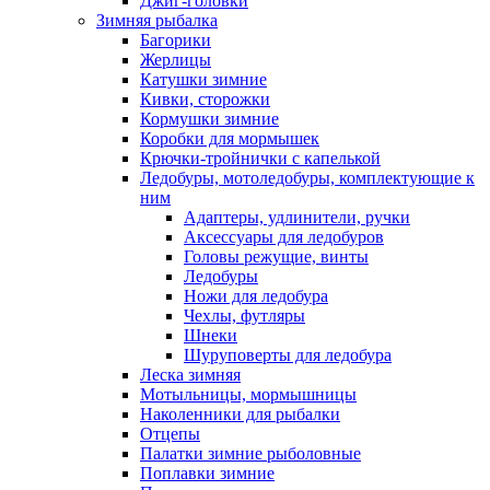
Джиг-головки
Зимняя рыбалка
Багорики
Жерлицы
Катушки зимние
Кивки, сторожки
Кормушки зимние
Коробки для мормышек
Крючки-тройнички с капелькой
Ледобуры, мотоледобуры, комплектующие к
ним
Адаптеры, удлинители, ручки
Аксессуары для ледобуров
Головы режущие, винты
Ледобуры
Ножи для ледобура
Чехлы, футляры
Шнеки
Шуруповерты для ледобура
Леска зимняя
Мотыльницы, мормышницы
Наколенники для рыбалки
Отцепы
Палатки зимние рыболовные
Поплавки зимние