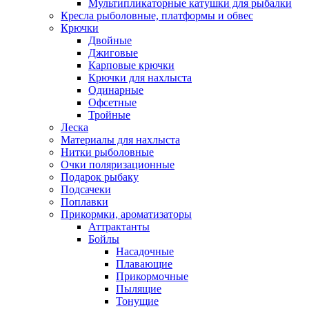
Мультипликаторные катушки для рыбалки
Кресла рыболовные, платформы и обвес
Крючки
Двойные
Джиговые
Карповые крючки
Крючки для нахлыста
Одинарные
Офсетные
Тройные
Леска
Материалы для нахлыста
Нитки рыболовные
Очки поляризационные
Подарок рыбаку
Подсачеки
Поплавки
Прикормки, ароматизаторы
Аттрактанты
Бойлы
Насадочные
Плавающие
Прикормочные
Пылящие
Тонущие