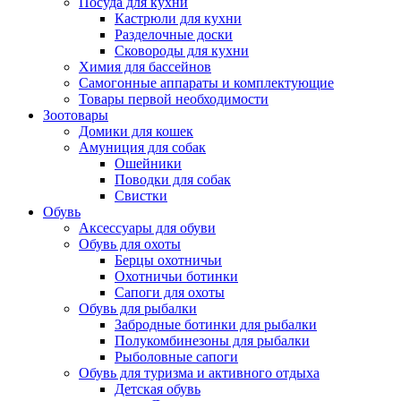
Посуда для кухни
Кастрюли для кухни
Разделочные доски
Сковороды для кухни
Химия для бассейнов
Самогонные аппараты и комплектующие
Товары первой необходимости
Зоотовары
Домики для кошек
Амуниция для собак
Ошейники
Поводки для собак
Свистки
Обувь
Аксессуары для обуви
Обувь для охоты
Берцы охотничьи
Охотничьи ботинки
Сапоги для охоты
Обувь для рыбалки
Забродные ботинки для рыбалки
Полукомбинезоны для рыбалки
Рыболовные сапоги
Обувь для туризма и активного отдыха
Детская обувь