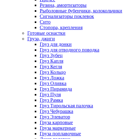
Резина, амортизаторы
Рыболовные бубенчики, колокольчики
Сигнализаторы поклевок
Сито
Стопора, крепления
Готовые оснастки
Груза, джиги
Груз для донки
Груз для отводного поводка
Груз Зубец
Груз Капля
Груз Кегля
Груз Кольцо
Груз Ложка
Груз Оливка
Груз Пирамида
Груз Пуля
Груз Рамка
Груз Тирольская палочка
Груз Чебурашка
Груз Элеватор
Груза карповые
Груза маркерные
Груза поплавочные