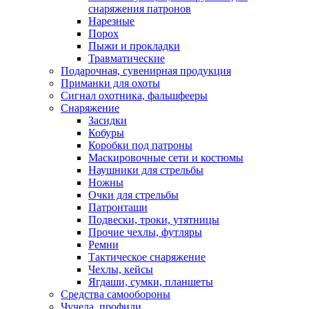
снаряжения патронов
Нарезные
Порох
Пыжи и прокладки
Травматические
Подарочная, сувенирная продукция
Приманки для охоты
Сигнал охотника, фальшфееры
Снаряжение
Засидки
Кобуры
Коробки под патроны
Маскировочные сети и костюмы
Наушники для стрельбы
Ножны
Очки для стрельбы
Патронташи
Подвески, троки, утятницы
Прочие чехлы, футляры
Ремни
Тактическое снаряжение
Чехлы, кейсы
Ягдаши, сумки, планшеты
Средства самообороны
Чучела, профили