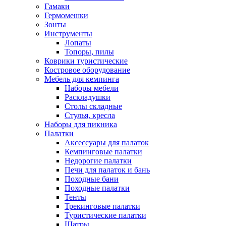
Гамаки
Гермомешки
Зонты
Инструменты
Лопаты
Топоры, пилы
Коврики туристические
Костровое оборудование
Мебель для кемпинга
Наборы мебели
Раскладушки
Столы складные
Стулья, кресла
Наборы для пикника
Палатки
Аксессуары для палаток
Кемпинговые палатки
Недорогие палатки
Печи для палаток и бань
Походные бани
Походные палатки
Тенты
Трекинговые палатки
Туристические палатки
Шатры