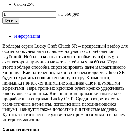
Скидка 25%
1 560
руб
x
Информация
Воблеры серии Lucky Craft Clutch SR – прекрасный выбор для
охоты за окунем или голавлем на участках с небольшой
глубиной. Небольшая лопасть имеет необычную форму, за
счет которой приманка может заглубиться на 60 см. Игра
этого воблера способна спровоцировать даже малоактивного
хищника. Как на течении, так и в стоячем водоеме Clutch SR
будет сохранять свою интенсивную игру. Кроме того,
приманка привлечет внимание хищника еще и шумовыми
эффектами. Пара тройных крючков будет крепко удерживать
клюнувшего хищника. Внешний вид приманки тщательно
проработан экспертами Lucky Craft. Среди расцветок есть
реалистичные варианты, дополненные переливающейся
чешуей. Найдутся также полосатые и пятнистые модели.
Купить эти интересные уловистые приманки можно в нашем
интернет-магазине.
Характеристики: