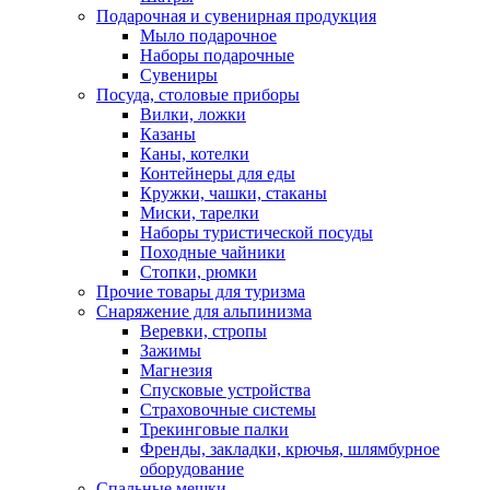
Подарочная и сувенирная продукция
Мыло подарочное
Наборы подарочные
Сувениры
Посуда, столовые приборы
Вилки, ложки
Казаны
Каны, котелки
Контейнеры для еды
Кружки, чашки, стаканы
Миски, тарелки
Наборы туристической посуды
Походные чайники
Стопки, рюмки
Прочие товары для туризма
Снаряжение для альпинизма
Веревки, стропы
Зажимы
Магнезия
Спусковые устройства
Страховочные системы
Трекинговые палки
Френды, закладки, крючья, шлямбурное
оборудование
Спальные мешки