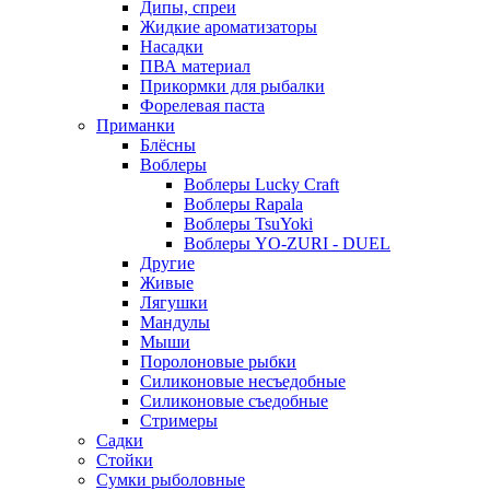
Дипы, спреи
Жидкие ароматизаторы
Насадки
ПВА материал
Прикормки для рыбалки
Форелевая паста
Приманки
Блёсны
Воблеры
Воблеры Lucky Craft
Воблеры Rapala
Воблеры TsuYoki
Воблеры YO-ZURI - DUEL
Другие
Живые
Лягушки
Мандулы
Мыши
Поролоновые рыбки
Силиконовые несъедобные
Силиконовые съедобные
Стримеры
Садки
Стойки
Сумки рыболовные