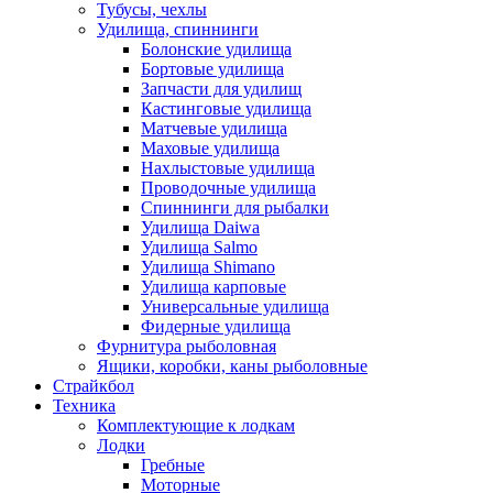
Тубусы, чехлы
Удилища, спиннинги
Болонские удилища
Бортовые удилища
Запчасти для удилищ
Кастинговые удилища
Матчевые удилища
Маховые удилища
Нахлыстовые удилища
Проводочные удилища
Спиннинги для рыбалки
Удилища Daiwa
Удилища Salmo
Удилища Shimano
Удилища карповые
Универсальные удилища
Фидерные удилища
Фурнитура рыболовная
Ящики, коробки, каны рыболовные
Страйкбол
Техника
Комплектующие к лодкам
Лодки
Гребные
Моторные