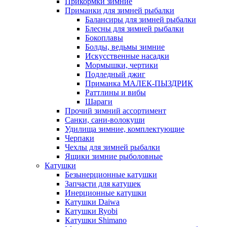
Прикормки зимние
Приманки для зимней рыбалки
Балансиры для зимней рыбалки
Блесны для зимней рыбалки
Бокоплавы
Болды, ведьмы зимние
Искусственные насадки
Мормышки, чертики
Подледный джиг
Приманка МАЛЕК-ПЫЗДРИК
Раттлины и вибы
Шараги
Прочий зимний ассортимент
Санки, сани-волокуши
Удилища зимние, комплектующие
Черпаки
Чехлы для зимней рыбалки
Ящики зимние рыболовные
Катушки
Безынерционные катушки
Запчасти для катушек
Инерционные катушки
Катушки Daiwa
Катушки Ryobi
Катушки Shimano