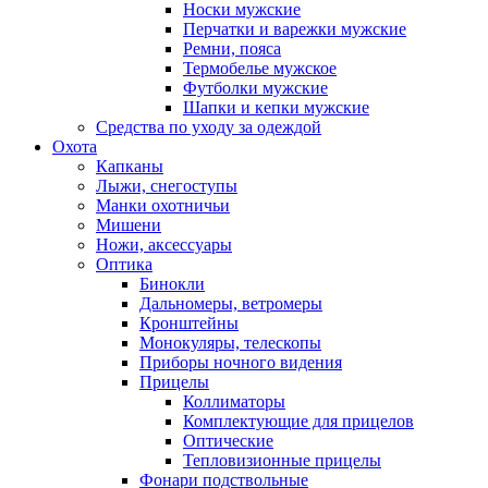
Носки мужские
Перчатки и варежки мужские
Ремни, пояса
Термобелье мужское
Футболки мужские
Шапки и кепки мужские
Средства по уходу за одеждой
Охота
Капканы
Лыжи, снегоступы
Манки охотничьи
Мишени
Ножи, аксессуары
Оптика
Бинокли
Дальномеры, ветромеры
Кронштейны
Монокуляры, телескопы
Приборы ночного видения
Прицелы
Коллиматоры
Комплектующие для прицелов
Оптические
Тепловизионные прицелы
Фонари подствольные