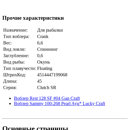
Прочие характеристики
Назначение:
Для рыбалки
Тип воблера:
Crank
Вес:
6,6
Вид ловли:
Спиннинг
Заглубление:
0,6
Вид рыбы:
Окунь
Тип плавучести:
Floating
ШтрихКод:
4514447199068
Длина:
45
Серия:
Clutch SR
Воблер Rest 128 SF #04 Gan Craft
Воблер Sammy 100-268 Pearl Ayu* Lucky Craft
Основные
страницы