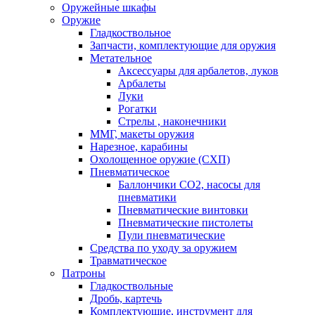
Оружейные шкафы
Оружие
Гладкоствольное
Запчасти, комплектующие для оружия
Метательное
Аксессуары для арбалетов, луков
Арбалеты
Луки
Рогатки
Стрелы , наконечники
ММГ, макеты оружия
Нарезное, карабины
Охолощенное оружие (СХП)
Пневматическое
Баллончики СО2, насосы для
пневматики
Пневматические винтовки
Пневматические пистолеты
Пули пневматические
Средства по уходу за оружием
Травматическое
Патроны
Гладкоствольные
Дробь, картечь
Комплектующие, инструмент для