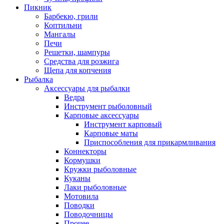
Пикник
Барбекю, грили
Коптильни
Мангалы
Печи
Решетки, шампуры
Средства для розжига
Щепа для копчения
Рыбалка
Аксессуары для рыбалки
Ведра
Инструмент рыболовный
Карповые аксессуары
Инструмент карповый
Карповые маты
Приспособления для прикармливания
Коннекторы
Кормушки
Кружки рыболовные
Куканы
Лаки рыболовные
Мотовила
Поводки
Поводочницы
Прочее