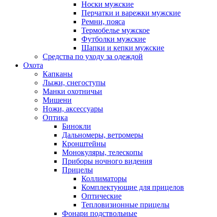
Носки мужские
Перчатки и варежки мужские
Ремни, пояса
Термобелье мужское
Футболки мужские
Шапки и кепки мужские
Средства по уходу за одеждой
Охота
Капканы
Лыжи, снегоступы
Манки охотничьи
Мишени
Ножи, аксессуары
Оптика
Бинокли
Дальномеры, ветромеры
Кронштейны
Монокуляры, телескопы
Приборы ночного видения
Прицелы
Коллиматоры
Комплектующие для прицелов
Оптические
Тепловизионные прицелы
Фонари подствольные