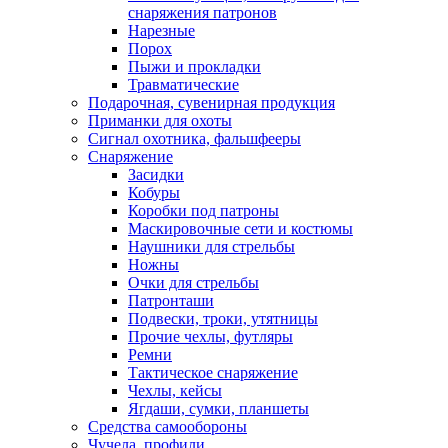
снаряжения патронов
Нарезные
Порох
Пыжи и прокладки
Травматические
Подарочная, сувенирная продукция
Приманки для охоты
Сигнал охотника, фальшфееры
Снаряжение
Засидки
Кобуры
Коробки под патроны
Маскировочные сети и костюмы
Наушники для стрельбы
Ножны
Очки для стрельбы
Патронташи
Подвески, троки, утятницы
Прочие чехлы, футляры
Ремни
Тактическое снаряжение
Чехлы, кейсы
Ягдаши, сумки, планшеты
Средства самообороны
Чучела, профили