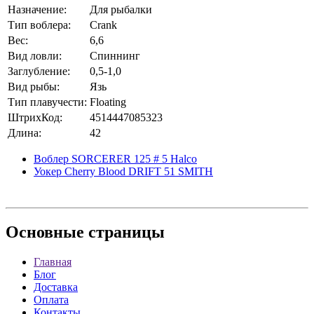
Назначение:
Для рыбалки
Тип воблера:
Crank
Вес:
6,6
Вид ловли:
Спиннинг
Заглубление:
0,5-1,0
Вид рыбы:
Язь
Тип плавучести:
Floating
ШтрихКод:
4514447085323
Длина:
42
Воблер SORCERER 125 # 5 Halco
Уокер Cherry Blood DRIFT 51 SMITH
Основные
страницы
Главная
Блог
Доставка
Оплата
Контакты