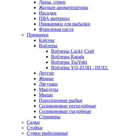
Дипы, спреи
Жидкие ароматизаторы
Насадки
ПВА материал
Прикормки для рыбалки
Форелевая паста
Приманки
Блёсны
Воблеры
Воблеры Lucky Craft
Воблеры Rapala
Воблеры TsuYoki
Воблеры YO-ZURI - DUEL
Другие
Живые
Лягушки
Мандулы
Мыши
Поролоновые рыбки
Силиконовые несъедобные
Силиконовые съедобные
Стримеры
Садки
Стойки
Сумки рыболовные