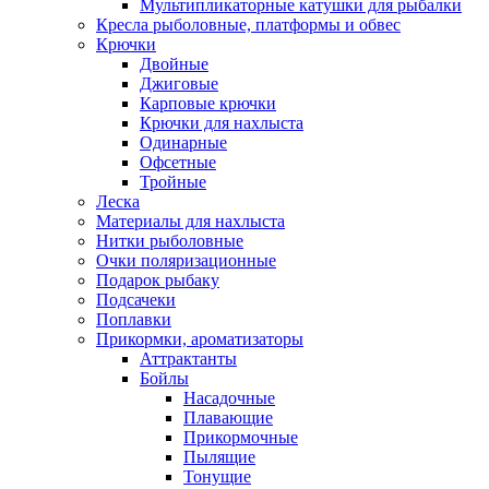
Мультипликаторные катушки для рыбалки
Кресла рыболовные, платформы и обвес
Крючки
Двойные
Джиговые
Карповые крючки
Крючки для нахлыста
Одинарные
Офсетные
Тройные
Леска
Материалы для нахлыста
Нитки рыболовные
Очки поляризационные
Подарок рыбаку
Подсачеки
Поплавки
Прикормки, ароматизаторы
Аттрактанты
Бойлы
Насадочные
Плавающие
Прикормочные
Пылящие
Тонущие