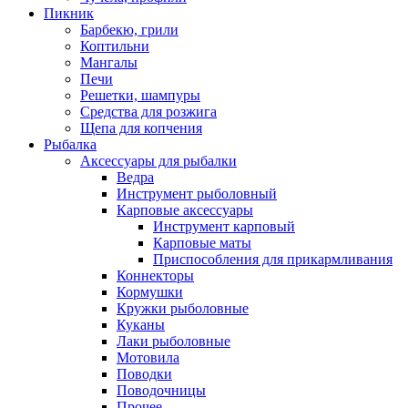
Пикник
Барбекю, грили
Коптильни
Мангалы
Печи
Решетки, шампуры
Средства для розжига
Щепа для копчения
Рыбалка
Аксессуары для рыбалки
Ведра
Инструмент рыболовный
Карповые аксессуары
Инструмент карповый
Карповые маты
Приспособления для прикармливания
Коннекторы
Кормушки
Кружки рыболовные
Куканы
Лаки рыболовные
Мотовила
Поводки
Поводочницы
Прочее