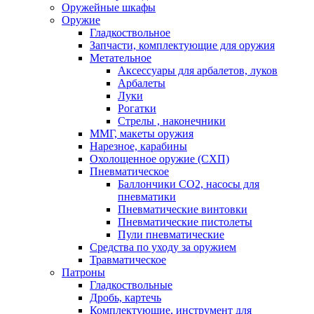
Оружейные шкафы
Оружие
Гладкоствольное
Запчасти, комплектующие для оружия
Метательное
Аксессуары для арбалетов, луков
Арбалеты
Луки
Рогатки
Стрелы , наконечники
ММГ, макеты оружия
Нарезное, карабины
Охолощенное оружие (СХП)
Пневматическое
Баллончики СО2, насосы для
пневматики
Пневматические винтовки
Пневматические пистолеты
Пули пневматические
Средства по уходу за оружием
Травматическое
Патроны
Гладкоствольные
Дробь, картечь
Комплектующие, инструмент для