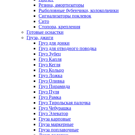
Резина, амортизаторы
Рыболовные бубенчики, колокольчики
Сигнализаторы поклевок
Сито
Стопора, крепления
Готовые оснастки
Груза, джиги
Груз для донки
Груз для отводного поводка
Груз Зубец
Груз Капля
Груз Кегля
Груз Кольцо
Груз Ложка
Груз Оливка
Груз Пирамида
Груз Пуля
Груз Рамка
Груз Тирольская палочка
Груз Чебурашка
Груз Элеватор
Груза карповые
Груза маркерные
Груза поплавочные