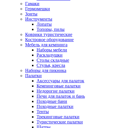
Гамаки
Гермомешки
Зонты
Инструменты
Лопаты
Топоры, пилы
Коврики туристические
Костровое оборудование
Мебель для кемпинга
Наборы мебели
Раскладушки
Столы складные
Стулья, кресла
Наборы для пикника
Палатки
Аксессуары для палаток
Кемпинговые палатки
Недорогие палатки
Печи для палаток и бань
Походные бани
Походные палатки
Тенты
Трекинговые палатки
Туристические палатки
Шатры