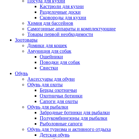
Посуда для кухни
Кастрюли для кухни
Разделочные доски
Сковороды для кухни
Химия для бассейнов
Самогонные аппараты и комплектующие
Товары первой необходимости
Зоотовары
Домики для кошек
Амуниция для собак
Ошейники
Поводки для собак
Свистки
Обувь
Аксессуары для обуви
Обувь для охоты
Берцы охотничьи
Охотничьи ботинки
Сапоги для охоты
Обувь для рыбалки
Забродные ботинки для рыбалки
Полукомбинезоны для рыбалки
Рыболовные сапоги
Обувь для туризма и активного отдыха
Детская обувь