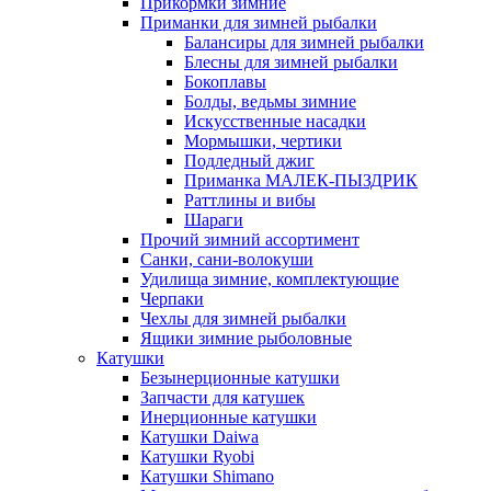
Прикормки зимние
Приманки для зимней рыбалки
Балансиры для зимней рыбалки
Блесны для зимней рыбалки
Бокоплавы
Болды, ведьмы зимние
Искусственные насадки
Мормышки, чертики
Подледный джиг
Приманка МАЛЕК-ПЫЗДРИК
Раттлины и вибы
Шараги
Прочий зимний ассортимент
Санки, сани-волокуши
Удилища зимние, комплектующие
Черпаки
Чехлы для зимней рыбалки
Ящики зимние рыболовные
Катушки
Безынерционные катушки
Запчасти для катушек
Инерционные катушки
Катушки Daiwa
Катушки Ryobi
Катушки Shimano