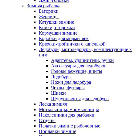
Джиг-головки
Зимняя рыбалка
Багорики
Жерлицы
Катушки зимние
Кивки, сторожки
Кормушки зимние
Коробки для мормышек
Крючки-тройнички с капелькой
Ледобуры, мотоледобуры, комплектующие к
ним
Адаптеры, удлинители, ручки
Аксессуары для ледобуров
Головы режущие, винты
Ледобуры
Ножи для ледобура
Чехлы, футляры
Шнеки
Шуруповерты для ледобура
Леска зимняя
Мотыльницы, мормышницы
Наколенники для рыбалки
Отцепы
Палатки зимние рыболовные
Поплавки зимние