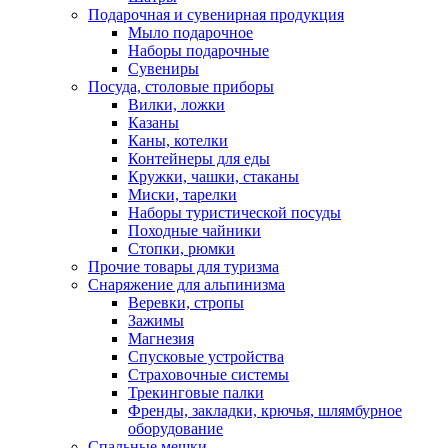
Подарочная и сувенирная продукция
Мыло подарочное
Наборы подарочные
Сувениры
Посуда, столовые приборы
Вилки, ложки
Казаны
Каны, котелки
Контейнеры для еды
Кружки, чашки, стаканы
Миски, тарелки
Наборы туристической посуды
Походные чайники
Стопки, рюмки
Прочие товары для туризма
Снаряжение для альпинизма
Веревки, стропы
Зажимы
Магнезия
Спусковые устройства
Страховочные системы
Трекинговые палки
Френды, закладки, крючья, шлямбурное
оборудование
Спальные мешки