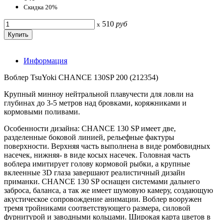
Скидка 20%
510
руб
x
Информация
Воблер TsuYoki CHANCE 130SP 200 (212354)
Крупный минноу нейтральной плавучести для ловли на
глубинах до 3-5 метров над бровками, коряжниками и
кормовыми поливами.
Особенности дизайна: CHANCE 130 SP имеет две,
разделенные боковой линией, рельефные фактуры
поверхности. Верхняя часть выполнена в виде ромбовидных
насечек, нижняя- в виде косых насечек. Головная часть
воблера имитирует голову кормовой рыбки, а крупные
вклеенные 3D глаза завершают реалистичный дизайн
приманки. CHANCE 130 SP оснащен системами дальнего
заброса, баланса, а так же имеет шумовую камеру, создающую
акустическое сопровождение анимации. Воблер вооружен
тремя тройниками соответствующего размера, силовой
фурнитурой и заводными кольцами. Широкая карта цветов в