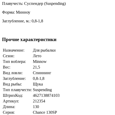
Плавучесть: Суспендер (Suspending)
Форма: Минноу
Заглубление, м.: 0,8-1,8
Прочие характеристики
Назначение:
Для рыбалки
Сезон:
Лето
Тип воблера:
Minnow
Вес:
21,5
Вид ловли:
Спиннинг
Заглубление:
0,8-1,8
Вид рыбы:
Щука
Тип плавучести:
Suspending
ШтрихКод:
4627138874103
Артикул:
212354
Длина:
130
Серия:
Chance 130SP