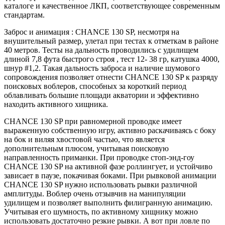
каталоге и качественное ЛКП, соответствующее современным
стандартам.
Заброс и анимация : CHANCE 130 SP, несмотря на
внушительный размер, улетал при тестах к отметкам в районе
40 метров. Тесты на дальность проводились с удилищем
длиной 7,8 фута быстрого строя , тест 12- 38 гр, катушка 4000,
шнур #1,2. Такая дальность заброса и наличие шумового
сопровождения позволяет отнести CHANCE 130 SP к разряду
поисковых воблеров, способных за короткий период
облавливать большие площади акватории и эффективно
находить активного хищника.
CHANCE 130 SP при равномерной проводке имеет
выраженную собственную игру, активно раскачиваясь с боку
на бок и виляя хвостовой частью, что является
дополнительным плюсом, учитывая поисковую
направленность приманки. При проводке стоп-энд-гоу
CHANCE 130 SP на активной фазе роллингует, и устойчиво
зависает в паузе, покачивая боками. При рывковой анимации
CHANCE 130 SP нужно использовать рывки различной
амплитуды. Воблер очень отзывчив на манипуляции
удилищем и позволяет выполнить филигранную анимацию.
Учитывая его шумность, по активному хищнику можно
использовать достаточно резкие рывки. А вот при ловле по