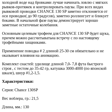
холодной воде над бровками лучше начинать ловлю с мягких
рывков-протяжек и контролировать паузы. При всех видах
рывковой проводки CHANCE 130 SP заметно отклоняется от
оси проводки( до 90 градусов), заметно роллингует и бликует
боками. В начальной фазе паузы демонстрирует хорошо
заметные остаточные колебания.
Основным целевым трофеем для CHANCE 130 SP будет щука,
причем можно рассчитыватьна встречу с по настоящему
трофейными хищниками.
Применение поводка # 2 длиной 25-30 см обязательно и не
оказывает влияния на анимацию.
Комплект снастей: удилище длиной 7,0- 7,8 фута быстрого
строя , с тестом до 35-42 гр, катушка 3000-4000 (по японской
шкале), шнур #1,2-1,5.
Характеристики:
Серия: Chance 130SP
Вес воблера, гр.: 21,5
Длина, мм.: 130