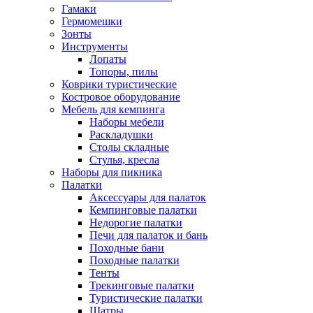
Гамаки
Гермомешки
Зонты
Инструменты
Лопаты
Топоры, пилы
Коврики туристические
Костровое оборудование
Мебель для кемпинга
Наборы мебели
Раскладушки
Столы складные
Стулья, кресла
Наборы для пикника
Палатки
Аксессуары для палаток
Кемпинговые палатки
Недорогие палатки
Печи для палаток и бань
Походные бани
Походные палатки
Тенты
Трекинговые палатки
Туристические палатки
Шатры