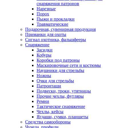
снаряжения патронов
Нарезные
Порох
Пыжи и прокладки
Травматические
Подарочная, сувенирная продукция
Приманки для охоты
Сигнал охотника, фальшфееры
Снаряжение
Засидки
Кобуры
Коробки под патроны
Маскировочные сети и костюмы
Наушники для стрельбы
Ножны
Очки для стрельбы
Патронташи
Подвески, троки, утятницы
Прочие чехлы, футляры
Ремни
Тактическое снаряжение
Чехлы, кейсы
Ягдаши, сумки, планшеты
Средства самообороны
Чучела, профили