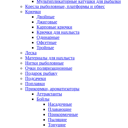
Мультипликаторные катушки для рыбалки
Кресла рыболовные, платформы и обвес
Крючки
Двойные
Джиговые
Карповые крючки
Крючки для нахлыста
Одинарные
Офсетные
Тройные
Леска
Материалы для нахлыста
Нитки рыболовные
Очки поляризационные
Подарок рыбаку
Подсачеки
Поплавки
Прикормки, ароматизаторы
Аттрактанты
Бойлы
Насадочные
Плавающие
Прикормочные
Пылящие
Тонущие