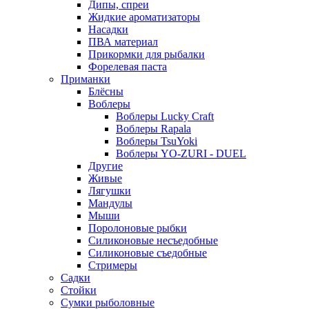
Дипы, спреи
Жидкие ароматизаторы
Насадки
ПВА материал
Прикормки для рыбалки
Форелевая паста
Приманки
Блёсны
Воблеры
Воблеры Lucky Craft
Воблеры Rapala
Воблеры TsuYoki
Воблеры YO-ZURI - DUEL
Другие
Живые
Лягушки
Мандулы
Мыши
Поролоновые рыбки
Силиконовые несъедобные
Силиконовые съедобные
Стримеры
Садки
Стойки
Сумки рыболовные