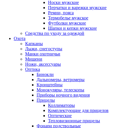
Носки мужские
Перчатки и варежки мужские
Ремни, пояса
Термобелье мужское
Футболки мужские
Шапки и кепки мужские
Средства по уходу за одеждой
Охота
Капканы
Лыжи, снегоступы
Манки охотничьи
Мишени
Ножи, аксессуары
Оптика
Бинокли
Дальномеры, ветромеры
Кронштейны
Монокуляры, телескопы
Приборы ночного видения
Прицелы
Коллиматоры
Комплектующие для прицелов
Оптические
Тепловизионные прицелы
Фонари подствольные