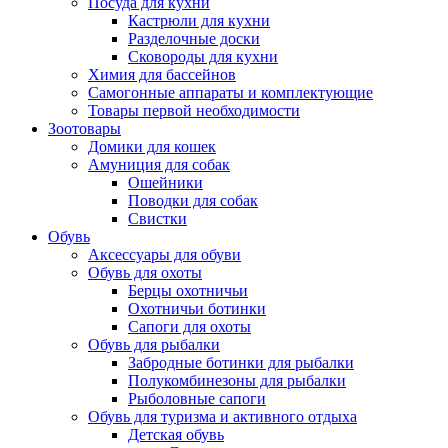
Посуда для кухни
Кастрюли для кухни
Разделочные доски
Сковороды для кухни
Химия для бассейнов
Самогонные аппараты и комплектующие
Товары первой необходимости
Зоотовары
Домики для кошек
Амуниция для собак
Ошейники
Поводки для собак
Свистки
Обувь
Аксессуары для обуви
Обувь для охоты
Берцы охотничьи
Охотничьи ботинки
Сапоги для охоты
Обувь для рыбалки
Забродные ботинки для рыбалки
Полукомбинезоны для рыбалки
Рыболовные сапоги
Обувь для туризма и активного отдыха
Детская обувь