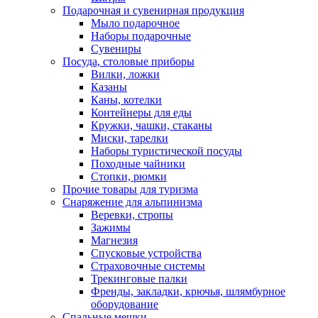
Подарочная и сувенирная продукция
Мыло подарочное
Наборы подарочные
Сувениры
Посуда, столовые приборы
Вилки, ложки
Казаны
Каны, котелки
Контейнеры для еды
Кружки, чашки, стаканы
Миски, тарелки
Наборы туристической посуды
Походные чайники
Стопки, рюмки
Прочие товары для туризма
Снаряжение для альпинизма
Веревки, стропы
Зажимы
Магнезия
Спусковые устройства
Страховочные системы
Трекинговые палки
Френды, закладки, крючья, шлямбурное
оборудование
Спальные мешки