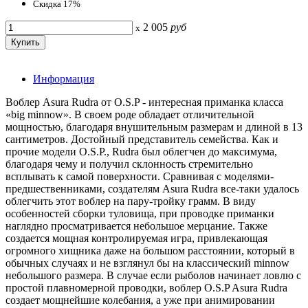
Скидка 17%
2 005
руб
x
Информация
Воблер Asura Rudra от O.S.P - интересная приманка класса
«big minnow». В своем роде обладает отличительной
мощностью, благодаря внушительным размерам и длиной в 13
сантиметров. Достойный представитель семейства. Как и
прочие модели O.S.P., Rudra был облегчен до максимума,
благодаря чему и получил склонность стремительно
всплывать к самой поверхности. Сравнивая с моделями-
предшественниками, создателям Asura Rudra все-таки удалось
облегчить этот воблер на пару-тройку грамм. В виду
особенностей сборки туловища, при проводке приманки
наглядно просматривается небольшое мерцание. Также
создается мощная контролируемая игра, привлекающая
огромного хищника даже на большом расстоянии, который в
обычных случаях и не взглянул бы на классический minnow
небольшого размера. В случае если рыболов начинает ловлю с
простой плавномерной проводки, воблер O.S.P Asura Rudra
создает мощнейшие колебания, а уже при анимировании