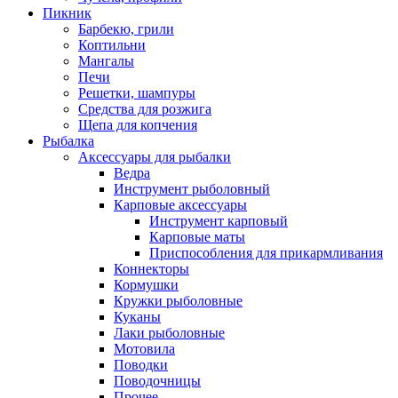
Пикник
Барбекю, грили
Коптильни
Мангалы
Печи
Решетки, шампуры
Средства для розжига
Щепа для копчения
Рыбалка
Аксессуары для рыбалки
Ведра
Инструмент рыболовный
Карповые аксессуары
Инструмент карповый
Карповые маты
Приспособления для прикармливания
Коннекторы
Кормушки
Кружки рыболовные
Куканы
Лаки рыболовные
Мотовила
Поводки
Поводочницы
Прочее