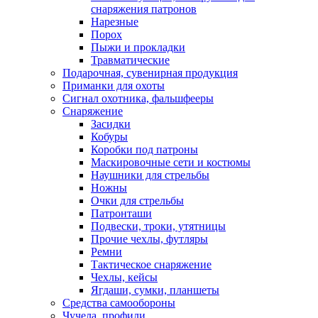
снаряжения патронов
Нарезные
Порох
Пыжи и прокладки
Травматические
Подарочная, сувенирная продукция
Приманки для охоты
Сигнал охотника, фальшфееры
Снаряжение
Засидки
Кобуры
Коробки под патроны
Маскировочные сети и костюмы
Наушники для стрельбы
Ножны
Очки для стрельбы
Патронташи
Подвески, троки, утятницы
Прочие чехлы, футляры
Ремни
Тактическое снаряжение
Чехлы, кейсы
Ягдаши, сумки, планшеты
Средства самообороны
Чучела, профили