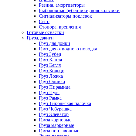
Резина, амортизаторы
Рыболовные бубенчики, колокольчики
Сигнализаторы поклевок
Сито
Стопора, крепления
Готовые оснастки
Груза, джиги
Груз для донки
Груз для отводного поводка
Груз Зубец
Груз Капля
Груз Кегля
Груз Кольцо
Груз Ложка
Груз Оливка
Груз Пирамида
Груз Пуля
Груз Рамка
Груз Тирольская палочка
Груз Чебурашка
Груз Элеватор
Груза карповые
Груза маркерные
Груза поплавочные