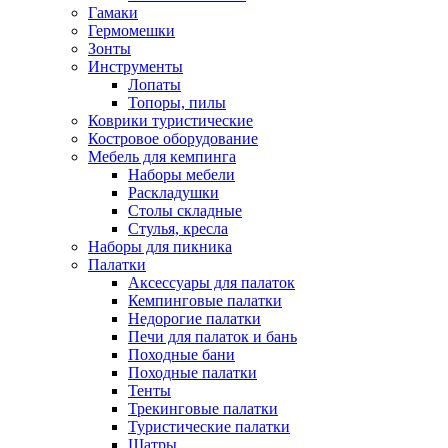
Гамаки
Гермомешки
Зонты
Инструменты
Лопаты
Топоры, пилы
Коврики туристические
Костровое оборудование
Мебель для кемпинга
Наборы мебели
Раскладушки
Столы складные
Стулья, кресла
Наборы для пикника
Палатки
Аксессуары для палаток
Кемпинговые палатки
Недорогие палатки
Печи для палаток и бань
Походные бани
Походные палатки
Тенты
Трекинговые палатки
Туристические палатки
Шатры