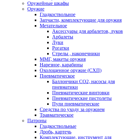
Оружейные шкафы
Оружие
Гладкоствольное
Запчасти, комплектующие для оружия
Метательное
Аксессуары для арбалетов, луков
Арбалеты
Луки
Рогатки
Стрелы , наконечники
ММГ, макеты оружия
Нарезное, карабины
Охолощенное оружие (СХП)
Пневматическое
Баллончики СО2, насосы для
пневматики
Пневматические винтовки
Пневматические пистолеты
Пули пневматические
Средства по уходу за оружием
Травматическое
Патроны
Гладкоствольные
Дробь, картечь
Комплектующие, инструмент для