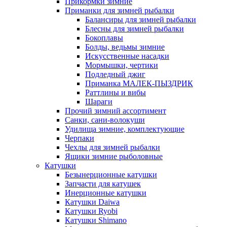
Прикормки зимние
Приманки для зимней рыбалки
Балансиры для зимней рыбалки
Блесны для зимней рыбалки
Бокоплавы
Болды, ведьмы зимние
Искусственные насадки
Мормышки, чертики
Подледный джиг
Приманка МАЛЕК-ПЫЗДРИК
Раттлины и вибы
Шараги
Прочий зимний ассортимент
Санки, сани-волокуши
Удилища зимние, комплектующие
Черпаки
Чехлы для зимней рыбалки
Ящики зимние рыболовные
Катушки
Безынерционные катушки
Запчасти для катушек
Инерционные катушки
Катушки Daiwa
Катушки Ryobi
Катушки Shimano