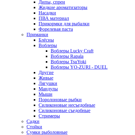
Дипы, спреи
Жидкие ароматизаторы
Насадки
ПВА материал
Прикормки для рыбалки
Форелевая паста
Приманки
Блёсны
Воблеры
Воблеры Lucky Craft
Воблеры Rapala
Воблеры TsuYoki
Воблеры YO-ZURI - DUEL
Другие
Живые
Лягушки
Мандулы
Мыши
Поролоновые рыбки
Силиконовые несъедобные
Силиконовые съедобные
Стримеры
Садки
Стойки
Сумки рыболовные