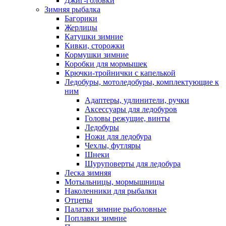
Джиг-головки
Зимняя рыбалка
Багорики
Жерлицы
Катушки зимние
Кивки, сторожки
Кормушки зимние
Коробки для мормышек
Крючки-тройнички с капелькой
Ледобуры, мотоледобуры, комплектующие к
ним
Адаптеры, удлинители, ручки
Аксессуары для ледобуров
Головы режущие, винты
Ледобуры
Ножи для ледобура
Чехлы, футляры
Шнеки
Шуруповерты для ледобура
Леска зимняя
Мотыльницы, мормышницы
Наколенники для рыбалки
Отцепы
Палатки зимние рыболовные
Поплавки зимние