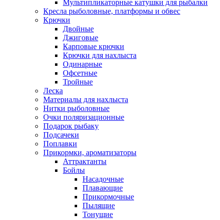
Мультипликаторные катушки для рыбалки
Кресла рыболовные, платформы и обвес
Крючки
Двойные
Джиговые
Карповые крючки
Крючки для нахлыста
Одинарные
Офсетные
Тройные
Леска
Материалы для нахлыста
Нитки рыболовные
Очки поляризационные
Подарок рыбаку
Подсачеки
Поплавки
Прикормки, ароматизаторы
Аттрактанты
Бойлы
Насадочные
Плавающие
Прикормочные
Пылящие
Тонущие