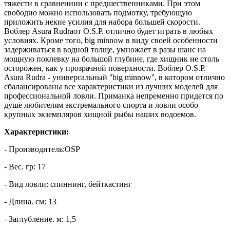
тяжести в сравнениии с предшественниками. При этом
свободно можно использовать подмотку, требующую
приложить некие усилия для набора большей скорости.
Воблер Asura Rudraот O.S.P. отлично будет играть в любых
условиях. Кроме того, big minnow в виду своей особенности
задерживаться в водной толще, умножает в разы шанс на
мощную поклевку на большой глубине, где хищник не столь
осторожен, как у прозрачной поверхности. Воблер O.S.P.
Asura Rudra - универсальный ''big minnow'', в котором отлично
сбалансированы все характеристики из лучших моделей для
профессиональной ловли. Приманка непременно придется по
душе любителям экстремального спорта и ловли особо
крупных экземпляров хищной рыбы наших водоемов.
Характеристики:
- Производитель:OSP
- Вес. гр: 17
- Вид ловли: спиннинг, бейткастинг
- Длина. см: 13
- Заглубление. м: 1,5