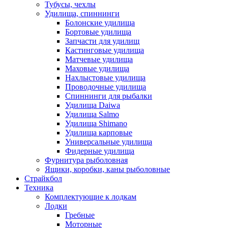
Тубусы, чехлы
Удилища, спиннинги
Болонские удилища
Бортовые удилища
Запчасти для удилищ
Кастинговые удилища
Матчевые удилища
Маховые удилища
Нахлыстовые удилища
Проводочные удилища
Спиннинги для рыбалки
Удилища Daiwa
Удилища Salmo
Удилища Shimano
Удилища карповые
Универсальные удилища
Фидерные удилища
Фурнитура рыболовная
Ящики, коробки, каны рыболовные
Страйкбол
Техника
Комплектующие к лодкам
Лодки
Гребные
Моторные