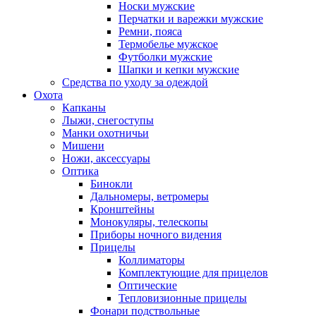
Носки мужские
Перчатки и варежки мужские
Ремни, пояса
Термобелье мужское
Футболки мужские
Шапки и кепки мужские
Средства по уходу за одеждой
Охота
Капканы
Лыжи, снегоступы
Манки охотничьи
Мишени
Ножи, аксессуары
Оптика
Бинокли
Дальномеры, ветромеры
Кронштейны
Монокуляры, телескопы
Приборы ночного видения
Прицелы
Коллиматоры
Комплектующие для прицелов
Оптические
Тепловизионные прицелы
Фонари подствольные