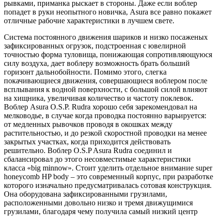
рывками, приманка рыскает в стороны. Даже если воблер
попадет в руки неопытного новичка, Asura все равно покажет
отличные рабочие характеристики в лучшем свете.
Система постоянного движения шариков и низко посаженых
зафиксированных огрузок, подстроенная с ювелирной
точностью форма туловища, понижающая сопротивляющуюся
силу воздуха, дает воблеру возможность брать больший
горизонт дальнобойности. Помимо этого, слегка
покачивающиеся движения, совершающиеся воблером после
всплывания к водной поверхности, с большой силой влияют
на хищника, увеличивая количество и частоту поклевок.
Воблер Asura O.S.P. Rudra хорошо себя зарекомендовал на
мелководье, в случае когда проводка постоянно варьируется:
от медленных рывочков проводя в окошках между
растительностью, и до резкой скоростной проводки на менее
закрытых участках, когда приходится действовать
решительно. Воблер O.S.P Asura Rudra соединил и
сбалансировал до этого несовместимые характеристики
класса «big minnow». Стоит уделить отдельное внимание super
honeycomb HP body – это современный корпус, при разработке
которого изначально предусматривалась сотовая конструкция.
Она оборудована зафиксированными грузилами,
расположенными довольно низко и тремя движущимися
грузилами, благодаря чему получила самый низкий центр