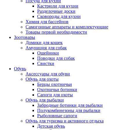
Посуда для кухни
Кастрюли для кухни
Разделочные доски
Сковороды для кухни
Химия для бассейнов
Самогонные аппараты и комплектующие
Товары первой необходимости
Зоотовары
Домики для кошек
Амуниция для собак
Ошейники
Поводки для собак
Свистки
Обувь
Аксессуары для обуви
Обувь для охоты
Берцы охотничьи
Охотничьи ботинки
Сапоги для охоты
Обувь для рыбалки
Забродные ботинки для рыбалки
Полукомбинезоны для рыбалки
Рыболовные сапоги
Обувь для туризма и активного отдыха
Детская обувь