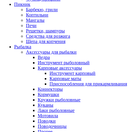
Пикник
Барбекю, грили
Коптильни
Мангалы
Печи
Решетки, шампуры
Средства для розжига
Щепа для копчения
Рыбалка
Аксессуары для рыбалки
Ведра
Инструмент рыболовный
Карповые аксессуары
Инструмент карповый
Карповые маты
Приспособления для прикармливания
Коннекторы
Кормушки
Кружки рыболовные
Куканы
Лаки рыболовные
Мотовила
Поводки
Поводочницы
Прочее