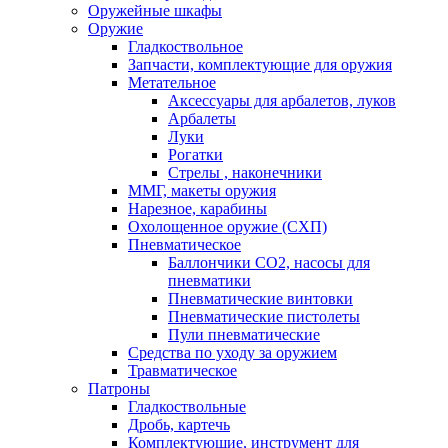
Оружейные шкафы
Оружие
Гладкоствольное
Запчасти, комплектующие для оружия
Метательное
Аксессуары для арбалетов, луков
Арбалеты
Луки
Рогатки
Стрелы , наконечники
ММГ, макеты оружия
Нарезное, карабины
Охолощенное оружие (СХП)
Пневматическое
Баллончики СО2, насосы для
пневматики
Пневматические винтовки
Пневматические пистолеты
Пули пневматические
Средства по уходу за оружием
Травматическое
Патроны
Гладкоствольные
Дробь, картечь
Комплектующие, инструмент для