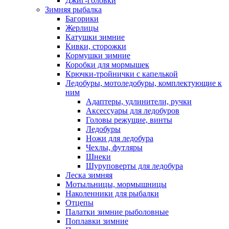
Джиг-головки
Зимняя рыбалка
Багорики
Жерлицы
Катушки зимние
Кивки, сторожки
Кормушки зимние
Коробки для мормышек
Крючки-тройнички с капелькой
Ледобуры, мотоледобуры, комплектующие к
ним
Адаптеры, удлинители, ручки
Аксессуары для ледобуров
Головы режущие, винты
Ледобуры
Ножи для ледобура
Чехлы, футляры
Шнеки
Шуруповерты для ледобура
Леска зимняя
Мотыльницы, мормышницы
Наколенники для рыбалки
Отцепы
Палатки зимние рыболовные
Поплавки зимние