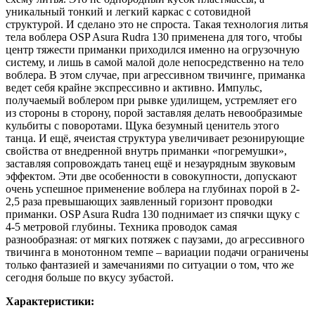
уникальный тонкий и легкий каркас с сотовидной
структурой. И сделано это не спроста. Такая технология литья
тела воблера OSP Asura Rudra 130 применена для того, чтобы
центр тяжести приманки приходился именно на огрузочную
систему, и лишь в самой малой доле непосредственно на тело
воблера. В этом случае, при агрессивном твичинге, приманка
ведет себя крайне экспрессивно и активно. Импульс,
получаемый воблером при рывке удилищем, устремляет его
из стороны в сторону, порой заставляя делать невообразимые
кульбиты с поворотами. Щука безумный ценитель этого
танца. И ещё, ячеистая структура увеличивает резонирующие
свойства от внедренной внутрь приманки «погремушки»,
заставляя сопровождать танец ещё и незаурядным звуковым
эффектом. Эти две особенности в совокупности, допускают
очень успешное применение воблера на глубинах порой в 2-
2,5 раза превышающих заявленный горизонт проводки
приманки. OSP Asura Rudra 130 поднимает из спячки щуку с
4-5 метровой глубины. Техника проводок самая
разнообразная: от мягких потяжек с паузами, до агрессивного
твичинга в монотонном темпе – вариации подачи ограничены
только фантазией и замечаниями по ситуации о том, что же
сегодня больше по вкусу зубастой.
Характеристики: