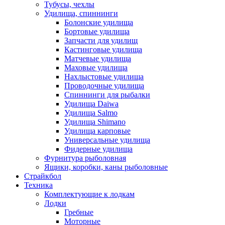
Тубусы, чехлы
Удилища, спиннинги
Болонские удилища
Бортовые удилища
Запчасти для удилищ
Кастинговые удилища
Матчевые удилища
Маховые удилища
Нахлыстовые удилища
Проводочные удилища
Спиннинги для рыбалки
Удилища Daiwa
Удилища Salmo
Удилища Shimano
Удилища карповые
Универсальные удилища
Фидерные удилища
Фурнитура рыболовная
Ящики, коробки, каны рыболовные
Страйкбол
Техника
Комплектующие к лодкам
Лодки
Гребные
Моторные