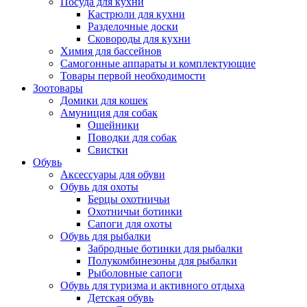
Посуда для кухни
Кастрюли для кухни
Разделочные доски
Сковороды для кухни
Химия для бассейнов
Самогонные аппараты и комплектующие
Товары первой необходимости
Зоотовары
Домики для кошек
Амуниция для собак
Ошейники
Поводки для собак
Свистки
Обувь
Аксессуары для обуви
Обувь для охоты
Берцы охотничьи
Охотничьи ботинки
Сапоги для охоты
Обувь для рыбалки
Забродные ботинки для рыбалки
Полукомбинезоны для рыбалки
Рыболовные сапоги
Обувь для туризма и активного отдыха
Детская обувь