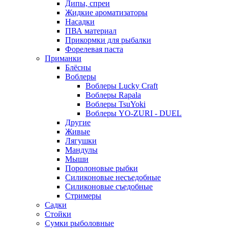
Дипы, спреи
Жидкие ароматизаторы
Насадки
ПВА материал
Прикормки для рыбалки
Форелевая паста
Приманки
Блёсны
Воблеры
Воблеры Lucky Craft
Воблеры Rapala
Воблеры TsuYoki
Воблеры YO-ZURI - DUEL
Другие
Живые
Лягушки
Мандулы
Мыши
Поролоновые рыбки
Силиконовые несъедобные
Силиконовые съедобные
Стримеры
Садки
Стойки
Сумки рыболовные