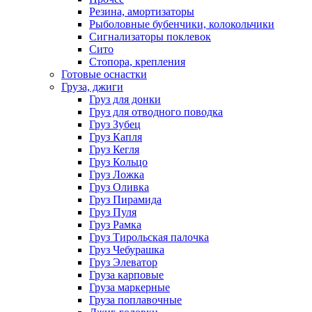
Резина, амортизаторы
Рыболовные бубенчики, колокольчики
Сигнализаторы поклевок
Сито
Стопора, крепления
Готовые оснастки
Груза, джиги
Груз для донки
Груз для отводного поводка
Груз Зубец
Груз Капля
Груз Кегля
Груз Кольцо
Груз Ложка
Груз Оливка
Груз Пирамида
Груз Пуля
Груз Рамка
Груз Тирольская палочка
Груз Чебурашка
Груз Элеватор
Груза карповые
Груза маркерные
Груза поплавочные