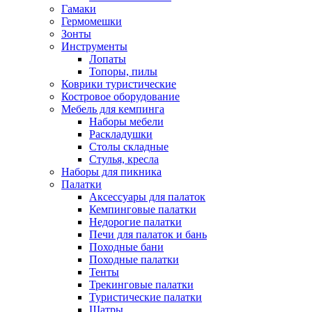
Гамаки
Гермомешки
Зонты
Инструменты
Лопаты
Топоры, пилы
Коврики туристические
Костровое оборудование
Мебель для кемпинга
Наборы мебели
Раскладушки
Столы складные
Стулья, кресла
Наборы для пикника
Палатки
Аксессуары для палаток
Кемпинговые палатки
Недорогие палатки
Печи для палаток и бань
Походные бани
Походные палатки
Тенты
Трекинговые палатки
Туристические палатки
Шатры