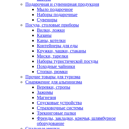
Подарочная и сувенирная продукция
Мыло подарочное
Наборы подарочные
Сувениры
Посуда, столовые приборы
Вилки, ложки
Казаны
Каны, котелки
Контейнеры для еды
Кружки, чашки, стаканы
Миски, тарелки
Наборы туристической посуды
Походные чайники
Стопки, рюмки
Прочие товары для туризма
Снаряжение для альпинизма
Веревки, стропы
Зажимы
Магнезия
Спусковые устройства
Страховочные системы
Трекинговые палки
Френды, закладки, крючья, шлямбурное
оборудование
Спальные мешки