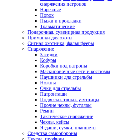
снаряжения патронов
Нарезные
Порох
Пыжи и прокладки
Травматические
Подарочная, сувенирная продукция
Приманки для охоты
Сигнал охотника, фальшфееры
Снаряжение
Засидки
Кобуры
Коробки под патроны
Маскировочные сети и костюмы
Наушники для стрельбы
Ножны
Очки для стрельбы
Патронташи
Подвески, троки, утятницы
Прочие чехлы, футляры
Ремни
Тактическое снаряжение
Чехлы, кейсы
Ягдаши, сумки, планшеты
Средства самообороны
Чучела, профили