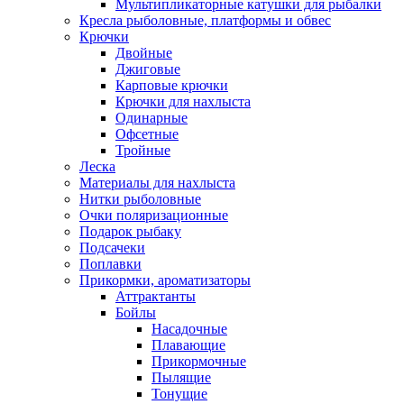
Мультипликаторные катушки для рыбалки
Кресла рыболовные, платформы и обвес
Крючки
Двойные
Джиговые
Карповые крючки
Крючки для нахлыста
Одинарные
Офсетные
Тройные
Леска
Материалы для нахлыста
Нитки рыболовные
Очки поляризационные
Подарок рыбаку
Подсачеки
Поплавки
Прикормки, ароматизаторы
Аттрактанты
Бойлы
Насадочные
Плавающие
Прикормочные
Пылящие
Тонущие