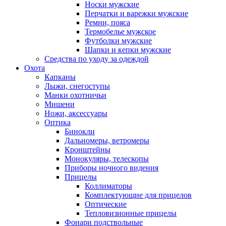
Носки мужские
Перчатки и варежки мужские
Ремни, пояса
Термобелье мужское
Футболки мужские
Шапки и кепки мужские
Средства по уходу за одеждой
Охота
Капканы
Лыжи, снегоступы
Манки охотничьи
Мишени
Ножи, аксессуары
Оптика
Бинокли
Дальномеры, ветромеры
Кронштейны
Монокуляры, телескопы
Приборы ночного видения
Прицелы
Коллиматоры
Комплектующие для прицелов
Оптические
Тепловизионные прицелы
Фонари подствольные