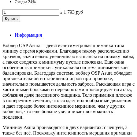
Скидка 24%
1 793
руб
x
Информация
Воблер OSP Asura— девятисантиметровая приманка типа
минноу с тремя крючками. Благодаря такому расположению
крючков, значительно увеличиваются шансы на поимку рыбы,
а также сводятся к минимуму пустые поклевки. Еще одна
особенность приманки - уникальная система динамической
балансировки. Благодаря системе, воблер OSP Asura обладает
привлекательной и стабильной игрой при проводке,
значительно повышается дальность заброса. Рыскающая игра с
хаотичными бросками и переворотами провоцирует на атаку,
соблазняя даже пассивного хищника. Тело приманки плоское
в поперечном сечении, что создает волнообразные движения
и дает гораздо более интенсивное мерцание, чем у других
воблеров, что еще больше увеличивает возможность
поклевки.
Миннноу Asura производятся в двух вариантах: с чешуей, а
также без неё. Поскольку интенсивность мерцания приманки