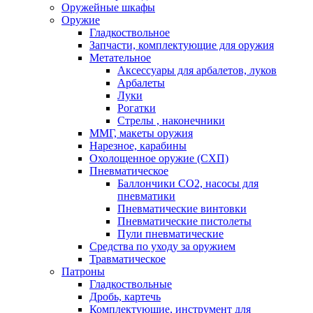
Оружейные шкафы
Оружие
Гладкоствольное
Запчасти, комплектующие для оружия
Метательное
Аксессуары для арбалетов, луков
Арбалеты
Луки
Рогатки
Стрелы , наконечники
ММГ, макеты оружия
Нарезное, карабины
Охолощенное оружие (СХП)
Пневматическое
Баллончики СО2, насосы для
пневматики
Пневматические винтовки
Пневматические пистолеты
Пули пневматические
Средства по уходу за оружием
Травматическое
Патроны
Гладкоствольные
Дробь, картечь
Комплектующие, инструмент для