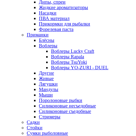
Дипы, спреи
Жидкие ароматизаторы
Насадки
ПВА материал
Прикормки для рыбалки
Форелевая паста
Приманки
Блёсны
Воблеры
Воблеры Lucky Craft
Воблеры Rapala
Воблеры TsuYoki
Воблеры YO-ZURI - DUEL
Другие
Живые
Лягушки
Мандулы
Мыши
Поролоновые рыбки
Силиконовые несъедобные
Силиконовые съедобные
Стримеры
Садки
Стойки
Сумки рыболовные