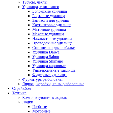
Тубусы, чехлы
Удилища, спиннинги
Болонские удилища
Бортовые удилища
Запчасти для удилищ
Кастинговые удилища
Матчевые удилища
Маховые удилища
Нахлыстовые удилища
Проводочные удилища
Спиннинги для рыбалки
Удилища Daiwa
Удилища Salmo
Удилища Shimano
Удилища карповые
Универсальные удилища
Фидерные удилища
Фурнитура рыболовная
Ящики, коробки, каны рыболовные
Страйкбол
Техника
Комплектующие к лодкам
Лодки
Гребные
Моторные