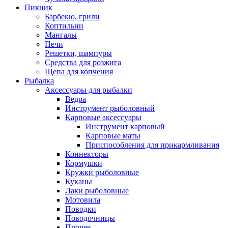
Пикник
Барбекю, грили
Коптильни
Мангалы
Печи
Решетки, шампуры
Средства для розжига
Щепа для копчения
Рыбалка
Аксессуары для рыбалки
Ведра
Инструмент рыболовный
Карповые аксессуары
Инструмент карповый
Карповые маты
Приспособления для прикармливания
Коннекторы
Кормушки
Кружки рыболовные
Куканы
Лаки рыболовные
Мотовила
Поводки
Поводочницы
Прочее