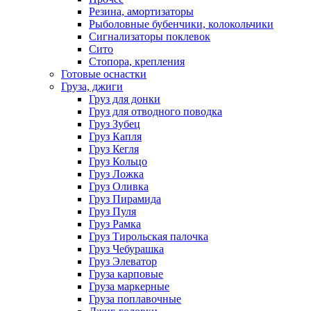
Резина, амортизаторы
Рыболовные бубенчики, колокольчики
Сигнализаторы поклевок
Сито
Стопора, крепления
Готовые оснастки
Груза, джиги
Груз для донки
Груз для отводного поводка
Груз Зубец
Груз Капля
Груз Кегля
Груз Кольцо
Груз Ложка
Груз Оливка
Груз Пирамида
Груз Пуля
Груз Рамка
Груз Тирольская палочка
Груз Чебурашка
Груз Элеватор
Груза карповые
Груза маркерные
Груза поплавочные