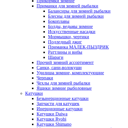
Прикормки зимние
Приманки для зимней рыбалки
Балансиры для зимней рыбалки
Блесны для зимней рыбалки
Бокоплавы
Болды, ведьмы зимние
Искусственные насадки
Мормышки, чертики
Подледный джиг
Приманка МАЛЕК-ПЫЗДРИК
Раттлины и вибы
Шараги
Прочий зимний ассортимент
Санки, сани-волокуши
Удилища зимние, комплектующие
Черпаки
Чехлы для зимней рыбалки
Ящики зимние рыболовные
Катушки
Безынерционные катушки
Запчасти для катушек
Инерционные катушки
Катушки Daiwa
Катушки Ryobi
Катушки Shimano