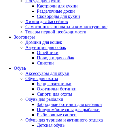
Посуда для кухни
Кастрюли для кухни
Разделочные доски
Сковороды для кухни
Химия для бассейнов
Самогонные аппараты и комплектующие
Товары первой необходимости
Зоотовары
Домики для кошек
Амуниция для собак
Ошейники
Поводки для собак
Свистки
Обувь
Аксессуары для обуви
Обувь для охоты
Берцы охотничьи
Охотничьи ботинки
Сапоги для охоты
Обувь для рыбалки
Забродные ботинки для рыбалки
Полукомбинезоны для рыбалки
Рыболовные сапоги
Обувь для туризма и активного отдыха
Детская обувь