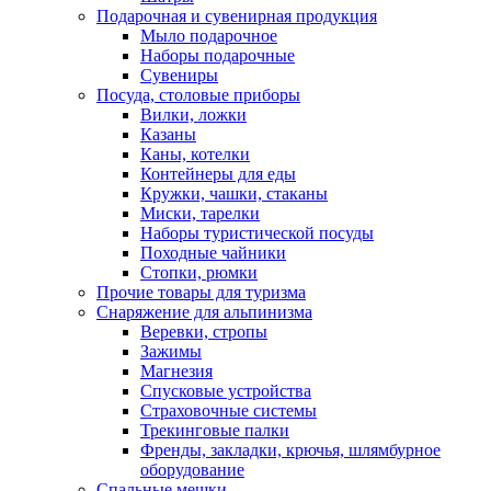
Подарочная и сувенирная продукция
Мыло подарочное
Наборы подарочные
Сувениры
Посуда, столовые приборы
Вилки, ложки
Казаны
Каны, котелки
Контейнеры для еды
Кружки, чашки, стаканы
Миски, тарелки
Наборы туристической посуды
Походные чайники
Стопки, рюмки
Прочие товары для туризма
Снаряжение для альпинизма
Веревки, стропы
Зажимы
Магнезия
Спусковые устройства
Страховочные системы
Трекинговые палки
Френды, закладки, крючья, шлямбурное
оборудование
Спальные мешки