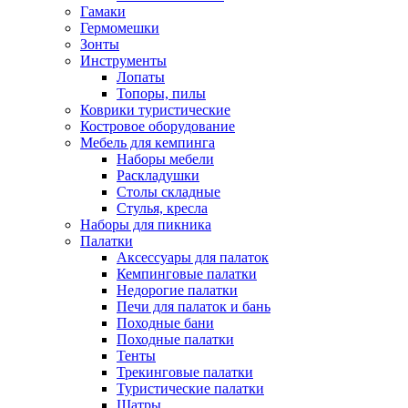
Гамаки
Гермомешки
Зонты
Инструменты
Лопаты
Топоры, пилы
Коврики туристические
Костровое оборудование
Мебель для кемпинга
Наборы мебели
Раскладушки
Столы складные
Стулья, кресла
Наборы для пикника
Палатки
Аксессуары для палаток
Кемпинговые палатки
Недорогие палатки
Печи для палаток и бань
Походные бани
Походные палатки
Тенты
Трекинговые палатки
Туристические палатки
Шатры