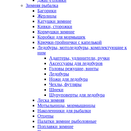
Джиг-головки
Зимняя рыбалка
Багорики
Жерлицы
Катушки зимние
Кивки, сторожки
Кормушки зимние
Коробки для мормышек
Крючки-тройнички с капелькой
Ледобуры, мотоледобуры, комплектующие к
ним
Адаптеры, удлинители, ручки
Аксессуары для ледобуров
Головы режущие, винты
Ледобуры
Ножи для ледобура
Чехлы, футляры
Шнеки
Шуруповерты для ледобура
Леска зимняя
Мотыльницы, мормышницы
Наколенники для рыбалки
Отцепы
Палатки зимние рыболовные
Поплавки зимние