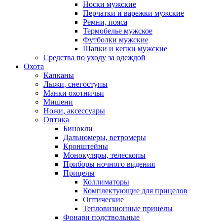
Носки мужские
Перчатки и варежки мужские
Ремни, пояса
Термобелье мужское
Футболки мужские
Шапки и кепки мужские
Средства по уходу за одеждой
Охота
Капканы
Лыжи, снегоступы
Манки охотничьи
Мишени
Ножи, аксессуары
Оптика
Бинокли
Дальномеры, ветромеры
Кронштейны
Монокуляры, телескопы
Приборы ночного видения
Прицелы
Коллиматоры
Комплектующие для прицелов
Оптические
Тепловизионные прицелы
Фонари подствольные