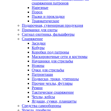
снаряжения патронов
Нарезные
Порох
Пыжи и прокладки
Травматические
Подарочная, сувенирная продукция
Приманки для охоты
Сигнал охотника, фальшфееры
Снаряжение
Засидки
Кобуры
Коробки под патроны
Маскировочные сети и костюмы
Наушники для стрельбы
Ножны
Очки для стрельбы
Патронташи
Подвески, троки, утятницы
Прочие чехлы, футляры
Ремни
Тактическое снаряжение
Чехлы, кейсы
Ягдаши, сумки, планшеты
Средства самообороны
Чучела, профили