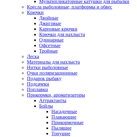
Мультипликаторные катушки для рыбалки
Кресла рыболовные, платформы и обвес
Крючки
Двойные
Джиговые
Карповые крючки
Крючки для нахлыста
Одинарные
Офсетные
Тройные
Леска
Материалы для нахлыста
Нитки рыболовные
Очки поляризационные
Подарок рыбаку
Подсачеки
Поплавки
Прикормки, ароматизаторы
Аттрактанты
Бойлы
Насадочные
Плавающие
Прикормочные
Пылящие
Тонущие