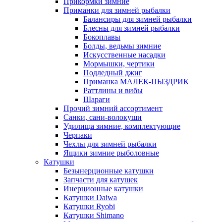
Прикормки зимние
Приманки для зимней рыбалки
Балансиры для зимней рыбалки
Блесны для зимней рыбалки
Бокоплавы
Болды, ведьмы зимние
Искусственные насадки
Мормышки, чертики
Подледный джиг
Приманка МАЛЕК-ПЫЗДРИК
Раттлины и вибы
Шараги
Прочий зимний ассортимент
Санки, сани-волокуши
Удилища зимние, комплектующие
Черпаки
Чехлы для зимней рыбалки
Ящики зимние рыболовные
Катушки
Безынерционные катушки
Запчасти для катушек
Инерционные катушки
Катушки Daiwa
Катушки Ryobi
Катушки Shimano