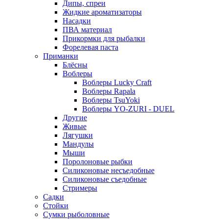
Дипы, спреи
Жидкие ароматизаторы
Насадки
ПВА материал
Прикормки для рыбалки
Форелевая паста
Приманки
Блёсны
Воблеры
Воблеры Lucky Craft
Воблеры Rapala
Воблеры TsuYoki
Воблеры YO-ZURI - DUEL
Другие
Живые
Лягушки
Мандулы
Мыши
Поролоновые рыбки
Силиконовые несъедобные
Силиконовые съедобные
Стримеры
Садки
Стойки
Сумки рыболовные