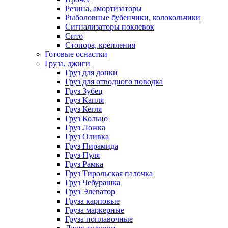
Резина, амортизаторы
Рыболовные бубенчики, колокольчики
Сигнализаторы поклевок
Сито
Стопора, крепления
Готовые оснастки
Груза, джиги
Груз для донки
Груз для отводного поводка
Груз Зубец
Груз Капля
Груз Кегля
Груз Кольцо
Груз Ложка
Груз Оливка
Груз Пирамида
Груз Пуля
Груз Рамка
Груз Тирольская палочка
Груз Чебурашка
Груз Элеватор
Груза карповые
Груза маркерные
Груза поплавочные