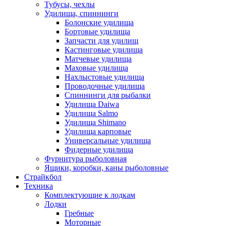
Тубусы, чехлы
Удилища, спиннинги
Болонские удилища
Бортовые удилища
Запчасти для удилищ
Кастинговые удилища
Матчевые удилища
Маховые удилища
Нахлыстовые удилища
Проводочные удилища
Спиннинги для рыбалки
Удилища Daiwa
Удилища Salmo
Удилища Shimano
Удилища карповые
Универсальные удилища
Фидерные удилища
Фурнитура рыболовная
Ящики, коробки, каны рыболовные
Страйкбол
Техника
Комплектующие к лодкам
Лодки
Гребные
Моторные