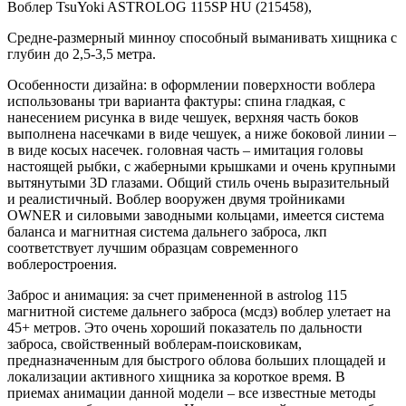
Воблер TsuYoki ASTROLOG 115SP HU (215458),
Средне-размерный минноу способный выманивать хищника с
глубин до 2,5-3,5 метра.
Особенности дизайна: в оформлении поверхности воблера
использованы три варианта фактуры: спина гладкая, с
нанесением рисунка в виде чешуек, верхняя часть боков
выполнена насечками в виде чешуек, а ниже боковой линии –
в виде косых насечек. головная часть – имитация головы
настоящей рыбки, с жаберными крышками и очень крупными
вытянутыми 3D глазами. Общий стиль очень выразительный
и реалистичный. Воблер вооружен двумя тройниками
OWNER и силовыми заводными кольцами, имеется система
баланса и магнитная система дальнего заброса, лкп
соответствует лучшим образцам современного
воблеростроения.
Заброс и анимация: за счет примененной в astrolog 115
магнитной системе дальнего заброса (мсдз) воблер улетает на
45+ метров. Это очень хороший показатель по дальности
заброса, свойственный воблерам-поисковикам,
предназначенным для быстрого облова больших площадей и
локализации активного хищника за короткое время. В
приемах анимации данной модели – все известные методы