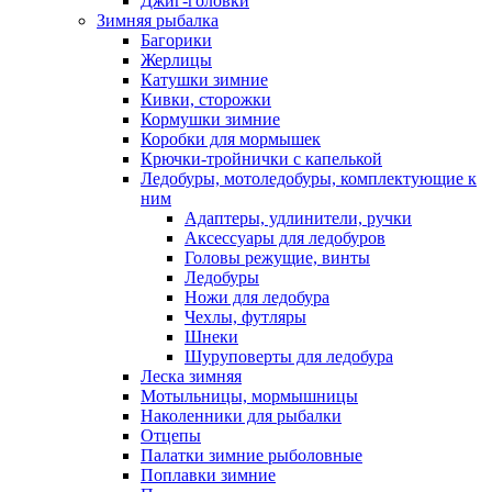
Джиг-головки
Зимняя рыбалка
Багорики
Жерлицы
Катушки зимние
Кивки, сторожки
Кормушки зимние
Коробки для мормышек
Крючки-тройнички с капелькой
Ледобуры, мотоледобуры, комплектующие к
ним
Адаптеры, удлинители, ручки
Аксессуары для ледобуров
Головы режущие, винты
Ледобуры
Ножи для ледобура
Чехлы, футляры
Шнеки
Шуруповерты для ледобура
Леска зимняя
Мотыльницы, мормышницы
Наколенники для рыбалки
Отцепы
Палатки зимние рыболовные
Поплавки зимние