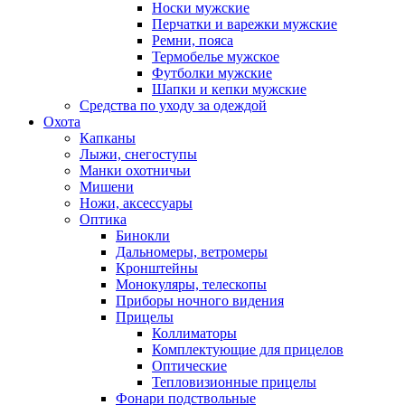
Носки мужские
Перчатки и варежки мужские
Ремни, пояса
Термобелье мужское
Футболки мужские
Шапки и кепки мужские
Средства по уходу за одеждой
Охота
Капканы
Лыжи, снегоступы
Манки охотничьи
Мишени
Ножи, аксессуары
Оптика
Бинокли
Дальномеры, ветромеры
Кронштейны
Монокуляры, телескопы
Приборы ночного видения
Прицелы
Коллиматоры
Комплектующие для прицелов
Оптические
Тепловизионные прицелы
Фонари подствольные