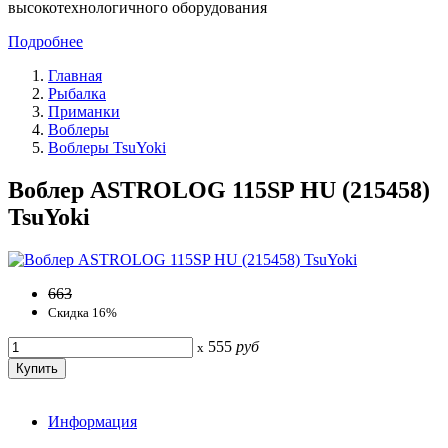
высокотехнологичного оборудования
Подробнее
Главная
Рыбалка
Приманки
Воблеры
Воблеры TsuYoki
Воблер ASTROLOG 115SP HU (215458)
TsuYoki
663
Скидка 16%
555
руб
x
Информация