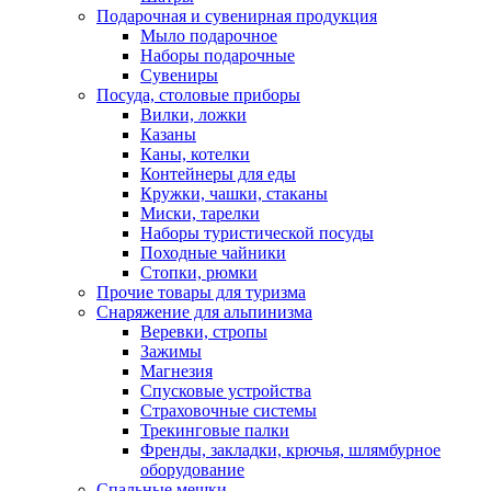
Подарочная и сувенирная продукция
Мыло подарочное
Наборы подарочные
Сувениры
Посуда, столовые приборы
Вилки, ложки
Казаны
Каны, котелки
Контейнеры для еды
Кружки, чашки, стаканы
Миски, тарелки
Наборы туристической посуды
Походные чайники
Стопки, рюмки
Прочие товары для туризма
Снаряжение для альпинизма
Веревки, стропы
Зажимы
Магнезия
Спусковые устройства
Страховочные системы
Трекинговые палки
Френды, закладки, крючья, шлямбурное
оборудование
Спальные мешки