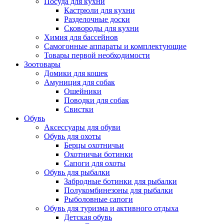
Посуда для кухни
Кастрюли для кухни
Разделочные доски
Сковороды для кухни
Химия для бассейнов
Самогонные аппараты и комплектующие
Товары первой необходимости
Зоотовары
Домики для кошек
Амуниция для собак
Ошейники
Поводки для собак
Свистки
Обувь
Аксессуары для обуви
Обувь для охоты
Берцы охотничьи
Охотничьи ботинки
Сапоги для охоты
Обувь для рыбалки
Забродные ботинки для рыбалки
Полукомбинезоны для рыбалки
Рыболовные сапоги
Обувь для туризма и активного отдыха
Детская обувь