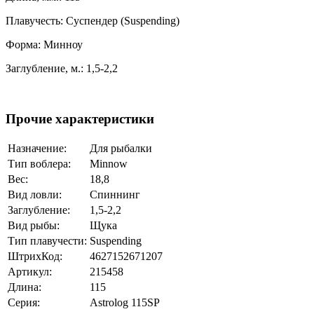
Плавучесть: Суспендер (Suspending)
Форма: Минноу
Заглубление, м.: 1,5-2,2
Прочие характеристики
Назначение:
Для рыбалки
Тип воблера:
Minnow
Вес:
18,8
Вид ловли:
Спиннинг
Заглубление:
1,5-2,2
Вид рыбы:
Щука
Тип плавучести:
Suspending
ШтрихКод:
4627152671207
Артикул:
215458
Длина:
115
Серия:
Astrolog 115SP