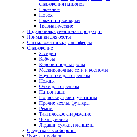
снаряжения патронов
Нарезные
Порох
Пыжи и прокладки
Травматические
Подарочная, сувенирная продукция
Приманки для охоты
Сигнал охотника, фальшфееры
Снаряжение
Засидки
Кобуры
Коробки под патроны
Маскировочные сети и костюмы
Наушники для стрельбы
Ножны
Очки для стрельбы
Патронташи
Подвески, троки, утятницы
Прочие чехлы, футляры
Ремни
Тактическое снаряжение
Чехлы, кейсы
Ягдаши, сумки, планшеты
Средства самообороны
Чучела, профили