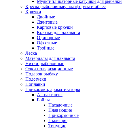
Мультипликаторные катушки для рыбалки
Кресла рыболовные, платформы и обвес
Крючки
Двойные
Джиговые
Карповые крючки
Крючки для нахлыста
Одинарные
Офсетные
Тройные
Леска
Материалы для нахлыста
Нитки рыболовные
Очки поляризационные
Подарок рыбаку
Подсачеки
Поплавки
Прикормки, ароматизаторы
Аттрактанты
Бойлы
Насадочные
Плавающие
Прикормочные
Пылящие
Тонущие