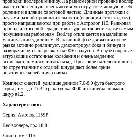
проводки воблеров минноу. На равномерной проводке воблер
имеет собственную, очень активную игру, сочетающую в себе
роллинг и виляние хвостовой частью. Длинные протяжки с
паузами разной продолжительности (вариации стоп энд гоу)
просто напрашиваются при работе с Астролог 115. Рывковая
проводка этого воблера доставит удовлетворение даже самым
искушенным рыболовам. Воблер откликается на малейшие
манипуляции удилищем. В активной фазе движения после
рывка активно роллингует, демонстрируя бока и бликуя и
разворачивается на рывках на 90+ градусов. В паузе сохраняет
затухающие остаточные колебания и очень медленно
всплывает, немного пятясь назад. При ловле на течении вниз
по струе твичинг с отдачей шнура даст более яркие
остаточные колебания в паузах.
Комплект снастей: удилище длиной 7,0-8,0 фута быстрого
строя , тест до 25-32 гр, катушка 3000 по линейке шимано,
шнур #1,2.
Характеристики:
Серия: Astrolog 115SP
Вес воблера, гр.: 18,8
Длина, мм.: 115