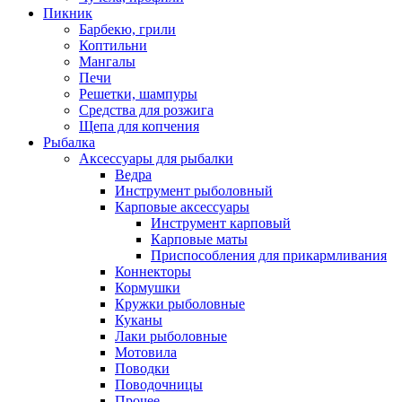
Пикник
Барбекю, грили
Коптильни
Мангалы
Печи
Решетки, шампуры
Средства для розжига
Щепа для копчения
Рыбалка
Аксессуары для рыбалки
Ведра
Инструмент рыболовный
Карповые аксессуары
Инструмент карповый
Карповые маты
Приспособления для прикармливания
Коннекторы
Кормушки
Кружки рыболовные
Куканы
Лаки рыболовные
Мотовила
Поводки
Поводочницы
Прочее