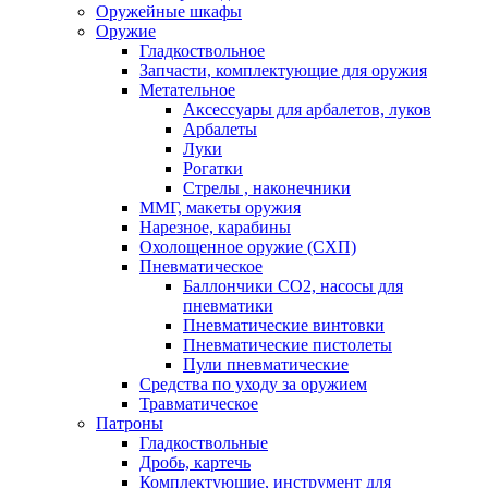
Оружейные шкафы
Оружие
Гладкоствольное
Запчасти, комплектующие для оружия
Метательное
Аксессуары для арбалетов, луков
Арбалеты
Луки
Рогатки
Стрелы , наконечники
ММГ, макеты оружия
Нарезное, карабины
Охолощенное оружие (СХП)
Пневматическое
Баллончики СО2, насосы для
пневматики
Пневматические винтовки
Пневматические пистолеты
Пули пневматические
Средства по уходу за оружием
Травматическое
Патроны
Гладкоствольные
Дробь, картечь
Комплектующие, инструмент для