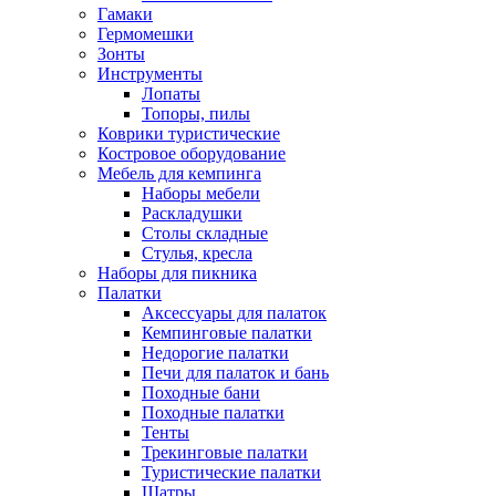
Гамаки
Гермомешки
Зонты
Инструменты
Лопаты
Топоры, пилы
Коврики туристические
Костровое оборудование
Мебель для кемпинга
Наборы мебели
Раскладушки
Столы складные
Стулья, кресла
Наборы для пикника
Палатки
Аксессуары для палаток
Кемпинговые палатки
Недорогие палатки
Печи для палаток и бань
Походные бани
Походные палатки
Тенты
Трекинговые палатки
Туристические палатки
Шатры